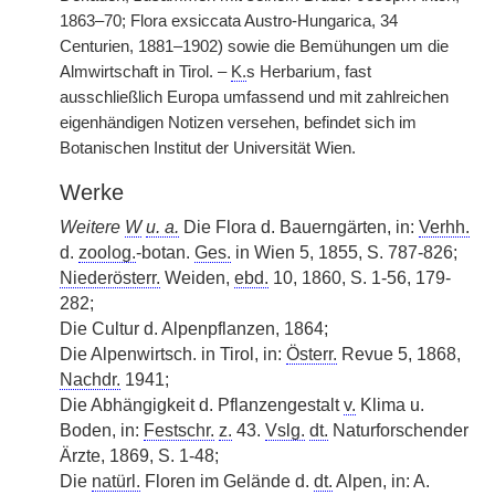
1863–70; Flora exsiccata Austro-Hungarica, 34
Centurien, 1881–1902) sowie die Bemühungen um die
Almwirtschaft in Tirol. –
K.
s Herbarium, fast
ausschließlich Europa umfassend und mit zahlreichen
eigenhändigen Notizen versehen, befindet sich im
Botanischen Institut der Universität Wien.
Werke
Weitere
W
u. a.
Die Flora d. Bauerngärten, in:
Verhh.
d.
zoolog.
-botan.
Ges.
in Wien 5, 1855, S. 787-826;
Niederösterr.
Weiden,
ebd.
10, 1860, S. 1-56, 179-
282;
Die Cultur d. Alpenpflanzen, 1864;
Die Alpenwirtsch. in Tirol, in:
Österr.
Revue 5, 1868,
Nachdr.
1941;
Die Abhängigkeit d. Pflanzengestalt
v.
Klima u.
Boden, in:
Festschr.
z.
43.
Vslg.
dt.
Naturforschender
Ärzte, 1869, S. 1-48;
Die
natürl.
Floren im Gelände d.
dt.
Alpen, in: A.