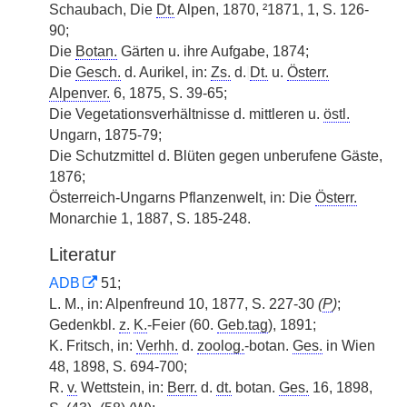
Schaubach, Die
Dt.
Alpen, 1870, ²1871, 1, S. 126-
90;
Die
Botan.
Gärten u. ihre Aufgabe, 1874;
Die
Gesch.
d. Aurikel, in:
Zs.
d.
|
Dt.
u.
Österr.
Alpenver.
6, 1875, S. 39-65;
Die Vegetationsverhältnisse d. mittleren u.
östl.
Ungarn, 1875-79;
Die Schutzmittel d. Blüten gegen unberufene Gäste,
1876;
Österreich-Ungarns Pflanzenwelt, in: Die
Österr.
Monarchie 1, 1887, S. 185-248.
Literatur
ADB
51;
L. M., in: Alpenfreund 10, 1877, S. 227-30
(
P
)
;
Gedenkbl.
z.
K.
-Feier (60.
Geb.tag
), 1891;
K. Fritsch, in:
Verhh.
d.
zoolog.
-botan.
Ges.
in Wien
48, 1898, S. 694-700;
R.
v.
Wettstein, in:
Berr.
d.
dt.
botan.
Ges.
16, 1898,