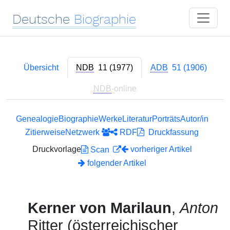
Deutsche
Biographie
Übersicht
NDB
11 (1977)
ADB
51 (1906)
NDB
-online
Genealogie
Biographie
Werke
Literatur
Porträts
Autor/in
Zitierweise
Netzwerk
RDF
Druckfassung
Druckvorlage
vorheriger Artikel
Scan
folgender Artikel
Kerner von Marilaun
,
Anton
Ritter (österreichischer