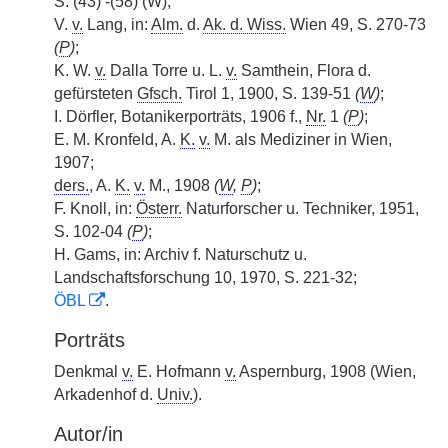
S. (43) -(58) (W);
V.
v.
Lang, in:
Alm.
d.
Ak. d. Wiss.
Wien 49, S. 270-73
(
P
)
;
K. W.
v.
Dalla Torre u. L.
v.
Samthein, Flora d.
gefürsteten
Gfsch.
Tirol 1, 1900, S. 139-51
(
W
)
;
I. Dörfler, Botanikerporträts, 1906 f.,
Nr.
1
(
P
)
;
E. M. Kronfeld, A.
K.
v.
M. als Mediziner in Wien,
1907;
ders.
, A.
K.
v.
M., 1908
(
W
,
P
)
;
F. Knoll, in:
Österr.
Naturforscher u. Techniker, 1951,
S. 102-04
(
P
)
;
H. Gams, in: Archiv f. Naturschutz u.
Landschaftsforschung 10, 1970, S. 221-32;
ÖBL
.
Porträts
Denkmal
v.
E. Hofmann
v.
Aspernburg, 1908 (Wien,
Arkadenhof d.
Univ.
).
Autor/in