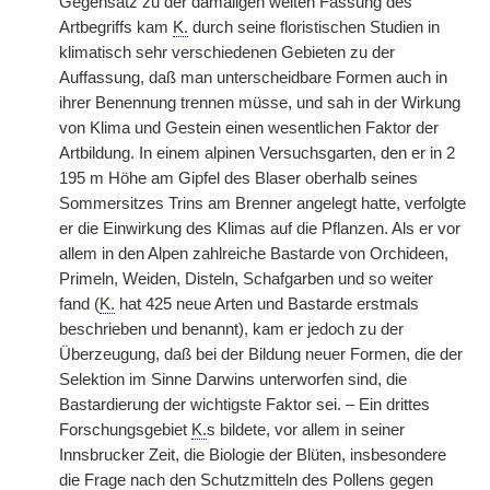
Gegensatz zu der damaligen weiten Fassung des
Artbegriffs kam
K.
durch seine floristischen Studien in
klimatisch sehr verschiedenen Gebieten zu der
Auffassung, daß man unterscheidbare Formen auch in
ihrer Benennung trennen müsse, und sah in der Wirkung
von Klima und Gestein einen wesentlichen Faktor der
Artbildung. In einem alpinen Versuchsgarten, den er in 2
195 m Höhe am Gipfel des Blaser oberhalb seines
Sommersitzes Trins am Brenner angelegt hatte, verfolgte
er die Einwirkung des Klimas auf die Pflanzen. Als er vor
allem in den Alpen zahlreiche Bastarde von Orchideen,
Primeln, Weiden, Disteln, Schafgarben und so weiter
fand (
K.
hat 425 neue Arten und Bastarde erstmals
beschrieben und benannt), kam er jedoch zu der
Überzeugung, daß bei der Bildung neuer Formen, die der
Selektion im Sinne Darwins unterworfen sind, die
Bastardierung der wichtigste Faktor sei. – Ein drittes
Forschungsgebiet
K.
s bildete, vor allem in seiner
Innsbrucker Zeit, die Biologie der Blüten, insbesondere
die Frage nach den Schutzmitteln des Pollens gegen