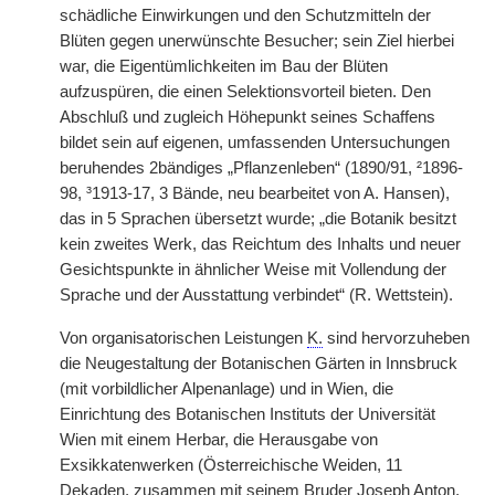
schädliche Einwirkungen und den Schutzmitteln der
Blüten gegen unerwünschte Besucher; sein Ziel hierbei
war, die Eigentümlichkeiten im Bau der Blüten
aufzuspüren, die einen Selektionsvorteil bieten. Den
Abschluß und zugleich Höhepunkt seines Schaffens
bildet sein auf eigenen, umfassenden Untersuchungen
beruhendes 2bändiges „Pflanzenleben“ (1890/91, ²1896-
98, ³1913-17, 3 Bände, neu bearbeitet von A. Hansen),
das in 5 Sprachen übersetzt wurde; „die Botanik besitzt
kein zweites Werk, das Reichtum des Inhalts und neuer
Gesichtspunkte in ähnlicher Weise mit Vollendung der
Sprache und der Ausstattung verbindet“ (R. Wettstein).
Von organisatorischen Leistungen
K.
sind hervorzuheben
die Neugestaltung der Botanischen Gärten in Innsbruck
(mit vorbildlicher Alpenanlage) und in Wien, die
Einrichtung des Botanischen Instituts der Universität
Wien mit einem Herbar, die Herausgabe von
Exsikkatenwerken (Österreichische Weiden, 11
Dekaden, zusammen mit seinem Bruder Joseph Anton,