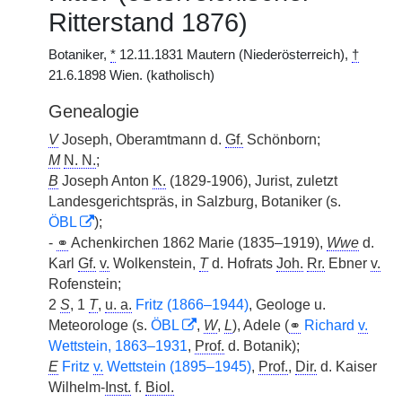
Ritterstand 1876)
Botaniker,
*
12.11.1831 Mautern (Niederösterreich),
†
21.6.1898 Wien. (katholisch)
Genealogie
V
Joseph, Oberamtmann d.
Gf.
Schönborn;
M
N. N.
;
B
Joseph Anton
K.
(1829-1906), Jurist, zuletzt
Landesgerichtspräs, in Salzburg, Botaniker (s.
ÖBL
);
-
⚭
Achenkirchen 1862 Marie (1835–1919),
Wwe
d.
Karl
Gf.
v.
Wolkenstein,
T
d. Hofrats
Joh.
Rr.
Ebner
v.
Rofenstein;
2
S
, 1
T
,
u. a.
Fritz (1866–1944)
, Geologe u.
Meteorologe (s.
ÖBL
,
W
,
L
), Adele (
⚭
Richard
v.
Wettstein, 1863–1931
,
Prof.
d. Botanik);
E
Fritz
v.
Wettstein (1895–1945)
,
Prof.
,
Dir.
d. Kaiser
Wilhelm-
Inst.
f.
Biol.