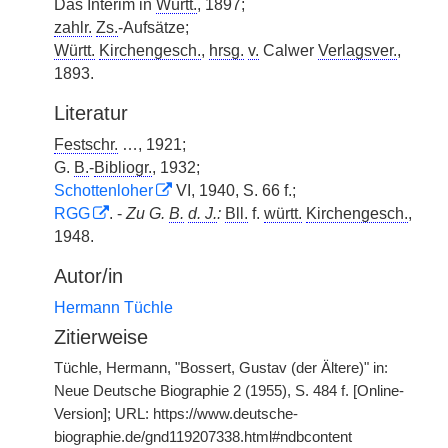
Das Interim in
Württ.
, 1897;
zahlr.
Zs.
-Aufsätze;
Württ.
Kirchengesch.
,
hrsg.
v.
Calwer
Verlagsver.
,
1893.
Literatur
Festschr.
…, 1921;
G.
B.
-
Bibliogr.
, 1932;
Schottenloher
VI, 1940, S. 66 f.;
RGG
. -
Zu G.
B.
d. J.
:
Bll.
f.
württ.
Kirchengesch.
,
1948.
Autor/in
Hermann Tüchle
Zitierweise
Tüchle, Hermann, "Bossert, Gustav (der Ältere)" in:
Neue Deutsche Biographie 2 (1955), S. 484 f. [Online-
Version]; URL: https://www.deutsche-
biographie.de/gnd119207338.html#ndbcontent