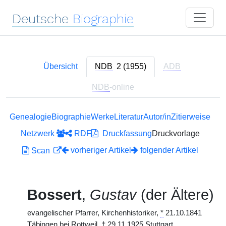
Deutsche
Biographie
Übersicht
NDB
2 (1955)
ADB
NDB
-online
Genealogie
Biographie
Werke
Literatur
Autor/in
Zitierweise
Netzwerk
RDF
Druckfassung
Druckvorlage
vorheriger Artikel
folgender Artikel
Scan
Bossert
,
Gustav
(der Ältere)
evangelischer Pfarrer, Kirchenhistoriker,
*
21.10.1841
Täbingen bei Rottweil,
†
29.11.1925 Stuttgart.