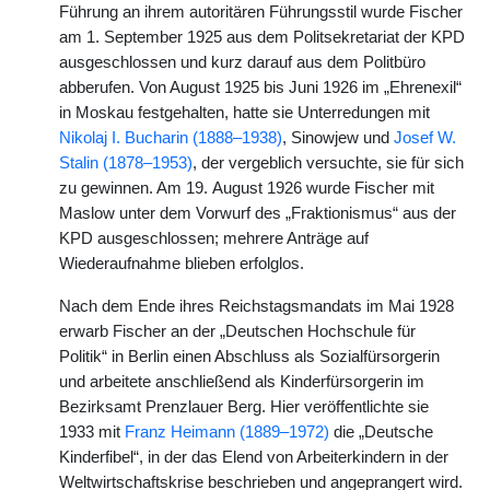
Führung an ihrem autoritären Führungsstil wurde Fischer
am 1. September 1925 aus dem Politsekretariat der KPD
ausgeschlossen und kurz darauf aus dem Politbüro
abberufen. Von August 1925 bis Juni 1926 im „Ehrenexil“
in Moskau festgehalten, hatte sie Unterredungen mit
Nikolaj I. Bucharin (1888–1938)
, Sinowjew und
Josef W.
Stalin (1878–1953)
, der vergeblich versuchte, sie für sich
zu gewinnen. Am 19. August 1926 wurde Fischer mit
Maslow unter dem Vorwurf des „Fraktionismus“ aus der
KPD ausgeschlossen; mehrere Anträge auf
Wiederaufnahme blieben erfolglos.
Nach dem Ende ihres Reichstagsmandats im Mai 1928
erwarb Fischer an der „Deutschen Hochschule für
Politik“ in Berlin einen Abschluss als Sozialfürsorgerin
und arbeitete anschließend als Kinderfürsorgerin im
Bezirksamt Prenzlauer Berg. Hier veröffentlichte sie
1933 mit
Franz Heimann (1889–1972)
die „Deutsche
Kinderfibel“, in der das Elend von Arbeiterkindern in der
Weltwirtschaftskrise beschrieben und angeprangert wird.