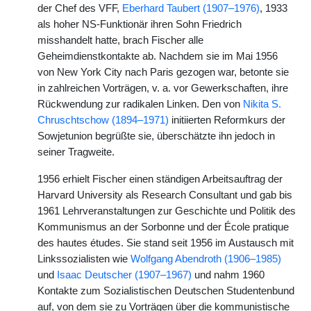
der Chef des VFF,
Eberhard Taubert (1907–1976)
, 1933
als hoher NS-Funktionär ihren Sohn Friedrich
misshandelt hatte, brach Fischer alle
Geheimdienstkontakte ab. Nachdem sie im Mai 1956
von New York City nach Paris gezogen war, betonte sie
in zahlreichen Vorträgen, v. a. vor Gewerkschaften, ihre
Rückwendung zur radikalen Linken. Den von
Nikita S.
Chruschtschow (1894–1971)
initiierten Reformkurs der
Sowjetunion begrüßte sie, überschätzte ihn jedoch in
seiner Tragweite.
1956 erhielt Fischer einen ständigen Arbeitsauftrag der
Harvard University als Research Consultant und gab bis
1961 Lehrveranstaltungen zur Geschichte und Politik des
Kommunismus an der Sorbonne und der École pratique
des hautes études. Sie stand seit 1956 im Austausch mit
Linkssozialisten wie
Wolfgang Abendroth (1906–1985)
und
Isaac Deutscher (1907–1967)
und nahm 1960
Kontakte zum Sozialistischen Deutschen Studentenbund
auf, von dem sie zu Vorträgen über die kommunistische