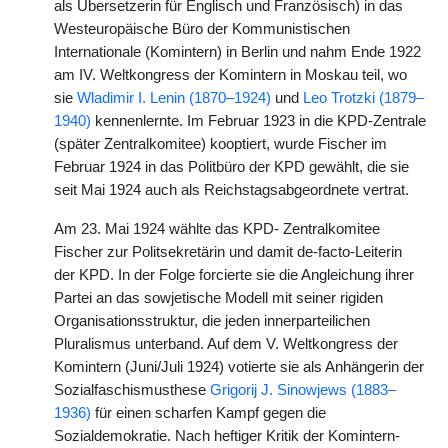
als Übersetzerin für Englisch und Französisch) in das
Westeuropäische Büro der Kommunistischen
Internationale (Komintern) in Berlin und nahm Ende 1922
am IV. Weltkongress der Komintern in Moskau teil, wo
sie
Wladimir I. Lenin (1870–1924)
und
Leo Trotzki (1879–
1940)
kennenlernte. Im Februar 1923 in die KPD-Zentrale
(später Zentralkomitee) kooptiert, wurde Fischer im
Februar 1924 in das Politbüro der KPD gewählt, die sie
seit Mai 1924 auch als Reichstagsabgeordnete vertrat.
Am 23. Mai 1924 wählte das KPD- Zentralkomitee
Fischer zur Politsekretärin und damit de-facto-Leiterin
der KPD. In der Folge forcierte sie die Angleichung ihrer
Partei an das sowjetische Modell mit seiner rigiden
Organisationsstruktur, die jeden innerparteilichen
Pluralismus unterband. Auf dem V. Weltkongress der
Komintern (Juni/Juli 1924) votierte sie als Anhängerin der
Sozialfaschismusthese
Grigorij J. Sinowjews (1883–
1936)
für einen scharfen Kampf gegen die
Sozialdemokratie. Nach heftiger Kritik der Komintern-