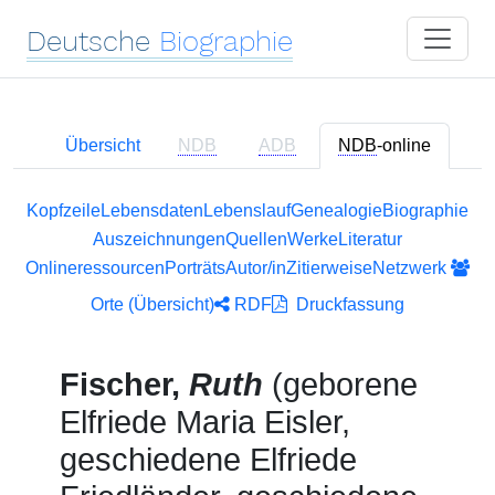
Deutsche
Biographie
Übersicht
NDB
ADB
NDB
-online
Kopfzeile
Lebensdaten
Lebenslauf
Genealogie
Biographie
Auszeichnungen
Quellen
Werke
Literatur
Onlineressourcen
Porträts
Autor/in
Zitierweise
Netzwerk
Orte (Übersicht)
RDF
Druckfassung
Fischer,
Ruth
(geborene
Elfriede Maria Eisler,
geschiedene Elfriede