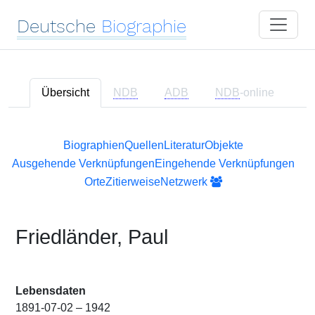
Deutsche
Biographie
Übersicht
NDB
ADB
NDB
-online
Biographien
Quellen
Literatur
Objekte
Ausgehende Verknüpfungen
Eingehende Verknüpfungen
Orte
Zitierweise
Netzwerk
Friedländer, Paul
Lebensdaten
1891-07-02 – 1942