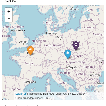
+
-
Leaflet
| Map tiles by BSB MDZ, under CC BY 3.0. Data by
OpenStreetMap, under ODbL.