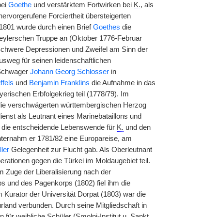
bei
Goethe
und verstärktem Fortwirken bei
K.
, als
rvorgerufene Forciertheit übersteigerten
1801 wurde durch einen Brief
Goethes
die
eylerschen Truppe an (Oktober 1776-Februar
. Schwere Depressionen und Zweifel am Sinn der
usweg für seinen leidenschaftlichen
chwager
Johann Georg Schlosser
in
ffels
und
Benjamin Franklins
die Aufnahme in das
rischen Erbfolgekrieg teil (1778/79). Im
milie verschwägerten württembergischen Herzog
ienst als Leutnant eines Marinebataillons und
e die entscheidende Lebenswende für
K.
und den
nternahm er 1781/82 eine Europareise, am
ller
Gelegenheit zur Flucht gab. Als Oberleutnant
ationen gegen die Türkei im Moldaugebiet teil.
im Zuge der Liberalisierung nach der
s und des Pagenkorps (1802) fiel ihm die
Kurator der Universität Dorpat (1803) war die
rland verbunden. Durch seine Mitgliedschaft in
 für weibliche Schüler (Smolni-Institut u. Sankt