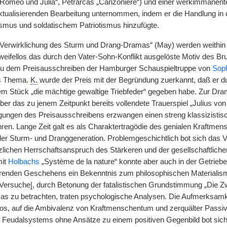
Romeo und Julia“, Petrarcas „Canzoniere“) und einer werkimmanente
ktualisierenden Bearbeitung unternommen, indem er die Handlung in d
smus und soldatischem Patriotismus hinzufügte.
e Verwirklichung des Sturm und Drang-Dramas“ (May) werden weithin 
zweifellos das durch den Vater-Sohn-Konflikt ausgelöste Motiv des Bru
u dem Preisausschreiben der Hamburger Schauspieltruppe von
Sop
s Thema.
K.
wurde der Preis mit der Begründung zuerkannt, daß er du
em Stück „die mächtige gewaltige Triebfeder“ gegeben habe. Zur Dram
ber das zu jenem Zeitpunkt bereits vollendete Trauerspiel „Julius vo
ungen des Preisausschreibens erzwangen einen streng klassizisti
ren. Lange Zeit galt es als Charaktertragödie des genialen Kraftme
er Sturm- und Dranggeneration. Problemgeschichtlich bot sich das V
lichen Herrschaftsanspruch des Stärkeren und der gesellschaftlic
mit
Holbachs
„Système de la nature“ konnte aber auch in der Getriebe
renden Geschehens ein Bekenntnis zum philosophischen Materialis
Versuche
|
, durch Betonung der fatalistischen Grundstimmung „Die Zw
s zu betrachten, traten psychologische Analysen. Die Aufmerksamkei
os, auf die Ambivalenz von Kraftmenschentum und zerquälter Passivit
s Feudalsystems ohne Ansätze zu einem positiven Gegenbild bot sich d