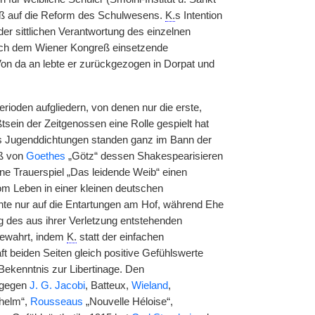
fluß auf die Reform des Schulwesens.
K.
s Intention
er sittlichen Verantwortung des einzelnen
 nach dem Wiener Kongreß einsetzende
 Von da an lebte er zurückgezogen in Dorpat und
oden aufgliedern, von denen nur die erste,
sein der Zeitgenossen eine Rolle gespielt hat
s Jugenddichtungen standen ganz im Bann der
uß von
Goethes
„Götz“ dessen Shakespearisieren
e Trauerspiel „Das leidende Weib“ einen
vom Leben in einer kleinen deutschen
zente nur auf die Entartungen am Hof, während Ehe
ng des aus ihrer Verletzung entstehenden
bewahrt, indem
K.
statt der einfachen
 beiden Seiten gleich positive Gefühlswerte
Bekenntnis zur Libertinage. Den
 (gegen
J. G. Jacobi
, Batteux,
Wieland
,
helm“,
Rousseaus
„Nouvelle Héloise“,