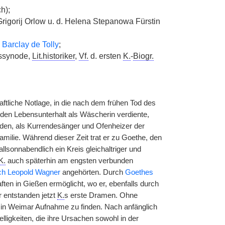
h);
Grigorij Orlow u. d. Helena Stepanowa Fürstin
Barclay de Tolly
;
ssynode,
Lit.historiker
,
Vf.
d. ersten
K.
-
Biogr.
ftliche Notlage, in die nach dem frühen Tod des
e den Lebensunterhalt als Wäscherin verdiente,
nden, als Kurrendesänger und Ofenheizer der
amilie. Während dieser Zeit trat er zu Goethe, den
allsonnabendlich ein Kreis gleichaltriger und
K.
auch späterhin am engsten verbunden
ch Leopold Wagner
angehörten. Durch
Goethes
ten in Gießen ermöglicht, wo er, ebenfalls durch
 entstanden jetzt
K.
s erste Dramen. Ohne
 in Weimar Aufnahme zu finden. Nach anfänglich
igkeiten, die ihre Ursachen sowohl in der