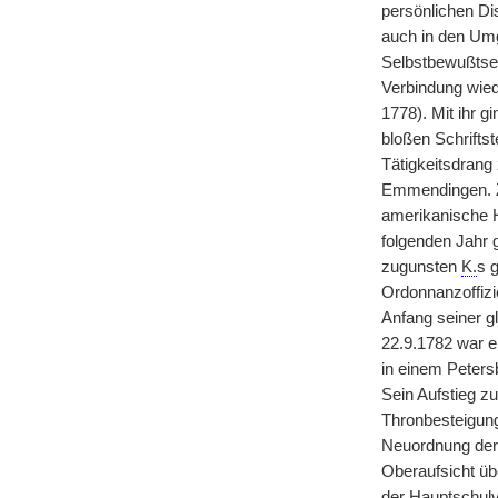
persönlichen D
auch in den Umg
Selbstbewußtse
Verbindung wied
1778). Mit ihr 
bloßen Schriftst
Tätigkeitsdrang
Emmendingen. Z
amerikanische H
folgenden Jahr 
zugunsten
K.
s 
Ordonnanzoffizi
Anfang seiner g
22.9.1782 war er
in einem Peters
Sein Aufstieg zu
Thronbesteigun
Neuordnung der 
Oberaufsicht üb
der Hauptschulve