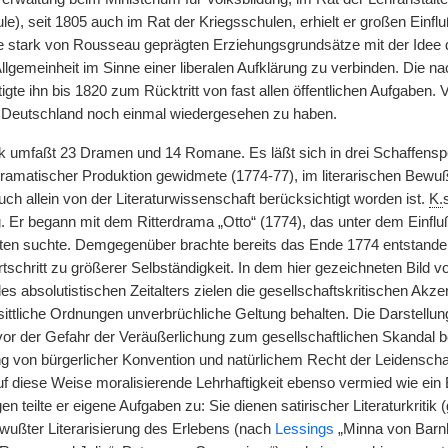
le), seit 1805 auch im Rat der Kriegsschulen, erhielt er großen Ein
ne stark von Rousseau geprägten Erziehungsgrundsätze mit der Idee d
llgemeinheit im Sinne einer liberalen Aufklärung zu verbinden. Die
igte ihn bis 1820 zum Rücktritt von fast allen öffentlichen Aufgaben.
e Deutschland noch einmal wiedergesehen zu haben.
umfaßt 23 Dramen und 14 Romane. Es läßt sich in drei Schaffensperi
dramatischer Produktion gewidmete (1774-77), im literarischen Bewußt
uch allein von der Literaturwissenschaft berücksichtigt worden ist.
K.
Er begann mit dem Ritterdrama „Otto“ (1774), das unter dem Einfl
ten suchte. Demgegenüber brachte bereits das Ende 1774 entstanden
tschritt zu größerer Selbständigkeit. In dem hier gezeichneten Bild 
es absolutistischen Zeitalters zielen die gesellschaftskritischen Ak
 sittliche Ordnungen unverbrüchliche Geltung behalten. Die Darstellu
vor der Gefahr der Veräußerlichung zum gesellschaftlichen Skandal 
 von bürgerlicher Konvention und natürlichem Recht der Leidenschaft
f diese Weise moralisierende Lehrhaftigkeit ebenso vermied wie ein 
en teilte er eigene Aufgaben zu: Sie dienen satirischer Literaturkritik
wußter Literarisierung des Erlebens (nach
Lessings
„Minna von Barn