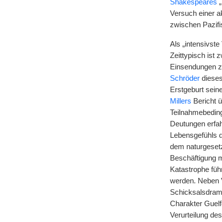
Shakespeares
„
Versuch einer a
zwischen Pazifi
Als „intensivst
Zeittypisch ist 
Einsendungen z
Schröder
diese
Erstgeburt sein
Millers
Bericht ü
Teilnahmebeding
Deutungen erfah
Lebensgefühls d
dem naturgesetz
Beschäftigung 
Katastrophe füh
werden. Neben 
Schicksalsdrama
Charakter Guelf
Verurteilung de