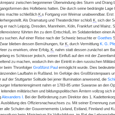
iskrepanz zwischen begonnener Überwindung des Sturm und Drang 
angsformen des Hoflebens hatten. Die durch seine bedrängte Lage he
ins machte schließlich
K.
s Fortgang von Weimar unabwendbar. Erst 
erhergestellt. Als Dramaturg und Theaterdichter schloß
K.
sich der S
ging er nach Leipzig, Dresden, Mannheim, Köln, Frankfurt und Mainz
ellerexistenz führten ihn zu dem Entschluß, im Soldatenleben einen A
 zu suchen. Auf einer Reise nach der Schweiz besuchte er
Goethes
S
war blieben dessen Bemühungen, für
K.
durch Vermittlung
K. G. Pfe
eer zu erwirken, ohne Erfolg,
K.
nahm statt dessen zunächst am Baye
gelang es Schlosser jedoch, seinen Einfluß auf den mit der Zarenfa
geltend zu machen, wodurch ihm der Eintritt in den russischen Militärd
er beim Thronfolger
Großfürst Paul
ermöglicht wurde. Dies bedeutet
länzenden Laufbahn in Rußland. Im Gefolge des Großfürstenpaars u
 auf der Stuttgarter Solitude bei jener Illumination anwesend, die
Schi
burger Infanterieregiment nahm er 1783-85 unter Suwarow an den Oper
 leitenden militärischen und bildungspolitischen Ämtern vollzog sich 
g
Alexanders I.
Bei der Beförderung zum Direktor des 1. Kadettenkorp
Ausbildung des Offiziersnachwuchses zu. Mit seiner Ernennung zum 
er alle Schulen der Gouvernements Livland, Estland, Finnland und Ku
rwaltung beim Ministerium für Volksbildung, im Rat der Lehranstalten