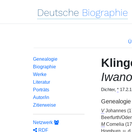
Deutsche
Biographie
Ü
Kling
Genealogie
Biographie
Iwano
Werke
Literatur
Porträts
Dichter,
*
17.2.1
Autor/in
Genealogie
Zitierweise
V
Johannes (1
Beerfurth/Ode
Netzwerk
M
Cornelia (1
RDF
Homburg, u. d.