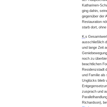
Katharinen-Schu
ging dahin, sei
gegenüber der A
Restauration nöt
starb dort, ohn
K.
s Gesamtwerk 
ausschließlich 
und lange Zeit a
Geniebewegung. 
noch zu überbie
beachtlichen For
Residenzstadt d
und Familie als
Unglücks blieb 
Entgegensetzung
zusprach und au
Parallelhandlung
Richardson), be