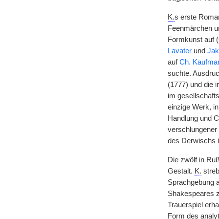
K.
s erste Roman
Feenmärchen und
Formkunst auf 
Lavater
und
Jak
auf
Ch. Kaufma
suchte. Ausdruc
(1777) und die 
im gesellschaft
einzige Werk, i
Handlung und Cha
verschlungener 
des Derwischs in
Die zwölf in Ru
Gestalt.
K.
streb
Sprachgebung an
Shakespeares z
Trauerspiel erha
Form des analyt