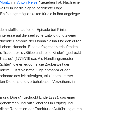
Moritz
im „
Anton Reiser
“ gegeben hat: Nach einer
eil er in ihr die eigene bedrückte Lage
ntfaltungsmöglichkeiten für die in ihm angelegte
m stofflich auf einer Episode bei Plinius
interesse auf die seelische Entwicklung zweier
reibende Dämonie der Donna Solina und den durch
dlichem Handeln. Einen erfolgreich verlaufenden
Trauerspiels „Stilpo und seine Kinder“ (gedruckt
Grisaldo“ (1775/76) dar. Als Handlungsmuster
hter“, die er jedoch in die Zauberwelt der
delte. Lustspielhafte Züge entnahm er der
lname des leichtfertigen, tollkühnen, immer
hlten Dienens und vorbehaltlosen Verzeihens in
 und Drang“ (gedruckt Ende 1777), das einer
genommen und mit Sicherheit in Leipzig und
rliche Rezension der Frankfurter Aufführung durch