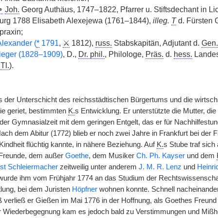
⚭
Joh.
Georg Authäus, 1747–1822, Pfarrer u. Stiftsdechant in Lic
urg 1788 Elisabeth Alexejewa (1761–1844),
illeg.
T
d. Fürsten 
praxin;
Alexander (
*
1791
,
⚔
1812),
russ.
Stabskapitän, Adjutant d.
Gen.
eger (1828–1909)
, D.,
Dr. phil.
, Philologe,
Präs.
d.
hess.
Lande
.
Tl.
).
s der Unterschicht des reichsstädtischen Bürgertums und die wirtscha
lie geriet, bestimmten
K.
s Entwicklung. Er unterstützte die Mutter, di
er Gymnasialzeit mit dem geringen Entgelt, das er für Nachhilfestu
Nach dem Abitur (1772) blieb er noch zwei Jahre in Frankfurt bei der F
 Kindheit flüchtig kannte, in nähere Beziehung. Auf
K.
s Stube traf sich 
r Freunde, dem außer
Goethe
, dem Musiker
Ch. Ph. Kayser
und dem
st Schleiermacher
zeitweilig unter anderem
J. M. R. Lenz
und
Heinri
fe wurde ihm vom Frühjahr 1774 an das Studium der Rechtswissenschaf
lung, bei dem Juristen
Höpfner
wohnen konnte. Schnell nacheinander
 verließ er Gießen im Mai 1776 in der Hoffnung, als Goethes Freund
r Wiederbegegnung kam es jedoch bald zu Verstimmungen und Mißhell