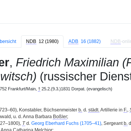
bersicht
NDB
12 (1980)
ADB
16 (1882)
NDB
-onli
er
,
Friedrich Maximilian (
witsch)
(russischer Diens
752 Frankfurt/Main,
†
25.2.(9.3.)1831 Dorpat. (evangelisch)
723–60), Konstabler, Büchsenmeister
b.
d.
städt.
Artillerie in
F.
,
nwald, u. d. Anna Barbara
Boßler
;
727–1800),
T
d.
Georg Eberhard Fuchs (1705–41)
, Sergeant
b.
d
 Anna Catharina Melchior;