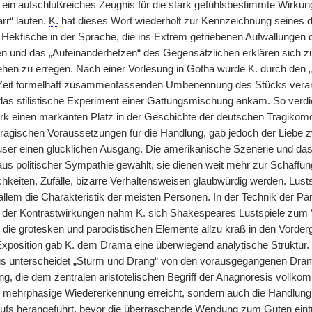
 ein aufschlußreiches Zeugnis für die stark gefühlsbestimmte Wirkung
arr“ lauten.
K.
hat dieses Wort wiederholt zur Kennzeichnung seines 
Hektische in der Sprache, die ins Extrem getriebenen Aufwallungen 
n und das „Aufeinanderhetzen“ des Gegensätzlichen erklären sich z
hen zu erregen. Nach einer Vorlesung in Gotha wurde
K.
durch den 
r Zeit formelhaft zusammenfassenden Umbenennung des Stücks veranl
das stilistische Experiment einer Gattungsmischung ankam. So verd
k einen markanten Platz in der Geschichte der deutschen Tragikom
tragischen Voraussetzungen für die Handlung, gab jedoch der Liebe 
user einen glücklichen Ausgang. Die amerikanische Szenerie und da
 aus politischer Sympathie gewählt, sie dienen weit mehr zur Schaff
hkeiten, Zufälle, bizarre Verhaltensweisen glaubwürdig werden. Lusts
allem die Charakteristik der meisten Personen. In der Technik der Pa
 der Kontrastwirkungen nahm
K.
sich Shakespeares Lustspiele zum V
s die grotesken und parodistischen Elemente allzu kraß in den Vordergr
Exposition gab
K.
dem Drama eine überwiegend analytische Struktur. D
s unterscheidet „Sturm und Drang“ von den vorausgegangenen Dramen
g, die dem zentralen aristotelischen Begriff der Anagnoresis vollk
e mehrphasige Wiedererkennung erreicht, sondern auch die Handlung b
aufs herangeführt, bevor die überraschende Wendung zum Guten eintri