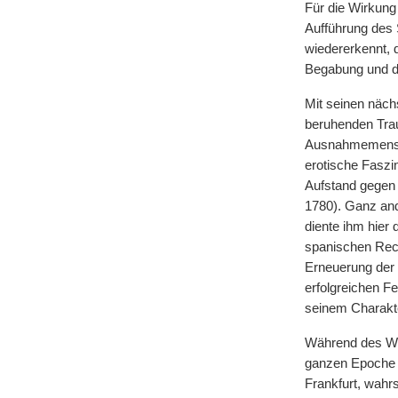
Für die Wirkung
Aufführung des S
wiedererkennt, 
Begabung und d
Mit seinen näc
beruhenden Traue
Ausnahmemensche
erotische Faszi
Aufstand gegen 
1780). Ganz and
diente ihm hier 
spanischen Reco
Erneuerung der 
erfolgreichen Fe
seinem Charakt
Während des We
ganzen Epoche d
Frankfurt, wahr