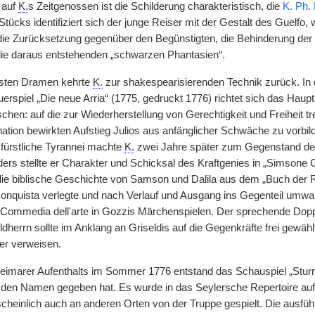
 auf
K.
s Zeitgenossen ist die Schilderung charakteristisch, die
K. Ph. 
tücks identifiziert sich der junge Reiser mit der Gestalt des Guelfo, w
die Zurücksetzung gegenüber den Begünstigten, die Behinderung der E
ie daraus entstehenden „schwarzen Phantasien“.
hsten Dramen kehrte
K.
zur shakespearisierenden Technik zurück. In de
rspiel „Die neue Arria“ (1775, gedruckt 1776) richtet sich das Haupt
n: auf die zur Wiederherstellung von Gerechtigkeit und Freiheit t
nation bewirkten Aufstieg Julios aus anfänglicher Schwäche zu vorbil
fürstliche Tyrannei machte
K.
zwei Jahre später zum Gegenstand des 
ers stellte er Charakter und Schicksal des Kraftgenies in „Simsone 
die biblische Geschichte von Samson und Dalila aus dem „Buch der Ric
nquista verlegte und nach Verlauf und Ausgang ins Gegenteil umwan
Commedia dell'arte in Gozzis Märchenspielen. Der sprechende Doppe
ldherrn sollte im Anklang an Griseldis auf die Gegenkräfte frei gewä
er verweisen.
imarer Aufenthalts im Sommer 1776 entstand das Schauspiel „Sturm
en Namen gegeben hat. Es wurde in das Seylersche Repertoire auf
scheinlich auch an anderen Orten von der Truppe gespielt. Die ausfüh