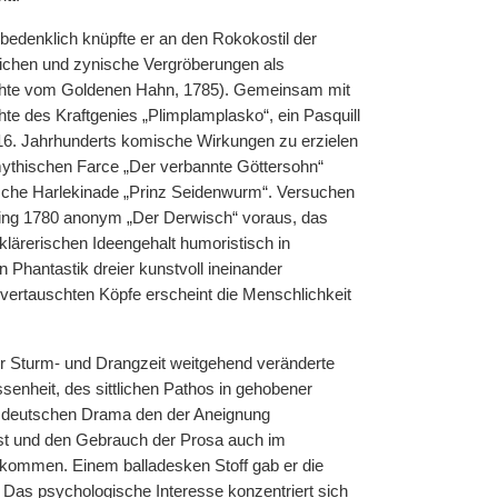
bedenklich knüpfte er an den Rokokostil der
ichen und zynische Vergröberungen als
ichte vom Goldenen Hahn, 1785). Gemeinsam mit
e des Kraftgenies „Plimplamplasko“, ein Pasquill
 16. Jahrhunderts komische Wirkungen zu erzielen
ythischen Farce „Der verbannte Göttersohn“
ische Harlekinade „Prinz Seidenwurm“. Versuchen
) ging 1780 anonym „Der Derwisch“ voraus, das
lärerischen Ideengehalt humoristisch in
 Phantastik dreier kunstvoll ineinander
ertauschten Köpfe erscheint die Menschlichkeit
r Sturm- und Drangzeit weitgehend veränderte
enheit, des sittlichen Pathos in gehobener
m deutschen Drama den der Aneignung
t und den Gebrauch der Prosa auch im
 gekommen. Einem balladesken Stoff gab er die
 Das psychologische Interesse konzentriert sich