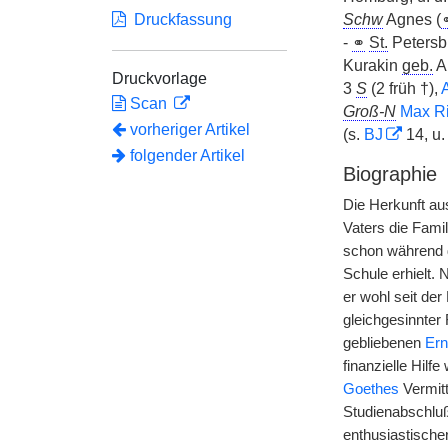
Druckfassung
Schw
Agnes (
-
⚭
St.
Petersb
Kurakin
geb.
A
Druckvorlage
3
S
(2 früh †),
Scan
Groß-N
Max Ri
vorheriger Artikel
(s.
BJ
14, u
folgender Artikel
Biographie
Die Herkunft au
Vaters die Fami
schon während d
Schule erhielt. 
er wohl seit der
gleichgesinnte
gebliebenen
Ern
finanzielle Hil
Goethes
Vermitt
Studienabschluß
enthusiastische