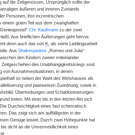
 auf die Zeitgenossen. Ursprünglich sollte der
damaligen äußeren und inneren Zustands
der Personen, ihre exzentrischen
u einem guten Teil aus dem zwanghaften
„Genieapostel“
Chr. Kaufmann
zu der zwei
aßt. Aus brieflichen Äußerungen geht hervor,
ient denn auch das von
K.
als seine Lieblingsarbeit
ödie. Aus
Shakespeares
„Romeo und Julia“
zwischen den Kindern zweier miteinander
s Zeitgeschehen des Unabhängigkeitskriegs sind
ung von Ausnahmesituationen, in denen
pielhaft ist neben der Wahl des Wirtshauses als
rallelisierung und paarweisen Zuordnung, sowie in
orbild. Übertreibungen und Schablonisierungen
und treten. Mit einer bis in den letzten Akt sich
ie Durchsichtigkeit eines fast schematisch
. Das zeigt sich am auffälligsten in der
ommen Genüge leistet. Durch zwei Höhepunkte hat
is dicht an die Unvermeidlichkeit eines
tt.