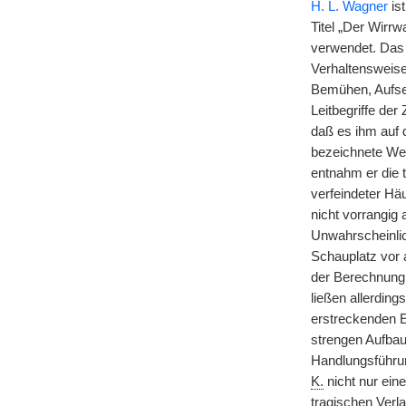
H. L. Wagner
ist
Titel „Der Wirrw
verwendet. Das 
Verhaltensweise
Bemühen, Aufse
Leitbegriffe de
daß es ihm auf 
bezeichnete Wer
entnahm er die 
verfeindeter Hä
nicht vorrangig
Unwahrscheinlic
Schauplatz vor 
der Berechnung
ließen allerding
erstreckenden 
strengen Aufbau
Handlungsführun
K.
nicht nur ein
tragischen Verl