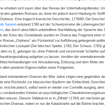
e erheben sich kaum über das Niveau der Unterhaltungsliteratur. Un
 des galanten Romans an, löste ihn jedoch durch Häufung im Stoffl
(Orpheus. Eine tragisch-komische Geschichte, 1778/80; Die Gesch
ob Sarasin
entstand 1780 auf der Schweizerreise die Lebensgeschicht
nn
, das durch absichtlich unbeholfene Nachbildung der Sprache des
k der Krise des Genieideals wurden im Drama das Fragment einer m
im Roman „Orpheus“ am Fürstenhof zur Aufführung gelangende polit
skritischen Lustspiel (Die falschen Spieler, 1782; Der Schwur, 1783
n dem es
K.
gelungen ist, ohne Polemik und verzerrende Schärfen aufk
raktergestaltung aufgehen zu lassen. Inmitten der orientalisierenden
Märchenhandlungen mit Verzauberung, Erlösung und dem Motiv der v
 allen positiven Eigenschaften eines Freigeistes.
ßland entstandenen Dramen der 80er Jahre zeigen eine gegenüber de
te eine Rückkehr zur klassischen Bauform der Einfachheit, Geschloss
, möchte jedoch, selbst wenn er wieder von Corneille ausging, de
u verdankenden Gewinn an psychologischer Charakterisierungskuns
lten wissen. Diesem Stilideal ist er in „Elfride“ (1783) am nächsten
ischen Dramas, indem er nur die Katastrophe auf die Bühne brachte.