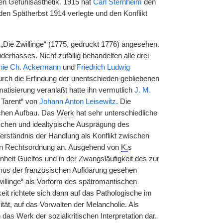
n Gefühlsästhetik. 1915 hat
Carl Sternheim
den
en Spätherbst 1914 verlegte und den Konflikt
„Die Zwillinge“ (1775, gedruckt 1776) angesehen.
derhasses. Nicht zufällig behandelten alle drei
hie Ch. Ackermann
und
Friedrich Ludwig
rch die Erfindung der unentschieden gebliebenen
atisierung veranlaßt hatte ihn vermutlich
J. M.
n Tarent“ von
Johann Anton Leisewitz
. Die
schen Aufbau. Das
Werk
hat sehr unterschiedliche
nschen und idealtypische Ausprägung des
erständnis der Handlung als Konflikt zwischen
hen Rechtsordnung an. Ausgehend von
K.
s
nheit Guelfos und in der Zwangsläufigkeit des zur
mus der französischen Aufklärung gesehen
illinge“ als Vorform des spätromantischen
t richtete sich dann auf das Pathologische im
ät, auf das Vorwalten der Melancholie. Als
as Werk der sozialkritischen Interpretation dar.