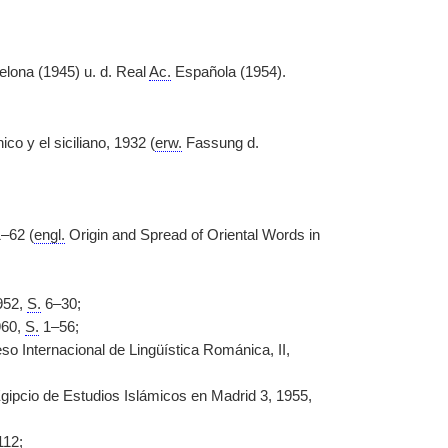
lona (1945) u. d. Real
Ac.
Española (1954).
co y el siciliano, 1932 (
erw.
Fassung d.
–62 (
engl.
Origin and Spread of Oriental Words in
952,
S.
6–30;
960,
S.
1–56;
eso Internacional de Lingüística Románica, II,
o Egipcio de Estudios Islámicos en Madrid 3, 1955,
12;