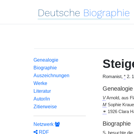
Deutsche
Biographie
Steig
Genealogie
Biographie
Auszeichnungen
Romanist,
*
2. 1
Werke
Genealogie
Literatur
V
Arnold, aus Fla
Autor/in
M
Sophie Kraue
Zitierweise
⚭
1926 Clara H
Biographie
Netzwerk
RDF
S.
besuchte die 