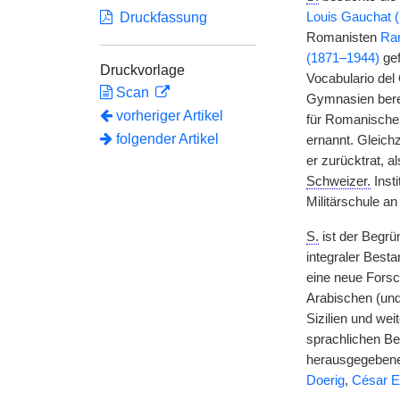
Druckfassung
Louis Gauchat 
Romanisten
Ra
(1871–1944)
gef
Druckvorlage
Vocabulario del
Scan
Gymnasien bereit
vorheriger Artikel
für Romanische 
folgender Artikel
ernannt. Gleichz
er zurücktrat, a
Schweizer.
Inst
Militärschule an
S.
ist der Begrü
integraler Besta
eine neue Forsc
Arabischen (un
Sizilien und we
sprachlichen B
herausgegebene 
Doerig
,
César E