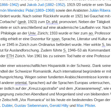
(1866–1942)
und
Jakob Jud (1882–1952)
. 1919 /20 setzte er sein St
món Menéndez Pidal (1869–1968)
sowie den Arabisten
Julián Ribera
ördert wurde. Nach seiner Rückkehr wurde er 1921 bei Gauchat mit de
 Corbacho“ (
gedr.
1923) zum
Dr. phil.
promoviert. Neben der Tätigkeit
ete er sich anschließend auf eine akademische Laufbahn vor. Nach der
Philologie an der
Univ.
Zürich; 1933 wurde er hier zum
ao.
Professor 
eitig erhielt er eine Dozentur für
span.
Sprache, Literatur und Kultur
ls er 1945 in Zürich zum Ordinarius befördert wurde. Hier wirkte
S.
bis
itut für Auslandforschung. Zudem führte
S.
1946–53 als Kommandant ei
 der
ETH
Zürich. Von 1961 bis zu seinem Tod hatte er eine Professur
nder einer wissenschaftlichen Hispanistik in der Schweiz. Dank seine
ndteil der Schweizer Romanistik. Auch international begründete er mi
hungsrichtung. Wegen seiner fundierten Arabischkenntnisse konnte e
d anderer
oriental.
Sprachen) auf die Sprachen Europas untersuchen, p
iter östlich auf der „Kreuzzugsstraße“ und dem „Karawanenweg“, wie e
egegnung zwischen Abendland und Morgenland sind von bleibendem 
Zeitschrift „Vox Romanica“ ist bis heute ein bedeutendes Organ de
. Dubler
,
Gustav Siebenmann
,
Gerold Hilty
und
Max Pfister
.