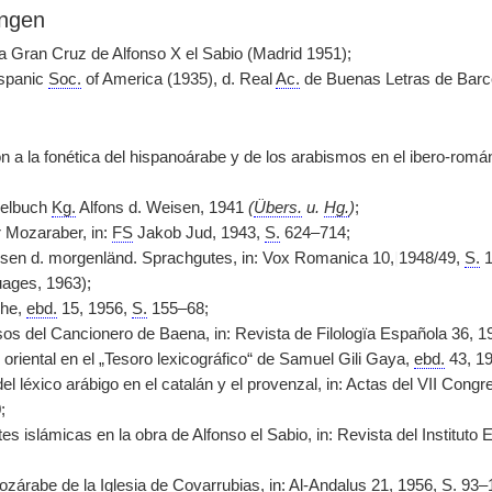
ngen
a Gran Cruz de Alfonso X el Sabio (Madrid 1951);
spanic
Soc.
of America (1935), d. Real
Ac.
de Buenas Letras de Barce
 a la fonética del hispanoárabe y de los arabismos en el ibero-románi
elbuch
Kg.
Alfons d. Weisen, 1941
(
Übers.
u.
Hg.
)
;
 Mozaraber, in:
FS
Jakob Jud, 1943,
S.
624–714;
sen d. morgenländ. Sprachgutes, in: Vox Romanica 10,
|
1948/49,
S.
1
ages, 1963);
che,
ebd.
15, 1956,
S.
155–68;
os del Cancionero de Baena, in: Revista de Filologïa Española 36, 1
oriental en el „Tesoro lexicográfico“ de Samuel Gili Gaya,
ebd.
43, 1
el léxico arábigo en el catalán y el provenzal, in: Actas del VII Congr
;
tes islámicas en la obra de Alfonso el Sabio, in: Revista del Institut
ozárabe de la Iglesia de Covarrubias, in: Al-Andalus 21, 1956,
S.
93–1