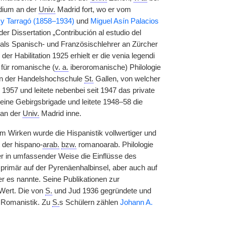
udium an der
Univ.
Madrid fort, wo er vom
 y Tarragó (1858–1934)
und
Miguel Asín Palacios
r Dissertation „Contribución al estudio del
 als Spanisch- und Französischlehrer an Zürcher
 Habilitation 1925 erhielt er die venia legendi
für romanische (
v. a.
iberoromanische) Philologie
 an der Handelshochschule
St.
Gallen, von welcher
 1957 und leitete nebenbei seit 1947 das private
ne Gebirgsbrigade und leitete 1948–58 die
 an der
Univ.
Madrid inne.
m Wirken wurde die Hispanistik vollwertiger und
t der hispano-
arab.
bzw.
romanoarab. Philologie
r in umfassender Weise die Einflüsse des
rimär auf der Pyrenäenhalbinsel, aber auch auf
r es nannte. Seine Publikationen zur
Wert. Die von
S.
und Jud 1936 gegründete und
r Romanistik. Zu
S.
s Schülern zählen
Johann A.