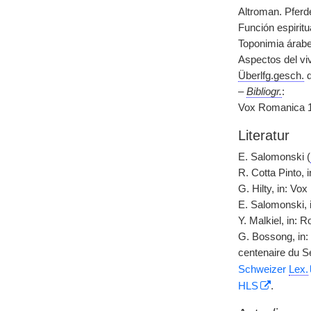
Altroman. Pferd
Función espiritu
Toponimia árabe
Aspectos del viv
Überlfg.gesch.
d
–
Bibliogr.
:
Vox Romanica 1
Literatur
E. Salomonski (
R. Cotta Pinto, i
G. Hilty, in: V
E. Salomonski, 
Y. Malkiel, in:
G. Bossong, in:
centenaire du S
Schweizer
Lex.
HLS
.