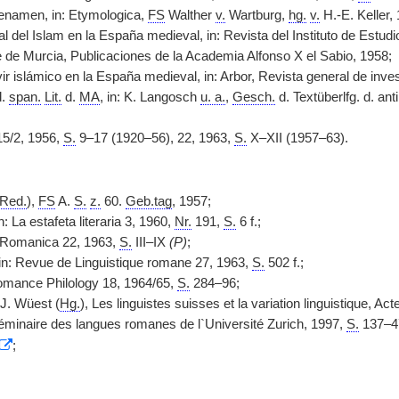
enamen, in: Etymologica,
FS
Walther
v.
Wartburg,
hg.
v.
H.-E. Keller,
al del Islam en la España medieval, in: Revista del Instituto de Estu
 de Murcia, Publicaciones de la Academia Alfonso X el Sabio, 1958;
ir islámico en la España medieval, in: Arbor, Revista general de inve
.
span.
Lit.
d.
MA
, in: K. Langosch
u. a.
,
Gesch.
d. Textüberlfg. d. ant
5/2, 1956,
S.
9–17 (1920–56), 22, 1963,
S.
X–XII (1957–63).
Red.
),
FS
A.
S.
z.
60.
Geb.tag
, 1957;
n: La estafeta literaria 3, 1960,
Nr.
191,
S.
6 f.;
ox Romanica 22, 1963,
S.
III–IX
(P)
;
in: Revue de Linguistique romane 27, 1963,
S.
502 f.;
 Romance Philology 18, 1964/65,
S.
284–96;
 J. Wüest (
Hg.
), Les linguistes suisses et la variation linguistique, A
éminaire des langues romanes de l`Université Zurich, 1997,
S.
137–4
;