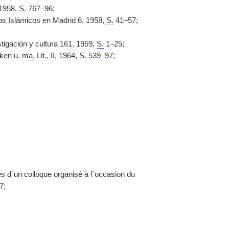
 1958,
S.
767–96;
dios Islámicos en Madrid 6, 1958,
S.
41–57;
stigación y cultura 161, 1959,
S.
1–25;
iken u.
ma.
Lit.
, II, 1964,
S.
539–97;
ctes d`un colloque organisé à l`occasion du
7;