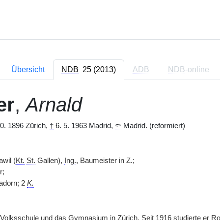
Übersicht
NDB
25 (2013)
ADB
NDB
-online
er
,
Arnald
0. 1896 Zürich,
†
6. 5. 1963 Madrid,
⚰
Madrid. (reformiert)
wil (
Kt.
St.
Gallen),
Ing.
, Baumeister in Z.;
r;
adorn; 2
K.
Volksschule und das Gymnasium in Zürich. Seit 1916 studierte er R