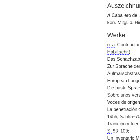
Auszeichnu
A
Caballero de l
korr.
Mitgl.
d. Hi
Werke
u. a.
Contribución
Habil.schr.
);
Das Schachzab
Zur Sprache der
Aufmarschstras
European Langu
Die bask. Spra
Sobre unos vers
Voces de origen 
La penetración d
1955,
S.
555–70
Tradición y fuen
S.
93–109;
Un Inventario M