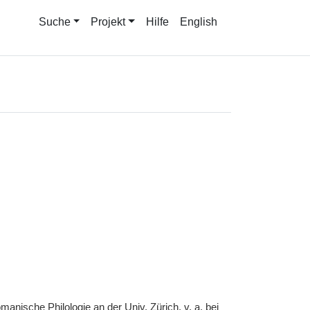
Suche
Projekt
Hilfe
English
omanische Philologie an der
Univ.
Zürich,
v. a.
bei