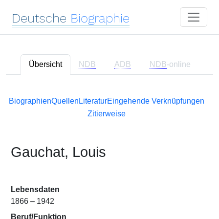
Deutsche
Biographie
Übersicht
NDB
ADB
NDB
-online
Biographien
Quellen
Literatur
Eingehende Verknüpfungen
Zitierweise
Gauchat, Louis
Lebensdaten
1866 – 1942
Beruf/Funktion