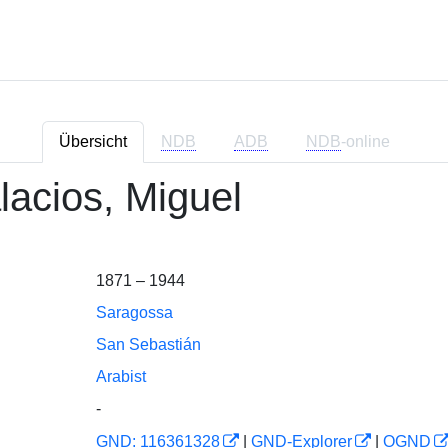
Übersicht
NDB
ADB
NDB
-online
lacios, Miguel
1871 – 1944
Saragossa
San Sebastián
Arabist
-
GND: 116361328
|
GND-Explorer
|
OGND