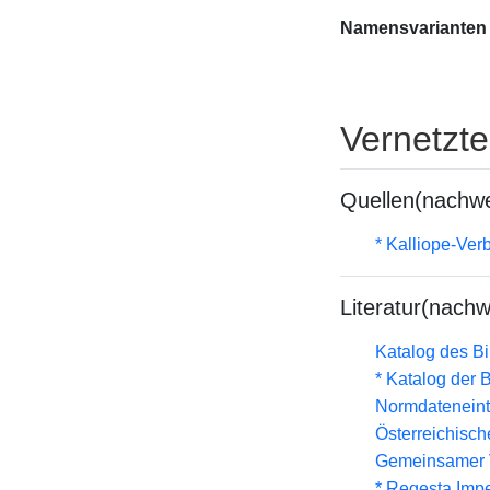
Namensvarianten
Vernetzt
Quellen(nachwe
* Kalliope-Ve
Literatur(nachw
Katalog des B
* Katalog der
Normdateneint
Österreichisc
Gemeinsamer 
* Regesta Impe