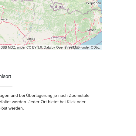
by BSB MDZ, under CC BY 3.0. Data by OpenStreetMap, under ODbL.
isort
etragen und bei Überlagerung je nach Zoomstufe
ltet werden. Jeder Ort bietet bei Klick oder
löst werden.