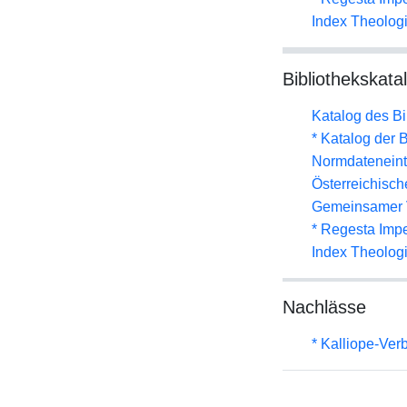
Index Theolog
Bibliothekskata
Katalog des B
* Katalog der
Normdateneint
Österreichisc
Gemeinsamer 
* Regesta Impe
Index Theolog
Nachlässe
* Kalliope-Ve