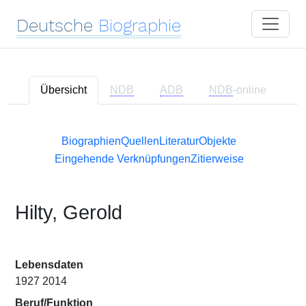
Deutsche
Biographie
Übersicht
NDB
ADB
NDB
-online
Biographien
Quellen
Literatur
Objekte
Eingehende Verknüpfungen
Zitierweise
Hilty, Gerold
Lebensdaten
1927 2014
Beruf/Funktion