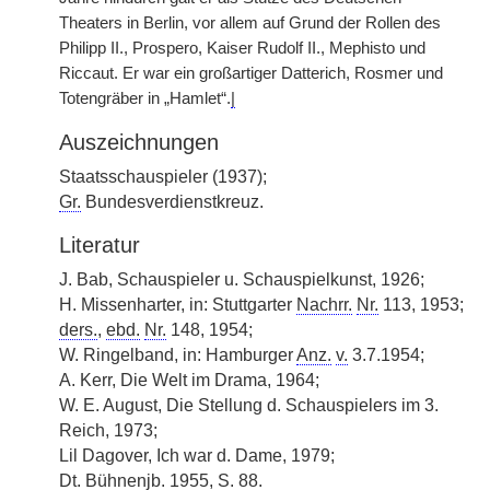
Theaters in Berlin, vor allem auf Grund der Rollen des
Philipp II., Prospero, Kaiser Rudolf II., Mephisto und
Riccaut. Er war ein großartiger Datterich, Rosmer und
Totengräber in „Hamlet“.
|
Auszeichnungen
Staatsschauspieler (1937);
Gr.
Bundesverdienstkreuz.
Literatur
J. Bab, Schauspieler u. Schauspielkunst, 1926;
H. Missenharter, in: Stuttgarter
Nachrr.
Nr.
113, 1953;
ders.
,
ebd.
Nr.
148, 1954;
W. Ringelband, in: Hamburger
Anz.
v.
3.7.1954;
A. Kerr, Die Welt im Drama, 1964;
W. E. August, Die Stellung d. Schauspielers im 3.
Reich, 1973;
Lil Dagover, Ich war d. Dame, 1979;
Dt.
Bühnenjb. 1955, S. 88.