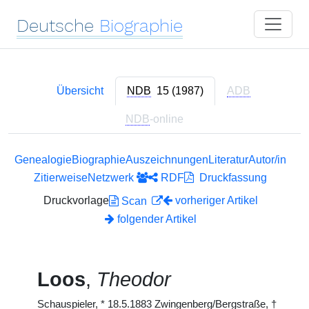
Deutsche
Biographie
Übersicht
NDB
15 (1987)
ADB
NDB
-online
Genealogie
Biographie
Auszeichnungen
Literatur
Autor/in
Zitierweise
Netzwerk
RDF
Druckfassung
Druckvorlage
vorheriger Artikel
Scan
folgender Artikel
Loos
,
Theodor
Schauspieler,
*
18.5.1883 Zwingenberg/Bergstraße,
†