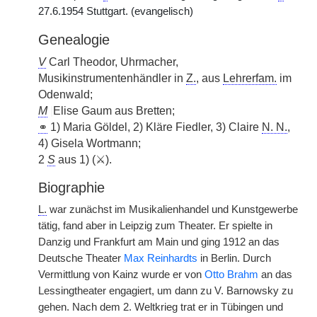
27.6.1954 Stuttgart. (evangelisch)
Genealogie
V
Carl Theodor, Uhrmacher,
Musikinstrumentenhändler in
Z.
, aus
Lehrerfam.
im
Odenwald;
M
|
Elise Gaum aus Bretten;
⚭
1) Maria Göldel, 2) Kläre Fiedler, 3) Claire
N. N.
,
4) Gisela Wortmann;
2
S
aus 1) (⚔).
Biographie
L.
war zunächst im Musikalienhandel und Kunstgewerbe
tätig, fand aber in Leipzig zum Theater. Er spielte in
Danzig und Frankfurt am Main und ging 1912 an das
Deutsche Theater
Max Reinhardts
in Berlin. Durch
Vermittlung von Kainz wurde er von
Otto Brahm
an das
Lessingtheater engagiert, um dann zu V. Barnowsky zu
gehen. Nach dem 2. Weltkrieg trat er in Tübingen und