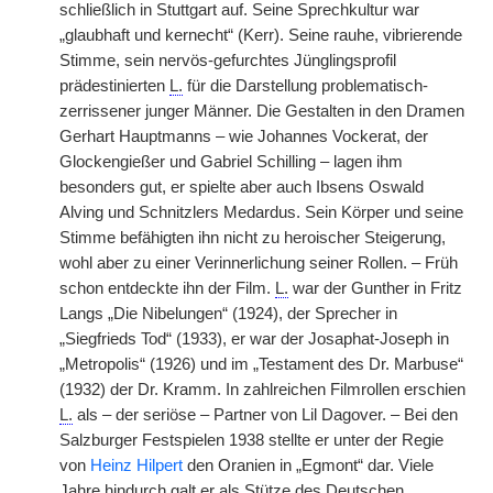
schließlich in Stuttgart auf. Seine Sprechkultur war
„glaubhaft und kernecht“ (Kerr). Seine rauhe, vibrierende
Stimme, sein nervös-gefurchtes Jünglingsprofil
prädestinierten
L.
für die Darstellung problematisch-
zerrissener junger Männer. Die Gestalten in den Dramen
Gerhart Hauptmanns – wie Johannes Vockerat, der
Glockengießer und Gabriel Schilling – lagen ihm
besonders gut, er spielte aber auch Ibsens Oswald
Alving und Schnitzlers Medardus. Sein Körper und seine
Stimme befähigten ihn nicht zu heroischer Steigerung,
wohl aber zu einer Verinnerlichung seiner Rollen. – Früh
schon entdeckte ihn der Film.
L.
war der Gunther in Fritz
Langs „Die Nibelungen“ (1924), der Sprecher in
„Siegfrieds Tod“ (1933), er war der Josaphat-Joseph in
„Metropolis“ (1926) und im „Testament des Dr. Marbuse“
(1932) der Dr. Kramm. In zahlreichen Filmrollen erschien
L.
als – der seriöse – Partner von Lil Dagover. – Bei den
Salzburger Festspielen 1938 stellte er unter der Regie
von
Heinz Hilpert
den Oranien in „Egmont“ dar. Viele
Jahre hindurch galt er als Stütze des Deutschen