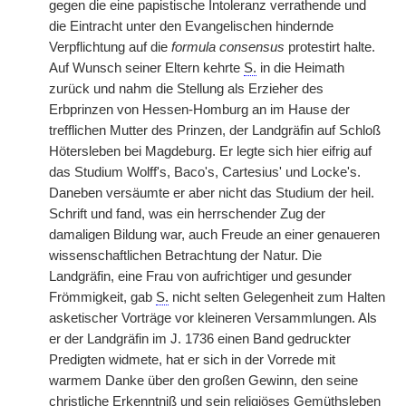
gegen die eine papistische Intoleranz verrathende und
die Eintracht unter den Evangelischen hindernde
Verpflichtung auf die
formula consensus
protestirt halte.
Auf Wunsch seiner Eltern kehrte
S.
in die Heimath
zurück und nahm die Stellung als Erzieher des
Erbprinzen von Hessen-Homburg an im Hause der
trefflichen Mutter des Prinzen, der Landgräfin auf Schloß
Hötersleben bei Magdeburg. Er legte sich hier eifrig auf
das Studium Wolff's, Baco's, Cartesius' und Locke's.
Daneben versäumte er aber nicht das Studium der heil.
Schrift und fand, was ein herrschender Zug der
damaligen Bildung war, auch Freude an einer genaueren
wissenschaftlichen Betrachtung der Natur. Die
Landgräfin, eine Frau von aufrichtiger und gesunder
Frömmigkeit, gab
S.
nicht selten Gelegenheit zum Halten
asketischer Vorträge vor kleineren Versammlungen. Als
er der Landgräfin im J. 1736 einen Band gedruckter
Predigten widmete, hat er sich in der Vorrede mit
warmem Danke über den großen Gewinn, den seine
christliche Erkenntniß und sein religiöses Gemüthsleben