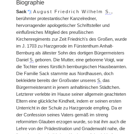
Biographie
Sack
*)
:
August Friedrich Wilhelm
S.
,
berühmter protestantischer Kanzelredner,
hervorragender apologetischer Schriftsteller und
einflußreiches Mitglied des preußischen
Kirchenregiments zur Zeit Friedrich's des Großen, wurde
im J. 1703 zu Harzgerode im Fürstenthum Anhalt-
Bernburg als ältester Sohn
|
des dortigen Bürgermeisters
Daniel
S.
geboren. Die Mutter, eine geborene Voigt, war
die Tochter eines fürstlich bernburgischen Hausbeamten.
Die Familie Sack stammte aus Nordhausen, doch
bekleidete bereits der Großvater unseres
S.
das
Bürgermeisteramt in jenem anhaltinischen Städtchen.
Letzterer verlebte im Hause seiner allgemein geachteten
Eltern eine glückliche Kindheit, indem er seinen ersten
Unterricht in der Schule zu Harzgerode empfing. Da er
der Confession seines Vaters gemäß im streng
reformirten Glauben erzogen wurde, so trat ihm auch die
Lehre von der Prädestination und Gnadenwahl nahe, die