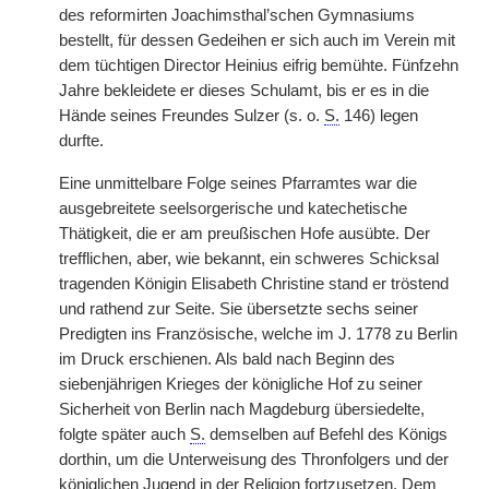
des reformirten Joachimsthal’schen Gymnasiums
bestellt, für dessen Gedeihen er sich auch im Verein mit
dem tüchtigen Director Heinius eifrig bemühte. Fünfzehn
Jahre bekleidete er dieses Schulamt, bis er es in die
Hände seines Freundes Sulzer (s. o.
S.
146) legen
durfte.
Eine unmittelbare Folge seines Pfarramtes war die
ausgebreitete seelsorgerische und katechetische
Thätigkeit, die er am preußischen Hofe ausübte. Der
trefflichen, aber, wie bekannt, ein schweres Schicksal
tragenden Königin Elisabeth Christine stand er tröstend
und rathend zur Seite. Sie übersetzte sechs seiner
Predigten ins Französische, welche im J. 1778 zu Berlin
im Druck erschienen. Als bald nach Beginn des
siebenjährigen Krieges der königliche Hof zu seiner
Sicherheit von Berlin nach Magdeburg übersiedelte,
folgte später auch
S.
demselben auf Befehl des Königs
dorthin, um die Unterweisung des Thronfolgers und der
königlichen Jugend in der Religion fortzusetzen. Dem