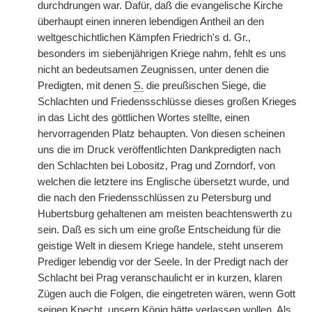
durchdrungen war. Dafür, daß die evangelische Kirche
überhaupt einen inneren lebendigen Antheil an den
weltgeschichtlichen Kämpfen Friedrich's d. Gr.,
besonders im siebenjährigen Kriege nahm, fehlt es uns
nicht an bedeutsamen Zeugnissen, unter denen die
Predigten, mit denen
S.
die preußischen Siege, die
Schlachten und Friedensschlüsse dieses großen
|
Krieges
in das Licht des göttlichen Wortes stellte, einen
hervorragenden Platz behaupten. Von diesen scheinen
uns die im Druck veröffentlichten Dankpredigten nach
den Schlachten bei Lobositz, Prag und Zorndorf, von
welchen die letztere ins Englische übersetzt wurde, und
die nach den Friedensschlüssen zu Petersburg und
Hubertsburg gehaltenen am meisten beachtenswerth zu
sein. Daß es sich um eine große Entscheidung für die
geistige Welt in diesem Kriege handele, steht unserem
Prediger lebendig vor der Seele. In der Predigt nach der
Schlacht bei Prag veranschaulicht er in kurzen, klaren
Zügen auch die Folgen, die eingetreten wären, wenn Gott
seinen Knecht, unsern König hätte verlassen wollen. Als