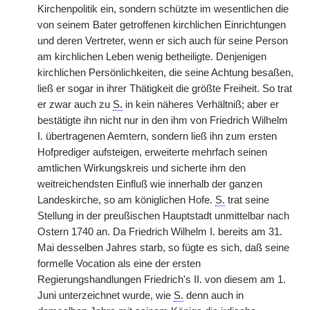
Kirchenpolitik ein, sondern schützte im wesentlichen die
von seinem Bater getroffenen kirchlichen Einrichtungen
und deren Vertreter, wenn er sich auch für seine Person
am kirchlichen Leben wenig betheiligte. Denjenigen
kirchlichen Persönlichkeiten, die seine Achtung besaßen,
ließ er sogar in ihrer Thätigkeit die
|
größte Freiheit. So trat
er zwar auch zu
S.
in kein näheres Verhältniß; aber er
bestätigte ihn nicht nur in den ihm von Friedrich Wilhelm
I. übertragenen Aemtern, sondern ließ ihn zum ersten
Hofprediger aufsteigen, erweiterte mehrfach seinen
amtlichen Wirkungskreis und sicherte ihm den
weitreichendsten Einfluß wie innerhalb der ganzen
Landeskirche, so am königlichen Hofe.
S.
trat seine
Stellung in der preußischen Hauptstadt unmittelbar nach
Ostern 1740 an. Da Friedrich Wilhelm I. bereits am 31.
Mai desselben Jahres starb, so fügte es sich, daß seine
formelle Vocation als eine der ersten
Regierungshandlungen Friedrich's II. von diesem am 1.
Juni unterzeichnet wurde, wie
S.
denn auch in