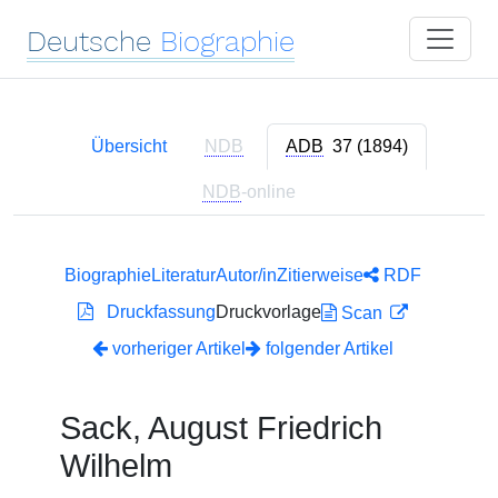
Deutsche
Biographie
Übersicht
NDB
ADB
37 (1894)
NDB
-online
Biographie
Literatur
Autor/in
Zitierweise
RDF
Druckfassung
Druckvorlage
Scan
vorheriger Artikel
folgender Artikel
Sack, August Friedrich
Wilhelm