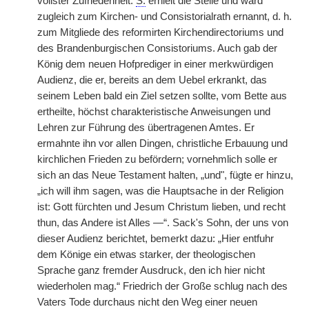
vollster Zufriedenheit.
S.
erhielt die Stelle und ward
zugleich zum Kirchen- und Consistorialrath ernannt, d. h.
zum Mitgliede des reformirten Kirchendirectoriums und
des Brandenburgischen Consistoriums. Auch gab der
König dem neuen Hofprediger in einer merkwürdigen
Audienz, die er, bereits an dem Uebel erkrankt, das
seinem Leben bald ein Ziel setzen sollte, vom Bette aus
ertheilte, höchst charakteristische Anweisungen und
Lehren zur Führung des übertragenen Amtes. Er
ermahnte ihn vor allen Dingen, christliche Erbauung und
kirchlichen Frieden zu befördern; vornehmlich solle er
sich an das Neue Testament halten, „und", fügte er hinzu,
„ich will ihm sagen, was die Hauptsache in der Religion
ist: Gott fürchten und Jesum Christum lieben, und recht
thun, das Andere ist Alles —“. Sack's Sohn, der uns von
dieser Audienz berichtet, bemerkt dazu: „Hier entfuhr
dem Könige ein etwas starker, der theologischen
Sprache ganz fremder Ausdruck, den ich hier nicht
wiederholen mag.“ Friedrich der Große schlug nach des
Vaters Tode durchaus nicht den Weg einer neuen