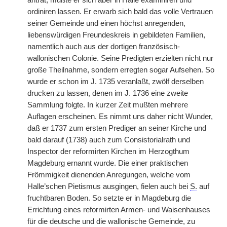
antrat, mußte er sich aber in Halle examiniren und
ordiniren lassen. Er erwarb sich bald das volle Vertrauen
seiner Gemeinde und einen höchst anregenden,
liebenswürdigen Freundeskreis in gebildeten Familien,
namentlich auch aus der dortigen französisch-
wallonischen Colonie. Seine Predigten erzielten nicht nur
große Theilnahme, sondern erregten sogar Aufsehen. So
wurde er schon im J. 1735 veranlaßt, zwölf derselben
drucken zu lassen, denen im J. 1736 eine zweite
Sammlung folgte. In kurzer Zeit mußten mehrere
Auflagen erscheinen. Es nimmt uns daher nicht Wunder,
daß er 1737 zum ersten Prediger an seiner Kirche und
bald darauf (1738) auch zum Consistorialrath und
Inspector der reformirten Kirchen im Herzogthum
Magdeburg ernannt wurde. Die einer praktischen
Frömmigkeit dienenden Anregungen, welche vom
Halle’schen Pietismus ausgingen, fielen auch bei
S.
auf
fruchtbaren Boden. So setzte er in Magdeburg die
Errichtung eines reformirten Armen- und Waisenhauses
für die deutsche und die wallonische Gemeinde, zu