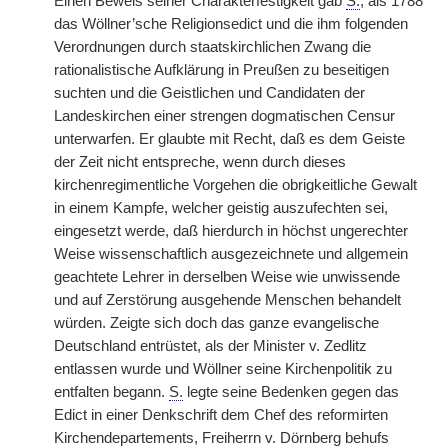
Einen Beweis seiner Charakterfestigkeit gab
S.
, als 1788
das Wöllner’sche Religionsedict und die ihm folgenden
Verordnungen durch staatskirchlichen Zwang die
rationalistische Aufklärung in Preußen zu beseitigen
suchten und die Geistlichen und Candidaten der
Landeskirchen einer strengen dogmatischen Censur
unterwarfen. Er glaubte mit Recht, daß es dem Geiste
der Zeit nicht entspreche, wenn durch dieses
kirchenregimentliche Vorgehen die obrigkeitliche Gewalt
in einem Kampfe, welcher geistig auszufechten sei,
eingesetzt werde, daß hierdurch in höchst ungerechter
Weise wissenschaftlich ausgezeichnete und allgemein
geachtete Lehrer in derselben Weise wie unwissende
und auf Zerstörung ausgehende Menschen behandelt
würden. Zeigte sich doch das ganze evangelische
Deutschland entrüstet, als der Minister v. Zedlitz
entlassen wurde und Wöllner seine Kirchenpolitik zu
entfalten begann.
S.
legte seine Bedenken gegen das
Edict in einer Denkschrift dem Chef des reformirten
Kirchendepartements, Freiherrn v. Dörnberg behufs