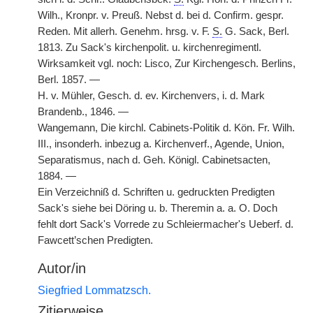
Wilh., Kronpr. v. Preuß. Nebst d. bei d. Confirm. gespr.
Reden. Mit allerh. Genehm. hrsg.
|
v. F.
S.
G. Sack, Berl.
1813. Zu Sack's kirchenpolit. u. kirchenregimentl.
Wirksamkeit vgl. noch: Lisco, Zur Kirchengesch. Berlins,
Berl. 1857. —
H. v. Mühler, Gesch. d. ev. Kirchenvers, i. d. Mark
Brandenb., 1846. —
Wangemann, Die kirchl. Cabinets-Politik d. Kön. Fr. Wilh.
III., insonderh. inbezug a. Kirchenverf., Agende, Union,
Separatismus, nach d. Geh. Königl. Cabinetsacten,
1884. —
Ein Verzeichniß d. Schriften u. gedruckten Predigten
Sack's siehe bei Döring u. b. Theremin a. a. O. Doch
fehlt dort Sack's Vorrede zu Schleiermacher's Ueberf. d.
Fawcett’schen Predigten.
Autor/in
Siegfried Lommatzsch.
Zitierweise