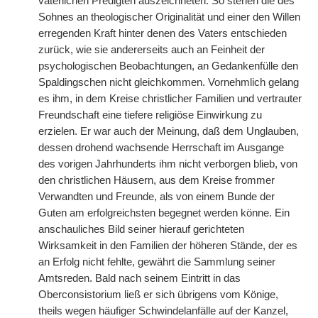
väterlichen Predigten auszeichneten. So stehen die des
Sohnes an theologischer Originalität und einer den Willen
erregenden
|
Kraft hinter denen des Vaters entschieden
zurück, wie sie andererseits auch an Feinheit der
psychologischen Beobachtungen, an Gedankenfülle den
Spaldingschen nicht gleichkommen. Vornehmlich gelang
es ihm, in dem Kreise christlicher Familien und vertrauter
Freundschaft eine tiefere religiöse Einwirkung zu
erzielen. Er war auch der Meinung, daß dem Unglauben,
dessen drohend wachsende Herrschaft im Ausgange
des vorigen Jahrhunderts ihm nicht verborgen blieb, von
den christlichen Häusern, aus dem Kreise frommer
Verwandten und Freunde, als von einem Bunde der
Guten am erfolgreichsten begegnet werden könne. Ein
anschauliches Bild seiner hierauf gerichteten
Wirksamkeit in den Familien der höheren Stände, der es
an Erfolg nicht fehlte, gewährt die Sammlung seiner
Amtsreden. Bald nach seinem Eintritt in das
Oberconsistorium ließ er sich übrigens vom Könige,
theils wegen häufiger Schwindelanfälle auf der Kanzel,