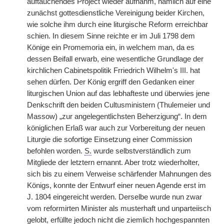
auftauchendes Project wieder aufnahm, nämlich auf eine
zunächst gottesdienstliche Vereinigung beider Kirchen,
wie solche ihm durch eine liturgische Reform erreichbar
schien. In diesem Sinne reichte er im Juli 1798 dem
Könige ein Promemoria ein, in welchem man, da es
dessen Beifall erwarb, eine wesentliche Grundlage der
kirchlichen Cabinetspolitik Frriedrich Wilhelm's III. hat
sehen dürfen. Der König ergriff den Gedanken einer
liturgischen Union auf das lebhafteste und überwies jene
Denkschrift den beiden Cultusministern (Thulemeier und
Massow) „zur angelegentlichsten Beherzigung“. In dem
königlichen Erlaß war auch zur Vorbereitung der neuen
Liturgie die sofortige Einsetzung einer Commission
befohlen worden.
S.
wurde selbstverständlich zum
Mitgliede der letztern ernannt. Aber trotz wiederholter,
sich bis zu einem Verweise schärfender Mahnungen des
Königs, konnte der Entwurf einer neuen Agende erst im
J. 1804 eingereicht werden. Derselbe wurde nun zwar
vom reformirten Minister als musterhaft und unparteiisch
gelobt, erfüllte jedoch nicht die ziemlich hochgespannten