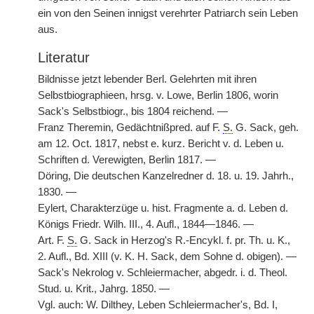
ein von den Seinen innigst verehrter Patriarch sein Leben
aus.
Literatur
Bildnisse jetzt lebender Berl. Gelehrten mit ihren
Selbstbiographieen, hrsg. v. Lowe, Berlin 1806, worin
Sack's Selbstbiogr., bis 1804 reichend. —
Franz Theremin, Gedächtnißpred. auf F.
S.
G. Sack, geh.
am 12. Oct. 1817, nebst e. kurz. Bericht v. d. Leben u.
Schriften d. Verewigten, Berlin 1817. —
Döring, Die deutschen Kanzelredner d. 18. u. 19. Jahrh.,
1830. —
Eylert, Charakterzüge u. hist. Fragmente a. d. Leben d.
Königs Friedr. Wilh. III., 4. Aufl., 1844—1846. —
Art. F.
S.
G. Sack in Herzog's R.-Encykl. f. pr. Th. u. K.,
2. Aufl., Bd. XIII (v. K. H. Sack, dem Sohne d. obigen). —
Sack's Nekrolog v. Schleiermacher, abgedr. i. d. Theol.
Stud. u. Krit., Jahrg. 1850. —
Vgl. auch: W. Dilthey, Leben Schleiermacher's, Bd. I,