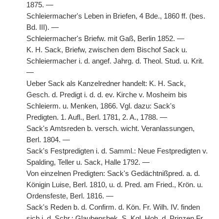
1875. —
Schleiermacher's Leben in Briefen, 4 Bde., 1860 ff. (bes.
Bd. III). —
Schleiermacher's Briefw. mit Gaß, Berlin 1852. —
K. H. Sack, Briefw, zwischen dem Bischof Sack u.
Schleiermacher i. d. angef. Jahrg. d. Theol. Stud. u. Krit.
—
Ueber Sack als Kanzelredner handelt: K. H. Sack,
Gesch. d. Predigt i. d. d. ev. Kirche v. Mosheim bis
Schleierm. u. Menken, 1866. Vgl. dazu: Sack's
Predigten. 1. Aufl., Berl. 1781, 2. A., 1788. —
Sack's Amtsreden b. versch. wicht. Veranlassungen,
Berl. 1804. —
Sack's Festpredigten i. d. Samml.: Neue Festpredigten v.
Spalding, Teller u. Sack, Halle 1792. —
Von einzelnen Predigten: Sack's Gedächtnißpred. a. d.
Königin Luise, Berl. 1810, u. d. Pred. am Fried., Krön. u.
Ordensfeste, Berl. 1816. —
Sack's Reden b. d. Confirm. d. Kön. Fr. Wilh. IV. finden
sich i. d. Schr.: Glaubensbek.
S.
Kgl. Hoh. d. Prinzen Fr.