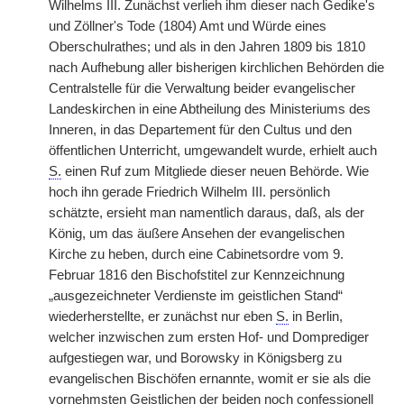
Wilhelms III. Zunächst verlieh ihm dieser nach Gedike's
und Zöllner's Tode (1804) Amt und Würde eines
Oberschulrathes; und als in den Jahren 1809 bis 1810
nach
|
Aufhebung aller bisherigen kirchlichen Behörden die
Centralstelle für die Verwaltung beider evangelischer
Landeskirchen in eine Abtheilung des Ministeriums des
Inneren, in das Departement für den Cultus und den
öffentlichen Unterricht, umgewandelt wurde, erhielt auch
S.
einen Ruf zum Mitgliede dieser neuen Behörde. Wie
hoch ihn gerade Friedrich Wilhelm III. persönlich
schätzte, ersieht man namentlich daraus, daß, als der
König, um das äußere Ansehen der evangelischen
Kirche zu heben, durch eine Cabinetsordre vom 9.
Februar 1816 den Bischofstitel zur Kennzeichnung
„ausgezeichneter Verdienste im geistlichen Stand“
wiederherstellte, er zunächst nur eben
S.
in Berlin,
welcher inzwischen zum ersten Hof- und Domprediger
aufgestiegen war, und Borowsky in Königsberg zu
evangelischen Bischöfen ernannte, womit er sie als die
vornehmsten Geistlichen der beiden noch confessionell