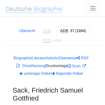
Deutsche
Biographie
Übersicht
NDB
ADB
37 (1894)
NDB
-online
Biographie
Literatur
Autor/in
Zitierweise
RDF
Druckfassung
Druckvorlage
Scan
vorheriger Artikel
folgender Artikel
Sack, Friedrich Samuel
Gottfried