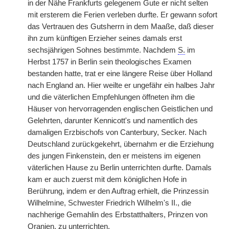
in der Nähe Frankfurts gelegenem Gute er nicht selten
mit ersterem die Ferien verleben durfte. Er gewann sofort
das Vertrauen des Gutsherrn in dem Maaße, daß dieser
ihn zum künftigen Erzieher seines damals erst
sechsjährigen Sohnes bestimmte. Nachdem
S.
im
Herbst 1757 in Berlin sein theologisches Examen
bestanden hatte, trat er eine längere Reise über Holland
nach England an. Hier weilte er ungefähr ein halbes Jahr
und die väterlichen Empfehlungen öffneten ihm die
Häuser von hervorragenden englischen Geistlichen und
Gelehrten, darunter Kennicott's und namentlich des
damaligen Erzbischofs von Canterbury, Secker. Nach
Deutschland zurückgekehrt, übernahm er die Erziehung
des jungen Finkenstein, den er meistens im eigenen
väterlichen Hause zu Berlin unterrichten durfte. Damals
kam er auch zuerst mit dem königlichen Hofe in
Berührung, indem er den Auftrag erhielt, die Prinzessin
Wilhelmine, Schwester Friedrich Wilhelm's II., die
nachherige Gemahlin des Erbstatthalters, Prinzen von
Oranien, zu unterrichten.