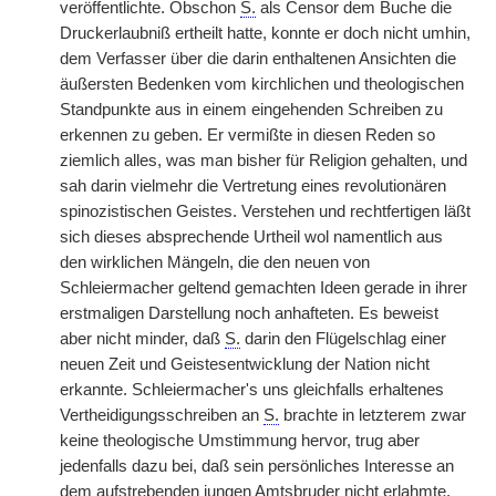
veröffentlichte. Obschon
S.
als Censor dem Buche die
Druckerlaubniß ertheilt hatte, konnte er doch nicht umhin,
dem Verfasser über die darin enthaltenen Ansichten die
äußersten Bedenken vom kirchlichen und theologischen
Standpunkte aus in einem eingehenden Schreiben zu
erkennen zu geben. Er vermißte in diesen Reden so
ziemlich alles, was man bisher für Religion gehalten, und
sah darin vielmehr die Vertretung eines revolutionären
spinozistischen Geistes. Verstehen und rechtfertigen läßt
sich dieses absprechende Urtheil wol namentlich aus
den wirklichen Mängeln, die den neuen von
Schleiermacher geltend gemachten Ideen gerade in ihrer
erstmaligen Darstellung noch anhafteten. Es beweist
aber nicht minder, daß
S.
darin den Flügelschlag einer
neuen Zeit und Geistesentwicklung der Nation nicht
erkannte. Schleiermacher's uns gleichfalls erhaltenes
Vertheidigungsschreiben an
S.
brachte in letzterem zwar
keine theologische Umstimmung hervor, trug aber
jedenfalls dazu bei, daß sein persönliches Interesse an
dem aufstrebenden jungen Amtsbruder nicht erlahmte,