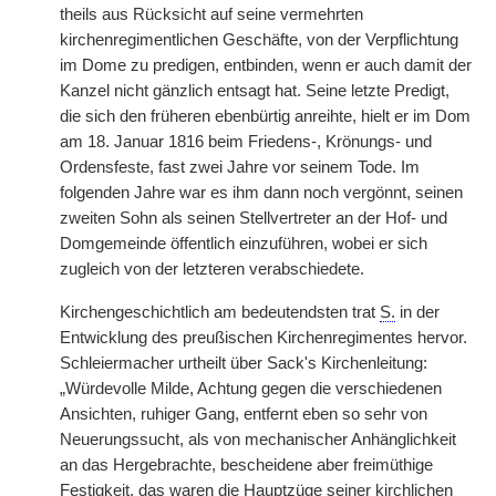
theils aus Rücksicht auf seine vermehrten
kirchenregimentlichen Geschäfte, von der Verpflichtung
im Dome zu predigen, entbinden, wenn er auch damit der
Kanzel nicht gänzlich entsagt hat. Seine letzte Predigt,
die sich den früheren ebenbürtig anreihte, hielt er im Dom
am 18. Januar 1816 beim Friedens-, Krönungs- und
Ordensfeste, fast zwei Jahre vor seinem Tode. Im
folgenden Jahre war es ihm dann noch vergönnt, seinen
zweiten Sohn als seinen Stellvertreter an der Hof- und
Domgemeinde öffentlich einzuführen, wobei er sich
zugleich von der letzteren verabschiedete.
Kirchengeschichtlich am bedeutendsten trat
S.
in der
Entwicklung des preußischen Kirchenregimentes hervor.
Schleiermacher urtheilt über Sack's Kirchenleitung:
„Würdevolle Milde, Achtung gegen die verschiedenen
Ansichten, ruhiger Gang, entfernt eben so sehr von
Neuerungssucht, als von mechanischer Anhänglichkeit
an das Hergebrachte, bescheidene aber freimüthige
Festigkeit, das waren die Hauptzüge seiner kirchlichen