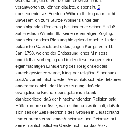
Geschäften, die er vor seinem Gewissen nicht
verantworten zu können glaubte, dispensirt.
S.
,
consequenter als Friedrich Wilhelm II., trug dann nicht
unwesentlich zum Sturze Wöllner's unter der
nachfolgenden Regierung bei, indem er seinen Einfluß
auf Friedrich Wilhelm III., seinen ehemaligen Zögling,
nach einer andern Richtung hin geltend machte. In der
bekannten Cabinetsordre des jungen Königs vom 11.
Jan. 1798, welche der Entlassung jenes Ministers
unmittelbar vorherging und in der dieser wegen seiner
eigenmächtigen Erneuerung des Religionsedictes
zurechtgewiesen wurde, klingt der religiöse Standpunkt
Sack's vornehmlich wieder. Verschloß sich aber letzterer
andererseits nicht der Ueberzeugung, daß die
evangelische Kirche lebensgefährlich krank
darniederliege, daß der hinschwindenden Religion bald
Hülfe kommen müsse, war es ihm unzweifelhaft, daß der
sich seit der Zeit Friedrich's des Großen in Deutschland
immer mehr verbreitende Atheismus und Deismus mit
seinem antichristlichen Geiste nicht nur das Volk,