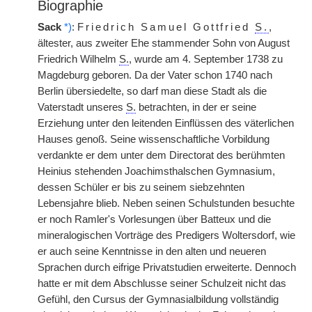
Biographie
Sack
*)
:
Friedrich Samuel Gottfried
S.
,
ältester, aus zweiter Ehe stammender Sohn von August
Friedrich Wilhelm
S.
, wurde am 4. September
|
1738 zu
Magdeburg geboren. Da der Vater schon 1740 nach
Berlin übersiedelte, so darf man diese Stadt als die
Vaterstadt unseres
S.
betrachten, in der er seine
Erziehung unter den leitenden Einflüssen des väterlichen
Hauses genoß. Seine wissenschaftliche Vorbildung
verdankte er dem unter dem Directorat des berühmten
Heinius stehenden Joachimsthalschen Gymnasium,
dessen Schüler er bis zu seinem siebzehnten
Lebensjahre blieb. Neben seinen Schulstunden besuchte
er noch Ramler's Vorlesungen über Batteux und die
mineralogischen Vorträge des Predigers Woltersdorf, wie
er auch seine Kenntnisse in den alten und neueren
Sprachen durch eifrige Privatstudien erweiterte. Dennoch
hatte er mit dem Abschlusse seiner Schulzeit nicht das
Gefühl, den Cursus der Gymnasialbildung vollständig