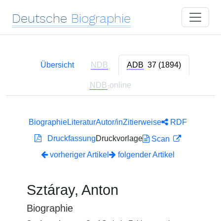
Deutsche
Biographie
Übersicht
NDB
ADB
37 (1894)
NDB
-online
Biographie
Literatur
Autor/in
Zitierweise
RDF
Druckfassung
Druckvorlage
Scan
vorheriger Artikel
folgender Artikel
Sztáray, Anton
Biographie