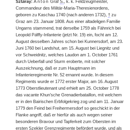
Szt
á
ray:
Anton
Graf
S.
, k. k. Feldzeugmeister,
Commandeur des Militär-Maria-Theresienordens,
geboren zu Kaschau 1740 (nach anderen 1732),
†
zu
Graz am 23. Januar 1808. Aus einer altadeligen Familie
Ungarns stammend, trat derselbe 1759 als Fähnrich bei
Leopold P
á
lffy-Infanterie (jetzt
|
Nr. 19) ein, focht am 12.
August desselben Jahres schon bei Kunnersdorf, am 23.
Juni 1760 bei Landshut, am 15. August bei Liegnitz und
vor Schweidnitz, welches Laudon am 1. October 1761
durch Ueberfall und Sturm eroberte, mit solcher
Auszeichnung, daß er zum Hauptmann im
Infanterieregimente Nr. 52 ernannt wurde. In diesem
Regiments wurde er 1772 erster Major, am 16. August
1773 Oberstlieutenant und erhielt am 25. October 1778
das vacante Khun’sche Grenadierbataillon, mit welchem
er in den Bairischen Erbfolgekrieg zog und am 11. Januar
1779 den Feind bei Freihermersdorf so geschickt in der
Flanke angriff, daß er hierfür als auch wegen seiner
besonderen Bravour und Tapferkeit zum Obersten im
ersten Szekler Grenzregimente befördert wurde, und als