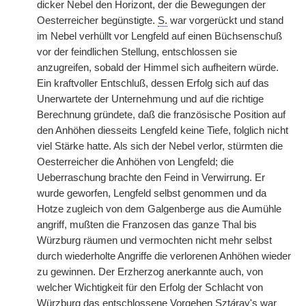
dicker Nebel den Horizont, der die Bewegungen der
Oesterreicher begünstigte.
S.
war vorgerückt und stand
im Nebel verhüllt vor Lengfeld auf
|
einen Büchsenschuß
vor der feindlichen Stellung, entschlossen sie
anzugreifen, sobald der Himmel sich aufheitern würde.
Ein kraftvoller Entschluß, dessen Erfolg sich auf das
Unerwartete der Unternehmung und auf die richtige
Berechnung gründete, daß die französische Position auf
den Anhöhen diesseits Lengfeld keine Tiefe, folglich nicht
viel Stärke hatte. Als sich der Nebel verlor, stürmten die
Oesterreicher die Anhöhen von Lengfeld; die
Ueberraschung brachte den Feind in Verwirrung. Er
wurde geworfen, Lengfeld selbst genommen und da
Hotze zugleich von dem Galgenberge aus die Aumühle
angriff, mußten die Franzosen das ganze Thal bis
Würzburg räumen und vermochten nicht mehr selbst
durch wiederholte Angriffe die verlorenen Anhöhen wieder
zu gewinnen. Der Erzherzog anerkannte auch, von
welcher Wichtigkeit für den Erfolg der Schlacht von
Würzburg das entschlossene Vorgehen Szt
á
ray's war