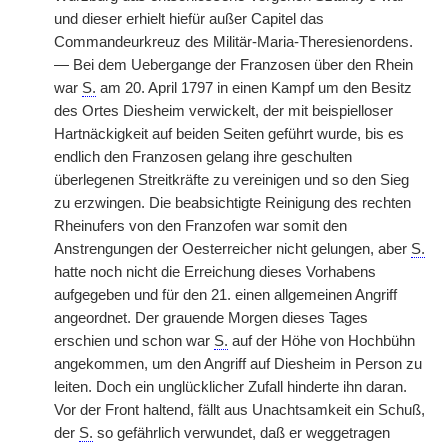
und dieser erhielt hiefür außer Capitel das
Commandeurkreuz des Militär-Maria-Theresienordens.
— Bei dem Uebergange der Franzosen über den Rhein
war
S.
am 20. April 1797 in einen Kampf um den Besitz
des Ortes Diesheim verwickelt, der mit beispielloser
Hartnäckigkeit auf beiden Seiten geführt wurde, bis es
endlich den Franzosen gelang ihre geschulten
überlegenen Streitkräfte zu vereinigen und so den Sieg
zu erzwingen. Die beabsichtigte Reinigung des rechten
Rheinufers von den Franzofen war somit den
Anstrengungen der Oesterreicher nicht gelungen, aber
S.
hatte noch nicht die Erreichung dieses Vorhabens
aufgegeben und für den 21. einen allgemeinen Angriff
angeordnet. Der grauende Morgen dieses Tages
erschien und schon war
S.
auf der Höhe von Hochbühn
angekommen, um den Angriff auf Diesheim in Person zu
leiten. Doch ein unglücklicher Zufall hinderte ihn daran.
Vor der Front haltend, fällt aus Unachtsamkeit ein Schuß,
der
S.
so gefährlich verwundet, daß er weggetragen