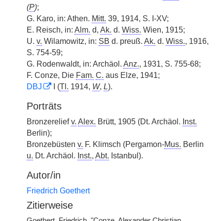
(
P
)
;
G. Karo, in: Athen.
Mitt.
39, 1914, S. I-XV;
E. Reisch, in:
Alm.
d,
Ak.
d.
Wiss.
Wien, 1915;
U.
v.
Wilamowitz, in:
SB
d. preuß.
Ak.
d.
Wiss.
, 1916,
S. 754-59;
G. Rodenwaldt, in: Archäol.
Anz.
, 1931, S. 755-68;
F. Conze, Die
Fam.
C.
aus Elze, 1941;
DBJ
I (
Tl.
1914,
W
,
L
).
Porträts
Bronzerelief
v.
Alex.
Brütt, 1905 (Dt. Archäol.
Inst.
Berlin);
Bronzebüsten
v.
F. Klimsch (Pergamon-
Mus.
Berlin
u.
Dt. Archäol.
Inst.
,
Abt.
Istanbul).
Autor/in
Friedrich Goethert
Zitierweise
Goethert, Friedrich, "Conze, Alexander Christian