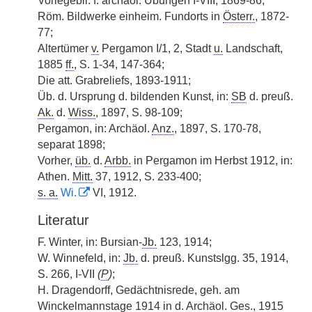
Vorlegebll. f. archäol. Übungen I-VIII, 1869-86;
Röm. Bildwerke einheim. Fundorts in
Österr.
, 1872-
77;
Altertümer
v.
Pergamon I/1, 2, Stadt
u.
Landschaft,
1885
ff.
, S. 1-34, 147-364;
Die att. Grabreliefs, 1893-1911;
Üb. d. Ursprung d. bildenden Kunst, in:
SB
d. preuß.
Ak.
d.
Wiss.
, 1897, S. 98-109;
Pergamon, in: Archäol.
Anz.
, 1897, S. 170-78,
separat 1898;
Vorher,
üb.
d.
Arbb.
in Pergamon im Herbst 1912, in:
Athen.
Mitt.
37, 1912, S. 233-400;
s. a.
Wi.
VI, 1912.
Literatur
F. Winter, in: Bursian-
Jb.
123, 1914;
W. Winnefeld, in:
Jb.
d. preuß. Kunstslgg. 35, 1914,
S. 266, I-VII
(
P
)
;
H. Dragendorff, Gedächtnisrede, geh. am
Winckelmannstage 1914 in d. Archäol.
Ges.
, 1915