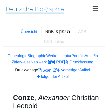
Deutsche
Biographie
Übersicht
NDB
3 (1957)
ADB
NDB
-online
Genealogie
Biographie
Werke
Literatur
Porträts
Autor/in
Zitierweise
Netzwerk
RDF
Druckfassung
Druckvorlage
vorheriger Artikel
Scan
folgender Artikel
Conze
,
Alexander
Christian
Leopold