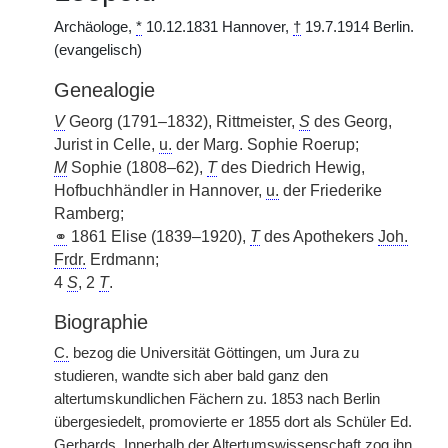
Archäologe,
*
10.12.1831 Hannover,
†
19.7.1914 Berlin.
(evangelisch)
Genealogie
V
Georg (1791–1832), Rittmeister,
S
des Georg,
Jurist in Celle,
u.
der Marg. Sophie Roerup;
M
Sophie (1808–62),
T
des Diedrich Hewig,
Hofbuchhändler in Hannover,
u.
der Friederike
Ramberg;
⚭
1861 Elise (1839–1920),
T
des Apothekers
Joh.
Frdr.
Erdmann;
4
S
, 2
T
.
Biographie
C.
bezog die Universität Göttingen, um Jura zu
studieren, wandte sich aber bald ganz den
altertumskundlichen Fächern zu. 1853 nach Berlin
übergesiedelt, promovierte er 1855 dort als Schüler Ed.
Gerhards. Innerhalb der Altertumswissenschaft zog ihn