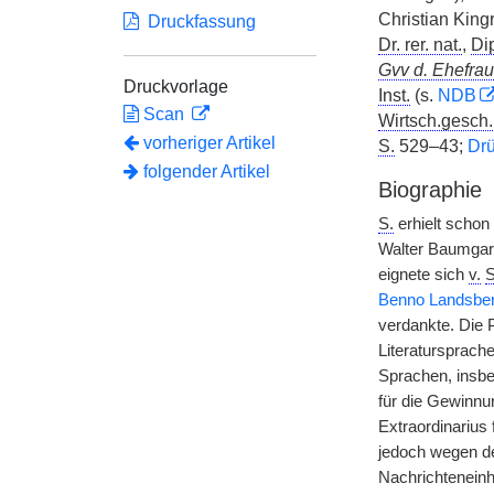
Christian King
Druckfassung
Dr. rer. nat.
,
Dip
Gvv d. Ehefrau
Druckvorlage
Inst.
(s.
NDB
Scan
Wirtsch.gesch.
vorheriger Artikel
S.
529–43;
Drü
folgender Artikel
Biographie
S.
erhielt schon
Walter Baumgart
eignete sich
v.
S
Benno Landsber
verdankte. Die P
Literatursprach
Sprachen, insbe
für die Gewinnun
Extraordinarius 
jedoch wegen de
Nachrichteneinh