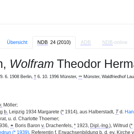
Übersicht
NDB
24 (2010)
ADB
NDB
-online
n,
Wolfram
Theodor Herma
9. 6. 1908 Berlin,
†
6. 10. 1996 Münster,
⚰
Münster, Waldfriedhof Lau
v.
Möller;
rg
b.
Leipzig 1934 Margarete (
*
1914), aus Halberstadt,
T
d.
Han
rat, u. d. Charlotte Thoemer;
936,
⚭
Boris Baron
v.
Drachenfels,
*
1923,
Dipl.-Ing.
), Wiltrud (
*
edrun (
*
1939)
, Referentin f. Erwachsenbildung
b.
d.
ev.
Kirche
v