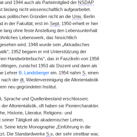
at und 1944 auch als Parteimitglied der
NSDAP
bislang nicht wissenschaftlich aufgearbeitet.
us politischen Gründen nicht an die
Univ.
Berlin
 in der Fakultät; erst im
Sept.
1950 erhielt er hier
e lang ohne feste Anstellung den Lebensunterhalt
öhnliches Lebenswerk, das hinsichtlich
k angesehen wird. 1948 wurde sein „Akkadisches
atik“, 1952 begann er mit Unterstützung der
hen Handwörterbuchs“, das in Faszikeln von 1958
Göttingen, zunächst 1953 als Dozent und dann als
ene Lehrer
B. Landsberger
ein. 1954 nahm
S.
einen
s nach der
dt.
Wiedervereinigung die Altorientalistik
dem neu gegründeten Institut.
rt, Sprache und Quellenbestand erschlossen;
er Altorientalistik, oft haben sie Pioniercharakter.
 Historie, Literatur, Religions- und
t seiner Tätigkeit als akademischer Lehrer,
i. Seine letzte Monographie „Einführung in die
etzt. Die Standardwerke
S.
s, der sehr streitbar war,