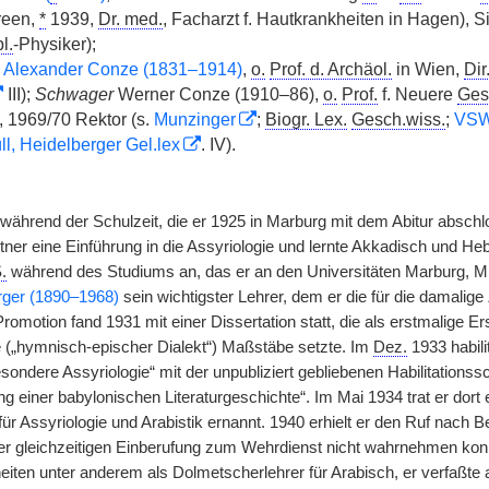
reen,
*
1939,
Dr. med.
, Facharzt f. Hautkrankheiten in Hagen), Si
l.
-Physiker);
Alexander Conze (1831–1914)
,
o.
Prof. d. Archäol.
in Wien,
Dir
III);
Schwager
Werner Conze (1910–86),
o.
Prof.
f. Neuere
Ges
, 1969/70 Rektor (s.
Munzinger
;
Biogr. Lex.
Gesch.wiss.
;
VS
ll, Heidelberger Gel.lex
. IV).
 während der Schulzeit, die er 1925 in Marburg mit dem Abitur abschl
ner eine Einführung in die Assyriologie und lernte Akkadisch und Heb
.
während des Studiums an, das er an den Universitäten Marburg, Mün
ger (1890–1968)
sein wichtigster Lehrer, dem er die für die damalige Z
romotion fand 1931 mit einer Dissertation statt, die als erstmalige 
e („hymnisch-epischer Dialekt“) Maßstäbe setzte. Im
Dez.
1933 habili
sondere Assyriologie“ mit der unpubliziert gebliebenen Habilitations
g einer babylonischen Literaturgeschichte“. Im Mai 1934 trat er dort
für Assyriologie und Arabistik ernannt. 1940 erhielt er den Ruf nach 
r gleichzeitigen Einberufung zum Wehrdienst nicht wahrnehmen konn
eiten unter anderem als Dolmetscherlehrer für Arabisch, er verfaßte