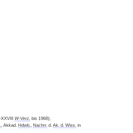
I–XXVIII
W-Verz.
bis 1968);
.
, Akkad.
Hdwb.
,
Nachrr.
d.
Ak. d. Wiss.
in