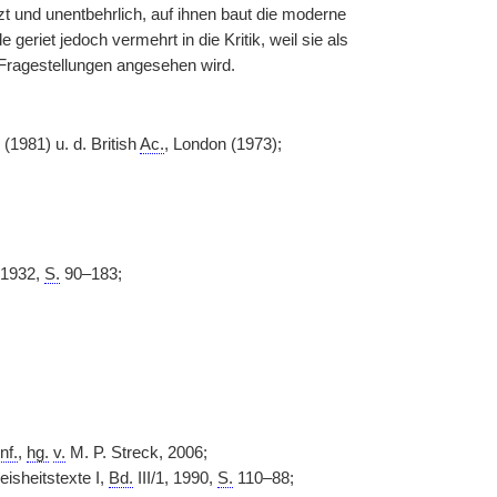
t und unentbehrlich, auf ihnen baut die moderne
 geriet jedoch vermehrt in die Kritik, weil sie als
n Fragestellungen angesehen wird.
(1981) u. d. British
Ac.
, London (1973);
 1932,
S.
90–183;
nf.
,
hg.
v.
M. P. Streck, 2006;
isheitstexte I,
Bd.
III/1, 1990,
S.
110–88;