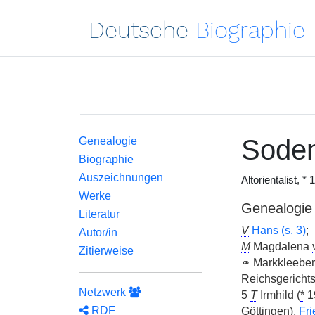
Deutsche
Biographie
Sode
Genealogie
Biographie
Auszeichnungen
Altorientalist,
*
1
Werke
Genealogie
Literatur
V
Hans (s. 3)
;
Autor/in
M
Magdalena
Zitierweise
⚭
Markkleebe
Reichsgerichts
Netzwerk
5
T
Irmhild (
*
1
RDF
Göttingen),
Fri