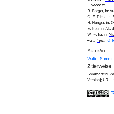
–
Nachrufe
:
R. Borger, in: A
O. E. Dietz, in:
H. Hunger, in: O
E. Neu, in:
Ak. d
W. Röllig, in:
Mit
– zur
Fam.
:
GH
Autor/in
Walter Sommer
Zitierweise
Sommerfeld, Wal
Version]; URL: 