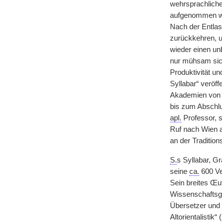
wehrsprachliche
aufgenommen wur
Nach der Entla
zurückkehren, u
wieder einen un
nur mühsam sich
Produktivität un
Syllabar“ veröf
Akademien von G
bis zum Abschlu
apl.
Professor, s
Ruf nach Wien a
an der Tradition
S.
s Syllabar, G
seine
ca.
600 Ver
Sein breites Œu
Wissenschaftsges
Übersetzer und H
Altorientalisti