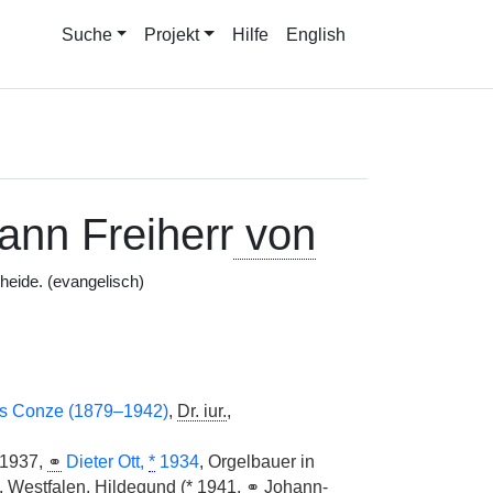
Suche
Projekt
Hilfe
English
nn Freiherr
von
heide. (evangelisch)
s Conze (1879–1942)
,
Dr. iur.
,
1937,
⚭
Dieter Ott,
*
1934
, Orgelbauer in
.
Westfalen, Hildegund (
*
1941,
⚭
Johann-