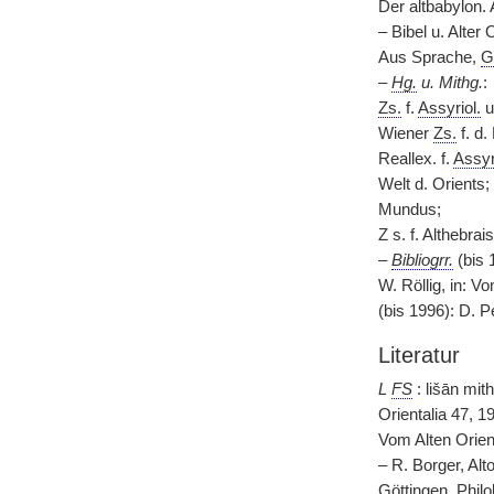
Der altbabylon
– Bibel u. Alter O
Aus Sprache,
G
–
Hg.
u. Mithg.
:
Zs.
f.
Assyriol.
u
Wiener
Zs.
f. d.
Reallex. f.
Assyr
Welt d. Orients;
Mundus;
Z s. f. Althebrais
–
Bibliogrr.
(bis 
W. Röllig, in: V
(bis 1996): D. P
Literatur
L
FS
: lišān mith
Orientalia 47, 1
Vom Alten Orie
– R. Borger, Alt
Göttingen,
Philol