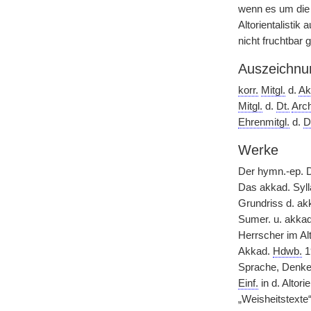
wenn es um die 
Altorientalistik 
nicht fruchtbar 
Auszeichnu
korr.
Mitgl.
d.
Ak
Mitgl.
d.
Dt.
Arch
Ehrenmitgl.
d.
D
Werke
Der hymn.-ep. D
Das akkad. Sylla
Grundriss d. ak
Sumer. u. akkad
Herrscher im Alt
Akkad.
Hdwb.
1
Sprache, Denken 
Einf.
in d. Altori
„Weisheitstexte“