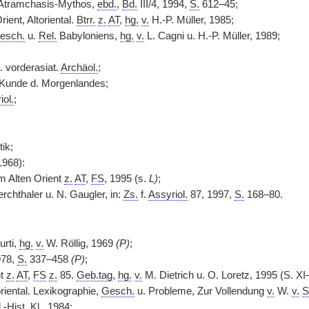
. Atramchasis-Mythos,
ebd.
,
Bd.
III/4, 1994,
S.
612–45;
rient, Altoriental.
Btrr.
z.
AT
,
hg.
v.
H.-P. Müller, 1985;
esch.
u.
Rel.
Babyloniens,
hg.
v.
L. Cagni u. H.-P. Müller, 1989;
. vorderasiat.
Archäol.
;
 Kunde d. Morgenlandes;
iol.
;
tik;
1968):
om Alten Orient
z.
AT
,
FS
, 1995 (s.
L)
;
erchthaler u. N. Gaugler, in:
Zs.
f.
Assyriol.
87, 1997,
S.
168–80.
urti,
hg.
v.
W. Röllig, 1969
(P)
;
978,
S.
337–458
(P)
;
nt
z.
AT
,
FS
z.
85.
Geb.tag
,
hg.
v.
M. Dietrich u. O. Loretz, 1995 (S. X
oriental. Lexikographie,
Gesch.
u. Probleme, Zur Vollendung
v.
W.
v.
S
.
-
Hist. Kl.
, 1984;