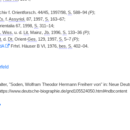
rchiv f. Orientforsch. 44/45, 1997/98,
S.
588–94
(P)
;
Zs.
f.
Assyriol.
87, 1997,
S.
163–67;
rientalia 67, 1998,
S.
311–14;
. Wiss.
u. d.
Lit.
Mainz,
Jb.
1996,
S.
133–36
(P)
;
t.
d.
Dt.
Orient-
Ges.
129, 1997,
S.
5–7
(P)
;
dA
Frhrl. Häuser B VI, 1976,
bes.
S.
402–04.
feld
ter, "Soden, Wolfram Theodor Hermann Freiherr von" in: Neue Deuts
https://www.deutsche-biographie.de/gnd105524050.html#ndbcontent