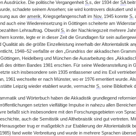
n Ausdrücke. Die politische Vergangenheit
S.
s, der 1934 der
SA
beitr
de, schadete seinem Ansehen; sie wird kontrovers diskutiert und ist 
ssung aus der
amerik.
Kriegsgefangenschaft im
Nov.
1945 konnte
S.
a
nd auch eine Wiedereinsetzung in Göttingen scheiterte am Widerstand
bezahlten Lehrauftrag. Obwohl
S.
in der Nachkriegszeit mehrere Jahr
ern konnte, legte er in dieser Zeit die Grundlagen für sein außergew
d Qualität als die größte Einzelleistung innerhalb der Altorientalisti
fentlicht, 1948–52 verfaßte er den „Grundriss der akkadischen Gramm
öttingen, Heidelberg und München die Ausarbeitung des „Akkadisc
ß des dritten Bandes 1981 erschien. Für seine Wiederanstellung in 
etzte sich insbesondere sein 1935 entlassener und ins Exil vertrieb
n, 1961 wechselte er nach Münster, wo er 1976 emeritiert wurde. Al
sstätte Leipzig wieder etabliert wurde, vermachte
S.
seine Bibliothek 
rammatik und Wörterbuch haben die Akkadistik grundlegend reformie
öffentlichungen setzten vielfältige Impulse in nahezu allen Bereichen d
vre befaßt sich insbesondere mit den Forschungsgebieten von Sprache,
chichte, auch die Semitistik und Althebraistik sind gut vertreten. Mi
erausgeber trug er maßgeblich zur Etablierung der Altorientalistik be
k“ (1985) fand weite Verbreitung und wurde in mehrere Sprachen übers