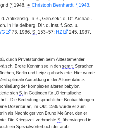
grid (
*
1948,
⚭
Christoph Bernhardt,
*
1943
,
.
d.
Antikenslg.
in B.,
Gen.sekr.
d.
Dt.
Archäol.
ch.
in Heidelberg,
Dir.
d.
Inst.
f.
Soz.
u.
WG
73, 1986,
S.
153–57;
HZ
245, 1987,
oß, durch Privatstunden beim Alttestamentler
räisch. Breite Kenntnisse in den
semit.
Sprachen
chen, Berlin und Leipzig absolvierte. Hier wurde
eit optimale Ausbildung in der Altorientalistik
Erschließung der komplexen älteren babylon.
tierte sich
S.
in Göttingen für „Orientalische
schrift „Die Bedeutung sprachlicher Beobachtungen
 eine Dozentur an, im
Okt.
1936 wurde er zum
Berlin als Nachfolger von Bruno Meißner, den er
te. Die Kriegszeit verbrachte
S.
überwiegend in
 auch ein Spezialwörterbuch der
arab.