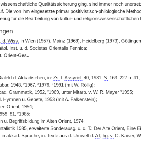
wissenschaftliche Qualitätssicherung ging, sind immer noch unersetz
auf. Die von ihm eingesetzte primär positivistisch-philologische Methode
genug für die Bearbeitung von kultur- und religionswissenschaftliche
ngen
. d. Wiss.
in Wien (1957), Mainz (1969), Heidelberg (1973), Göttingen 
äol.
Inst.
u. d. Societas Orientalis Fennica;
t.
Orient-
Ges.
.
ialekt d. Akkadischen, in:
Zs.
f.
Assyriol.
40, 1931,
S.
163–227 u. 41,
bar, 1948, ²1967, ³1976, ⁴1991 (mit W. Röllig);
kad. Grammatik, 1952, ²1969, unter
Mitarb.
v.
W. R. Mayer ³1995;
. Hymnen u. Gebete, 1953 (mit A. Falkenstein);
en Orient, 1954;
958–81, ²1985;
u. Begriffsbildung im Alten Orient, 1974;
entalistik 1985, erweiterte Sonderausg.
u. d. T.
: Der Alte Orient, Eine
Ei
 in akkad. Sprache, in: Texte aus d. Umwelt d.
AT
,
hg.
v.
O. Kaiser, We