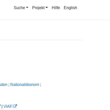
Suche
Projekt
Hilfe
English
sden
;
Nationalökonom
;
|
VIAF