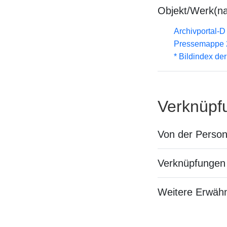
Objekt/Werk(n
Archivportal-
Pressemappe 2
* Bildindex de
Verknüpf
Von der Perso
Verknüpfungen 
Weitere Erwäh