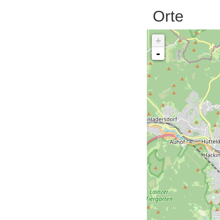
Orte
+
-