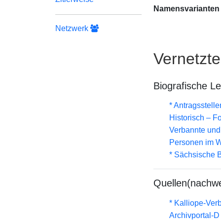
Namensvarianten
Netzwerk
Vernetzt
Biografische L
* Antragsstel
Historisch – F
Verbannte und 
Personen im W
* Sächsische B
Quellen(nachwe
* Kalliope-Ve
Archivportal-