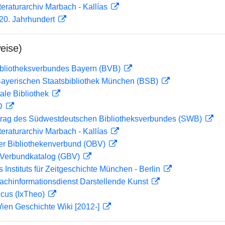
teraturarchiv Marbach - Kallías
0. Jahrhundert
eise)
ibliotheksverbundes Bayern (BVB)
 Bayerischen Staatsbibliothek München (BSB)
ale Bibliothek
 D
rag des Südwestdeutschen Bibliotheksverbundes (SWB)
teraturarchiv Marbach - Kallías
her Bibliothekenverbund (OBV)
Verbundkatalog (GBV)
s Instituts für Zeitgeschichte München - Berlin
achinformationsdienst Darstellende Kunst
icus (IxTheo)
ien Geschichte Wiki [2012-]