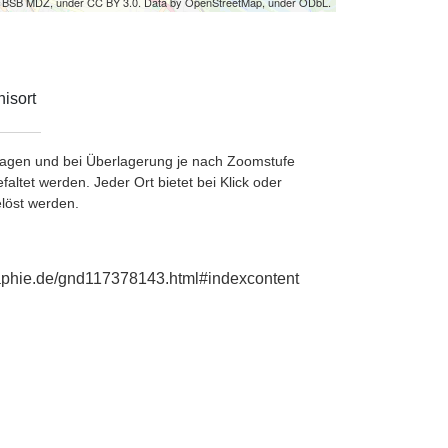
by BSB MDZ, under CC BY 3.0. Data by OpenStreetMap, under ODbL.
isort
etragen und bei Überlagerung je nach Zoomstufe
ltet werden. Jeder Ort bietet bei Klick oder
löst werden.
graphie.de/gnd117378143.html#indexcontent