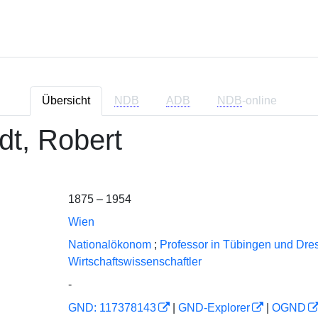
Übersicht
NDB
ADB
NDB
-online
dt, Robert
1875 – 1954
Wien
Nationalökonom
;
Professor in Tübingen und Dre
Wirtschaftswissenschaftler
-
GND: 117378143
|
GND-Explorer
|
OGND