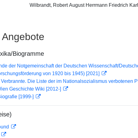
Wilbrandt, Robert August Herrmann Friedrich Kar
e Angebote
exika/Biogramme
lende der Notgemeinschaft der Deutschen Wissenschaft/Deuts
orschungsförderung von 1920 bis 1945) [2021]
Verbrannte. Die Liste der im Nationalsozialismus verbotenen P
ien Geschichte Wiki [2012-]
iografie [1999-]
ise)
rbund
D