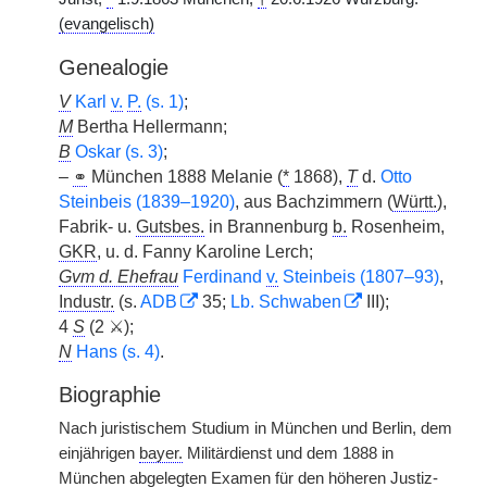
(evangelisch)
Genealogie
V
Karl
v.
P.
(s. 1)
;
M
Bertha Hellermann;
B
Oskar (s. 3)
;
–
⚭
München 1888 Melanie (
*
1868),
T
d.
Otto
Steinbeis (1839–1920)
, aus Bachzimmern (
Württ.
),
Fabrik- u.
Gutsbes.
in Brannenburg
b.
Rosenheim,
GKR
, u. d. Fanny Karoline Lerch;
Gvm d. Ehefrau
Ferdinand
v.
Steinbeis (1807–93)
,
Industr.
(s.
ADB
35;
Lb. Schwaben
III);
4
S
(2 ⚔);
N
Hans (s. 4)
.
Biographie
Nach juristischem Studium in München und Berlin, dem
einjährigen
bayer.
Militärdienst und dem 1888 in
München abgelegten Examen für den höheren Justiz-