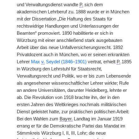
und Verwaltungsdienst wandte
P.
sich dem
akademischen Lehrberuf zu. 1888 wurde er in München
mit der Dissertation „Die Haftung des Staats für
rechtswidrige Handlungen und Unterlassungen der
Beamten“ promoviert. 1890 habilitierte er sich in
Würzburg mit einer anschließend stark ausgebauten
Arbeit über das neue Unfallversicherungsrecht. 1892
Privatdozent auch in München, wo er seinen erkrankten
Lehrer
Max
v.
Seydel (1846–1901)
vertrat, erhielt
P.
1895
in Würzburg den Lehrstuhl für Staatsrecht,
Verwaltungsrecht und Politik, wo er bis zum Lebensende
als angesehener wissenschaftlicher Lehrer wirkte; Rufe
an andere Universitäten, darunter Heidelberg, lehnte er
ab. Die Revolution von 1918 brachte ihn, der in den
ersten Jahren des Weltkrieges nochmals militärischen
Dienst geleistet hatte, zur praktischen politischen Arbeit:
Bei den Wahlen zum
Bayer.
Landtag im Januar 1919
errang er für die Demokratische Partei das Mandat im
Stimmkreis Würzburg I, II, III, Lohr; die neue