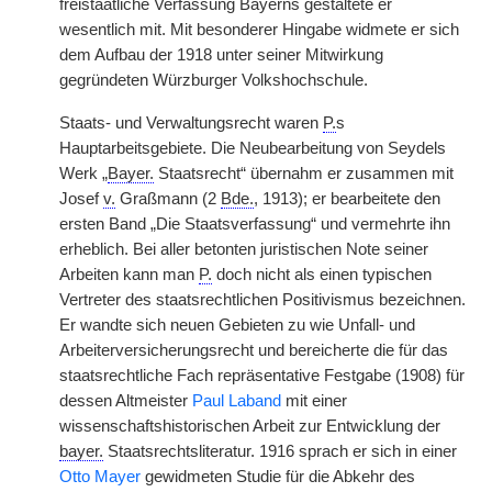
freistaatliche Verfassung Bayerns gestaltete er
wesentlich mit. Mit besonderer Hingabe widmete er sich
dem Aufbau der 1918 unter seiner Mitwirkung
gegründeten Würzburger Volkshochschule.
Staats- und Verwaltungsrecht waren
P.
s
Hauptarbeitsgebiete. Die Neubearbeitung von Seydels
Werk „
Bayer.
Staatsrecht“ übernahm er zusammen mit
Josef
v.
Graßmann (2
Bde.
, 1913); er bearbeitete den
ersten Band „Die Staatsverfassung“ und vermehrte ihn
erheblich. Bei aller betonten juristischen Note seiner
Arbeiten kann man
P.
doch nicht als einen typischen
Vertreter des staatsrechtlichen Positivismus bezeichnen.
Er wandte sich neuen Gebieten zu wie Unfall- und
Arbeiterversicherungsrecht und bereicherte die für das
staatsrechtliche Fach repräsentative Festgabe (1908) für
dessen Altmeister
Paul Laband
mit einer
wissenschaftshistorischen Arbeit zur Entwicklung der
bayer.
Staatsrechtsliteratur. 1916 sprach er sich in einer
Otto Mayer
gewidmeten Studie für die Abkehr des