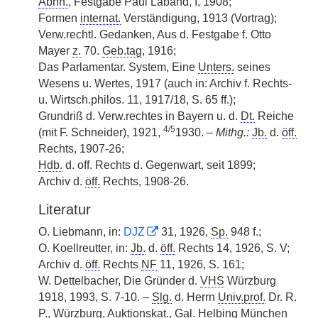
Abhh.
, Festgabe Paul Laband, I, 1908;
Formen
internat.
Verständigung, 1913 (Vortrag);
Verw.rechtl. Gedanken, Aus d. Festgabe f. Otto
Mayer
z.
70.
Geb.tag
, 1916;
Das Parlamentar. System, Eine
Unters.
seines
Wesens u. Wertes, 1917 (auch in: Archiv f. Rechts-
u. Wirtsch.philos. 11, 1917/18, S. 65 ff.);
Grundriß d. Verw.rechtes in Bayern u. d.
Dt.
Reiche
4/5
(mit F. Schneider), 1921,
1930. –
Mithg.:
Jb.
d.
öff.
Rechts, 1907-26;
Hdb.
d. off. Rechts d. Gegenwart, seit 1899;
Archiv d.
öff.
Rechts, 1908-26.
Literatur
O. Liebmann, in:
DJZ
31, 1926,
Sp.
948 f.;
O. Koellreutter, in:
Jb.
d.
öff.
Rechts 14, 1926, S. V;
Archiv d.
öff.
Rechts
NF
11, 1926, S. 161;
W. Dettelbacher, Die Gründer d.
VHS
Würzburg
1918, 1993, S. 7-10. –
Slg.
d. Herrn
Univ.prof.
Dr. R.
P.
, Würzburg, Auktionskat.,
Gal.
Helbing München