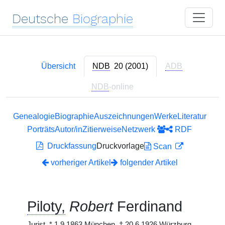
Deutsche
Biographie
Übersicht
NDB
20 (2001)
ADB
NDB
-online
Genealogie
Biographie
Auszeichnungen
Werke
Literatur
Porträts
Autor/in
Zitierweise
Netzwerk
RDF
Druckfassung
Druckvorlage
Scan
vorheriger Artikel
folgender Artikel
Piloty,
Robert
Ferdinand
Jurist,
*
1.9.1863 München,
†
20.6.1926 Würzburg.