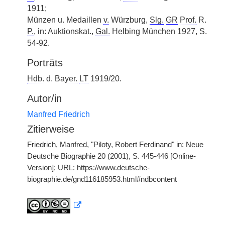
1911;
Münzen u. Medaillen
v.
Würzburg,
Slg.
GR
Prof.
R.
P.
, in: Auktionskat.,
Gal.
Helbing München 1927, S.
54-92.
Porträts
Hdb.
d.
Bayer.
LT
1919/20.
Autor/in
Manfred Friedrich
Zitierweise
Friedrich, Manfred, "Piloty, Robert Ferdinand" in: Neue
Deutsche Biographie 20 (2001), S. 445-446 [Online-
Version]; URL: https://www.deutsche-
biographie.de/gnd116185953.html#ndbcontent