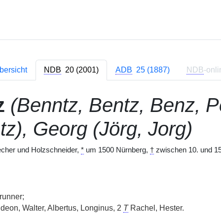
bersicht
NDB
20 (2001)
ADB
25 (1887)
NDB
-onli
z
(Benntz, Bentz, Benz, P
tz), Georg (Jörg, Jorg)
echer und Holzschneider,
*
um 1500 Nürnberg,
†
zwischen 10. und 15
runner;
deon, Walter, Albertus, Longinus, 2
T
Rachel, Hester.