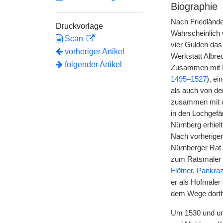
Biographie
Nach Friedlände
Druckvorlage
Wahrscheinlich
Scan
vier Gulden das
vorheriger Artikel
Werkstatt Albre
folgender Artikel
Zusammen mit B
1495–1527
), e
als auch von d
zusammen mit de
in den Lochgefä
Nürnberg erhiel
Nach vorheriger
Nürnberger Rat
zum Ratsmaler b
Flötner
,
Pankraz
er als Hofmaler
dem Wege dorthi
Um 1530 und um