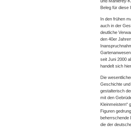
und Mahlerey-Kü
Beleg für diese 
In den frühen m
auch in der Gest
deutliche Verwa
den 40er Jahren
Inanspruchnahme 
Gartenanwesen d
seit Juni 2000 a
handelt sich hi
Die wesentliche
Geschichte und
gestalterisch de
mit den Gebrü
Kleinmeistern“ g
Figuren gedrung
beherrschende 
die der deutsch