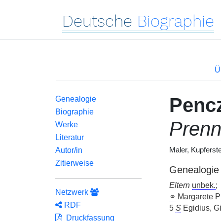
Deutsche
Biographie
Ü
Penc
Genealogie
Biographie
Prenn
Werke
Literatur
Autor/in
Maler, Kupferst
Zitierweise
Genealogie
Eltern
unbek.
;
Netzwerk
⚭
Margarete P
RDF
5
S
Egidius, Gi
Druckfassung