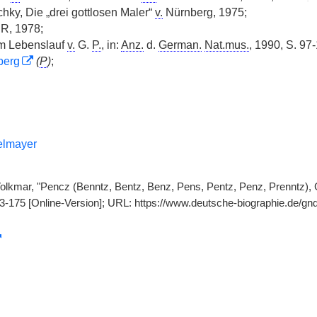
chky, Die „drei gottlosen Maler“
v.
Nürnberg, 1975;
 R, 1978;
m Lebenslauf
v.
G.
P.
, in:
Anz.
d.
German.
Nat.mus.
, 1990, S. 97
berg
(
P
)
;
elmayer
olkmar, "Pencz (Benntz, Bentz, Benz, Pens, Pentz, Penz, Prenntz), 
73-175 [Online-Version]; URL: https://www.deutsche-biographie.de/