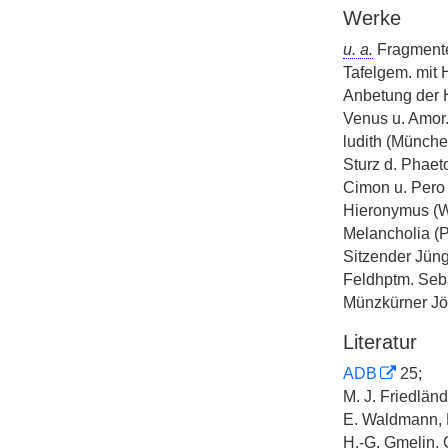
Werke
u. a.
Fragmente
Tafelgem. mit H
Anbetung der H
Venus u. Amor.
ludith (Münche
Sturz d. Phaet
Cimon u. Pero
Hieronymus (W
Melancholia (
Sitzender Jüngl
Feldhptm. Seb
Münzkürner Jö
Literatur
ADB
25;
M. J. Friedländ
E. Waldmann, D
H.-G. Gmelin, 