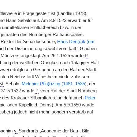
rweile in Frage gestellt ist (Landlau 1978).
d Hans Sebald auf. Am 8.8.1523 erwarb er für
 unmittelbaren Einflußbereich
bzw.
in der
ndgemälden des Nürnberger Rathaussaales.
Rektor der Sebaldusschule,
Hans Den(c)k (um
und der Distanzierung sowohl vom
kath.
Glauben
 Müntzers angeklagt. Am 26.1.1525 wurde
P.
ung der weltlichen Obrigkeit nach 15tägiger Haft
zwei erfolglosen Gesuchen an den Rat der Stadt
rnten Reichsstadt Windsheim niederzulassen.
St.
Sebald,
Melchior Pfin(t)zing (1481–1535
), der
 31.5.1532 wurde
P.
vom Rat der Stadt Nürnberg
 des Krakauer Silboraltares, an dem auch
Peter
giellonen-Kapelle d. Doms). Am 5.9.1550 wurde
gsberg jedoch nicht mehr, sondern verstarb auf
Joachim
v.
Sandrarts „Academie der Bau-, Bild-