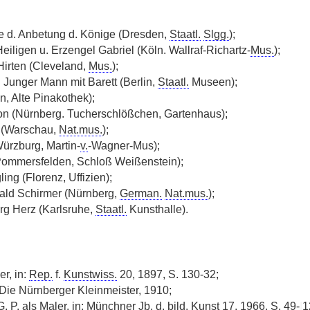
 d. Anbetung d. Könige (Dresden,
Staatl.
Slgg.
);
eiligen u. Erzengel Gabriel (Köln. Wallraf-Richartz-
Mus.
);
irten (Cleveland,
Mus.
);
 Junger Mann mit Barett (Berlin,
Staatl.
Museen);
n, Alte Pinakothek);
on (Nürnberg. Tucherschlößchen, Gartenhaus);
 (Warschau,
Nat.mus.
);
ürzburg, Martin-
v.
-Wagner-Mus);
Pommersfelden, Schloß Weißenstein);
ing (Florenz, Uffizien);
ald Schirmer (Nürnberg,
German.
Nat.mus.
);
rg Herz (Karlsruhe,
Staatl.
Kunsthalle).
er, in:
Rep.
f.
Kunstwiss.
20, 1897, S. 130-32;
ie Nürnberger Kleinmeister, 1910;
G.
P.
als Maler, in: Münchner
Jb.
d. bild. Kunst 17, 1966, S. 49-
|
1