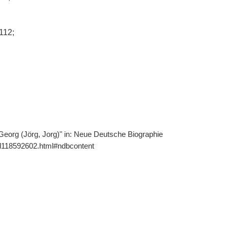
-112;
Georg (Jörg, Jorg)" in: Neue Deutsche Biographie
gnd118592602.html#ndbcontent