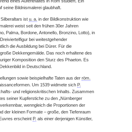
end eines Aufenthaltes in Rom studiert. Ein
uf seine Bildnismalerei glaubhaft.
ilberaltars ist
u. a.
in der Bildkonstruktion wie
smalerei weist seit den frühen 30er Jahren
o, Palma, Bordone, Antonello, Bronzino, Lotto), in
Dreiviertelfigur bei weitestgehender
lich die Ausbildung bei Dürer. Für die
große Dekkengemälde. Das noch erhaltene des
iguriger Komposition den Sturz des Phaeton. Es
 Dekkenbild in Deutschland.
llungen sowie beispielhafte Taten aus der
röm.
naissanceformen. Um 1539 widmete sich
P.
chafts- und religionskritischen Inhalts. Zusammen
es seiner Kupferstiche zu den „Nürnberger
nverkennbar, wenngleich die Proportionen der
nd der kleinen Formate – große, den Tiefenraum
Œuvres erscheint
P.
als einer derjenigen Künstler,