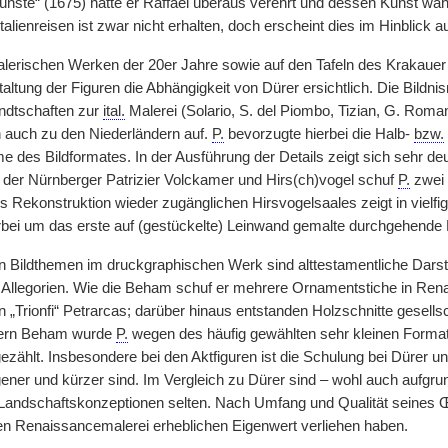
nste“ (1675) hatte er Raffael überaus verehrt und dessen Kunst währ
Italienreisen ist zwar nicht erhalten, doch erscheint dies im Hinblick a
alerischen Werken der 20er Jahre sowie auf den Tafeln des Krakauer S
altung der Figuren die Abhängigkeit von Dürer ersichtlich. Die Bildni
ndtschaften zur
ital.
Malerei (Solario, S. del Piombo, Tizian, G. Roman
 auch zu den Niederländern auf.
P.
bevorzugte hierbei die Halb-
bzw.
des Bildformates. In der Ausführung der Details zeigt sich sehr deut
er Nürnberger Patrizier Volckamer und Hirs(ch)vogel schuf
P.
zwei 
ls Rekonstruktion wieder zugänglichen Hirsvogelsaales zeigt in vielf
erbei um das erste auf (gestückelte) Leinwand gemalte durchgehende
n Bildthemen im druckgraphischen Werk sind alttestamentliche Darste
 Allegorien. Wie die Beham schuf er mehrere Ornamentstiche in Re
n „Trionfi“ Petrarcas; darüber hinaus entstanden Holzschnitte gesells
dern Beham wurde
P.
wegen des häufig gewählten sehr kleinen Format
ezählt. Insbesondere bei den Aktfiguren ist die Schulung bei Dürer u
ener und kürzer sind. Im Vergleich zu Dürer sind – wohl auch aufgru
Landschaftskonzeptionen selten. Nach Umfang und Qualität seines 
en Renaissancemalerei erheblichen Eigenwert verliehen haben.