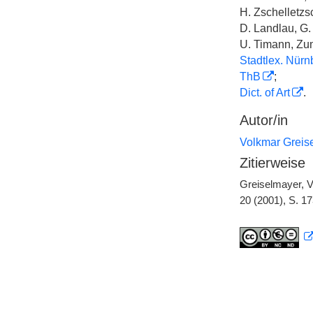
H. Zschelletzs
D. Landlau, G.
U. Timann, Zu
Stadtlex. Nürn
ThB
;
Dict. of Art
.
Autor/in
Volkmar Greis
Zitierweise
Greiselmayer, V
20 (2001), S. 1