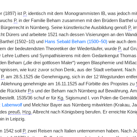
r (1897) ist
P.
identisch mit dem Monogrammisten IB, was jedoch mittle
 wuchs
P.
in der Familie Beham zusammen mit den Brüdern Barthel un
 Bürgerrecht in Nürnberg. Seine künstlerische Ausbildung genoß
P.
im
cht Dürers und arbeitete 1521 nach dessen Visierungen an den Wa
arthel (1502–10) und
Hans Sebald Beham (1500–50)
wie auch dem 
inem der bedeutendsten Theoretiker der Wiedertäufer, wurde
P.
auf Gr
er Lehre Luthers und Sympathisierens mit dem Gedankengut Thomas
n Beham („die drei gottlosen Maler“) wegen Blasphemie und Mißacht
ngnissen, wie kurz zuvor schon Denk, aus der Stadt verbannt. Nach 
t
P.
am 28.5.1525 die Genehmigung, sich in der 12 Wegstunden entfe
 Ablehnung genehmigte am 16.11.1525 auf Fürbitte des Propstes zu
 die Rückkehr
P.
s und der Beham nach Nürnberg auf Bewährung. Am
estellt. 1535/36 schuf er für
Kg.
Sigismund I. von Polen die Gemälde
 Labenwolf
und Melchior Bayer aus Nürnberg mitwirkten (Krakau, Ja
 des
preuß.
Hzg.
Albrecht nach Königsberg berufen. Er erreichte Köni
n in Leipzig.
 1542 soll
P.
zwei Reisen nach Italien unternommen haben. Nach 