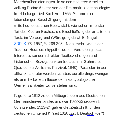
Märchenüberlieferungen. In seinen späteren Arbeiten
vollzog
P.
eine Abkehr von der Rekonstruktionsphilologie:
Im Nibelungenlied-Buch von 1955, Summe einer
lebenslangen Beschäftigung mit dem
mittelhochdeutschen Epos, steht, wie schon im ersten
Teil des Kudrun-Buches, die Erschließung der erhaltenen
Texte im Vordergrund (Würdigung durch B. Nagel, in:
ZDP
76, 1957, S. 268-305). Nicht mehr (wie in der
Tradition Heuslers) hypothetischen Vorstufen gilt das
Interesse, sondern direkten Textbeziehungen und
historischen Bezugspunkten (so auch in: Gahmuret,
Qu.stud. zu Wolframs Parzival, 1940). Parallelen in der
altfranz. Literatur werden sichtbar, die allerdings weniger
als unmittelbare Einflüsse denn als typologische
Gemeinsamkeiten zu verstehen sind.
P.
gehörte 1912 zu den Mitbegründern des Deutschen
Germanistenverbandes und war 1922-33 dessen 1.
Vorsitzender. 1913-24 gab er die „Zeitschrift für den
deutschen Unterricht“ (seit 1920 „
Zs.
f.
Deutschkde.
“)