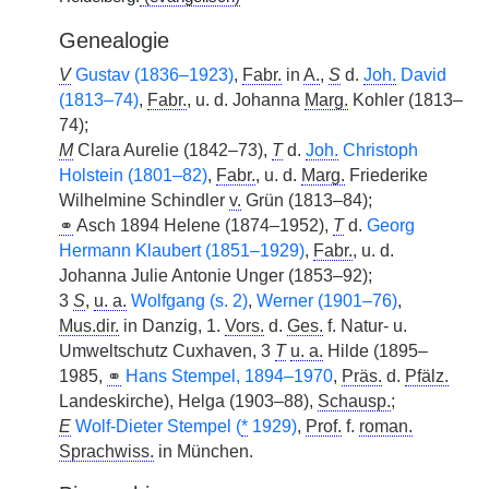
Genealogie
V
Gustav (1836–1923)
,
Fabr.
in
A.
,
S
d.
Joh.
David
(1813–74)
,
Fabr.
, u. d. Johanna
Marg.
Kohler (1813–
74);
M
Clara Aurelie (1842–73),
T
d.
Joh.
Christoph
Holstein (1801–82)
,
Fabr.
, u. d.
Marg.
Friederike
Wilhelmine Schindler
v.
Grün (1813–84);
⚭
Asch 1894 Helene (1874–1952),
T
d.
Georg
Hermann Klaubert (1851–1929)
,
Fabr.
, u. d.
Johanna Julie Antonie Unger (1853–92);
3
S
,
u. a.
Wolfgang (s. 2)
,
Werner (1901–76)
,
Mus.dir.
in Danzig, 1.
Vors.
d.
Ges.
f. Natur- u.
Umweltschutz Cuxhaven, 3
T
u. a.
Hilde (1895–
1985,
⚭
Hans Stempel, 1894–1970
,
Präs.
d.
Pfälz.
Landeskirche), Helga (1903–88),
Schausp.
;
E
Wolf-Dieter Stempel (
*
1929)
,
Prof.
f.
roman.
Sprachwiss.
in München.