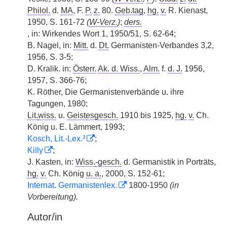
Philol.
d.
MA
, F.
P.
z.
80.
Geb.tag
,
hg.
v.
R. Kienast,
1950, S. 161-72
(
W-Verz.
)
;
ders.
, in: Wirkendes Wort 1, 1950/51, S. 62-64;
B. Nagel, in:
Mitt.
d.
Dt.
Germanisten-Verbandes 3,2,
1956, S. 3-5;
D. Kralik. in:
Österr.
Ak. d. Wiss.
,
Alm.
f.
d. J.
1956,
1957, S. 366-76;
K. Röther, Die Germanistenverbände u. ihre
Tagungen, 1980;
Lit.
wiss.
u.
Geistesgesch.
1910 bis 1925,
hg.
v.
Ch.
König u. E. Lämmert, 1993;
Kosch, Lit.-Lex.³
;
Killy
;
J. Kasten, in:
Wiss.
-gesch.
d. Germanistik in Porträts,
hg.
v.
Ch. König
u. a.
, 2000, S. 152-61;
Internat. Germanistenlex.
1800-1950
(in
Vorbereitung).
Autor/in