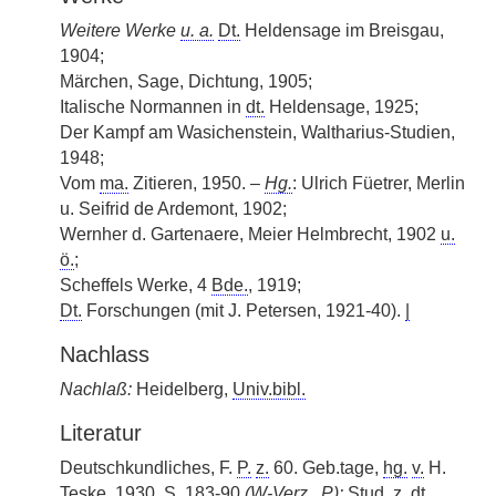
Weitere Werke
u. a.
Dt.
Heldensage im Breisgau,
1904;
Märchen, Sage, Dichtung, 1905;
Italische Normannen in
dt.
Heldensage, 1925;
Der Kampf am Wasichenstein, Waltharius-Studien,
1948;
Vom
ma.
Zitieren, 1950. –
Hg.
: Ulrich Füetrer, Merlin
u. Seifrid de Ardemont, 1902;
Wernher d. Gartenaere, Meier Helmbrecht, 1902
u.
ö.
;
Scheffels Werke, 4
Bde.
, 1919;
Dt.
Forschungen (mit J. Petersen, 1921-40).
|
Nachlass
Nachlaß:
Heidelberg,
Univ.bibl.
Literatur
Deutschkundliches, F.
P.
z.
60. Geb.tage,
hg.
v.
H.
Teske, 1930, S. 183-90
(
W-Verz.
,
P
):
Stud.
z.
dt.