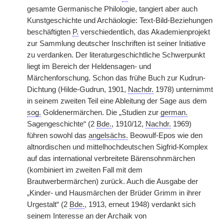
gesamte Germanische Philologie, tangiert aber auch
Kunstgeschichte und Archäologie: Text-Bild-Beziehungen
beschäftigten
P.
verschiedentlich, das Akademienprojekt
zur Sammlung deutscher Inschriften ist seiner Initiative
zu verdanken. Der literaturgeschichtliche Schwerpunkt
liegt im Bereich der Heldensagen- und
Märchenforschung. Schon das frühe Buch zur Kudrun-
Dichtung (Hilde-Gudrun, 1901,
Nachdr.
1978) unternimmt
in seinem zweiten Teil eine Ableitung der Sage aus dem
sog.
Goldenermärchen. Die „Studien zur
german.
Sagengeschichte“ (2
Bde.
, 1910/12,
Nachdr.
1969)
führen sowohl das
angelsächs.
Beowulf-Epos wie den
altnordischen und mittelhochdeutschen Sigfrid-Komplex
auf das international verbreitete Bärensohnmärchen
(kombiniert im zweiten Fall mit dem
Brautwerbermärchen) zurück. Auch die Ausgabe der
„Kinder- und Hausmärchen der Brüder Grimm in ihrer
Urgestalt“ (2
Bde.
, 1913, erneut 1948) verdankt sich
seinem Interesse an der Archaik von