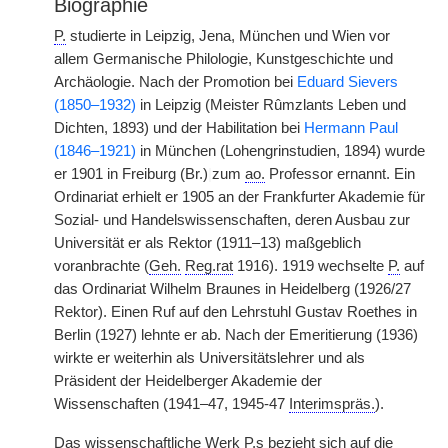
Biographie
P.
studierte in Leipzig, Jena, München und Wien vor
allem Germanische Philologie, Kunstgeschichte und
Archäologie. Nach der Promotion bei
Eduard Sievers
(1850–1932)
in Leipzig (Meister Rûmzlants Leben und
Dichten, 1893) und der Habilitation bei
Hermann Paul
(1846–1921)
in München (Lohengrinstudien, 1894) wurde
er 1901 in Freiburg (Br.)
|
zum
ao.
Professor ernannt. Ein
Ordinariat erhielt er 1905 an der Frankfurter Akademie für
Sozial- und Handelswissenschaften, deren Ausbau zur
Universität er als Rektor (1911–13) maßgeblich
voranbrachte (
Geh.
Reg.rat
1916). 1919 wechselte
P.
auf
das Ordinariat Wilhelm Braunes in Heidelberg (1926/27
Rektor). Einen Ruf auf den Lehrstuhl Gustav Roethes in
Berlin (1927) lehnte er ab. Nach der Emeritierung (1936)
wirkte er weiterhin als Universitätslehrer und als
Präsident der Heidelberger Akademie der
Wissenschaften (1941–47, 1945-47
Interimspräs.
).
Das wissenschaftliche Werk
P.
s bezieht sich auf die