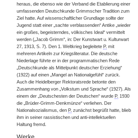
heraus, die ebenso wie der Verband die Etablierung einer
umfassenden Deutschkunde Grimmscher Tradition zum
Ziel hatte. Auf wissenschaftlicher Grundlage sollte der
Jugend statt einer „sachte verblassenden“ Antike „wieder
ein großes, begeisterndes, völkisches Ideal“ vermittelt
werden („Jacob Grimm“, in: Der Kunstwart u. Kulturwart
27, 1913, S. 7). Den 1. Weltkrieg begleitete
P.
mit
mehreren Artikeln zur Kriegsliteratur. Die deutsche
Niederlage führte er in der programmatischen Rede
„Deutschkunde als Mittelpunkt deutscher Erziehung“
(1922) auf einen „Mangel an Nationalgefühl“ zurück.
Auch die Heidelberger Rektoratsrede betonte den
Zusammenhang von „Volkstum und Sprache“ (1927). Als
einem der „Deutschesten der Deutschen“ wurde
P.
1930
die „Brüder-Grimm-Denkmünze“ verliehen. Der
Nationalsozialismus, den
P.
zunächst begrüßt hatte, blieb
ihm in seiner rassistischen und anti-intellektuellen
Haltung fremd.
Werke