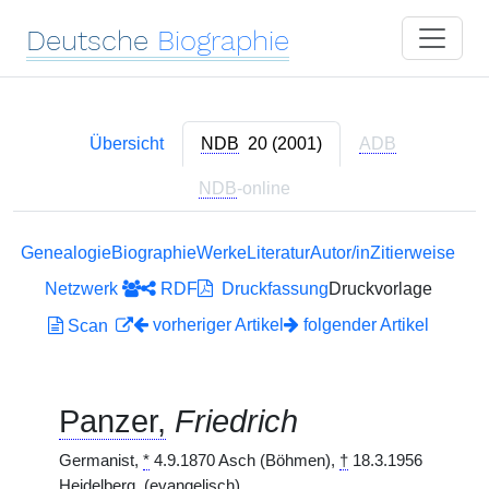
Deutsche
Biographie
Übersicht
NDB
20 (2001)
ADB
NDB
-online
Genealogie
Biographie
Werke
Literatur
Autor/in
Zitierweise
Netzwerk
RDF
Druckfassung
Druckvorlage
vorheriger Artikel
folgender Artikel
Scan
Panzer,
Friedrich
Germanist,
*
4.9.1870 Asch (Böhmen),
†
18.3.1956
Heidelberg.
(evangelisch)