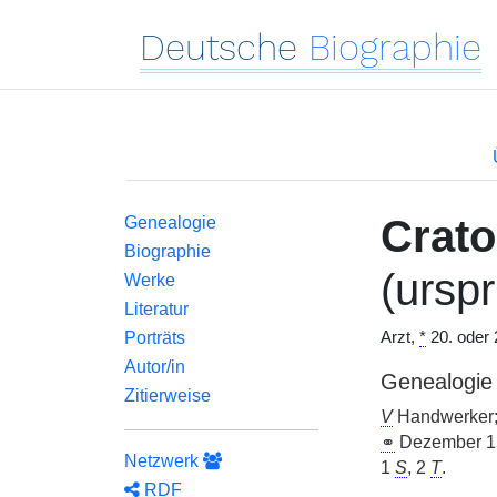
Deutsche
Biographie
Crato
Genealogie
Biographie
(urspr
Werke
Literatur
Porträts
Arzt,
*
20. oder 
Autor/in
Genealogie
Zitierweise
V
Handwerker
⚭
Dezember 
Netzwerk
1
S
, 2
T
.
RDF