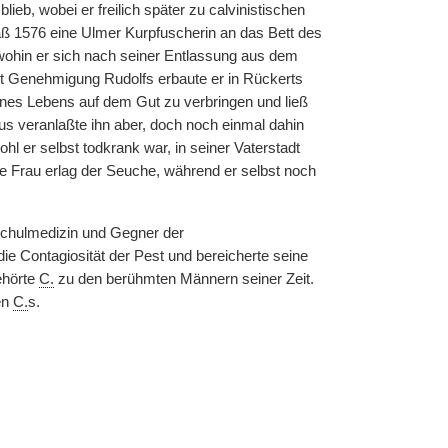
eb, wobei er freilich später zu calvinistischen
 daß 1576 eine Ulmer Kurpfuscherin an das Bett des
wohin er sich nach seiner Entlassung aus dem
it Genehmigung Rudolfs erbaute er in Rückerts
eines Lebens auf dem Gut zu verbringen und ließ
us veranlaßte ihn aber, doch noch einmal dahin
hl er selbst todkrank war, in seiner Vaterstadt
e Frau erlag der Seuche, während er selbst noch
Schulmedizin und Gegner der
ie Contagiosität der Pest und bereicherte seine
ehörte
C.
zu den berühmten Männern seiner Zeit.
en
C.
s.