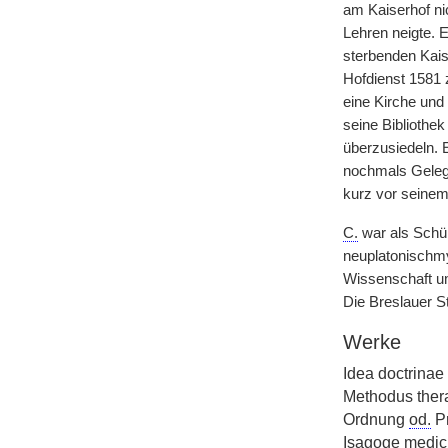
am Kaiserhof ni
Lehren neigte. E
sterbenden Kais
Hofdienst 1581 
eine Kirche und 
seine Bibliothe
überzusiedeln. E
nochmals Gelege
kurz vor seinem
C.
war als Schü
neuplatonischmys
Wissenschaft u
Die Breslauer S
Werke
Idea doctrinae
Methodus thera
Ordnung
od.
Pr
Isagoge medic