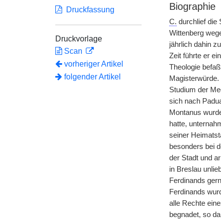
Biographie
Druckfassung
C.
durchlief die
Wittenberg wege
Druckvorlage
jährlich dahin 
Scan
Zeit führte er e
vorheriger Artikel
Theologie befaß
folgender Artikel
Magisterwürde. 
Studium der Med
sich nach Padua
Montanus wurde,
hatte, unternahm
seiner Heimatsta
besonders bei d
der Stadt und a
in Breslau unlie
Ferdinands gern 
Ferdinands wurde
alle Rechte ein
begnadet, so daß