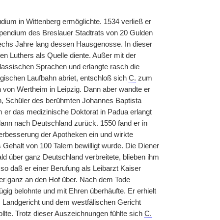
dium in Wittenberg ermöglichte. 1534 verließ er
ipendium des Breslauer Stadtrats von 20 Gulden
echs Jahre lang dessen Hausgenosse. In dieser
en Luthers als Quelle diente. Außer mit der
lassischen Sprachen und erlangte rasch die
ogischen Laufbahn abriet, entschloß sich
C.
zum
n von Wertheim in Leipzig. Dann aber wandte er
n, Schüler des berühmten Johannes Baptista
 er das medizinische Doktorat in Padua erlangt
e dann nach Deutschland zurück. 1550 fand er in
 Verbesserung der Apotheken ein und wirkte
 Gehalt von 100 Talern bewilligt wurde. Die Diener
ld über ganz Deutschland verbreitete, blieben ihm
 so daß er einer Berufung als Leibarzt Kaiser
er
|
ganz an den Hof über. Nach dem Tode
gig belohnte und mit Ehren überhäufte. Er erhielt
 Landgericht und dem westfälischen Gericht
ollte. Trotz dieser Auszeichnungen fühlte sich
C.