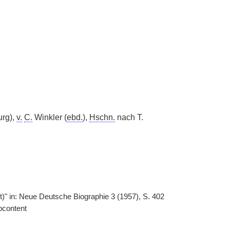
urg),
v.
C.
Winkler (
ebd.
),
Hschn.
nach T.
t)" in: Neue Deutsche Biographie 3 (1957), S. 402
bcontent