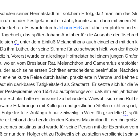
 Schulen seiner Heimatstadt mit solchem Erfolg, daß man ihm das Stu
n drohender Pestgefahr auf ein Jahr, konnte aber dann mit einem St
zurückkehren. Er wurde durch
Johann Heß
an Luther empfohlen und s
in Tagebuch, das später Johann Aurifaber für die Ausgabe der Tischred
te sich
C.
unter dem Einfluß Melanchthons auch eingehend mit den k
Da ihm Luther, der seine Stimme für zu schwach hielt, von der theol
izin. Vorerst wurde er allerdings Hofmeister bei einem jungen Grafe
, wo er, vom Breslauer Rat, Melanchthon und Camerarius empfohle
 der auch seine ersten Schriften entscheidend beeinflußte. Nachdem
 er eine kurze Reise durch Italien, praktizierte in Verona und kehrt
dt ein dankbares Tätigkeitsfeld als Stadtarzt. Er setzte sich für die
er Pestepidemie von 1554 so aufopferungsvoll, daß ihm ein jährliches
rme Schüler hatte er umsonst zu behandeln. Wiewohl sich sein Ruf ba
bsame Erfahrungen mit Kollegen und geistlichen Stellen nicht erspart,
Folge leistete. Anfänglich nur zeitweilig in Wien tätig, siedelte
C.
spät
 er Leibarzt des herzleidenden Kaisers Maximilian II., der ihn großzü
es comes palatinus und wurde für seine Person mit der Exemtion vom
 er nur dem Hofgericht zu Rottweil sich zu stellen verpflichtet sein s