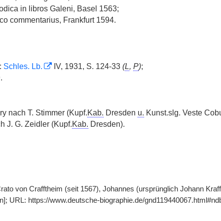
dica in libros Galeni, Basel 1563;
co commentarius, Frankfurt 1594.
n:
Schles. Lb.
IV, 1931, S. 124-33
(
L
,
P
)
;
.
ry nach T. Stimmer (Kupf.
Kab.
Dresden
u.
Kunst.slg. Veste Cob
 J. G. Zeidler (Kupf.
Kab.
Dresden).
rato von Crafftheim (seit 1567), Johannes (ursprünglich Johann Kraff
ion]; URL: https://www.deutsche-biographie.de/gnd119440067.html#nd