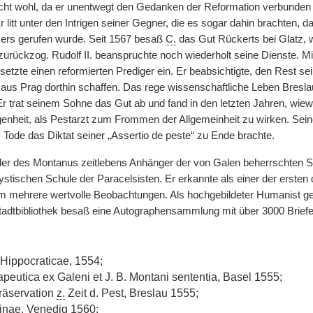
cht wohl, da er unentwegt den Gedanken der Reformation verbunden bli
r litt unter den Intrigen seiner Gegner, die es sogar dahin brachten,
ers gerufen wurde. Seit 1567 besaß
C.
das Gut Rückerts bei Glatz, 
zurückzog. Rudolf II. beanspruchte noch wiederholt seine Dienste. M
setzte einen reformierten Prediger ein. Er beabsichtigte, den Rest s
k aus Prag dorthin schaffen. Das rege wissenschaftliche Leben Bresla
r trat seinem Sohne das Gut ab und fand in den letzten Jahren, wiewo
nheit, als Pestarzt zum Frommen der Allgemeinheit zu wirken. Sein
 Tode das Diktat seiner „Assertio de peste“ zu Ende brachte.
ler des Montanus zeitlebens Anhänger der von Galen beherrschten 
tischen Schule der Paracelsisten. Er erkannte als einer der ersten d
m mehrere wertvolle Beobachtungen. Als hochgebildeter Humanist g
tadtbibliothek besaß eine Autographensammlung mit über 3000 Brief
 Hippocraticae, 1554;
peutica ex Galeni et J. B. Montani sententia, Basel 1555;
äservation
z.
Zeit d. Pest, Breslau 1555;
inae, Venedig 1560;