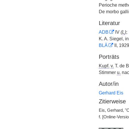
Perioche metho
De morbo galli
Literatur
ADB
IV
(
L
)
;
K. A. Siegel, i
BLÄ
II, 1929
Porträts
Kupf.
v.
T. de B
Stimmer
u.
nach
Autor/in
Gerhard Eis
Zitierweise
Eis, Gerhard, "C
f. [Online-Vers