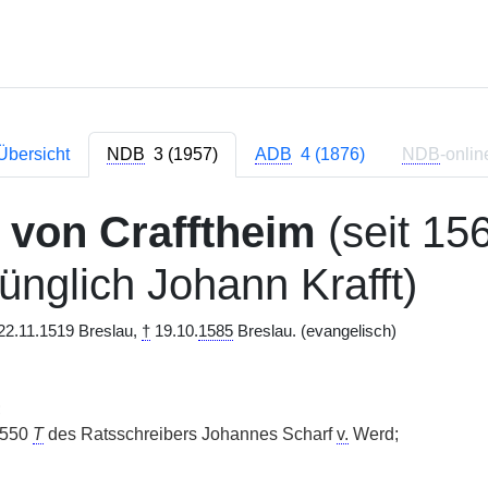
Übersicht
NDB
3 (1957)
ADB
4 (1876)
NDB
-onlin
 von Crafftheim
(seit 15
ünglich Johann Krafft)
22.11.1519 Breslau,
†
19.10.
1585
Breslau. (evangelisch)
;
1550
T
des Ratsschreibers Johannes Scharf
v.
Werd;