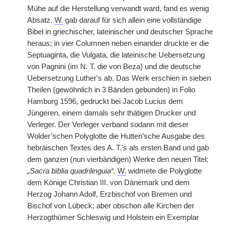
Mühe auf die Herstellung verwandt ward, fand es wenig
Absatz.
W.
gab darauf für sich allein eine vollständige
Bibel in
|
griechischer, lateinischer und deutscher Sprache
heraus; in vier Columnen neben einander druckte er die
Septuaginta, die Vulgata, die lateinische Uebersetzung
von Pagnini (im N. T. die von Beza) und die deutsche
Uebersetzung Luther's ab. Das Werk erschien in sieben
Theilen (gewöhnlich in 3 Bänden gebunden) in Folio
Hamburg 1596, gedruckt bei Jacob Lucius dem
Jüngeren, einem damals sehr thätigen Drucker und
Verleger. Der Verleger verband sodann mit dieser
Wolder’schen Polyglotte die Hutten’sche Ausgabe des
hebräischen Textes des A. T.'s als ersten Band und gab
dem ganzen (nun vierbändigen) Werke den neuen Titel:
„Sacra biblia quadrilinguia“.
W.
widmete die Polyglotte
dem Könige Christian III. von Dänemark und dem
Herzog Johann Adolf, Erzbischof von Bremen und
Bischof von Lübeck; aber obschon alle Kirchen der
Herzogthümer Schleswig und Holstein ein Exemplar