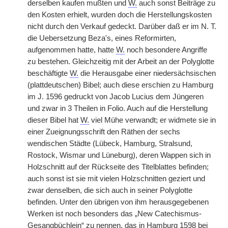
derselben kaufen mußten und
W.
auch sonst Beiträge zu
den Kosten erhielt, wurden doch die Herstellungskosten
nicht durch den Verkauf gedeckt. Darüber daß er im N. T.
die Uebersetzung Beza's, eines Reformirten,
aufgenommen hatte, hatte
W.
noch besondere Angriffe
zu bestehen. Gleichzeitig mit der Arbeit an der Polyglotte
beschäftigte
W.
die Herausgabe einer niedersächsischen
(plattdeutschen) Bibel; auch diese erschien zu Hamburg
im J. 1596 gedruckt von Jacob Lucius dem Jüngeren
und zwar in 3 Theilen in Folio. Auch auf die Herstellung
dieser Bibel hat
W.
viel Mühe verwandt; er widmete sie in
einer Zueignungsschrift den Räthen der sechs
wendischen Städte (Lübeck, Hamburg, Stralsund,
Rostock, Wismar und Lüneburg), deren Wappen sich in
Holzschnitt auf der Rückseite des Titelblattes befinden;
auch sonst ist sie mit vielen Holzschnitten geziert und
zwar denselben, die sich auch in seiner Polyglotte
befinden. Unter den übrigen von ihm herausgegebenen
Werken ist noch besonders das „New Catechismus-
Gesangbüchlein“ zu nennen, das in Hamburg 1598 bei