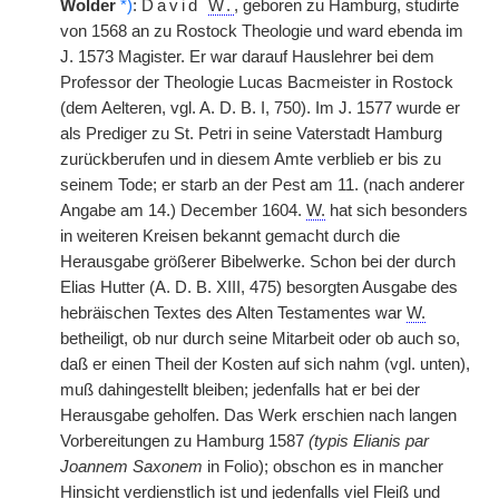
Wolder
*)
:
David
W.
, geboren zu Hamburg, studirte
von 1568 an zu Rostock Theologie und ward ebenda im
J. 1573 Magister. Er war darauf Hauslehrer bei dem
Professor der Theologie Lucas Bacmeister in Rostock
(dem Aelteren, vgl. A. D. B. I, 750). Im J. 1577 wurde er
als Prediger zu St. Petri in seine Vaterstadt Hamburg
zurückberufen und in diesem Amte verblieb er bis zu
seinem Tode; er starb an der Pest am 11. (nach anderer
Angabe am 14.) December 1604.
W.
hat sich besonders
in weiteren Kreisen bekannt gemacht durch die
Herausgabe größerer Bibelwerke. Schon bei der durch
Elias Hutter (A. D. B. XIII, 475) besorgten Ausgabe des
hebräischen Textes des Alten Testamentes war
W.
betheiligt, ob nur durch seine Mitarbeit oder ob auch so,
daß er einen Theil der Kosten auf sich nahm (vgl. unten),
muß dahingestellt bleiben; jedenfalls hat er bei der
Herausgabe geholfen. Das Werk erschien nach langen
Vorbereitungen zu Hamburg 1587
(typis Elianis par
Joannem Saxonem
in Folio); obschon es in mancher
Hinsicht verdienstlich ist und jedenfalls viel Fleiß und