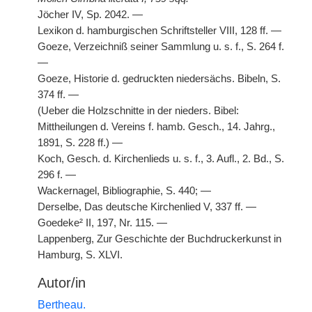
Jöcher IV, Sp. 2042. —
Lexikon d. hamburgischen Schriftsteller VIII, 128 ff. —
Goeze, Verzeichniß
|
seiner Sammlung u. s. f., S. 264 f.
—
Goeze, Historie d. gedruckten niedersächs. Bibeln, S.
374 ff. —
(Ueber die Holzschnitte in der nieders. Bibel:
Mittheilungen d. Vereins f. hamb. Gesch., 14. Jahrg.,
1891, S. 228 ff.) —
Koch, Gesch. d. Kirchenlieds u. s. f., 3. Aufl., 2. Bd., S.
296 f. —
Wackernagel, Bibliographie, S. 440; —
Derselbe, Das deutsche Kirchenlied V, 337 ff. —
Goedeke² II, 197, Nr. 115. —
Lappenberg, Zur Geschichte der Buchdruckerkunst in
Hamburg, S. XLVI.
Autor/in
Bertheau.