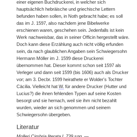
einer eigenen Buchdruckerei, in welcher sich
hauptsächlich hebräische und griechische Lettern
befunden haben sollen, in Noth gebracht habe; es soll
das im J. 1597, also nachdem jene Bibelwerke
erschienen waren, geschehen sein. Jedenfalls ist kein
Werk nachweisbar, das in seiner Officin hergestellt wäre.
Doch kann diese Erzählung auch nicht völlig erfunden
sein, da nach glaublichen Angaben sein Schwiegersohn
Hermann Möller im J. 1599 diese Druckerei
übernommen hat. Dieser kommt schon seit 1597 als
Verleger und dann seit 1599 (bis 1606) auch als Drucker
vor; am 3. Decbr. 1599 heirathete er Wolder's Tochter
Cäcilia. Vielleicht hat
W.
für andere Drucker (Hutter und
Lucius?) die ihnen fehlenden Typen auf seine Kosten
besorgt und sie hernach, weil sie ihm nicht bezahlt
wurden, wieder an sich genommen und seinem
Schwiegersohn übergeben.
Literatur
Molleri Cimbria literata I, 739 sqq.
—