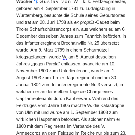
Wocher
*)
:
Gustav von
W.
, k. k. Feldzeugmeister,
geboren am 4. September 1781 zu Ludwigsburg in
Württemberg, besuchte die Schule seines Geburtsortes
und trat am 28. Juni 1798 als
ex propriis
-Cadett beim
Tiroler Scharfschützencorps ein, aus welchem er, am 6.
December desselben Jahres zum Fähnrich befördert, in
das Infanterieregiment Brechainville Nr. 25 übersetzt
wurde. Am 9. März 1799 in einem Scharmützel
kriegsgefangen, wurde
W.
am 5. August desselben
Jahres „gegen Parola“ entlassen, avancirte am 10.
November 1800 zum Unterlieutenant, wurde am 1.
August 1803 zum Tiroler-Jägerregiment und am 30.
Januar 1804 zum Infanterieregimente Nr. 3 versetzt, in
welchem er an demselben Tage die Charge eines
Capitänlieutenants durch Kauf erwarb. Während des
Feldzuges vom Jahre 1805 machte
W.
die Katastrophe
von Ulm mit und wurde am 1. September 1808 zum
wirklichen Hauptmann befördert. Als solcher nahm er
1809 mit dem Regiments im Verbande des V.
Armeecorps an dem Feldzug im Reiche nur bis zum 23.