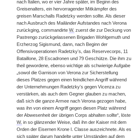
nach Italien, wo er vier Jahre später, im Beginn des
Greisenalters, ein hervorragender Mitkämpfer des
greisen Marschalls Radetzky werden sollte. Als dieser
nach Ausbruch des Mailänder Aufstandes nach Verona
zurückging, commandirte
W.
zuerst die zur Deckung von
Pastrengo zurückgelassenen Brigaden Wohlgemuth und
Erzherzog Sigismund, dann, nach Beginn der
Offensivoperationen Radetzky's, das Reservecorps, 11
Bataillone, 28 Escadronen und 79 Geschütze. Die ihm zu
theil gewordene, ebenso wichtige als schwierige Aufgabe
„sowol die Garnison von Verona zur Sicherstellung
dieses Platzes gegen einen feindlichen Angriff während
der Unternehmungen Radetzky's gegen Vicenza zu
verstärken, als auch dem Gegner glauben zu machen,
daß sich die ganze Armee nach Verona gezogen habe,
was ihn von einem Angriff gegen diesen Platz während
der Abwesenheit der übrigen Corps abhalten sollte“, löste
W.
in so glänzender Weise, daß ihn der Kaiser mit dem
Orden der Eisernen Krone I. Classe auszeichnete. Als es
sich später darum handelte unter Umständen auf dem