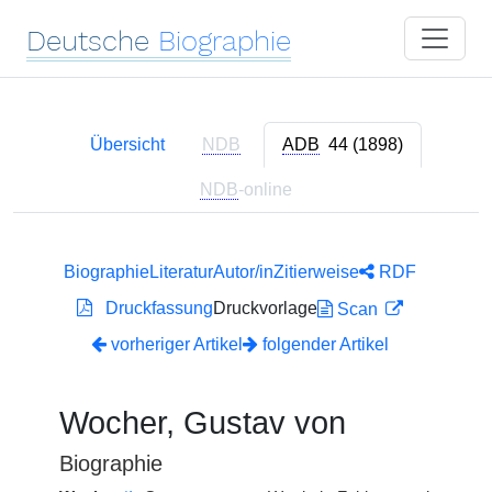
Deutsche
Biographie
Übersicht
NDB
ADB
44 (1898)
NDB
-online
Biographie
Literatur
Autor/in
Zitierweise
RDF
Druckfassung
Druckvorlage
Scan
vorheriger Artikel
folgender Artikel
Wocher, Gustav von
Biographie