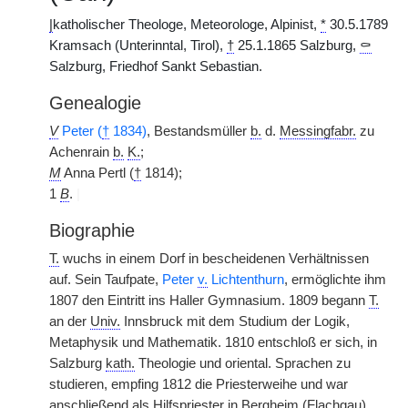
|
katholischer Theologe, Meteorologe, Alpinist,
*
30.5.1789
Kramsach (Unterinntal, Tirol),
†
25.1.1865 Salzburg,
⚰
Salzburg, Friedhof Sankt Sebastian.
Genealogie
V
Peter (
†
1834)
, Bestandsmüller
b.
d.
Messingfabr.
zu
Achenrain
b.
K.
;
M
Anna Pertl (
†
1814);
1
B
.
|
Biographie
T.
wuchs in einem Dorf in bescheidenen Verhältnissen
auf. Sein Taufpate,
Peter
v.
Lichtenthurn
, ermöglichte ihm
1807 den Eintritt ins Haller Gymnasium. 1809 begann
T.
an der
Univ.
Innsbruck mit dem Studium der Logik,
Metaphysik und Mathematik. 1810 entschloß er sich, in
Salzburg
kath.
Theologie und oriental. Sprachen zu
studieren, empfing 1812 die Priesterweihe und war
anschließend als Hilfspriester in Bergheim (Flachgau)