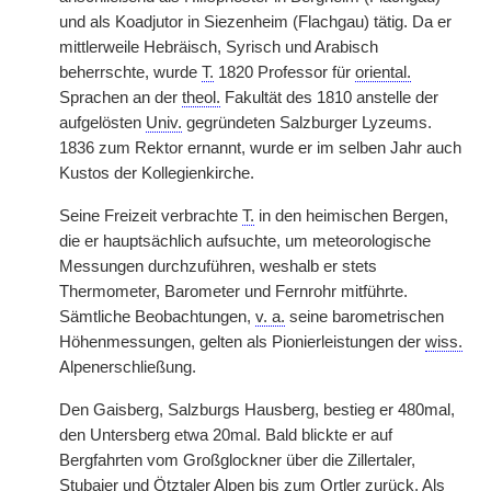
und als Koadjutor in Siezenheim (Flachgau) tätig. Da er
mittlerweile Hebräisch, Syrisch und Arabisch
beherrschte, wurde
T.
1820 Professor für
oriental.
Sprachen an der
theol.
Fakultät des 1810 anstelle der
aufgelösten
Univ.
gegründeten Salzburger Lyzeums.
1836 zum Rektor ernannt, wurde er im selben Jahr auch
Kustos der Kollegienkirche.
Seine Freizeit verbrachte
T.
in den heimischen Bergen,
die er hauptsächlich aufsuchte, um meteorologische
Messungen durchzuführen, weshalb er stets
Thermometer, Barometer und Fernrohr mitführte.
Sämtliche Beobachtungen,
v. a.
seine barometrischen
Höhenmessungen, gelten als Pionierleistungen der
wiss.
Alpenerschließung.
Den Gaisberg, Salzburgs Hausberg, bestieg er 480mal,
den Untersberg etwa 20mal. Bald blickte er auf
Bergfahrten vom Großglockner über die Zillertaler,
Stubaier und Ötztaler Alpen bis zum Ortler zurück. Als