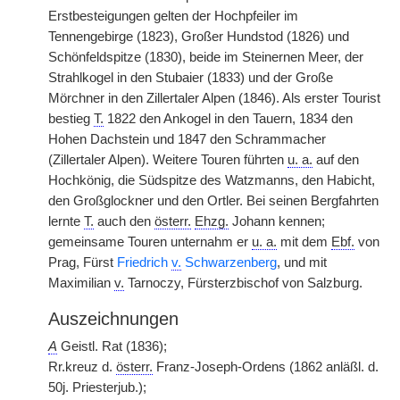
Erstbesteigungen gelten der Hochpfeiler im
Tennengebirge (1823), Großer Hundstod (1826) und
Schönfeldspitze (1830), beide im Steinernen Meer, der
Strahlkogel in den Stubaier (1833) und der Große
Mörchner in den Zillertaler Alpen (1846). Als erster Tourist
bestieg
T.
1822 den Ankogel in den Tauern, 1834 den
Hohen Dachstein und 1847 den Schrammacher
(Zillertaler Alpen). Weitere Touren führten
u. a.
auf den
Hochkönig, die Südspitze des Watzmanns, den Habicht,
den Großglockner und den Ortler. Bei seinen Bergfahrten
lernte
T.
auch den
österr.
Ehzg.
Johann kennen;
gemeinsame Touren unternahm er
u. a.
mit dem
Ebf.
von
Prag, Fürst
Friedrich
v.
Schwarzenberg
, und mit
Maximilian
v.
Tarnoczy, Fürsterzbischof von Salzburg.
Auszeichnungen
A
Geistl. Rat (1836);
Rr.kreuz d.
österr.
Franz-Joseph-Ordens (1862 anläßl. d.
50j. Priesterjub.);