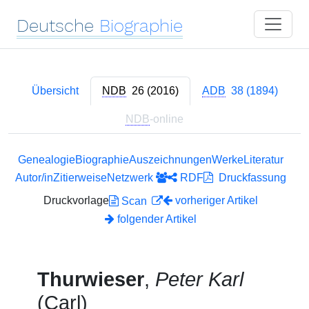
Deutsche
Biographie
Übersicht
NDB
26 (2016)
ADB
38 (1894)
NDB
-online
Genealogie
Biographie
Auszeichnungen
Werke
Literatur
Autor/in
Zitierweise
Netzwerk
RDF
Druckfassung
Druckvorlage
vorheriger Artikel
Scan
folgender Artikel
Thurwieser
,
Peter Karl
(Carl)