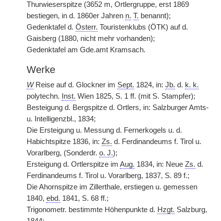
Thurwieserspitze (3652 m, Ortlergruppe, erst 1869
bestiegen, in d. 1860er Jahren
n.
T.
benannt);
Gedenktafel d.
Österr.
Touristenklubs (ÖTK) auf d.
Gaisberg (1880, nicht mehr vorhanden);
Gedenktafel am Gde.amt Kramsach.
Werke
W
Reise auf d. Glockner im
Sept.
1824, in:
Jb.
d.
k. k.
polytechn.
Inst.
Wien 1825, S. 1 ff. (mit S. Stampfer);
Besteigung d. Bergspitze d. Ortlers, in: Salzburger Amts-
u. Intelligenzbl., 1834;
Die Ersteigung u. Messung d. Fernerkogels u. d.
Habichtspitze 1836, in:
Zs.
d. Ferdinandeums f. Tirol u.
Vorarlberg, (Sonderdr.
o. J.
);
Ersteigung d. Ortlerspitze im
Aug.
1834, in: Neue
Zs.
d.
Ferdinandeums f. Tirol u. Vorarlberg, 1837, S. 89 f.;
Die Ahornspitze im Zillerthale, erstiegen u. gemessen
1840,
ebd.
1841, S. 68 ff.;
Trigonometr. bestimmte Höhenpunkte d.
Hzgt.
Salzburg,