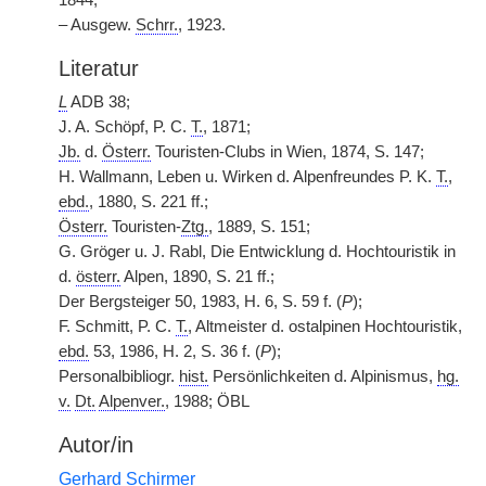
1844;
– Ausgew.
Schrr.
, 1923.
Literatur
L
ADB 38;
J. A. Schöpf, P. C.
T.
, 1871;
Jb.
d.
Österr.
Touristen-Clubs in Wien, 1874, S. 147;
H. Wallmann, Leben u. Wirken d. Alpenfreundes P. K.
T.
,
ebd.
, 1880, S. 221 ff.;
Österr.
Touristen-
Ztg.
, 1889, S. 151;
G. Gröger u. J. Rabl, Die Entwicklung d. Hochtouristik in
d.
österr.
Alpen, 1890, S. 21 ff.;
Der Bergsteiger 50, 1983, H. 6, S. 59 f. (
P
);
F. Schmitt, P. C.
T.
, Altmeister d. ostalpinen Hochtouristik,
ebd.
53, 1986, H. 2, S. 36 f. (
P
);
Personalbibliogr.
hist.
Persönlichkeiten d. Alpinismus,
hg.
v.
Dt.
Alpenver.
, 1988; ÖBL
Autor/in
Gerhard Schirmer