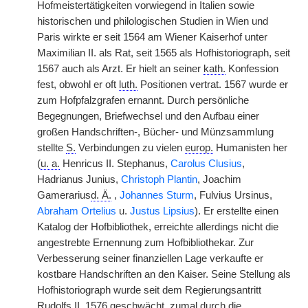
Hofmeistertätigkeiten vorwiegend in Italien sowie
historischen und philologischen Studien in Wien und
Paris wirkte er seit 1564 am Wiener Kaiserhof unter
Maximilian II. als Rat, seit 1565 als Hofhistoriograph, seit
1567 auch als Arzt. Er hielt an seiner
kath.
Konfession
fest, obwohl er oft
luth.
Positionen vertrat. 1567 wurde er
zum Hofpfalzgrafen ernannt. Durch persönliche
Begegnungen, Briefwechsel und den Aufbau einer
großen Handschriften-, Bücher- und Münzsammlung
stellte
S.
Verbindungen zu vielen
europ.
Humanisten her
(
u. a.
Henricus II. Stephanus,
Carolus Clusius
,
Hadrianus Junius,
Christoph Plantin
, Joachim
Gamerarius
d. Ä.
,
Johannes Sturm
, Fulvius Ursinus,
Abraham Ortelius
u.
Justus Lipsius
). Er erstellte einen
Katalog der Hofbibliothek, erreichte allerdings nicht die
angestrebte Ernennung zum Hofbibliothekar. Zur
Verbesserung seiner finanziellen Lage verkaufte er
kostbare Handschriften an den Kaiser. Seine Stellung als
Hofhistoriograph wurde seit dem Regierungsantritt
Rudolfs II. 1576 geschwächt, zumal durch die