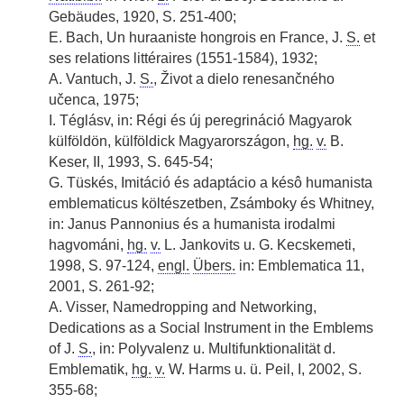
Gebäudes, 1920, S. 251-400;
E. Bach, Un huraaniste hongrois en France, J.
S.
et
ses relations littéraires (1551-1584), 1932;
A. Vantuch, J.
S.
, Život a dielo renesančného
učenca, 1975;
I. Téglásv, in: Régi és új peregrináció Magyarok
külföldön, külföldick Magyarországon,
hg.
v.
B.
Keser, II, 1993, S. 645-54;
G. Tüskés, Imitáció és adaptácio a késô humanista
emblematicus költészetben, Zsámboky és Whitney,
in: Janus Pannonius és a humanista irodalmi
hagvománi,
hg.
v.
L. Jankovits u. G. Kecskemeti,
1998, S. 97-124,
engl.
Übers.
in: Emblematica 11,
2001, S. 261-92;
A. Visser, Namedropping and Networking,
Dedications as a Social Instrument in the Emblems
of J.
S.
, in: Polyvalenz u. Multifunktionalität d.
Emblematik,
hg.
v.
W. Harms u. ü. Peil, I, 2002, S.
355-68;