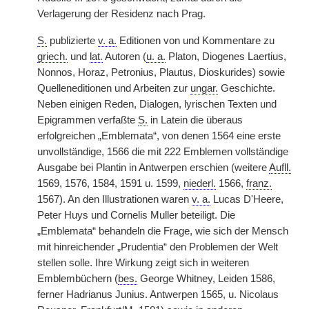
Verlagerung der Residenz nach Prag.
S.
publizierte
v. a.
Editionen von und Kommentare zu
griech.
und
lat.
Autoren (
u. a.
Platon, Diogenes Laertius,
Nonnos, Horaz, Petronius, Plautus, Dioskurides) sowie
Quelleneditionen und Arbeiten zur
ungar.
Geschichte.
Neben einigen Reden, Dialogen, lyrischen Texten und
Epigrammen verfaßte
S.
in Latein die überaus
erfolgreichen „Emblemata“, von denen 1564 eine erste
unvollständige, 1566 die mit 222 Emblemen vollständige
Ausgabe bei Plantin in Antwerpen erschien (weitere
Aufll.
1569, 1576, 1584,
|
1591 u. 1599,
niederl.
1566,
franz.
1567). An den Illustrationen waren
v. a.
Lucas D'Heere,
Peter Huys und Cornelis Muller beteiligt. Die
„Emblemata“ behandeln die Frage, wie sich der Mensch
mit hinreichender „Prudentia“ den Problemen der Welt
stellen solle. Ihre Wirkung zeigt sich in weiteren
Emblembüchern (
bes.
George Whitney, Leiden 1586,
ferner Hadrianus Junius. Antwerpen 1565, u. Nicolaus