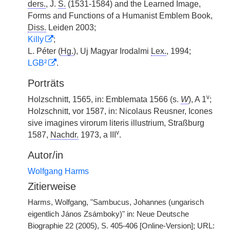
ders.
, J.
S.
(1531-1584) and the Learned Image,
Forms and Functions of a Humanist Emblem Book,
Diss.
Leiden 2003;
Killy
;
L. Péter (
Hg.
), Uj Magyar Irodalmi
Lex.
, 1994;
LGB²
.
Porträts
v
Holzschnitt, 1565, in: Emblemata 1566 (s.
W
), A 1
;
Holzschnitt, vor 1587, in: Nicolaus Reusner, Icones
sive imagines virorum literis illustrium, Straßburg
v
1587,
Nachdr.
1973, a III
.
Autor/in
Wolfgang Harms
Zitierweise
Harms, Wolfgang, "Sambucus, Johannes (ungarisch
eigentlich János Zsámboky)" in: Neue Deutsche
Biographie 22 (2005), S. 405-406 [Online-Version]; URL: