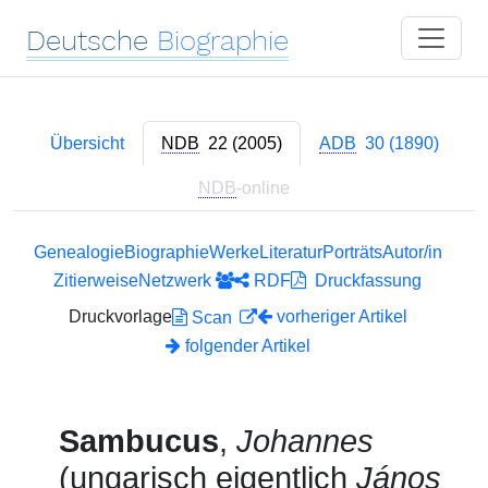
Deutsche
Biographie
Übersicht
NDB
22 (2005)
ADB
30 (1890)
NDB
-online
Genealogie
Biographie
Werke
Literatur
Porträts
Autor/in
Zitierweise
Netzwerk
RDF
Druckfassung
Druckvorlage
vorheriger Artikel
Scan
folgender Artikel
Sambucus
,
Johannes
(ungarisch eigentlich
János