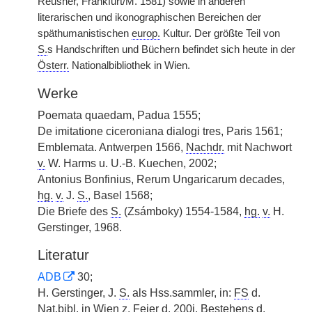
Reusner, Frankfurt/M. 1581) sowie in anderen
literarischen und ikonographischen Bereichen der
späthumanistischen
europ.
Kultur. Der größte Teil von
S.
s Handschriften und Büchern befindet sich heute in der
Österr.
Nationalbibliothek in Wien.
Werke
Poemata quaedam, Padua 1555;
De imitatione ciceroniana dialogi tres, Paris 1561;
Emblemata. Antwerpen 1566,
Nachdr.
mit Nachwort
v.
W. Harms u. U.-B. Kuechen, 2002;
Antonius Bonfinius, Rerum Ungaricarum decades,
hg.
v.
J.
S.
, Basel 1568;
Die Briefe des
S.
(Zsámboky) 1554-1584,
hg.
v.
H.
Gerstinger, 1968.
Literatur
ADB
30;
H. Gerstinger, J.
S.
als Hss.sammler, in:
FS
d.
Nat.bibl.
in Wien
z.
Feier d. 200j. Bestehens d.