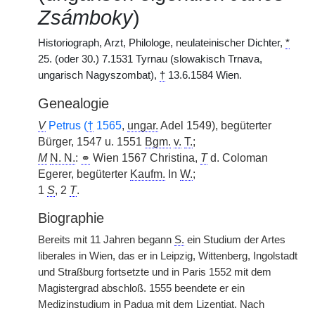
Zsámboky
)
Historiograph, Arzt, Philologe, neulateinischer Dichter,
*
25. (oder 30.) 7.1531 Tyrnau (slowakisch Trnava,
ungarisch Nagyszombat),
†
13.6.1584 Wien.
Genealogie
V
Petrus (
†
1565
,
ungar.
Adel 1549), begüterter
Bürger, 1547 u. 1551
Bgm.
v.
T.
;
M
N. N.
:
⚭
Wien 1567 Christina,
T
d. Coloman
Egerer, begüterter
Kaufm.
In
W.
;
1
S
, 2
T
.
Biographie
Bereits mit 11 Jahren begann
S.
ein Studium der Artes
liberales in Wien, das er in Leipzig, Wittenberg, Ingolstadt
und Straßburg fortsetzte und in Paris 1552 mit dem
Magistergrad abschloß. 1555 beendete er ein
Medizinstudium in Padua mit dem Lizentiat. Nach