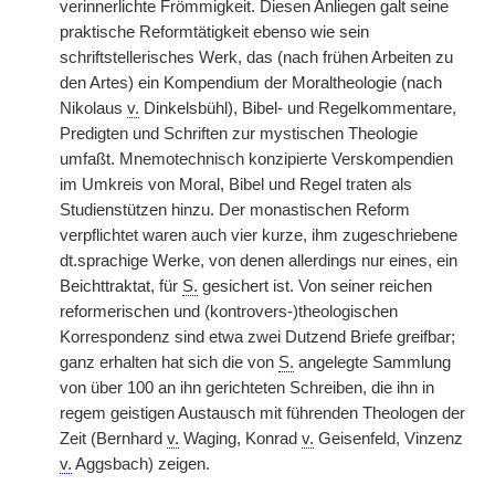
verinnerlichte Frömmigkeit. Diesen Anliegen galt seine
praktische Reformtätigkeit ebenso wie sein
schriftstellerisches Werk, das (nach frühen Arbeiten zu
den Artes) ein Kompendium der Moraltheologie (nach
Nikolaus
v.
Dinkelsbühl), Bibel- und Regelkommentare,
Predigten und Schriften zur mystischen Theologie
umfaßt. Mnemotechnisch konzipierte Verskompendien
im Umkreis von Moral, Bibel und Regel traten als
Studienstützen hinzu. Der monastischen Reform
verpflichtet waren auch vier kurze, ihm zugeschriebene
dt.sprachige Werke, von denen allerdings nur eines, ein
Beichttraktat, für
S.
gesichert ist. Von seiner reichen
reformerischen und (kontrovers-)theologischen
Korrespondenz sind etwa zwei Dutzend Briefe greifbar;
ganz erhalten hat sich die von
S.
angelegte Sammlung
von über 100 an ihn gerichteten Schreiben, die ihn in
regem geistigen Austausch mit führenden Theologen der
Zeit (Bernhard
v.
Waging, Konrad
v.
Geisenfeld, Vinzenz
v.
Aggsbach) zeigen.