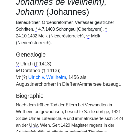
Johannes de Weilheim),
Johann
(Johannes)
Benediktiner, Ordensreformer, Verfasser geistlicher
Schriften,
*
4.7.1403 Schongau (Oberbayern),
†
24.10.1482 Melk (Niederösterreich),
⚰
Melk
(Niederösterreich).
Genealogie
V
Ulrich (
†
1413);
M
Dorothea (
†
1413);
Vt
(?)
Ulrich
v.
Weilheim
, 1456 als
Augustinerchorherr in Dießen/Ammersee bezeugt.
Biographie
Nach dem frühen Tod der Eltern bei Verwandten in
Weilheim aufgewachsen, besuchte
S.
die dortige, 1421-
23 die Ulmer Lateinschule und immatrikulierte sich 1424
an der
Univ.
Wien. Seit 1429 Magister regens in der