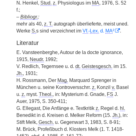
N. Henkel,
Stud.
z.
Physiologus im
MA
, 1976, S. 52
f.;
–
Bibliogr.
:
mehr als 40,
z. T.
autograph überlieferte, meist uned.
Werke
S.
s sind verzeichnet im
Vf.
-
Lex.
d.
MA
²
.
Literatur
E. Vansteenberghe, Autour de la docte ignorance,
1915,
Neudr.
1992;
V. Redlich, Tegernsee u. d.
dt.
Geistesgesch.
im 15.
Jh.
, 1931;
H. Rossmann, Der
Mag.
Marquard Sprenger in
München u. seine Kontroversschrr.
z.
Konzil
v.
Basel
u.
z.
myst.
Theol.
, in: Mysterium d. Gnade,
FS
J.
Auer, 1975, S. 350-411;
G. Ellegast, Die Anfänge e. Textkritik
z.
Regel d.
hl.
Benedikt in d. Kreisen d. Melker Reform (15.
Jh.
), in:
Stift Melk,
Gesch.
u. Gegenwart 3, 1983, S. 8-91;
M. Brück, Profeßbuch d. Klosters Melk (1. T. 1418-