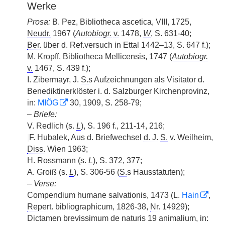
Werke
Prosa:
B. Pez, Bibliotheca ascetica, VIII, 1725,
Neudr.
1967 (
Autobiogr.
v.
1478,
W
, S. 631-40;
Ber.
über d. Ref.versuch in Ettal 1442–13, S. 647 f.);
M. Kropff, Bibliotheca Mellicensis, 1747 (
Autobiogr.
v.
1467, S. 439 f.);
I. Zibermayr, J.
S.
s Aufzeichnungen als Visitator d.
Benediktinerklöster i. d. Salzburger Kirchenprovinz,
in:
MIÖG
30, 1909, S. 258-79;
–
Briefe:
V. Redlich (s.
L
), S. 196 f., 211-14, 216;
|
F. Hubalek, Aus d. Briefwechsel
d. J.
S.
v.
Weilheim,
Diss.
Wien 1963;
H. Rossmann (s.
L
), S. 372, 377;
A. Groiß (s.
L
), S. 306-56 (
S.
s Hausstatuten);
–
Verse:
Compendium humane salvationis, 1473 (L.
Hain
,
Repert.
bibliographicum, 1826-38,
Nr.
14929);
Dictamen brevissimum de naturis 19 animalium, in: