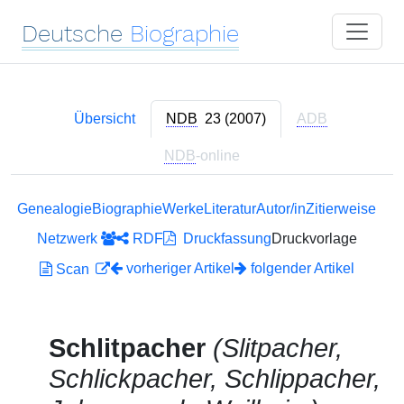
Deutsche
Biographie
Übersicht
NDB
23 (2007)
ADB
NDB
-online
Genealogie
Biographie
Werke
Literatur
Autor/in
Zitierweise
Netzwerk
RDF
Druckfassung
Druckvorlage
vorheriger Artikel
folgender Artikel
Scan
Schlitpacher
(Slitpacher,
Schlickpacher, Schlippacher,