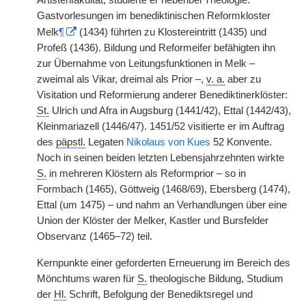
Artistenfakultät, studierte er nebenbei Theologie.
Gastvorlesungen im benediktinischen Reformkloster
Melk
¶
(1434) führten zu Klostereintritt (1435) und
Profeß (1436). Bildung und Reformeifer befähigten ihn
zur Übernahme von Leitungsfunktionen in Melk –
zweimal als Vikar, dreimal als Prior –,
v. a.
aber zu
Visitation und Reformierung anderer Benediktinerklöster:
St.
Ulrich und Afra in Augsburg (1441/42), Ettal (1442/43),
Kleinmariazell (1446/47). 1451/52 visitierte er im Auftrag
des
päpstl.
Legaten
Nikolaus von Kues
52 Konvente.
Noch in seinen beiden letzten Lebensjahrzehnten wirkte
S.
in mehreren Klöstern als Reformprior – so in
Formbach (1465), Göttweig (1468/69), Ebersberg (1474),
Ettal (um 1475) – und nahm an Verhandlungen über eine
Union der Klöster der Melker, Kastler und Bursfelder
Observanz (1465–72) teil.
Kernpunkte einer geforderten Erneuerung im Bereich des
Mönchtums waren für
S.
theologische Bildung, Studium
der
Hl.
Schrift, Befolgung der Benediktsregel und