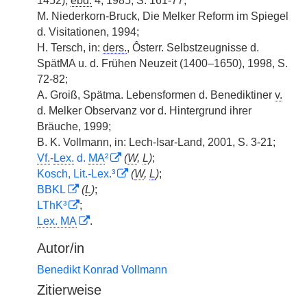
1452),
ebd.
4, 1985, S. 161-77;
M. Niederkorn-Bruck, Die Melker Reform im Spiegel
d. Visitationen, 1994;
H. Tersch, in:
ders.
, Ôsterr. Selbstzeugnisse d.
SpätMA u. d. Frühen Neuzeit (1400–1650), 1998, S.
72-82;
A. Groiß, Spätma. Lebensformen d. Benediktiner
v.
d. Melker Observanz vor d. Hintergrund ihrer
Bräuche, 1999;
B. K. Vollmann, in: Lech-Isar-Land, 2001, S. 3-21;
Vf.
-
Lex.
d.
MA
²
(
W
,
L
)
;
Kosch, Lit.-Lex.³
(
W
,
L
)
;
BBKL
(
L
)
;
LThK³
;
Lex. MA
.
Autor/in
Benedikt Konrad Vollmann
Zitierweise