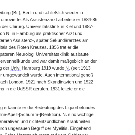
urg (Br.), Berlin und schließlich wieder in
omovierte. Als Assistenzarzt arbeitete er 1884-86
er Chirurg. Universitätsklinik in Kiel und 1887-
ich
N.
in Hamburg als praktischer Arzt und
xternen Assistenz-, später Sekundärarztes am
tals des Roten Kreuzes. 1896 trat er die
späteren Neurolog. Universitätsklinik ausbaute
Nervenheilkunde und war damit maßgeblich an der
ng der
Univ.
Hamburg 1919 wurde
N.
(seit 1913
r umgewandelt wurde. Auch international genoß
nach London, 1921 nach Skandinavien und 1922
s in die UdSSR gerufen. 1931 leitete er die
ig erkannte er die Bedeutung des Liquorbefundes
Nonne-Apelt-[Schumm-]Reaktion).
N.
sind wichtige
enerativen und nichtentzündlichen Krankheiten
durch ungenauen Begriff der Myelitis. Eingehend