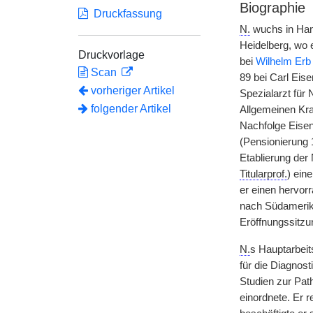
Biographie
Druckfassung
N.
wuchs in Hambu
Heidelberg, wo
Druckvorlage
bei
Wilhelm Erb
Scan
89 bei Carl Eis
vorheriger Artikel
Spezialarzt für
folgender Artikel
Allgemeinen K
Nachfolge Eisen
(Pensionierung 
Etablierung der 
Titularprof.
) ein
er einen hervor
nach Südamerika
Eröffnungssitzu
N.
s Hauptarbeit
für die Diagnos
Studien zur Pat
einordnete. Er r