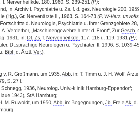
.
f.
Nervenheilkde.
180, 1960, S. 239-251
(
P
)
;
d, in: Archiv f. Psychiatrie u.
Zs.
f. d.
ges.
Neurologie 200, 1959,
lle (
Hg.
),
Gr.
Nervenärzte III, 1963, S. 164-73
(
P
,
W-Verz.
unvolls
Fortschritte d. Neurologie, Psychiatrie u. ihrer Grenzgebiete 28
. A. Verderber, „Maschinengewehre hinter d. Front“, Zur
Gesch.
g. 1931, in:
Dt.
Zs.
f.
Nervenheilkde.
117, 118 u. 119, 1931
(
P
)
;
euter, Dt.sprachige Neurologen u. Psychiater, II, 1996, S. 1039-4
u.
Bibl.
d. Ärztl.
Ver.
).
ng
v.
R. Großmann, um 1935,
Abb.
in: T. Timm u. J. H. Wolf, Ärzt
, S. 27 f.;
 Schnegg, 1936, Neurolog.
Univ.
-klinik Hamburg-Eppendorf;
 Blaue 1943),
StA
Hamburg;
. M. Ruwoldt, um 1950,
Abb.
in: Begegnungen,
Jb.
Freie
Ak.
d.
mburg.