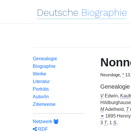
Deutsche
Biographie
Nonn
Genealogie
Biographie
Werke
Neurologe,
*
13.
Literatur
Genealogie
Porträts
V
Edwin,
Kauf
Autor/in
Hildburghause
Zitierweise
M
Adelheid,
T
⚭
1895 Henny
Netzwerk
3
T
, 1
S
.
RDF