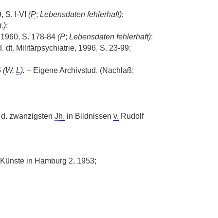
 S. I-VI
(
P
;
Lebensdaten fehlerhaft)
;
t.
)
;
, 1960, S. 178-84
(
P
;
Lebensdaten fehlerhaft)
;
d.
dt.
Militärpsychiatrie, 1996, S. 23-99;
5
(
W
,
L
).
– Eigene Archivstud. (Nachlaß:
e d. zwanzigsten
Jh.
in Bildnissen
v.
Rudolf
 Künste in Hamburg 2, 1953;