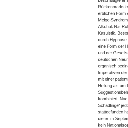
beschäftigte er
Rückenmarkskom
erblichen Form 
Meige-Syndrom).
Alkohol.
N.
s Ruf
Kasuistik. Beso
durch Hypnose
eine Form der H
und der Gesells
deutschen Neu
organisch bedin
Imperativen der
mit einer patie
Heilung als um 
Suggestionsbeh
kombiniert. Nac
Schädlinge“ jed
stattgefunden h
die er im Septe
kein Nationalsoz