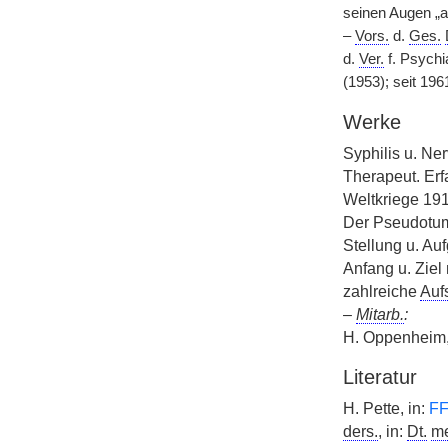
seinen Augen „a
–
Vors.
d.
Ges.
d.
Ver.
f. Psychi
(1953); seit 19
Werke
Syphilis u. Ne
Therapeut. Erf
Weltkriege 191
Der Pseudotum
Stellung u. Au
Anfang u. Ziel
zahlreiche
Auf
–
Mitarb.
:
H. Oppenheim
Literatur
H. Pette, in:
F
ders.
, in:
Dt.
m