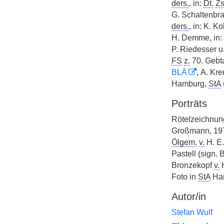
ders.
, in:
Dt.
Zs
G. Schaltenbran
ders.
, in: K. Ko
H. Demme, in: 
P. Riedesser u
FS
z.
70. Gebta
BLÄ
, A. Kr
Hamburg,
StA
Porträts
Rötelzeichnu
Großmann, 1979
Ölgem.
v.
H. E.
Pastell (sign.
Bronzekopf
v.
H
Foto in
StA
Ha
Autor/in
Stefan Wulf