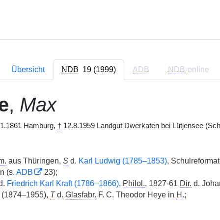
Übersicht
NDB
19 (1999)
ADB
NDB
-online
e
,
Max
1.1861 Hamburg,
†
12.8.1959 Landgut Dwerkaten bei Lütjensee (Schl
m.
aus Thüringen,
S
d.
Karl Ludwig (1785–1853)
, Schulreformat
n (s.
ADB
23);
d.
Friedrich Karl Kraft (1786–1866)
,
Philol.
, 1827-61
Dir.
d. Joh
 (1874–1955),
T
d.
Glasfabr.
F. C. Theodor Heye in
H.
;