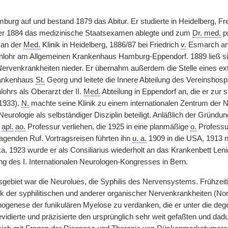
rg auf und bestand 1879 das Abitur. Er studierte in Heidelberg, Freib
 er 1884 das medizinische Staatsexamen ablegte und zum
Dr. med.
pr
an der
Med.
Klinik in Heidelberg, 1886/87 bei Friedrich
v.
Esmarch an d
enlohr am Allgemeinen Krankenhaus Hamburg-Eppendorf. 1889 ließ s
 Nervenkrankheiten nieder. Er übernahm außerdem die Stelle eines e
rankenhaus
St.
Georg und leitete die Innere Abteilung des Vereinshospi
lohrs als Oberarzt
|
der II.
Med.
Abteilung in Eppendorf an, die er zur 
1933).
N.
machte seine Klinik zu einem internationalen Zentrum der 
Neurologie als selbständiger Disziplin beteiligt. Anläßlich der Gründu
e
apl.
ao.
Professur verliehen, die 1925 in eine planmäßige
o.
Professu
ragenden Ruf. Vortragsreisen führten ihn
u. a.
1909 in die USA, 1913 
. 1923 wurde er als Consiliarius wiederholt an das Krankenbett Lenin
ng des I. Internationalen Neurologen-Kongresses in Bern.
sgebiet war die Neurolues, die Syphilis des Nervensystems. Frühzeit
tik der syphilitischen und anderer organischer Nervenkrankheiten (
hogenese der funikulären Myelose zu verdanken, die er unter die deg
evidierte und präzisierte den ursprünglich sehr weit gefaßten und da