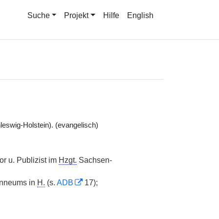
Suche
Projekt
Hilfe
English
eswig-Holstein). (evangelisch)
or u. Publizist im
Hzgt.
Sachsen-
anneums in
H.
(s.
ADB
17);