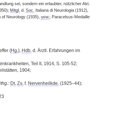
lung sei, sondern ein erlaubter, nützlicher Akt.
1950);
Mitgl.
d.
Soc.
Italiana di Neurologia (1912),
n of Neurology (1935),
usw.
; Paracelsus-Medaille
ffer (
Hg.
),
Hdb.
d. Ärztl. Erfahrungen im
rnkrankheiten, Teil II, 1914, S. 105-52;
ilstätten, 1904;
thg.:
Dt.
Zs.
f.
Nervenheilkde.
(1925–44);
23