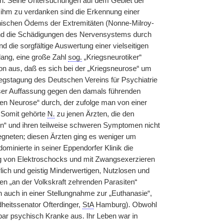
n. Seine Untersuchungen auf dem Gebiet der
hm zu verdanken sind die Erkennung einer
ophischen Ödems der Extremitäten (Nonne-Milroy-
und die Schädigungen des Nervensystems durch
d die sorgfältige Auswertung einer vielseitigen
lang, eine große Zahl
sog.
„Kriegsneurotiker“
n aus, daß es sich bei der „Kriegsneurose“ um
iegstagung des Deutschen Vereins für Psychiatrie
eser Auffassung gegen den damals führenden
en Neurose“ durch, der zufolge man von einer
. Somit gehörte
N.
zu jenen Ärzten, die den
rn“ und ihren teilweise schweren Symptomen nicht
egneten; diesen Ärzten ging es weniger um
minierte in seiner Eppendorfer Klinik die
g von Elektroschocks und mit Zwangsexerzieren
erlich und geistig Minderwertigen, Nutzlosen und
en „an der Volkskraft zehrenden Parasiten“
h auch in einer Stellungnahme zur „Euthanasie“,
heitssenator Ofterdinger,
StA
Hamburg). Obwohl
bar psychisch Kranke aus. Ihr Leben war in