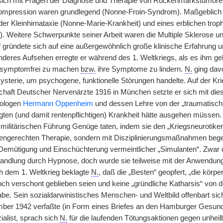
 sich mit Fragen der Diagnose und Therapie von Rückenmarkstumore
pression waren grundlegend (Nonne-Froin-Syndrom). Maßgeblich i
der Kleinhirnataxie (Nonne-Marie-Krankheit) und eines erblichen tr
 Weitere Schwerpunkte seiner Arbeit waren die Multiple Sklerose 
 gründete sich auf eine außergewöhnlich große klinische Erfahrung un
nderes Aufsehen erregte er während des 1. Weltkriegs, als es ihm ge
 symptomfrei zu machen
bzw.
ihre Symptome zu lindern.
N.
ging davo
ysterie, um psychogene, funktionelle Störungen handelte. Auf der Kr
chaft Deutscher Nervenärzte 1916 in München setzte er sich mit di
rologen
Hermann Oppenheim
und dessen Lehre von der „traumatisch
gten (und damit rentenpflichtigen) Krankheit hätte ausgehen müssen
 militärischen Führung Genüge taten, indem sie den „Kriegsneurotike
ntengerechten Therapie, sondern mit Disziplinierungsmaßnahmen beg
Demütigung und Einschüchterung vermeintlicher „Simulanten“. Zwar do
andlung durch Hypnose, doch wurde sie teilweise mit der Anwendun
h dem 1. Weltkrieg beklagte
N.
, daß die „Besten“ geopfert, „die körp
och verschont geblieben seien und keine „gründliche Katharsis“ von d
abe. Sein sozialdarwinistisches Menschen- und Weltbild offenbart sic
mber 1942 verfaßte (in Form eines Briefes an den Hamburger Gesund
ialist, sprach sich
N.
für die laufenden Tötungsaktionen gegen unheil