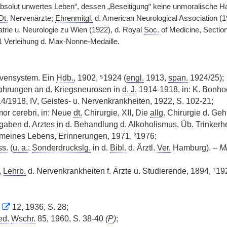
bsolut unwertes Leben“, dessen „Beseitigung“ keine unmoralische Hand
Dt.
Nervenärzte;
Ehrenmitgl.
d. American Neurological Association (
atrie u. Neurologie zu Wien (1922), d. Royal
Soc.
of Medicine, Sectio
61 Verleihung d. Max-Nonne-Medaille.
rvensystem. Ein
Hdb.
, 1902, ⁵1924 (
engl.
1913,
span.
1924/25);
ahrungen an d. Kriegsneurosen in
d. J.
1914-1918, in: K. Bonhoe
4/1918, IV, Geistes- u. Nervenkrankheiten, 1922, S. 102-21;
or cerebri, in: Neue
dt.
Chirurgie, XII, Die
allg.
Chirurgie d. Gehi
fgaben d. Arztes in d. Behandlung d. Alkoholismus, Üb. Trinkerhe
 meines Lebens, Erinnerungen, 1971, ³1976;
ss.
(
u. a.
:
Sonderdruckslg.
in d.
Bibl.
d. Ärztl.
Ver.
Hamburg). –
Mi
,
Lehrb.
d. Nervenkrankheiten f. Ärzte u. Studierende, 1894, ⁷19
F
12, 1936, S. 28;
ed.
Wschr.
85, 1960, S. 38-40
(
P
)
;