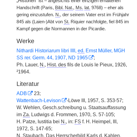
„Historien“ ist – angesichts einer einzigen erhaltenen
Handschrift (Paris,
Bibl. Nat.
,
Ms.
lat.
9768) – eher als
gering einzustufen.
N.
, der seinem Vater erst im Frühjahr
845 als (Laien-)Abt von
St.
Riquier nachfolgte, fiel 845 im
Kampf gegen die Normannen in der Picardie.
Werke
Nithardi Historiarum libri IIII,
ed.
Ernst Müller, MGH
SS rer. Germ. 44, 1907, ND 1965
;
Ph. Lauer,
N.
,
Hist. des
fils de Louis le Pieux, 1926,
²1964.
Literatur
ADB
23;
Wattenbach-Levison
-Löwe III, 1957, S. 353-57;
W. Wehlen, Gesch.schreibung u. Staatsauffassung
im
Za.
Ludwigs d. Frommen, 1970, S. 57-105;
H. Patze, Iustitia bei
N.
, in:
FS
f. H. Heimpel, III,
1972, S. 147-65;
N. Staubach, Das Herrscherbild Karls d. Kahlen,