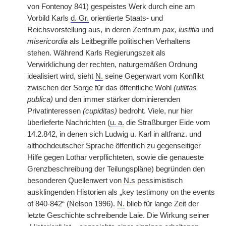
von Fontenoy 841) gespeistes Werk durch eine am
Vorbild Karls
d. Gr.
orientierte Staats- und
Reichsvorstellung aus, in deren Zentrum
pax, iustitia
und
misericordia
als Leitbegriffe politischen Verhaltens
stehen. Während Karls Regierungszeit als
Verwirklichung der rechten, naturgemäßen Ordnung
idealisiert wird, sieht
N.
seine Gegenwart vom Konflikt
zwischen der Sorge für das öffentliche Wohl
(utilitas
publica)
und den immer stärker dominierenden
Privatinteressen
(cupiditas)
bedroht. Viele, nur hier
überlieferte Nachrichten (
u. a.
die Straßburger Eide vom
14.2.842, in denen sich Ludwig u. Karl in altfranz. und
althochdeutscher Sprache öffentlich zu gegenseitiger
Hilfe gegen Lothar verpflichteten, sowie die genaueste
Grenzbeschreibung der Teilungspläne) begründen den
besonderen Quellenwert von
N.
s pessimistisch
ausklingenden Historien als „key testimony on the events
of 840-842“ (Nelson 1996).
N.
blieb für lange Zeit der
letzte Geschichte schreibende Laie. Die Wirkung seiner