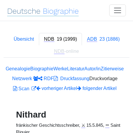
Deutsche
Biographie
Übersicht
NDB
19 (1999)
ADB
23 (1886)
NDB
-online
Genealogie
Biographie
Werke
Literatur
Autor/in
Zitierweise
Netzwerk
RDF
Druckfassung
Druckvorlage
vorheriger Artikel
folgender Artikel
Scan
Nithard
fränkischer Geschichtsschreiber,
⚔
15.5.845,
⚰
Saint
Riquier.