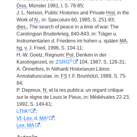
Diss.
Münster 1981, I, S. 78-85;
J. L. Nelson, Public Histories and Private
Hist.
in the
Work of
N.
, in: Speculum 60, 1985, S. 251-93;
dies.
, The search of peace in a time of war: The
Carolingian Bruderkrieg, 840-843, in: Träger u.
Instrumentarien d. Friedens im hohen u. späten
MA
,
hg.
v.
J. Fried, 1996, S. 104-11;
H.-W. Goetz, Regnum:
Pol.
Denken in der
G
Karolingerzeit, in:
ZSRG
104, 1987, S. 126-31;
A. Önnerfors, In Nithardi Historiarum Libros
Annotatiunculae, in:
FS
f. F. Brunhölzl, 1989, S. 75-
84;
P. Depreux,
N.
et la res publica: un regard critique
sur le règne de Louis le Pieux, in: Médiévales 22-23,
1992, S. 149-61;
LThK²
;
Vf.
-
Lex.
d.
MA
²
;
Lex. MA
.