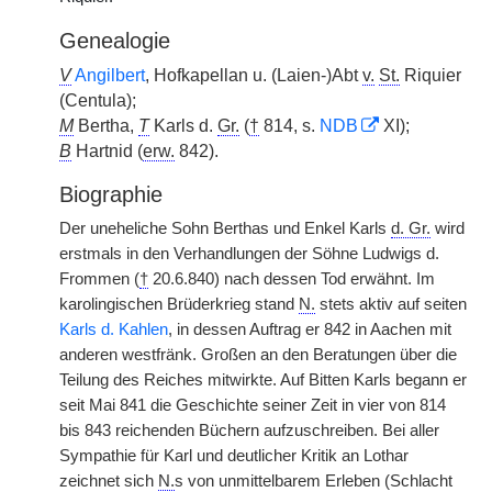
Genealogie
V
Angilbert
, Hofkapellan u. (Laien-)Abt
v.
St.
Riquier
(Centula);
M
Bertha,
T
Karls d.
Gr.
(
†
814, s.
NDB
XI);
B
Hartnid (
erw.
842).
Biographie
Der uneheliche Sohn Berthas und Enkel Karls
d. Gr.
wird
erstmals in den Verhandlungen der Söhne Ludwigs d.
Frommen (
†
20.6.840) nach dessen Tod erwähnt. Im
karolingischen Brüderkrieg stand
N.
stets aktiv auf seiten
Karls d. Kahlen
, in dessen Auftrag er 842 in Aachen mit
anderen westfränk. Großen an den Beratungen über die
Teilung des Reiches mitwirkte. Auf Bitten Karls begann er
seit Mai 841 die Geschichte seiner Zeit in vier von 814
bis 843 reichenden Büchern aufzuschreiben. Bei aller
Sympathie für Karl und deutlicher Kritik an Lothar
zeichnet sich
N.
s von unmittelbarem Erleben (Schlacht