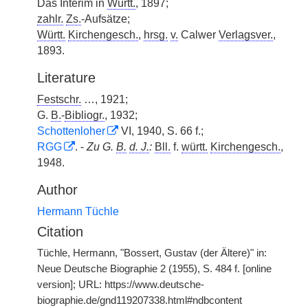
Das Interim in
Württ.
, 1897;
zahlr.
Zs.
-Aufsätze;
Württ.
Kirchengesch.
,
hrsg.
v.
Calwer
Verlagsver.
,
1893.
Literature
Festschr.
…, 1921;
G.
B.
-
Bibliogr.
, 1932;
Schottenloher
VI, 1940, S. 66 f.;
RGG
. -
Zu G.
B.
d. J.
:
Bll.
f.
württ.
Kirchengesch.
,
1948.
Author
Hermann Tüchle
Citation
Tüchle, Hermann, "Bossert, Gustav (der Ältere)" in:
Neue Deutsche Biographie 2 (1955), S. 484 f. [online
version]; URL: https://www.deutsche-
biographie.de/gnd119207338.html#ndbcontent