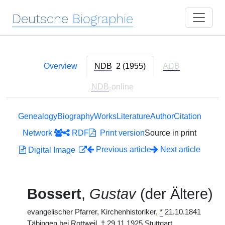
Deutsche
Biographie
Overview
NDB
2 (1955)
ADB
NDB
-online
Genealogy
Biography
Works
Literature
Author
Citation
Network
RDF
Print version
Source in print
Previous article
Next article
Digital Image
Bossert
,
Gustav
(der Ältere)
evangelischer Pfarrer, Kirchenhistoriker,
*
21.10.1841
Täbingen bei Rottweil,
†
29.11.1925 Stuttgart.