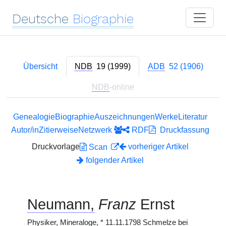
Deutsche
Biographie
Übersicht
NDB
19 (1999)
ADB
52 (1906)
NDB
-online
Genealogie
Biographie
Auszeichnungen
Werke
Literatur
Autor/in
Zitierweise
Netzwerk
RDF
Druckfassung
Druckvorlage
vorheriger Artikel
Scan
folgender Artikel
Neumann,
Franz
Ernst
Physiker, Mineraloge,
*
11.11.1798 Schmelze bei