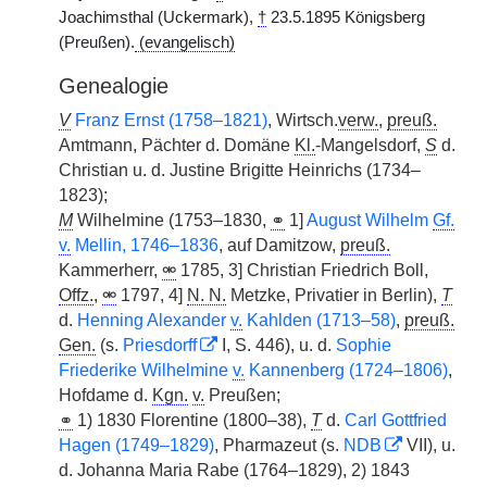
Joachimsthal (Uckermark),
†
23.5.1895 Königsberg
(Preußen).
(evangelisch)
Genealogie
V
Franz Ernst (1758–1821)
, Wirtsch.
verw.
,
preuß.
Amtmann, Pächter d. Domäne
Kl.
-Mangelsdorf,
S
d.
Christian u. d. Justine Brigitte Heinrichs (1734–
1823);
M
Wilhelmine (1753–1830,
⚭
1]
August Wilhelm
Gf.
v.
Mellin, 1746–1836
, auf Damitzow,
preuß.
Kammerherr,
⚮
1785, 3] Christian Friedrich Boll,
Offz.
,
⚮
1797, 4]
N. N.
Metzke, Privatier in Berlin),
T
d.
Henning Alexander
v.
Kahlden (1713–58)
,
preuß.
Gen.
(s.
Priesdorff
I, S. 446), u. d.
Sophie
Friederike Wilhelmine
v.
Kannenberg (1724–1806)
,
Hofdame d.
Kgn.
v.
Preußen;
⚭
1) 1830 Florentine (1800–38),
T
d.
Carl Gottfried
Hagen (1749–1829)
, Pharmazeut (s.
NDB
VII), u.
d. Johanna Maria Rabe (1764–1829), 2) 1843