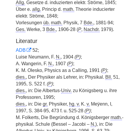
Allg.
Gesetze d. induzierten elektr. Ströme, 1845;
Über e.
allg.
Princip d.
math.
Theorie inducierter
elektr. Ströme, 1848;
Vorlesungen
üb.
math.
Physik, 7
Bde.
, 1881-94;
Ges.
Werke, 3
Bde.
, 1906-28 (
P
,
Nachdr.
1979).
Literatur
ADB
52;
Luise Neumann, F.
N.
, 1904
(
P
)
;
A. Wangerin, F.
N.
, 1907
(
P
)
;
K. M. Olesko, Physics as a Calling, 1991
(
P
)
;
dies.
, Der Physiker als Lehrer, in: Physikal.
Bll.
51,
1995, S. 522 f.
(
P
)
;
dies.
, in: Die Albertus-
Univ.
zu Königsberg u. ihre
Professoren, 1995;
dies.
, in: Die
gr.
Physiker,
hg.
v.
K.
v.
Meÿenn, I,
1997, S. 384-95, 473 f. u. 525-28
(
P
)
;
M. Folkerts, Die Begründung d. Königsberger
math.
-
physikal. Schule (Bessel – Jacobi –
N.
), in: Die
Albertus-
Univ.
zu Königsberg, 1996, S. 63-79;