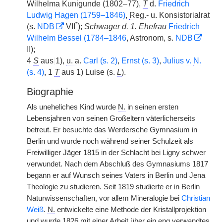
Wilhelma Kunigunde (1802–77),
T
d.
Friedrich
Ludwig Hagen (1759–1846)
,
Reg.
- u. Konsistorialrat
*
(s.
NDB
VII
);
Schwager d. 1. Ehefrau
Friedrich
Wilhelm Bessel (1784–1846
, Astronom, s.
NDB
II);
4
S
aus
|
1),
u. a.
Carl (s. 2)
,
Ernst (s. 3)
,
Julius
v.
N.
(s. 4)
, 1
T
aus 1) Luise (s.
L
).
Biographie
Als uneheliches Kind wurde
N.
in seinen ersten
Lebensjahren von seinen Großeltern väterlicherseits
betreut. Er besuchte das Werdersche Gymnasium in
Berlin und wurde noch während seiner Schulzeit als
Freiwilliger Jäger 1815 in der Schlacht bei Ligny schwer
verwundet. Nach dem Abschluß des Gymnasiums 1817
begann er auf Wunsch seines Vaters in Berlin und Jena
Theologie zu studieren. Seit 1819 studierte er in Berlin
Naturwissenschaften, vor allem Mineralogie bei
Christian
Weiß
.
N.
entwickelte eine Methode der Kristallprojektion
und wurde 1826 mit einer Arbeit über ein eng verwandtes