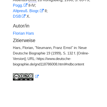
Pogg.
II-IV;
Altpreuß. Biogr.
II;
DSB
X.
Autor/in
Florian Hars
Zitierweise
Hars, Florian, "Neumann, Franz Ernst" in: Neue
Deutsche Biographie 19 (1999), S. 132 f. [Online-
Version]; URL: https://www.deutsche-
biographie.de/gnd118786008.html#ndbcontent