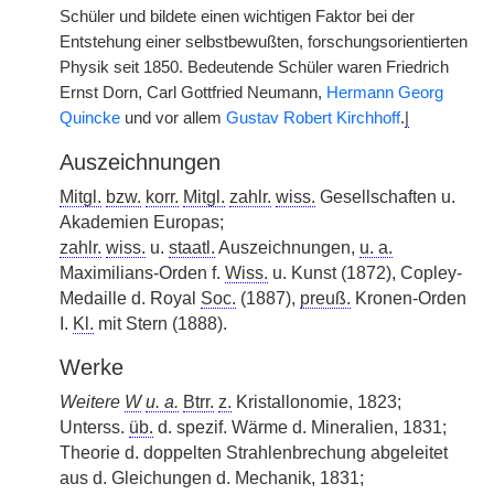
Schüler und bildete einen wichtigen Faktor bei der
Entstehung einer selbstbewußten, forschungsorientierten
Physik seit 1850. Bedeutende Schüler waren Friedrich
Ernst Dorn, Carl Gottfried Neumann,
Hermann Georg
Quincke
und vor allem
Gustav Robert Kirchhoff
.
|
Auszeichnungen
Mitgl.
bzw.
korr.
Mitgl.
zahlr.
wiss.
Gesellschaften u.
Akademien Europas;
zahlr.
wiss.
u.
staatl.
Auszeichnungen,
u. a.
Maximilians-Orden f.
Wiss.
u. Kunst (1872), Copley-
Medaille d. Royal
Soc.
(1887),
preuß.
Kronen-Orden
I.
Kl.
mit Stern (1888).
Werke
Weitere
W
u. a.
Btrr.
z.
Kristallonomie, 1823;
Unterss.
üb.
d. spezif. Wärme d. Mineralien, 1831;
Theorie d. doppelten Strahlenbrechung abgeleitet
aus d. Gleichungen d. Mechanik, 1831;