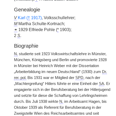
Genealogie
V
Karl (
†
1917)
, Volksschullehrer;
M
Martha Schulte-Kortnach;
⚭
1929 Elfriede Pohle (
*
1903);
2
S
.
Biographie
N.
studierte seit 1923 Volkswirtschaftslehre in Münster,
München, Königsberg und Berlin und promovierte 1928
in Münster bei Heinrich Weber mit der Dissertation
„Arbeiterbildung im neuen Deutschland“ (1930) zum
Dr.
rer. pol.
Bis 1931 war er Mitglied der
SPD
, nach der
„Machtergreifung“ Hitlers führte er eine Einheit der
SA
. Er
engagierte sich in der Berufsberatung bei der Hitlerjugend
und setzte für diese die Schaffung von Lehrlingsheimen
durch. Bis Juli 1938 wirkte
N.
im Arbeitsamt Hagen, bis
Oktober 1939 als Referent für Berufsberatung in der
Zweigstelle Wien des Reichsarbeitsamtes und seit