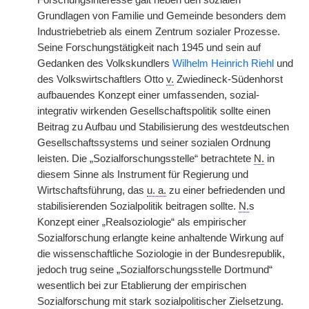
Forschungsinteresse galt neben den sozialen
Grundlagen von Familie und Gemeinde besonders dem
Industriebetrieb als einem Zentrum sozialer Prozesse.
Seine Forschungstätigkeit nach 1945 und sein auf
Gedanken des Volkskundlers
Wilhelm Heinrich Riehl
und
des Volkswirtschaftlers Otto
v.
Zwiedineck-Südenhorst
aufbauendes Konzept einer umfassenden, sozial-
integrativ wirkenden Gesellschaftspolitik sollte einen
Beitrag zu Aufbau und Stabilisierung des westdeutschen
Gesellschaftssystems und seiner sozialen Ordnung
leisten. Die „Sozialforschungsstelle“ betrachtete
N.
in
diesem Sinne als Instrument für Regierung und
Wirtschaftsführung, das
u. a.
zu einer befriedenden und
stabilisierenden Sozialpolitik beitragen sollte.
N.
s
Konzept einer „Realsoziologie“ als empirischer
Sozialforschung erlangte keine anhaltende Wirkung auf
die wissenschaftliche Soziologie in der Bundesrepublik,
jedoch trug seine „Sozialforschungsstelle Dortmund“
wesentlich bei zur Etablierung der empirischen
Sozialforschung mit stark sozialpolitischer Zielsetzung.