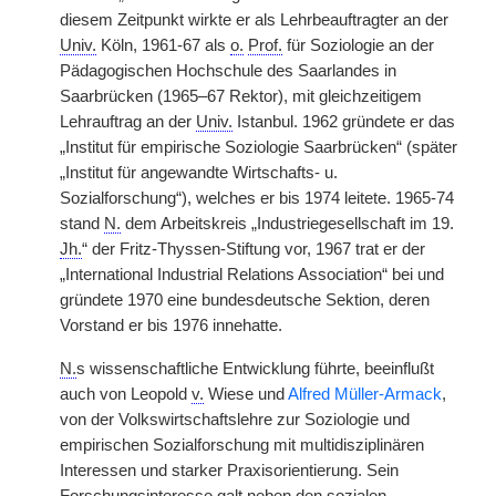
diesem Zeitpunkt wirkte er als Lehrbeauftragter an der
Univ.
Köln, 1961-67 als
o.
Prof.
für Soziologie an der
Pädagogischen Hochschule des Saarlandes in
Saarbrücken (1965–67 Rektor), mit gleichzeitigem
Lehrauftrag an der
Univ.
Istanbul. 1962 gründete er das
„Institut für empirische Soziologie Saarbrücken“ (später
„Institut für angewandte Wirtschafts- u.
Sozialforschung“), welches er bis 1974 leitete. 1965-74
stand
N.
dem Arbeitskreis „Industriegesellschaft im 19.
Jh.
“ der Fritz-Thyssen-Stiftung vor, 1967 trat er der
„International Industrial Relations Association“ bei und
gründete 1970 eine bundesdeutsche Sektion, deren
Vorstand er bis 1976 innehatte.
N.
s wissenschaftliche Entwicklung führte, beeinflußt
auch von Leopold
v.
Wiese und
Alfred Müller-Armack
,
von der Volkswirtschaftslehre zur Soziologie und
empirischen Sozialforschung mit multidisziplinären
Interessen und starker Praxisorientierung. Sein