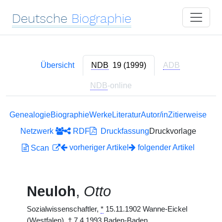
Deutsche
Biographie
Übersicht
NDB
19 (1999)
ADB
NDB
-online
Genealogie
Biographie
Werke
Literatur
Autor/in
Zitierweise
Netzwerk
RDF
Druckfassung
Druckvorlage
vorheriger Artikel
folgender Artikel
Scan
Neuloh
,
Otto
Sozialwissenschaftler,
*
15.11.1902 Wanne-Eickel
(Westfalen),
†
7.4.1993 Baden-Baden.