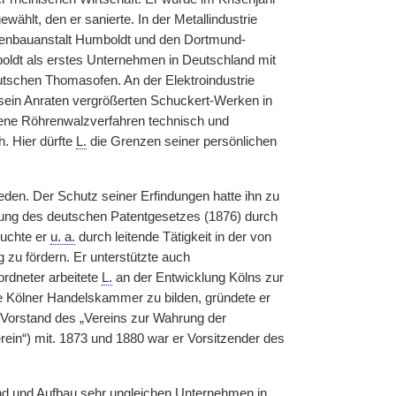
hlt, den er sanierte. In der Metallindustrie
enbauanstalt Humboldt und den Dortmund-
oldt als erstes Unternehmen in Deutschland mit
utschen Thomasofen. An der Elektroindustrie
sein Anraten vergrößerten Schuckert-Werken in
ne Röhrenwalzverfahren technisch und
h. Hier dürfte
L.
die Grenzen seiner persönlichen
ieden. Der Schutz seiner Erfindungen hatte ihn zu
tung des deutschen Patentgesetzes (1876) durch
suchte er
u. a.
durch leitende Tätigkeit in der von
zu fördern. Er unterstützte auch
ordneter arbeitete
L.
an der Entwicklung Kölns zur
e Kölner Handelskammer zu bilden, gründete er
m Vorstand des „Vereins zur Wahrung der
ein“) mit. 1873 und 1880 war er Vorsitzender des
nd und Aufbau sehr ungleichen Unternehmen in