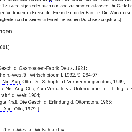
aft zu vereinigen oder auch nur lose zusammenzufassen. Ihr Gedeihe
en Vertrauen im Kreise der Freunde und der Familie. Die Wurzeln se
igkeiten und in seiner unternehmerischen Durchsetzungskraft.
|
ngen
881).
Gesch.
d. Gasmotoren-Fabrik Deutz, 1921;
hein.-Westfäl. Wirtsch.biogrr. I, 1932, S. 264-97;
,
Nic.
Aug.
Otto, Der Schöpfer d. Verbrennungsmotors, 1949;
u.
Nic.
Aug.
Otto, Zum Verhältnis
v.
Unternehmer u. Erf.,
Ing.
u.
aft f. d. Welt, 1964;
gte Kraft, Die
Gesch.
d. Erfindung d. Ottomotors, 1965;
c.
Aug.
Otto, 1979.
|
 Rhein.-Westfäl. Wirtsch.archiv.