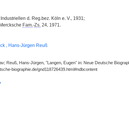
 Industriellen d. Reg.bez. Köln e. V., 1931;
 Mercksche
Fam.
-
Zs.
24, 1971.
ck , Hans-Jürgen Reuß
v; Reuß, Hans-Jürgen, "Langen, Eugen" in: Neue Deutsche Biographi
utsche-biographie.de/gnd118726439.html#ndbcontent