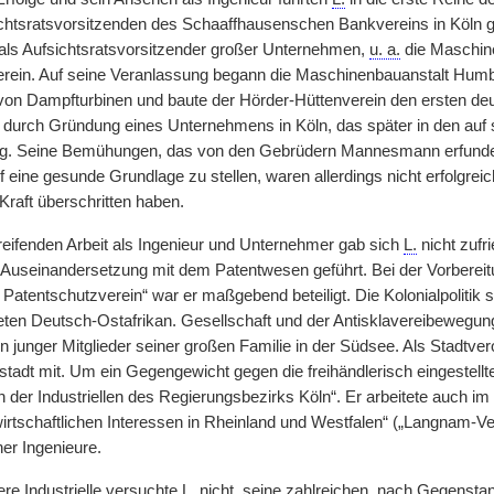
htsratsvorsitzenden des Schaaffhausenschen Bankvereins in Köln gewä
t als Aufsichtsratsvorsitzender großer Unternehmen,
u. a.
die Maschin
rein. Auf seine Veranlassung begann die Maschinenbauanstalt Humb
 von Dampfturbinen und baute der Hörder-Hüttenverein den ersten de
durch Gründung eines Unternehmens in Köln, das später in den auf 
ng. Seine Bemühungen, das von den Gebrüdern Mannesmann erfunde
uf eine gesunde Grundlage zu stellen, waren allerdings nicht erfolgreic
 Kraft überschritten haben.
greifenden Arbeit als Ingenieur und Unternehmer gab sich
L.
nicht zufr
n Auseinandersetzung mit dem Patentwesen geführt. Bei der Vorberei
Patentschutzverein“ war er maßgebend beteiligt. Die Kolonialpolitik 
ten Deutsch-Ostafrikan. Gesellschaft und der Antisklavereibewegung 
junger Mitglieder seiner großen Familie in der Südsee. Als Stadtver
adt mit. Um ein Gegengewicht gegen die freihändlerisch eingestellt
n der Industriellen des Regierungsbezirks Köln“. Er arbeitete auch i
tschaftlichen Interessen in Rheinland und Westfalen“ („Langnam-Ver
er Ingenieure.
ere Industrielle versuchte
L.
nicht, seine zahlreichen, nach Gegensta