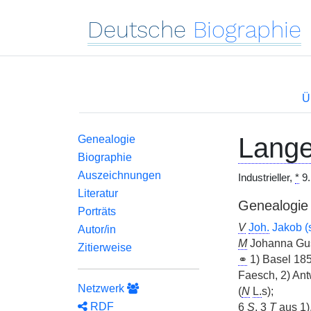
Deutsche
Biographie
Ü
Lange
Genealogie
Biographie
Auszeichnungen
Industrieller,
*
9.
Literatur
Genealogie
Porträts
V
Joh.
Jakob (s
Autor/in
M
Johanna Gust
Zitierweise
⚭
1) Basel 185
Faesch, 2) An
Netzwerk
(
N
L.
s);
RDF
6
S
, 3
T
aus 1)