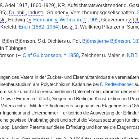
ß.
Adel 1917, 1860-1929),
KR
, Aufsichtsratsvorsitzender d. G
35),
Dr. phil.
,
Industr.
, Gründer
v.
Versicherungsgesellschaften,
G
tr.
, Hedwig (
⚭
Hermann
v.
Wißmann,
†
1905
, Gouverneur
v.
Dt
 Krefeld,
Erich (1882–1964)
, bis
z.
1. Weltkrieg Pflanzer in Sam
⚭
Björn Björnson,
S
d. Dichters u.
Pol.
Björnstjerne Björnson, 1
in Tübingen;
rnson (
⚭
Olaf Gulbransson,
†
1958
, Zeichner u. Maler, s.
NDB
gen des Vaters in der Zucker- und Eisenhüttenindustrie veranlaßte
inenbaustudium am Polytechnikum Karlsruhe bei
F. Redtenbacher
au
um sich zunächst in verschiedenen Unternehmen, darunter der von se
rf sowie Firmen in Lüttich, Siegen und Berlin, in Konstruktion und Pra
 Vaters
|
eintrat. Mit der Erfindung des sogenannten Etagenrostes (18
r Ingenieur und Unternehmer – er betrieb die Auswertung der Erfindun
ine gewisse Unabhängigkeit und schuf die Voraussetzungen für eine A
urop.
Ländern Patente auf diese Erfindung und konnte die Etagenroste