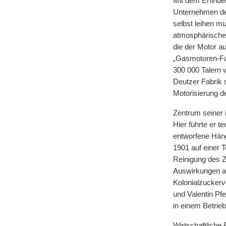
Mit dem Erfinde
Unternehmen der
selbst leihen mu
atmosphärische
die der Motor au
„Gasmotoren-Fa
300 000 Talern
Deutzer Fabrik 
Motorisierung de
Zentrum seiner i
Hier führte er 
entworfene Häng
1901 auf einer T
Reinigung des 
Auswirkungen a
Kolonialzuckerv
und Valentin Pfe
in einem Betrieb
Wirtschaftliche 