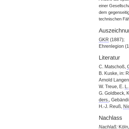
einer Gesellsch
dem gegenseitig
technischen Fäh
Auszeichnu
GKR
(1887);
Ehrenlegion (1
Literatur
C. Matschoß,
B. Kuske, in: R
Arnold Langen
W. Treue, E.
L.
G. Goldbeck, Kr
ders.
, Gebändi
H.-J. Reuß,
Ni
Nachlass
Nachlaß:
Köln,