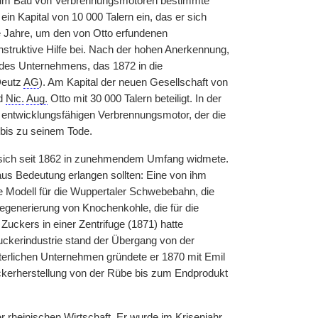
zum Bau von Verbrennungsmotoren bestimmte
in Kapital von 10 000 Talern ein, das er sich
ge Jahre, um den von Otto erfundenen
nstruktive Hilfe bei. Nach der hohen Anerkennung,
g des Unternehmens, das 1872 in die
Deutz
AG
). Am Kapital der neuen Gesellschaft von
nd
Nic.
Aug.
Otto mit 30 000 Talern beteiligt. In der
 entwicklungsfähigen Verbrennungsmotor, der die
 bis zu seinem Tode.
 er sich seit 1862 in zunehmendem Umfang widmete.
naus Bedeutung erlangen sollten: Eine von ihm
de Modell für die Wuppertaler Schwebebahn, die
Regenerierung von Knochenkohle, die für die
 Zuckers in einer Zentrifuge (1871) hatte
Zuckerindustrie stand der Übergang von der
erlichen Unternehmen gründete er 1870 mit Emil
 Zuckerherstellung von der Rübe bis zum Endprodukt
er rheinischen Wirtschaft. Er wurde im Krisenjahr