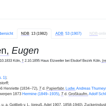
bersicht
NDB
13 (1982)
ADB
53 (1907)
NDB
-onli
n,
Eugen
10.1833 Köln,
†
2.10.1895 Haus Etzweiler bei Elsdorf Bezirk Köln.
(re
. 1)
;
orff;
6 Henriette (1834–72),
T
d.
Papierfabr.
Ludw.
Andreas Thurney
twerpen 1873
Hermine (1849–1935)
,
T
d.
Großkaufm.
Adolf Sch
,
u. a.
Gottlieb
v.
L.
(
preuß.
Adel 1907, 1858-1940),
Zuckerindust