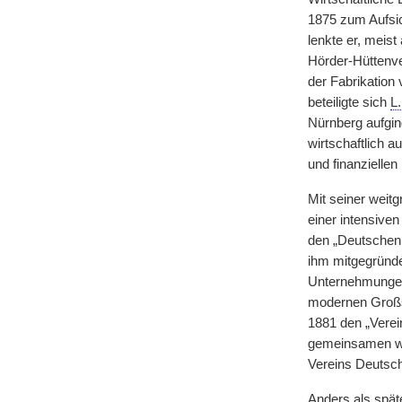
1875 zum Aufsic
lenkte er, meis
Hörder-Hüttenve
der Fabrikation
beteiligte sich
L.
Nürnberg aufgi
wirtschaftlich a
und finanziellen
Mit seiner weit
einer intensive
den „Deutschen 
ihm mitgegründe
Unternehmungen 
modernen Großst
1881 den „Verei
gemeinsamen wir
Vereins Deutsch
Anders als spät