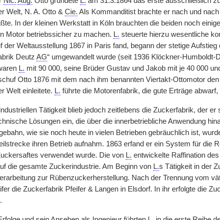
r
Nic.
Aug.
Otto gründete
L.
am 31.3.1864 das erste ausschließlich 
 Welt, N. A. Otto &
Cie.
Als Kommanditist brachte er nach und nach e
ßte. In der kleinen Werkstatt in Köln brauchten die beiden noch eini
n Motor betriebssicher zu machen.
L.
steuerte hierzu wesentliche ko
f der Weltausstellung 1867 in Paris fand, begann der stetige Aufstie
brik Deutz
AG
“ umgewandelt wurde (seit 1936 Klöckner-Humboldt-
 waren
L.
mit 90 000, seine Brüder Gustav und Jakob mit je 40 000 u
schuf Otto 1876 mit dem nach ihm benannten Viertakt-Ottomotor den
r Welt einleitete.
L.
führte die Motorenfabrik, die gute Erträge abwarf,
ndustriellen Tätigkeit blieb jedoch zeitlebens die Zuckerfabrik, der
technische Lösungen ein, die über die innerbetriebliche Anwendung hi
ebahn, wie sie noch heute in vielen Betrieben gebräuchlich ist, wur
eilstrecke ihren Betrieb aufnahm. 1863 erfand er ein System für die 
Zuckersaftes verwendet wurde. Die von
L.
entwickelte Raffination des
uf die gesamte Zuckerindustrie. Am Beginn von
L.
s Tätigkeit in der 
erarbeitung zur Rübenzuckerherstellung. Nach der Trennung vom vät
ifer die Zuckerfabrik Pfeifer & Langen in Elsdorf. In ihr erfolgte die
.
Erfolge und sein Ansehen als Ingenieur führten
L.
in die erste Reihe d