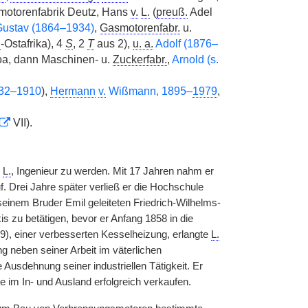
asmotorenfabrik Deutz, Hans
v.
L.
(
preuß.
Adel
ustav (1864–1934)
,
Gasmotorenfabr.
u.
.
-Ostafrika), 4
S
, 2
T
aus 2),
u. a.
Adolf (1876–
oa, dann Maschinen- u.
Zuckerfabr.
,
Arnold (s.
832–1910
),
Hermann
v.
Wißmann, 1895–
1979
,
VII).
n
L.
, Ingenieur zu werden. Mit 17 Jahren nahm er
f. Drei Jahre später verließ er die Hochschule
inem Bruder Emil geleiteten Friedrich-Wilhelms-
xis zu betätigen, bevor er Anfang 1858 in die
59), einer verbesserten Kesselheizung, erlangte
L.
g neben seiner Arbeit im väterlichen
usdehnung seiner industriellen Tätigkeit. Er
 im In- und Ausland erfolgreich verkaufen.