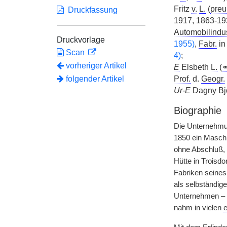
Fritz
v.
L.
(
preu
Druckfassung
1917, 1863-19
Automobilindus
Druckvorlage
1955)
,
Fabr.
in
Scan
4)
;
vorheriger Artikel
E
Elsbeth
L.
(
folgender Artikel
Prof.
d.
Geogr.
Ur-E
Dagny Bjö
Biographie
Die Unternehmun
1850 ein Masch
ohne Abschluß, 
Hütte in Troisdo
Fabriken seines
als selbständige
Unternehmen – e
nahm in vielen
e