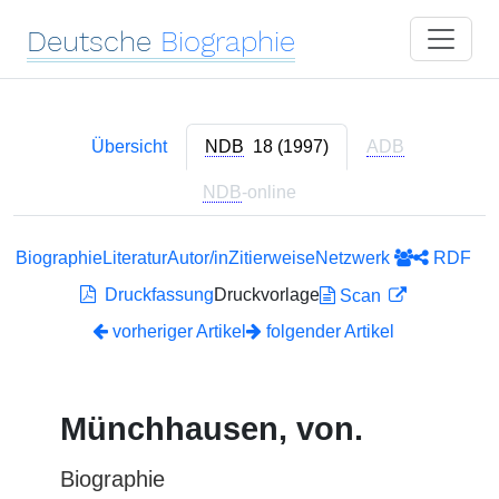
Deutsche
Biographie
Übersicht
NDB
18 (1997)
ADB
NDB
-online
Biographie
Literatur
Autor/in
Zitierweise
Netzwerk
RDF
Druckfassung
Druckvorlage
Scan
vorheriger Artikel
folgender Artikel
Münchhausen, von.
Biographie