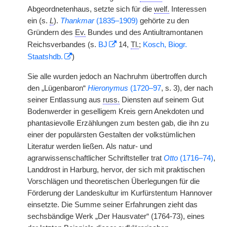
Abgeordnetenhaus, setzte sich für die
welf.
Interessen
ein (s.
L
).
Thankmar
(1835–1909)
gehörte zu den
Gründern des
Ev.
Bundes und des Antiultramontanen
Reichsverbandes (s.
BJ
14,
Tl.
;
Kosch, Biogr.
Staatshdb.
)
Sie alle wurden jedoch an Nachruhm übertroffen durch
den „Lügenbaron“
Hieronymus
(1720–97
, s. 3), der nach
seiner Entlassung aus
russ.
Diensten auf seinem Gut
Bodenwerder in geselligem Kreis gern Anekdoten und
phantasievolle Erzählungen zum besten gab, die ihn zu
einer der populärsten Gestalten der volkstümlichen
Literatur werden ließen. Als natur- und
agrarwissenschaftlicher Schriftsteller trat
Otto
(1716–74)
,
Landdrost in Harburg, hervor, der sich mit praktischen
Vorschlägen und theoretischen Überlegungen für die
Förderung der Landeskultur im Kurfürstentum Hannover
einsetzte. Die Summe seiner Erfahrungen zieht das
sechsbändige Werk „Der Hausvater“ (1764-73), eines