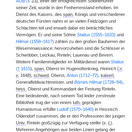
ADB
23), einer der erfolgreichsten Söldnerführer
seiner Zeit, wurde in den Freiherrenstand erhoben. Im
Dienst des Kaisers, des
span.
Königs und verschiedener
deutscher Fürsten nahm er an vielen Feldzügen und
Schlachten teil und erwarb dabei ein beträchtliches
Vermögen. Er und seine Söhne
Statius
(1555–1633)
und
Hilmar
(1558–1617)
zählen zu den großen Bauherren der
Weserrenaissance; hervorzuheben sind die Schlösser in
Schwöbber, Leizkau, Rinteln, Lauenau und Bevern.
Weitere Familienmitglieder im Militärdienst waren
Statius
(
†
1615
),
span.
Oberst im Hugenottenkrieg,
Heinrich
(
⚔
v.
1648),
schwed.
Oberst,
Anton
(1712–72)
,
kaiserl.
Generalfeldwachtmeister, und
Börries Hilmar
(1728–94)
,
hess.
Oberst und Kommandant der Festung Rinteln.
Eine bedeutende, nach seinem Tod leider zerstreute
Bibliothek trug der von einem
luth.
geprägten
Humanismus erfüllte
Ludolf
(1570–1640)
in Hessisch
Oldendorf zusammen, die er den Professoren der jungen
Univ.
Rinteln großzügig zur Verfügung stellte (s.
L
).
Mehreren Angehörigen aus beiden Linien gelang der