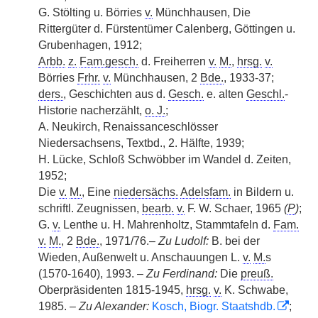
G. Stölting u. Börries
v.
Münchhausen, Die
Rittergüter d. Fürstentümer Calenberg, Göttingen u.
Grubenhagen, 1912;
Arbb.
z.
Fam.gesch.
d. Freiherren
v.
M.
,
hrsg.
v.
Börries
Frhr.
v.
Münchhausen, 2
Bde.
, 1933-37;
ders.
, Geschichten aus d.
Gesch.
e. alten
Geschl.
-
Historie nacherzählt,
o. J.
;
A. Neukirch, Renaissanceschlösser
Niedersachsens, Textbd., 2. Hälfte, 1939;
H. Lücke, Schloß Schwöbber im Wandel d. Zeiten,
1952;
Die
v.
M.
, Eine
niedersächs.
Adelsfam.
in Bildern u.
schriftl. Zeugnissen,
bearb.
v.
F. W. Schaer, 1965
(
P
)
;
G.
v.
Lenthe u. H. Mahrenholtz, Stammtafeln d.
Fam.
v.
M.
, 2
Bde.
, 1971/76.–
Zu Ludolf:
B. bei der
Wieden, Außenwelt u. Anschauungen L.
v.
M.
s
(1570-1640), 1993. –
Zu Ferdinand:
Die
preuß.
Oberpräsidenten 1815-1945,
hrsg.
v.
K. Schwabe,
1985. –
Zu Alexander:
Kosch, Biogr. Staatshdb.
;