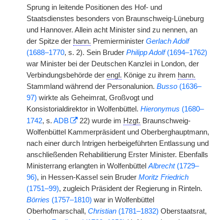
Sprung in leitende Positionen des Hof- und
Staatsdienstes besonders von Braunschweig-Lüneburg
und Hannover. Allein acht Minister sind zu nennen, an
der Spitze der
hann.
Premierminister
Gerlach Adolf
(1688–1770
,
|
s. 2). Sein Bruder
Philipp Adolf
(1694–1762)
war Minister bei der Deutschen Kanzlei in London, der
Verbindungsbehörde der
engl.
Könige zu ihrem
hann.
Stammland während der Personalunion.
Busso
(1636–
97)
wirkte als Geheimrat, Großvogt und
Konsistorialdirektor in Wolfenbüttel.
Hieronymus
(1680–
1742
, s.
ADB
22) wurde im
Hzgt.
Braunschweig-
Wolfenbüttel Kammerpräsident und Oberberghauptmann,
nach einer durch Intrigen herbeigeführten Entlassung und
anschließenden Rehabilitierung Erster Minister. Ebenfalls
Ministerrang erlangten in Wolfenbüttel
Albrecht
(1729–
96)
, in Hessen-Kassel sein Bruder
Moritz Friedrich
(1751–99)
, zugleich Präsident der Regierung in Rinteln.
Börries
(1757–1810)
war in Wolfenbüttel
Oberhofmarschall,
Christian
(1781–1832)
Oberstaatsrat,