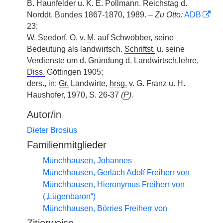
B. Haunfelder u. K. E. Pollmann. Reichstag d.
Norddt. Bundes 1867-1870, 1989. –
Zu Otto:
ADB
23;
W. Seedorf, O.
v.
M.
auf Schwöbber, seine
Bedeutung als landwirtsch.
Schriftst.
u. seine
Verdienste um d. Gründung d. Landwirtsch.lehre,
Diss.
Göttingen 1905;
ders.
, in:
Gr.
Landwirte,
hrsg.
v.
G. Franz u. H.
Haushofer, 1970, S. 26-37
(
P
).
Autor/in
Dieter Brosius
Familienmitglieder
Münchhausen, Johannes
Münchhausen, Gerlach Adolf Freiherr von
Münchhausen, Hieronymus Freiherr von
(„Lügenbaron“)
Münchhausen, Börries Freiherr von