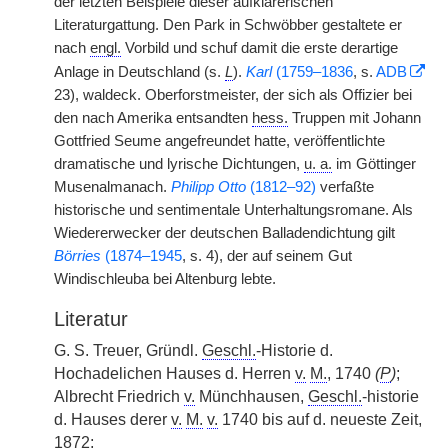
der letzten Beispiele dieser aufklärerischen
Literaturgattung. Den Park in Schwöbber gestaltete er
nach
engl.
Vorbild und schuf damit die erste derartige
Anlage in Deutschland (s.
L
).
Karl
(1759–1836
, s.
ADB
23), waldeck. Oberforstmeister, der sich als Offizier bei
den nach Amerika entsandten
hess.
Truppen mit Johann
Gottfried Seume angefreundet hatte, veröffentlichte
dramatische und lyrische Dichtungen,
u. a.
im Göttinger
Musenalmanach.
Philipp Otto
(1812–92)
verfaßte
historische und sentimentale Unterhaltungsromane. Als
Wiedererwecker der deutschen Balladendichtung gilt
Börries
(1874–1945
, s. 4), der auf seinem Gut
Windischleuba bei Altenburg lebte.
Literatur
G. S. Treuer, Gründl.
Geschl.
-Historie d.
Hochadelichen Hauses d. Herren
v.
M.
, 1740
(
P
)
;
Albrecht Friedrich
v.
Münchhausen,
Geschl.
-historie
d. Hauses derer
v.
M.
v.
1740 bis auf d. neueste Zeit,
1872;