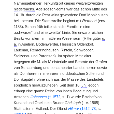
Namengebender Herkunftsort dieses weitverzweigten
niedersächs.
Adelsgeschlechts war das schon Mitte des
14.
Jh.
durch die Pest wüst gewordene Dorf Monichusen
bei Loccum. Die Stammreihe beginnt mit
Rembert
(
erw.
1183). Schon früh teilte sich die Familie in eine
„schwarze“ und eine „weiße“ Linie. Sie erwarb reichen
Besitz vor allem im mittleren Weserraum (Rittergüter
u.
a.
in Apelern, Bodenwerder, Hessisch Oldendorf,
Lauenau, Remeringhausen, Rinteln, Schwöbber,
Stolzenau und Parensen). Im späten Mittelalter
begegnen die
M.
als Ministeriale und Beamte der Grafen
von Schaumburg und benachbarter Landesherren sowie
als Domherren in mehreren norddeutschen Stiften und
Domkapiteln, ohne sich aus der Masse des Landadels
sonderlich herauszuheben. Seit dem 16.
Jh.
jedoch
erlangt eine ganze Reihe von ihnen Bedeutung und
Ansehen.
Johannes
(
†
1572
, s. 1) wurde Bischof von
Kurland und Ösel, sein Bruder
Christoph
(
†
v.
1565)
Statthalter in Estland. Der Obrist
Hilmar
(1512–73
, s.