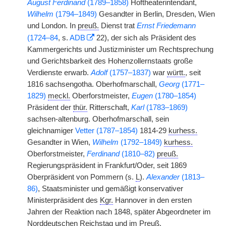
August Ferdinand
(1789–1858)
Hoftheaterintendant,
Wilhelm
(1794–1849)
Gesandter in Berlin, Dresden, Wien
und London. In
preuß.
Dienst trat
Ernst Friedemann
(1724–84
, s.
ADB
22), der sich als Präsident des
Kammergerichts und Justizminister um Rechtsprechung
und Gerichtsbarkeit des Hohenzollernstaats große
Verdienste erwarb.
Adolf
(1757–1837)
war
württ.
, seit
1816 sachsengotha. Oberhofmarschall,
Georg
(1771–
1829)
meckl.
Oberforstmeister,
Eugen
(1780–1854)
Präsident der
thür.
Ritterschaft,
Karl
(1783–1869)
sachsen-altenburg. Oberhofmarschall, sein
gleichnamiger
Vetter (1787–1854)
1814-29
kurhess.
Gesandter in Wien,
Wilhelm
(1792–1849)
kurhess.
Oberforstmeister,
Ferdinand
(1810–82)
preuß.
Regierungspräsident in Frankfurt/Oder, seit 1869
Oberpräsident von Pommern (s.
L
).
Alexander
(1813–
86)
, Staatsminister und gemäßigt konservativer
Ministerpräsident des
Kgr.
Hannover in den ersten
Jahren der Reaktion nach 1848, später Abgeordneter im
Norddeutschen Reichstag und im
Preuß.