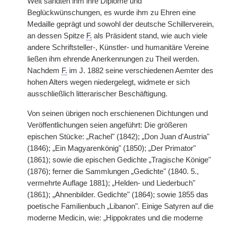
Welt sandten ihm ihre Diplome und
Beglückwünschungen, es wurde ihm zu Ehren eine
Medaille geprägt und sowohl der deutsche Schillerverein,
an dessen Spitze
F.
als Präsident stand, wie auch viele
andere Schriftsteller-, Künstler- und humanitäre Vereine
ließen ihm ehrende Anerkennungen zu Theil werden.
Nachdem
F.
im J. 1882 seine verschiedenen Aemter des
hohen Alters wegen niedergelegt, widmete er sich
ausschließlich litterarischer Beschäftigung.
Von seinen übrigen noch erschienenen Dichtungen und
Veröffentlichungen seien angeführt: Die größeren
epischen Stücke: „Rachel" (1842); „Don Juan d'Austria"
(1846); „Ein Magyarenkönig" (1850); „Der Primator"
(1861); sowie die epischen Gedichte „Tragische Könige"
(1876); ferner die Sammlungen „Gedichte" (1840. 5.,
vermehrte Auflage 1881); „Helden- und Liederbuch"
(1861); „Ahnenbilder. Gedichte" (1864); sowie 1855 das
poetische Familienbuch „Libanon". Einige Satyren auf die
moderne Medicin, wie: „Hippokrates und die moderne