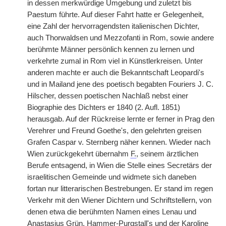
in dessen merkwürdige Umgebung und zuletzt bis
Paestum führte. Auf dieser Fahrt hatte er Gelegenheit,
eine Zahl der hervorragendsten italienischen Dichter,
auch Thorwaldsen und Mezzofanti in Rom, sowie andere
berühmte Männer persönlich kennen zu lernen und
verkehrte zumal in Rom viel in Künstlerkreisen. Unter
anderen machte er auch die Bekanntschaft Leopardi's
und in Mailand jene des poetisch begabten Fouriers J. C.
Hilscher, dessen poetischen Nachlaß nebst einer
Biographie des Dichters er 1840 (2. Aufl. 1851)
herausgab. Auf der Rückreise lernte er ferner in Prag den
Verehrer und Freund Goethe's, den gelehrten
|
greisen
Grafen Caspar v. Sternberg näher kennen. Wieder nach
Wien zurückgekehrt übernahm
F.
, seinem ärztlichen
Berufe entsagend, in Wien die Stelle eines Secretärs der
israelitischen Gemeinde und widmete sich daneben
fortan nur litterarischen Bestrebungen. Er stand im regen
Verkehr mit den Wiener Dichtern und Schriftstellern, von
denen etwa die berühmten Namen eines Lenau und
Anastasius Grün, Hammer-Purgstall's und der Karoline