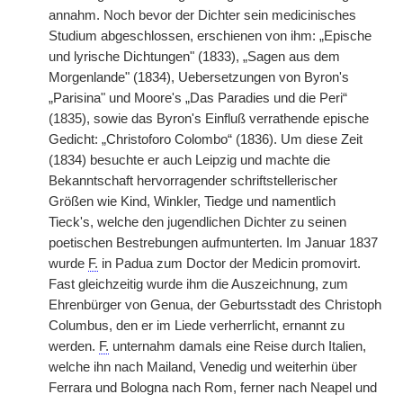
annahm. Noch bevor der Dichter sein medicinisches
Studium abgeschlossen, erschienen von ihm: „Epische
und lyrische Dichtungen" (1833), „Sagen aus dem
Morgenlande" (1834), Uebersetzungen von Byron's
„Parisina" und Moore's „Das Paradies und die Peri“
(1835), sowie das Byron's Einfluß verrathende epische
Gedicht: „Christoforo Colombo“ (1836). Um diese Zeit
(1834) besuchte er auch Leipzig und machte die
Bekanntschaft hervorragender schriftstellerischer
Größen wie Kind, Winkler, Tiedge und namentlich
Tieck's, welche den jugendlichen Dichter zu seinen
poetischen Bestrebungen aufmunterten. Im Januar 1837
wurde
F.
in Padua zum Doctor der Medicin promovirt.
Fast gleichzeitig wurde ihm die Auszeichnung, zum
Ehrenbürger von Genua, der Geburtsstadt des Christoph
Columbus, den er im Liede verherrlicht, ernannt zu
werden.
F.
unternahm damals eine Reise durch Italien,
welche ihn nach Mailand, Venedig und weiterhin über
Ferrara und Bologna nach Rom, ferner nach Neapel und