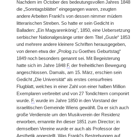
Nachdem im October des bedeutungsvollen Jahres 1848
die „Sonntagsblätter" eingegangen waren, zeugten
andere Arbeiten Frankl's von dessen nimmer müdem
litterarischen Streben. So hatte er sein Gedicht in
Balladen: „Ein Magyarenkönig", 1850, eine Uebersetzung
serbischer Nationalgesänge unter dem Titel „Gusle“ 1853
und mehrere andere kleinere Schriften herausgegeben,
von denen etwa der „Prolog zu Goethes Geburtstag“
1849 noch besonders genannt sei. Mit Begeisterung
hatte sich im Jahre 1848
F.
der freiheitlichen Bewegung
angeschlossen. Damals, am 15. März, erschien sein
Gedicht „Die Universität“ als erstes censurfreies
Flugblatt, welches in einer Zahl von einer halben Million
Exemplaren verbreitet und von 27 Tondichtern componirt
wurde.
F.
wurde im Jahre 1850 in den Vorstand der
israelitischen Gemeinde Wiens gewählt. Da er sich auch
große Verdienste um den Musikverein der Residenz
erworben, ernannte ihn dieser 1851 zum Director; in
demselben Vereine wurde er auch als Professor der
Aesthetik angestellt. Was Frankl's Bestrebungen auf