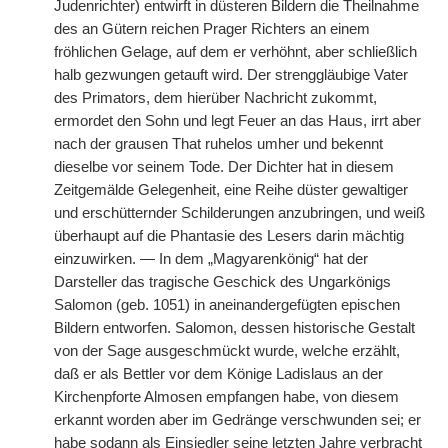
Judenrichter) entwirft in düsteren Bildern die Theilnahme
des an Gütern reichen Prager Richters an einem
fröhlichen Gelage, auf dem er verhöhnt, aber schließlich
halb gezwungen getauft wird. Der strenggläubige Vater
des Primators, dem hierüber Nachricht zukommt,
ermordet den Sohn und legt Feuer an das Haus, irrt aber
nach der grausen That ruhelos umher und bekennt
dieselbe vor seinem Tode. Der Dichter hat in diesem
Zeitgemälde Gelegenheit, eine Reihe düster gewaltiger
und erschütternder Schilderungen anzubringen, und weiß
überhaupt auf die Phantasie des Lesers darin mächtig
einzuwirken. — In dem „Magyarenkönig“ hat der
Darsteller das tragische Geschick des Ungarkönigs
Salomon (geb. 1051) in aneinandergefügten epischen
Bildern entworfen. Salomon, dessen historische Gestalt
von der Sage ausgeschmückt wurde, welche erzählt,
daß er als Bettler vor dem Könige Ladislaus an der
Kirchenpforte Almosen empfangen habe, von diesem
erkannt worden aber im Gedränge verschwunden sei; er
habe sodann als Einsiedler seine letzten Jahre verbracht