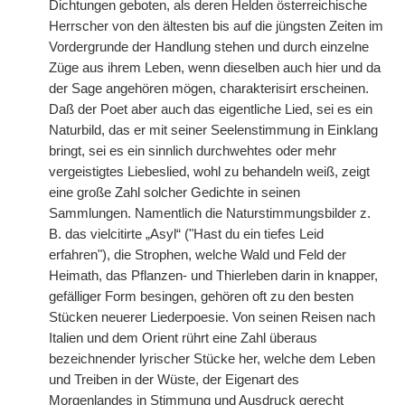
Dichtungen geboten, als deren Helden österreichische
Herrscher von den ältesten bis auf die jüngsten Zeiten im
Vordergrunde der Handlung stehen und durch einzelne
Züge aus ihrem Leben, wenn dieselben auch hier und da
der Sage angehören mögen, charakterisirt erscheinen.
Daß der Poet aber auch das eigentliche Lied, sei es ein
Naturbild, das er mit seiner Seelenstimmung in Einklang
bringt, sei es ein sinnlich durchwehtes oder mehr
vergeistigtes Liebeslied, wohl zu behandeln weiß, zeigt
eine große Zahl solcher Gedichte in seinen
Sammlungen. Namentlich die Naturstimmungsbilder z.
B. das vielcitirte „Asyl“ ("Hast du ein tiefes Leid
erfahren"), die Strophen, welche Wald und Feld der
Heimath, das Pflanzen- und Thierleben darin in knapper,
gefälliger Form besingen, gehören oft zu den besten
Stücken neuerer Liederpoesie. Von seinen Reisen nach
Italien und dem Orient rührt eine Zahl überaus
bezeichnender lyrischer Stücke her, welche dem Leben
und Treiben in der Wüste, der Eigenart des
Morgenlandes in Stimmung und Ausdruck gerecht