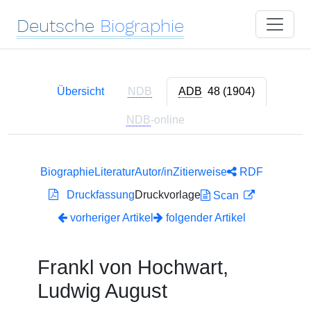
Deutsche
Biographie
Übersicht
NDB
ADB
48 (1904)
NDB
-online
Biographie
Literatur
Autor/in
Zitierweise
RDF
Druckfassung
Druckvorlage
Scan
vorheriger Artikel
folgender Artikel
Frankl von Hochwart,
Ludwig August