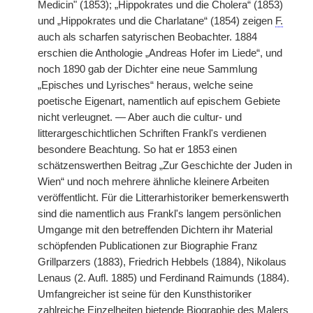
Medicin" (1853); „Hippokrates und die Cholera“ (1853)
und „Hippokrates und die Charlatane“ (1854) zeigen
F.
auch als scharfen satyrischen Beobachter. 1884
erschien die Anthologie „Andreas Hofer im Liede“, und
noch 1890 gab der Dichter eine neue Sammlung
„Episches und Lyrisches“ heraus, welche seine
poetische Eigenart, namentlich auf epischem Gebiete
nicht verleugnet. — Aber auch die cultur- und
litterargeschichtlichen Schriften Frankl's verdienen
besondere Beachtung. So hat er 1853 einen
schätzenswerthen Beitrag „Zur Geschichte der Juden in
Wien“ und noch mehrere ähnliche kleinere Arbeiten
veröffentlicht. Für die Litterarhistoriker bemerkenswerth
sind die namentlich aus Frankl's langem persönlichen
Umgange mit den betreffenden Dichtern ihr Material
schöpfenden Publicationen zur Biographie Franz
Grillparzers (1883), Friedrich Hebbels (1884), Nikolaus
Lenaus (2. Aufl. 1885) und Ferdinand Raimunds (1884).
Umfangreicher ist seine für den Kunsthistoriker
zahlreiche Einzelheiten bietende Biographie des Malers