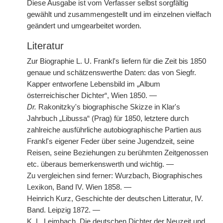
Diese Ausgabe ist
|
vom Verfasser selbst sorgfältig
gewählt und zusammengestellt und im einzelnen vielfach
geändert und umgearbeitet worden.
Literatur
Zur Biographie L. U. Frankl's liefern für die Zeit bis 1850
genaue und schätzenswerthe Daten: das von Siegfr.
Kapper entworfene Lebensbild im „Album
österreichischer Dichter“, Wien 1850. —
Dr.
Rakonitzky's biographische Skizze in Klar's
Jahrbuch „Libussa“ (Prag) für 1850, letztere durch
zahlreiche ausführliche autobiographische Partien aus
Frankl's eigener Feder über seine Jugendzeit, seine
Reisen, seine Beziehungen zu berühmten Zeitgenossen
etc. überaus bemerkenswerth und wichtig. —
Zu vergleichen sind ferner: Wurzbach, Biographisches
Lexikon, Band IV. Wien 1858. —
Heinrich Kurz, Geschichte der deutschen Litteratur, IV.
Band. Leipzig 1872. —
K. L. Leimbach, Die deutschen Dichter der Neuzeit und