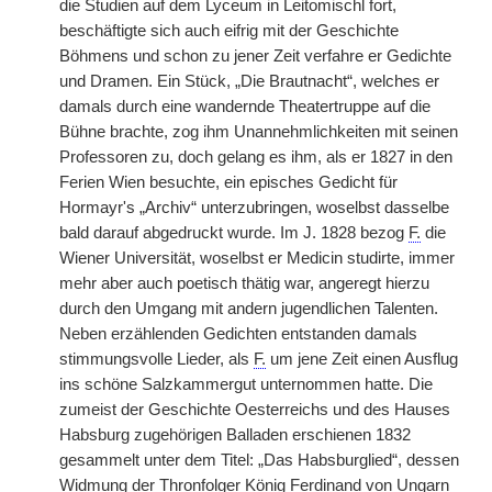
die Studien auf dem Lyceum in Leitomischl fort,
beschäftigte sich auch eifrig mit der Geschichte
Böhmens und schon zu jener Zeit verfahre er Gedichte
und Dramen. Ein Stück, „Die Brautnacht“, welches er
damals durch eine wandernde Theatertruppe auf die
Bühne brachte, zog ihm Unannehmlichkeiten mit seinen
Professoren zu, doch gelang es ihm, als er 1827 in den
Ferien Wien besuchte, ein episches Gedicht für
Hormayr's „Archiv“ unterzubringen, woselbst dasselbe
bald darauf abgedruckt wurde. Im J. 1828 bezog
F.
die
Wiener Universität, woselbst er Medicin studirte, immer
mehr aber auch poetisch thätig war, angeregt hierzu
durch den Umgang mit andern jugendlichen Talenten.
Neben erzählenden Gedichten entstanden damals
stimmungsvolle Lieder, als
F.
um jene Zeit einen Ausflug
ins schöne Salzkammergut unternommen hatte. Die
zumeist der Geschichte Oesterreichs und des Hauses
Habsburg zugehörigen Balladen erschienen 1832
gesammelt unter dem Titel: „Das Habsburglied“, dessen
Widmung der Thronfolger König Ferdinand von Ungarn