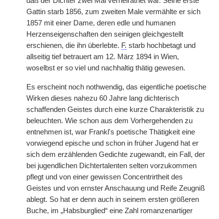
daß der Dichter zwei Mal verheirathet war. Seine erste
Gattin starb 1856, zum zweiten Male vermählte er sich
1857 mit einer Dame, deren edle und humanen
Herzenseigenschaften den seinigen gleichgestellt
erschienen, die ihn überlebte.
F.
starb hochbetagt und
allseitig tief betrauert am 12. März 1894 in Wien,
woselbst er so viel und nachhaltig thätig gewesen.
Es erscheint noch nothwendig, das eigentliche poetische
Wirken dieses nahezu 60 Jahre lang dichterisch
schaffenden Geistes durch eine kurze Charakteristik zu
beleuchten. Wie schon aus dem Vorhergehenden zu
entnehmen ist, war Frankl's poetische Thätigkeit eine
vorwiegend epische und schon in früher Jugend hat er
sich dem erzählenden Gedichte zugewandt, ein Fall, der
bei jugendlichen Dichtertalenten selten vorzukommen
pflegt und von einer gewissen Concentrirtheit des
Geistes und von ernster Anschauung und Reife Zeugniß
ablegt. So hat er denn auch in seinem ersten größeren
Buche, im „Habsburglied“ eine Zahl romanzenartiger