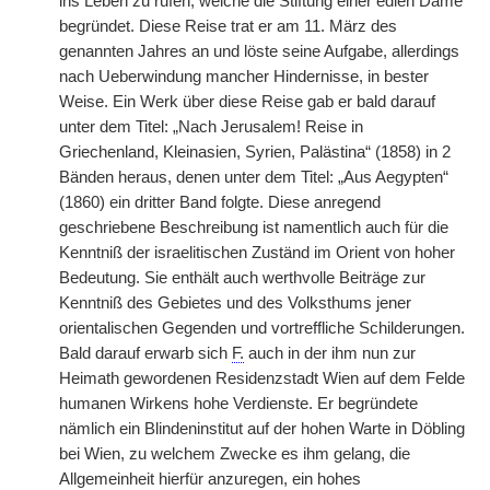
ins Leben zu rufen, welche die Stiftung einer edlen Dame
begründet. Diese Reise trat er am 11. März des
genannten Jahres an und löste seine Aufgabe, allerdings
nach Ueberwindung mancher Hindernisse, in bester
Weise. Ein Werk über diese Reise gab er bald darauf
unter dem Titel: „Nach Jerusalem! Reise in
Griechenland, Kleinasien, Syrien, Palästina“ (1858) in 2
Bänden heraus, denen unter dem Titel: „Aus Aegypten“
(1860) ein dritter Band folgte. Diese anregend
geschriebene Beschreibung ist namentlich auch für die
Kenntniß der israelitischen Zuständ
|
im Orient von hoher
Bedeutung. Sie enthält auch werthvolle Beiträge zur
Kenntniß des Gebietes und des Volksthums jener
orientalischen Gegenden und vortreffliche Schilderungen.
Bald darauf erwarb sich
F.
auch in der ihm nun zur
Heimath gewordenen Residenzstadt Wien auf dem Felde
humanen Wirkens hohe Verdienste. Er begründete
nämlich ein Blindeninstitut auf der hohen Warte in Döbling
bei Wien, zu welchem Zwecke es ihm gelang, die
Allgemeinheit hierfür anzuregen, ein hohes