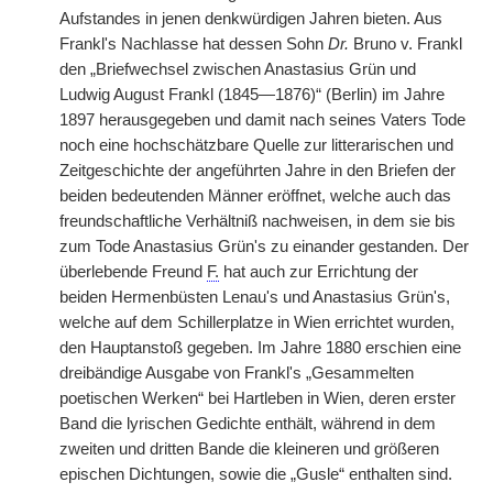
Aufstandes in jenen denkwürdigen Jahren bieten. Aus
Frankl's Nachlasse hat dessen Sohn
Dr.
Bruno v. Frankl
den „Briefwechsel zwischen Anastasius Grün und
Ludwig August Frankl (1845—1876)“ (Berlin) im Jahre
1897 herausgegeben und damit nach seines Vaters Tode
noch eine hochschätzbare Quelle zur litterarischen und
Zeitgeschichte der angeführten Jahre in den Briefen der
beiden bedeutenden Männer eröffnet, welche auch das
freundschaftliche Verhältniß nachweisen, in dem sie bis
zum Tode Anastasius Grün's zu einander gestanden. Der
überlebende Freund
F.
hat auch zur Errichtung der
beiden Hermenbüsten Lenau's und Anastasius Grün's,
welche auf dem Schillerplatze in Wien errichtet wurden,
den Hauptanstoß gegeben. Im Jahre 1880 erschien eine
dreibändige Ausgabe von Frankl's „Gesammelten
poetischen Werken“ bei Hartleben in Wien, deren erster
Band die lyrischen Gedichte enthält, während in dem
zweiten und dritten Bande die kleineren und größeren
epischen Dichtungen, sowie die „Gusle“ enthalten sind.