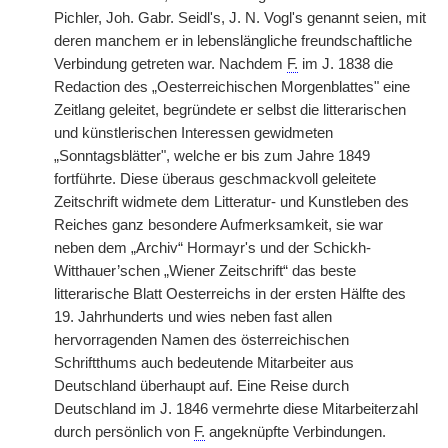
Pichler, Joh. Gabr. Seidl's, J. N. Vogl's genannt seien, mit
deren manchem er in lebenslängliche freundschaftliche
Verbindung getreten war. Nachdem
F.
im J. 1838 die
Redaction des „Oesterreichischen Morgenblattes" eine
Zeitlang geleitet, begründete er selbst die litterarischen
und künstlerischen Interessen gewidmeten
„Sonntagsblätter", welche er bis zum Jahre 1849
fortführte. Diese überaus geschmackvoll geleitete
Zeitschrift widmete dem Litteratur- und Kunstleben des
Reiches ganz besondere Aufmerksamkeit, sie war
neben dem „Archiv“ Hormayr's und der Schickh-
Witthauer’schen „Wiener Zeitschrift“ das beste
litterarische Blatt Oesterreichs in der ersten Hälfte des
19. Jahrhunderts und wies neben fast allen
hervorragenden Namen des österreichischen
Schriftthums auch bedeutende Mitarbeiter aus
Deutschland überhaupt auf. Eine Reise durch
Deutschland im J. 1846 vermehrte diese Mitarbeiterzahl
durch persönlich von
F.
angeknüpfte Verbindungen.