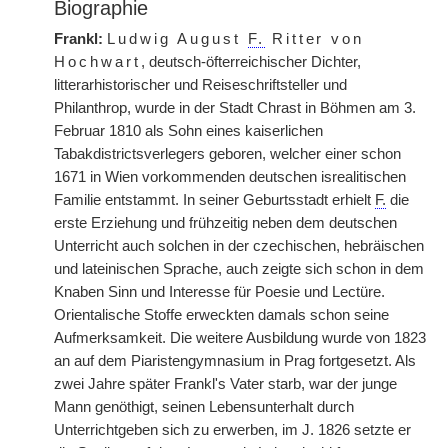
Biographie
Frankl:
Ludwig August
F.
Ritter von
Hochwart
, deutsch-öfterreichischer Dichter,
litterarhistorischer und Reiseschriftsteller und
Philanthrop, wurde in der Stadt Chrast in Böhmen am 3.
Februar 1810 als Sohn eines kaiserlichen
Tabakdistrictsverlegers geboren, welcher einer schon
1671 in Wien vorkommenden deutschen isrealitischen
Familie entstammt. In seiner Geburtsstadt erhielt
F.
die
erste Erziehung und frühzeitig neben dem deutschen
Unterricht auch solchen in der czechischen, hebräischen
und lateinischen Sprache, auch zeigte sich schon in dem
Knaben Sinn und Interesse für Poesie und Lectüre.
Orientalische Stoffe erweckten damals schon seine
Aufmerksamkeit. Die weitere Ausbildung wurde von 1823
an auf dem Piaristengymnasium in Prag fortgesetzt. Als
zwei Jahre später Frankl's Vater starb, war der junge
Mann genöthigt, seinen Lebensunterhalt durch
Unterrichtgeben sich zu erwerben, im J. 1826 setzte er