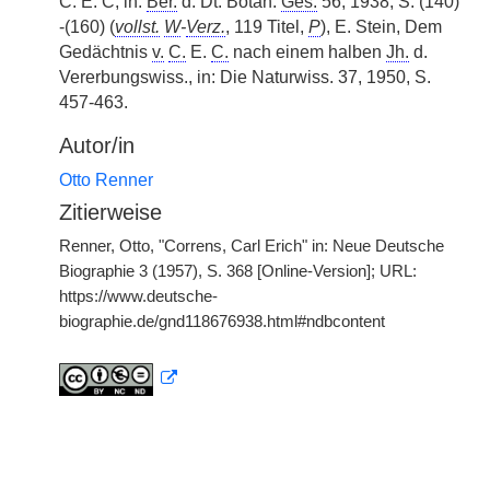
C. E. C, in:
Ber.
d. Dt. Botan.
Ges.
56, 1938, S. (140)
-(160) (
vollst.
W
-
Verz.
, 119 Titel,
P
), E. Stein, Dem
Gedächtnis
v.
C.
E.
C.
nach einem halben
Jh.
d.
Vererbungswiss., in: Die Naturwiss. 37, 1950, S.
457-463.
Autor/in
Otto Renner
Zitierweise
Renner, Otto, "Correns, Carl Erich" in: Neue Deutsche
Biographie 3 (1957), S. 368 [Online-Version]; URL:
https://www.deutsche-
biographie.de/gnd118676938.html#ndbcontent