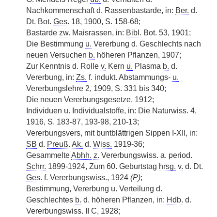
Nachkommenschaft d. Rassenbastarde, in:
Ber.
d.
Dt. Bot.
Ges.
18, 1900, S. 158-68;
Bastarde
zw.
Maisrassen, in:
Bibl.
Bot. 53, 1901;
Die Bestimmung
u.
Vererbung d. Geschlechts nach
neuen Versuchen
b.
höheren Pflanzen, 1907;
Zur Kenntnis d. Rolle
v.
Kern
u.
Plasma
b.
d.
Vererbung, in:
Zs.
f. indukt. Abstammungs-
u.
Vererbungslehre 2, 1909, S. 331 bis 340;
Die neuen Vererbungsgesetze, 1912;
Individuen
u.
Individualstoffe, in: Die Naturwiss. 4,
1916, S. 183-87, 193-98, 210-13;
Vererbungsvers, mit buntblättrigen Sippen I-XII, in:
SB
d.
Preuß.
Ak.
d.
Wiss.
1919-36;
Gesammelte
Abhh.
z.
Vererbungswiss. a. period.
Schrr.
1899-1924, Zum 60. Geburtstag
hrsg.
v.
d. Dt.
Ges.
f. Vererbungswiss., 1924
(
P
)
;
Bestimmung, Vererbung
u.
Verteilung d.
Geschlechtes
b.
d. höheren Pflanzen, in:
Hdb.
d.
Vererbungswiss. II C, 1928;