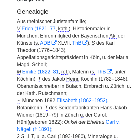
Genealogie
Aus rheinischer Juristenfamilie;
V
Erich (1821–77
,
kath.
), Historienmaler in
München, Ehrenmitglied der Bayerischen
Ak.
der
Künste (
s.
ADB
XLVII,
ThB
),
S
des Karl
Theodor (1776–1843),
Appellationsgerichtspräsident in Köln,
u.
der Maria
Magd. Scholl;
M
Emilie (1822–81
,
ref.
), Malerin (
s.
ThB
, unter
Köchlin),
T
des Jakob
Heinr.
Köchlin (1782–1848),
Oberamtsschreiber in Bülach, Embrach
u.
Zürich,
u.
der
Kath.
Rutschmann;
⚭
München 1892
Elisabeth (1862–1952)
,
Botanikerin,
T
des Seidenfabrikanten Hans Jakob
Widmer (1819–79) in Zürich
u.
der Carol.
Hüni
(geboren 1822);
Onkel der Ehefrau
Carl
v.
Nägeli (
†
1891)
;
2
S
, 1
T
,
u. a.
Carl (
1893-1980
), Mineraloge
u.