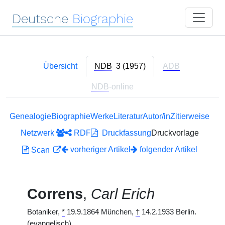
Deutsche
Biographie
Übersicht
NDB
3 (1957)
ADB
NDB
-online
Genealogie
Biographie
Werke
Literatur
Autor/in
Zitierweise
Netzwerk
RDF
Druckfassung
Druckvorlage
vorheriger Artikel
folgender Artikel
Scan
Correns
,
Carl Erich
Botaniker,
*
19.9.1864 München,
†
14.2.1933 Berlin.
(evangelisch)