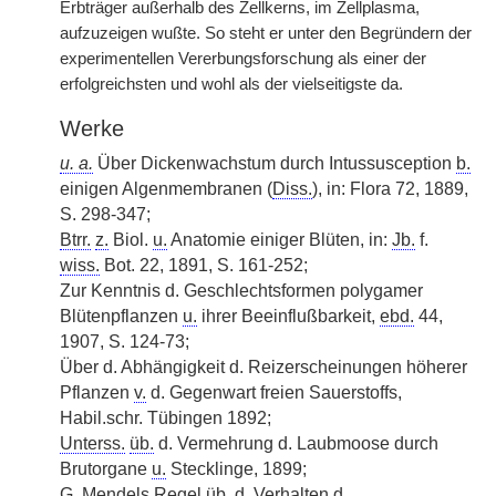
Erbträger außerhalb des Zellkerns, im Zellplasma,
aufzuzeigen wußte. So steht er unter den Begründern der
experimentellen Vererbungsforschung als einer der
erfolgreichsten und wohl als der vielseitigste da.
Werke
u. a.
Über Dickenwachstum durch Intussusception
b.
einigen Algenmembranen (
Diss.
), in: Flora 72, 1889,
S. 298-347;
Btrr.
z.
Biol.
u.
Anatomie einiger Blüten, in:
Jb.
f.
wiss.
Bot. 22, 1891, S. 161-252;
Zur Kenntnis d. Geschlechtsformen polygamer
Blütenpflanzen
u.
ihrer Beeinflußbarkeit,
ebd.
44,
1907, S. 124-73;
Über d. Abhängigkeit d. Reizerscheinungen höherer
Pflanzen
v.
d. Gegenwart freien Sauerstoffs,
Habil.schr. Tübingen 1892;
Unterss.
üb.
d. Vermehrung d. Laubmoose durch
Brutorgane
u.
Stecklinge, 1899;
G. Mendels Regel
üb.
d. Verhalten d.