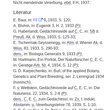
Nicht mendelnde Vererbung,
ebd.
II H, 1937.
Literatur
E. Baur, in:
FF
9, 1933, S. 120;
A. Bluhm, in: Eugenik 3, H. 2, 1933
(
P
)
;
G. Haberlandt, Gedächtnisrede auf
C.
C, in:
SB
d.
Preuß.
Ak.
d.
Wiss.
1933, S. 125-33;
E. Tschermak-Seyssenegg, in:
Alm.
d. Wiener
Ak.
d.
Wiss.
83, 1933, S. 290-93;
ders.
, in: Biologia Generalis 9, 1933
(
P
)
;
M. Hartmann, Ein Porträt, Der Naturforscher
C.
E. C,
in: Geistige
Arb.
Nr.
4, 1934, S. 12
(
P
)
;
G. D. Karpechenko, in: Bull, of the applied Botany,
Genetics and Plant Breeding, ser. 2, Leningrad 1934
(russisch);
F.
v.
Wettstein, Gedächtnisrede auf
C.
E. C, in: Die
Naturwiss. 22, 1934, S. 2-8
(
P
)
;
ders.
,
C.
E.
C.
zum Gedächtnis!, in:
Zs.
f. indukt.
Abstamm.
u.
Vererbungslehre 76, 1939, S. 1-10;