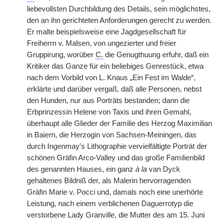
liebevollsten Durchbildung des Details, sein möglichstes,
den an ihn gerichteten Anforderungen gerecht zu werden.
Er malte beispielsweise eine Jagdgesellschaft für
Freiherrn v. Malsen, von ungezierter und freier
Gruppirung, worüber
C.
die Genugthuung erfuhr, daß ein
Kritiker das Ganze für ein beliebiges Genrestück, etwa
nach dem Vorbild von L. Knaus „Ein Fest im Walde“,
erklärte und darüber vergaß, daß alle Personen, nebst
den Hunden, nur aus Porträts bestanden; dann die
Erbprinzessin Helene von Taxis und ihren Gemahl,
überhaupt alle Glieder der Familie des Herzog Maximilian
in Baiern, die Herzogin von Sachsen-Meiningen, das
durch Ingenmay's Lithographie vervielfältigte Porträt der
schönen Gräfin Arco-Valley und das große Familienbild
des genannten Hauses, ein ganz
à la
van Dyck
gehaltenes Bildniß der, als Malerin hervorragenden
Gräfin Marie v. Pocci und, damals noch eine unerhörte
Leistung, nach einem verblichenen Daguerrotyp die
verstorbene Lady Granville, die Mutter des am 15. Juni