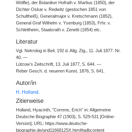
Wölfle), der Botaniker Hofrath v. Martius (1850), der
Dichter Oskar v. Redwitz (gestochen 1851 von
Schultheiß), Generalmajor v. Kretschmann (1852),
General Graf Wilhelm v. Ysenburg (1853), Frhr. v.
Schlettheim, Staatsrath v. Zenetti (1854) etc.
Literatur
Vgl. Nekrolog in Beil. 192 d. Allg. Ztg., 11. Juli 1877. Nr.
40. —
Lützow's Zeitschrift, 13. Juli 1877, S. 644. —
Reber Gesch. d. neueren Kunst. 1876, S. 641.
Autor/in
H. Holland.
Zitierweise
Holland, Hyacinth, "Correns, Erich" in: Allgemeine
Deutsche Biographie 47 (1903), S. 529-531 [Online-
Version]; URL: https://www.deutsche-
biographie.de/gnd11668125X.html#adbcontent