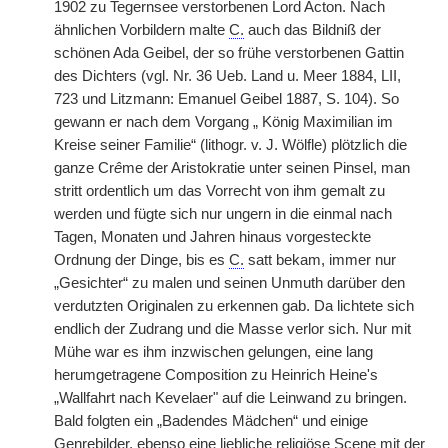
1902 zu Tegernsee verstorbenen Lord Acton. Nach
ähnlichen Vorbildern malte
C.
auch das Bildniß der
schönen Ada Geibel, der so frühe verstorbenen Gattin
des Dichters (vgl. Nr. 36 Ueb. Land u. Meer 1884, LII,
723 und Litzmann: Emanuel Geibel 1887, S. 104). So
gewann er nach dem Vorgang „ König Maximilian im
Kreise seiner Familie“ (lithogr. v. J. Wölfle) plötzlich die
ganze Cr
ê
me der Aristokratie unter seinen Pinsel, man
stritt ordentlich um das Vorrecht von ihm gemalt zu
werden und fügte sich nur ungern in die einmal nach
Tagen, Monaten und Jahren hinaus vorgesteckte
Ordnung der Dinge, bis es
C.
satt bekam, immer nur
„Gesichter“ zu malen und seinen Unmuth darüber den
verdutzten Originalen zu erkennen gab. Da lichtete sich
endlich der Zudrang und die Masse verlor sich. Nur mit
Mühe war es ihm inzwischen gelungen, eine lang
herumgetragene Composition zu Heinrich Heine's
„Wallfahrt nach Kevelaer" auf die Leinwand zu bringen.
Bald folgten ein „Badendes Mädchen“ und einige
Genrebilder, ebenso eine liebliche religiöse Scene mit der