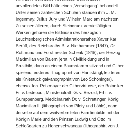
unvollendetes Bild hätte einen „Versehgang“ behandelt.
Unter seinen zahlreichen Schülern standen ihm J. M.
Ingenmay, Julius Jury und Wilhelm Marc am nächsten.
Zu seinen älteren, durch Steindruck vervielfältigten
Werken gehören die Bildnisse des herzoglich
Leuchtenberg’schen Administrationsrathes Xaver Karl
Berüff, des Reichsraths B. v. Niethammer (1847),
Dr.
Rottmund und Forstmeister Schenk (1848), der Herzog
Maximilian von Baiern (erst in Civilkleidung und in
Brustbild, dann an einem Baumstamm sitzend und Cither
spielend, ersteres lithographirt von Hanfstängl, letzteres
als Kniestück galvanographirt von Leo Schöninger),
ebenso Joh. Petzmayer der Cithervirtuose, der Botaniker
Fr. v. Ledebour, Ministerialrath G. v. Bezold, Frhr. v.
Gumppenberg, Medicinalrath
Dr.
v. Schrettinger, König
Maximilian II. (lithographirt von Piloty und Löhle), dann
derselbe auf dem weitverbreiteten Familienbilde mit der
Königin Marie und den Prinzen Ludwig und Otto im
Schloßgarten zu Hohenschwangau (lithographirt von J.