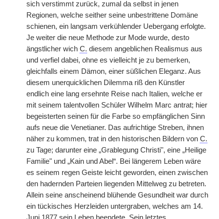
sich verstimmt zurück, zumal da selbst in jenen
Regionen, welche seither seine unbestrittene Domäne
schienen, ein langsam verkühlender Uebergang erfolgte.
Je weiter die neue Methode zur Mode wurde, desto
ängstlicher wich
C.
diesem angeblichen Realismus aus
und verfiel dabei, ohne es vielleicht je zu bemerken,
gleichfalls einem Dämon, einer süßlichen Eleganz. Aus
diesem unerquicklichen Dilemma riß den Künstler
endlich eine lang ersehnte Reise nach Italien, welche er
mit seinem talentvollen Schüler Wilhelm Marc antrat; hier
begeisterten seinen für die Farbe so empfänglichen Sinn
aufs neue die Venetianer. Das aufrichtige Streben, ihnen
näher zu kommen, trat in den historischen Bildern von
C.
zu Tage; darunter eine „Grablegung Christi", eine „Heilige
Familie" und „Kain und Abel“. Bei längerem Leben wäre
es seinem regen Geiste leicht geworden, einen zwischen
den hadernden Parteien liegenden Mittelweg zu betreten.
Allein seine anscheinend blühende Gesundheit war durch
ein tückisches Herzleiden untergraben, welches am 14.
Juni 1877 sein Leben beendete. Sein letztes,