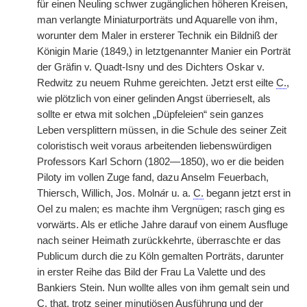
für einen Neuling schwer zugänglichen höheren Kreisen,
man verlangte Miniaturporträts und Aquarelle von ihm,
worunter dem Maler in ersterer Technik ein Bildniß der
Königin Marie (1849,) in letztgenannter Manier ein Porträt
der Gräfin v. Quadt-Isny und des Dichters Oskar v.
Redwitz zu neuem Ruhme gereichten. Jetzt erst eilte
C.
,
wie plötzlich von einer gelinden Angst überrieselt, als
sollte er etwa mit solchen „Düpfeleien“ sein ganzes
Leben versplittern müssen, in die Schule des seiner Zeit
coloristisch weit voraus arbeitenden liebenswürdigen
Professors Karl Schorn (1802—1850), wo er die beiden
Piloty im vollen Zuge fand, dazu Anselm Feuerbach,
Thiersch, Willich, Jos. Moln
á
r u. a.
C.
begann jetzt erst in
Oel zu malen; es machte ihm Vergnügen; rasch ging es
vorwärts. Als er etliche Jahre darauf von einem Ausfluge
nach seiner Heimath zurückkehrte, überraschte er das
Publicum durch die zu Köln gemalten Porträts, darunter
in erster Reihe das Bild der Frau La Valette und des
Bankiers Stein. Nun wollte alles von ihm gemalt sein und
C.
that, trotz seiner minutiösen Ausführung und der