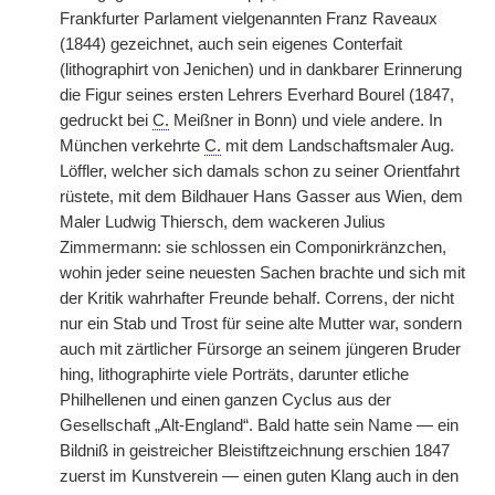
Frankfurter Parlament vielgenannten Franz Raveaux
(1844) gezeichnet, auch sein eigenes Conterfait
(lithographirt von Jenichen) und in dankbarer Erinnerung
die Figur seines ersten Lehrers Everhard Bourel (1847,
gedruckt bei
C.
Meißner in Bonn) und viele andere. In
München verkehrte
C.
mit dem Landschaftsmaler Aug.
Löffler, welcher sich damals schon zu seiner Orientfahrt
rüstete, mit dem Bildhauer Hans Gasser aus Wien, dem
Maler Ludwig Thiersch, dem wackeren Julius
Zimmermann: sie schlossen ein
|
Componirkränzchen,
wohin jeder seine neuesten Sachen brachte und sich mit
der Kritik wahrhafter Freunde behalf. Correns, der nicht
nur ein Stab und Trost für seine alte Mutter war, sondern
auch mit zärtlicher Fürsorge an seinem jüngeren Bruder
hing, lithographirte viele Porträts, darunter etliche
Philhellenen und einen ganzen Cyclus aus der
Gesellschaft „Alt-England“. Bald hatte sein Name — ein
Bildniß in geistreicher Bleistiftzeichnung erschien 1847
zuerst im Kunstverein — einen guten Klang auch in den