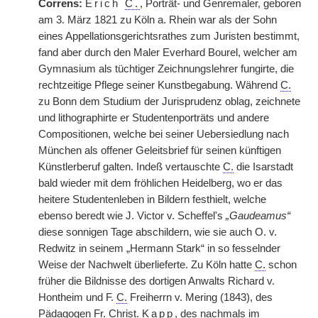
Correns:
Erich
C.
, Porträt- und Genremaler, geboren
am 3. März 1821 zu Köln a. Rhein war als der Sohn
eines Appellationsgerichtsrathes zum Juristen bestimmt,
fand aber durch den Maler Everhard Bourel, welcher am
Gymnasium als tüchtiger Zeichnungslehrer fungirte, die
rechtzeitige Pflege seiner Kunstbegabung. Während
C.
zu Bonn dem Studium der Jurisprudenz oblag, zeichnete
und lithographirte er Studentenporträts und andere
Compositionen, welche bei seiner Uebersiedlung nach
München als offener Geleitsbrief für seinen künftigen
Künstlerberuf galten. Indeß vertauschte
C.
die Isarstadt
bald wieder mit dem fröhlichen Heidelberg, wo er das
heitere Studentenleben in Bildern festhielt, welche
ebenso beredt wie J. Victor v. Scheffel's
„Gaudeamus“
diese sonnigen Tage abschildern, wie sie auch O. v.
Redwitz in seinem „Hermann Stark“ in so fesselnder
Weise der Nachwelt überlieferte. Zu Köln hatte
C.
schon
früher die Bildnisse des dortigen Anwalts Richard v.
Hontheim und F.
C.
Freiherrn v. Mering (1843), des
Pädagogen Fr. Christ.
Kapp
, des nachmals im