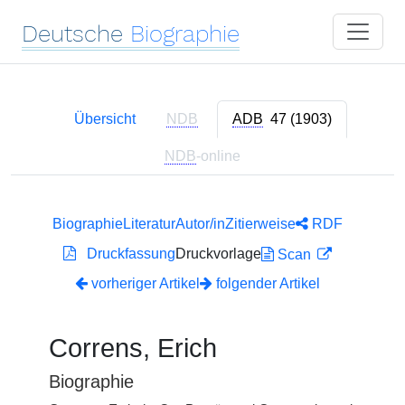
Deutsche
Biographie
Übersicht
NDB
ADB
47 (1903)
NDB
-online
Biographie
Literatur
Autor/in
Zitierweise
RDF
Druckfassung
Druckvorlage
Scan
vorheriger Artikel
folgender Artikel
Correns, Erich
Biographie