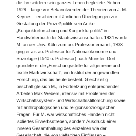
die ihn seitdem sein ganzes Leben begleitete. Schon
1929 – lange vor Bekanntwerden der Theorien von J. M.
Keynes – erschien mit ähnlichen Überlegungen zur
Gestaltung der Prozeßpolitik sein Artikel
„Konjunkturforschung und Konjunkturpolitik“ im
Handwörterbuch der Staatswissenschaften. 1934 wurde
M.
an der
Univ.
Köln zum
ao.
Professor ernannt, 1938
ging er als
ao.
Professor für Nationalökonomie und
Soziologie (1940
o.
Professor) nach Münster. Dort
gründete er die „Forschungsstelle für allgemeine und
textile Marktwirtschaft“, ein Institut der angewandten
Forschung, das bis heute besteht. Gleichzeitig
beschäftigte sich
M.
, in Fortsetzung entsprechender
Arbeiten Max Webers, intensiv mit Problemen der
Wirtschaftssystem- und Wirtschaftsstilforschung sowie
mit anthropologischen und religionssoziologischen
Fragen. Für
M.
war wirtschaftliches Handeln nicht
isoliertes Erwerbsstreben, sondern Ausdruck einer
inneren Gesamthaltung des einzelnen wie der
Gesellschaft, die von vielfältigen Einflüssen –