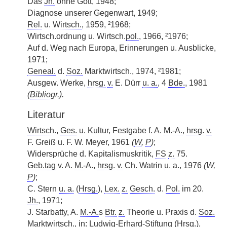
Das
Jh.
ohne Gott, 1948;
Diagnose unserer Gegenwart, 1949;
Rel.
u.
Wirtsch.
, 1959, ²1968;
Wirtsch.ordnung u. Wirtsch.
pol.
, 1966, ²1976;
Auf d. Weg nach Europa, Erinnerungen u. Ausblicke,
1971;
Geneal.
d.
Soz.
Marktwirtsch., 1974, ²1981;
Ausgew. Werke,
hrsg.
v.
E. Dürr
u. a.
, 4
Bde.
, 1981
(
Bibliogr.
).
Literatur
Wirtsch.
,
Ges.
u. Kultur, Festgabe f. A.
M.-A.
,
hrsg.
v.
F. Greiß u. F. W. Meyer, 1961
(
W
,
P
)
;
Widersprüche d. Kapitalismuskritik,
FS
z.
75.
Geb.tag
v.
A.
M.-A.
,
hrsg.
v.
Ch. Watrin
u. a.
, 1976
(
W
,
P
)
;
C. Stern
u. a.
(
Hrsg.
),
Lex.
z.
Gesch.
d.
Pol.
im 20.
Jh.
, 1971;
J. Starbatty, A.
M.-A.
s
Btr.
z.
Theorie u. Praxis d.
Soz.
Marktwirtsch., in: Ludwig-Erhard-Stiftung (
Hrsg.
),