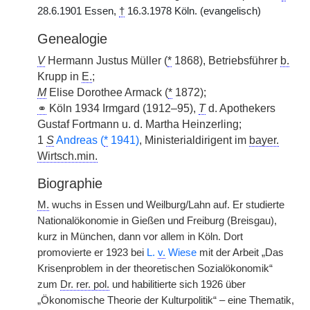
28.6.1901 Essen,
†
16.3.1978 Köln. (evangelisch)
Genealogie
V
Hermann Justus Müller (
*
1868), Betriebsführer
b.
Krupp in
E.
;
M
Elise Dorothee Armack (
*
1872);
⚭
Köln 1934 Irmgard (1912–95),
T
d. Apothekers
Gustaf Fortmann u. d. Martha Heinzerling;
1
S
Andreas (
*
1941)
, Ministerialdirigent im
bayer.
Wirtsch.min.
Biographie
M.
wuchs in Essen und Weilburg/Lahn auf. Er studierte
Nationalökonomie in Gießen und Freiburg (Breisgau),
kurz in München, dann vor allem in Köln. Dort
promovierte er 1923 bei
L.
v.
Wiese
mit der Arbeit „Das
Krisenproblem in der theoretischen Sozialökonomik“
zum
Dr. rer. pol.
und habilitierte sich 1926 über
„Ökonomische Theorie der Kulturpolitik“ – eine Thematik,