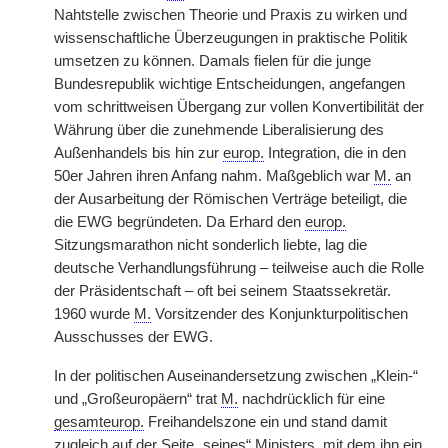
Nahtstelle zwischen Theorie und Praxis zu wirken und
wissenschaftliche Überzeugungen in praktische Politik
umsetzen zu können. Damals fielen für die junge
Bundesrepublik wichtige Entscheidungen, angefangen
vom schrittweisen Übergang zur vollen Konvertibilität der
Währung über die zunehmende Liberalisierung des
Außenhandels bis hin zur
europ.
Integration, die in den
50er Jahren ihren Anfang nahm. Maßgeblich war
M.
an
der Ausarbeitung der Römischen Verträge beteiligt, die
die EWG begründeten. Da Erhard den
europ.
Sitzungsmarathon nicht sonderlich liebte, lag die
deutsche Verhandlungsführung – teilweise auch die Rolle
der Präsidentschaft – oft bei seinem Staatssekretär.
1960 wurde
M.
Vorsitzender des Konjunkturpolitischen
Ausschusses der EWG.
In der politischen Auseinandersetzung zwischen „Klein-“
und „Großeuropäern“ trat
M.
nachdrücklich für eine
gesamteurop.
Freihandelszone ein und stand damit
zugleich auf der Seite „seines“ Ministers, mit dem ihn ein