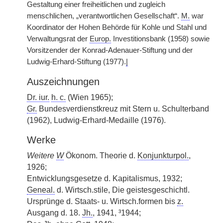
Gestaltung einer freiheitlichen und zugleich
menschlichen, „verantwortlichen Gesellschaft“.
M.
war
Koordinator der Hohen Behörde für Kohle und Stahl und
Verwaltungsrat der
Europ.
Investitionsbank (1958) sowie
Vorsitzender der Konrad-Adenauer-Stiftung und der
Ludwig-Erhard-Stiftung (1977).
|
Auszeichnungen
Dr. iur.
h. c.
(Wien 1965);
Gr.
Bundesverdienstkreuz mit Stern u. Schulterband
(1962), Ludwig-Erhard-Medaille (1976).
Werke
Weitere
W
Ökonom. Theorie d.
Konjunkturpol.
,
1926;
Entwicklungsgesetze d. Kapitalismus, 1932;
Geneal.
d. Wirtsch.stile, Die geistesgeschichtl.
Ursprünge d. Staats- u. Wirtsch.formen bis
z.
Ausgang d. 18.
Jh.
, 1941, ³1944;