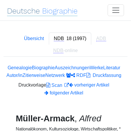
Deutsche
Biographie
Übersicht
NDB
18 (1997)
ADB
NDB
-online
Genealogie
Biographie
Auszeichnungen
Werke
Literatur
Autor/in
Zitierweise
Netzwerk
RDF
Druckfassung
Druckvorlage
vorheriger Artikel
Scan
folgender Artikel
Müller-Armack
,
Alfred
Nationalökonom, Kultursoziologe, Wirtschaftspolitiker,
*