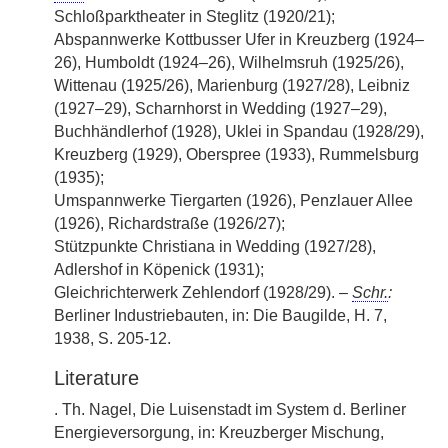
Schloßparktheater in Steglitz (1920/21);
Abspannwerke Kottbusser Ufer in Kreuzberg (1924–
26), Humboldt (1924–26), Wilhelmsruh (1925/26),
Wittenau (1925/26), Marienburg (1927/28), Leibniz
(1927–29), Scharnhorst in Wedding (1927–29),
Buchhändlerhof (1928), Uklei in Spandau (1928/29),
Kreuzberg (1929), Oberspree (1933), Rummelsburg
(1935);
Umspannwerke Tiergarten (1926), Penzlauer Allee
(1926), Richardstraße (1926/27);
Stützpunkte Christiana in Wedding (1927/28),
Adlershof in Köpenick (1931);
Gleichrichterwerk Zehlendorf (1928/29). –
Schr.
:
Berliner Industriebauten, in: Die Baugilde, H. 7,
1938, S. 205-12.
Literature
. Th. Nagel, Die Luisenstadt im System d. Berliner
Energieversorgung, in: Kreuzberger Mischung,