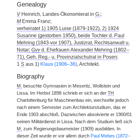
Genealogy
V
Heinrich, Landes-Ökonomierat in
G.
;
M
Emma Franz;
verheiratet 1) 1905 Luise (1879-1922), 2) 1924
Susanne (gestorben 1950), beide Tochter d. Paul
Mehring (1843-vor 1907), Justizrat, Rechtsanwalt u.
Notar
;
Gvv
d. Ehefrauen Alexander Mehring (1802–
71),
Geh.
Reg.
- u. Provinzialschulrat in Posen
;
1
S
aus 1)
Klaus (1906–36)
, Architekt.
Biography
M.
besuchte Gymnasien in Meseritz, Wollstein und
Lissa. Im Herbst 1898 schrieb er sich an der
TH
Charlottenburg für Maschinenbau ein, wechselte jedoch
nach einem Semester zum Architekturstudium, das er
Ende 1903 abschloß. Dazwischen absolvierte er 1900/01
seinen Militärdienst in Lissa. Nach dem Studium ließ sich
M.
zum Regierungsbaumeister (1909) ausbilden. In
dieser Zeit wurde er vor allem durch
Paul Mebes (1872–