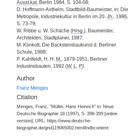
Ausst.kat.
Berlin 1984, S. 104-08;
D. Hoffmann-Axthelm, Stadtbild-Baumeister, in: Die
Metropole, Industriekultur in Berlin im 20.
Jh.
, 1986,
S. 73-79;
W. Ribbe u. W. Schäche (
Hrsg.
), Baumeister,
Architekten, Stadtplaner, 1987;
M. Klinkott, Die Backsteinbaukunst d. Berliner
Schule, 1988;
P. Kahlfeldt, H. H.
M.
, 1879-1951, Berliner
Industriebauten, 1992
(
W
,
L
,
P
).
Author
Franz Menges
Citation
Menges, Franz, "Müller, Hans Heinrich" in: Neue
Deutsche Biographie 18 (1997), S. 398-399 [online
version]; URL: https://www.deutsche-
biographie.de/gnd119065002.html#ndbcontent