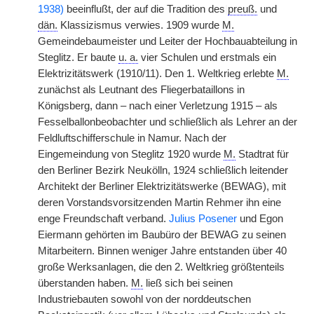
1938)
beeinflußt, der auf die Tradition des
|
preuß.
und
dän.
Klassizismus verwies. 1909 wurde
M.
Gemeindebaumeister und Leiter der Hochbauabteilung in
Steglitz. Er baute
u. a.
vier Schulen und erstmals ein
Elektrizitätswerk (1910/11). Den 1. Weltkrieg erlebte
M.
zunächst als Leutnant des Fliegerbataillons in
Königsberg, dann – nach einer Verletzung 1915 – als
Fesselballonbeobachter und schließlich als Lehrer an der
Feldluftschifferschule in Namur. Nach der
Eingemeindung von Steglitz 1920 wurde
M.
Stadtrat für
den Berliner Bezirk Neukölln, 1924 schließlich leitender
Architekt der Berliner Elektrizitätswerke (BEWAG), mit
deren Vorstandsvorsitzenden Martin Rehmer ihn eine
enge Freundschaft verband.
Julius Posener
und Egon
Eiermann gehörten im Baubüro der BEWAG zu seinen
Mitarbeitern. Binnen weniger Jahre entstanden über 40
große Werksanlagen, die den 2. Weltkrieg größtenteils
überstanden haben.
M.
ließ sich bei seinen
Industriebauten sowohl von der norddeutschen