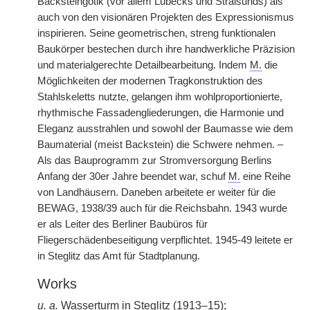
Backsteingotik (vor allem Lübecks und Stralsunds) als
auch von den visionären Projekten des Expressionismus
inspirieren. Seine geometrischen, streng funktionalen
Baukörper bestechen durch ihre handwerkliche Präzision
und materialgerechte Detailbearbeitung. Indem
M.
die
Möglichkeiten der modernen Tragkonstruktion des
Stahlskeletts nutzte, gelangen ihm wohlproportionierte,
rhythmische Fassadengliederungen, die Harmonie und
Eleganz ausstrahlen und sowohl der Baumasse wie dem
Baumaterial (meist Backstein) die Schwere nehmen. –
Als das Bauprogramm zur Stromversorgung Berlins
Anfang der 30er Jahre beendet war, schuf
M.
eine Reihe
von Landhäusern. Daneben arbeitete er weiter für die
BEWAG, 1938/39 auch für die Reichsbahn. 1943 wurde
er als Leiter des Berliner Baubüros für
Fliegerschädenbeseitigung verpflichtet. 1945-49 leitete er
in Steglitz das Amt für Stadtplanung.
Works
u. a.
Wasserturm in Steglitz (1913–15);