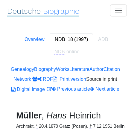
Deutsche
Biographie
Overview
NDB
18 (1997)
ADB
NDB
-online
Genealogy
Biography
Works
Literature
Author
Citation
Network
RDF
Print version
Source in print
Previous article
Next article
Digital Image
Müller
,
Hans
Heinrich
Architekt,
*
20.4.1879 Grätz (Posen),
†
7.12.1951 Berlin.