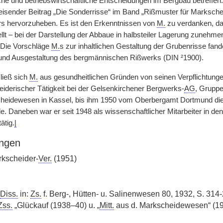
che und betriebswirtschaftliche Entscheidungen im Bergbau betreffe
weisender Beitrag „Die Sonderrisse“ im Band „Rißmuster für Mark
s hervorzuheben. Es ist den Erkenntnissen von
M.
zu verdanken, da
llt – bei der Darstellung der Abbaue in halbsteiler Lagerung zunehm
 Die Vorschläge
M.
s zur inhaltlichen Gestaltung der Grubenrisse fan
 und Ausgestaltung des bergmännischen Rißwerks (DIN ²1900).
ließ sich
M.
aus gesundheitlichen Gründen von seinen Verpflichtung
iderischer Tätigkeit bei der Gelsenkirchener Bergwerks-
AG
, Gruppe
cheidewesen in Kassel, bis ihm 1950 vom Oberbergamt Dortmund die
e. Daneben war er seit 1948 als wissenschaftlicher Mitarbeiter in 
ätig.
|
ngen
kscheider-
Ver.
(1951)
Diss.
in:
Zs.
f. Berg-, Hütten- u. Salinenwesen 80, 1932, S. 314-
Zss.
„Glückauf (1938–40) u. „
Mitt.
aus d. Markscheidewesen“ (19