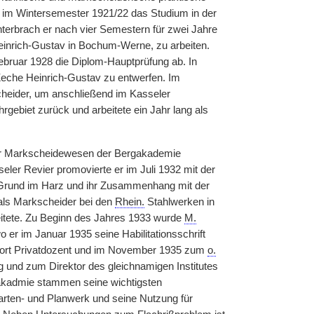
 im Wintersemester 1921/22 das Studium in der
nterbrach er nach vier Semestern für zwei Jahre
einrich-Gustav in Bochum-Werne, zu arbeiten.
ebruar 1928 die Diplom-Hauptprüfung ab. In
 Zeche Heinrich-Gustav zu entwerfen. Im
eider, um anschließend im Kasseler
rgebiet zurück und arbeitete ein Jahr lang als
 für Markscheidewesen der Bergakademie
ler Revier promovierte er im Juli 1932 mit der
i Grund im Harz und ihr Zusammenhang mit der
als Markscheider bei den
Rhein.
Stahlwerken in
eitete. Zu Beginn des Jahres 1933 wurde
M.
o er im Januar 1935 seine Habilitationsschrift
 dort Privatdozent und im November 1935 zum
o.
und zum Direktor des gleichnamigen Institutes
rgakadmie stammen seine wichtigsten
arten- und Planwerk und seine Nutzung für