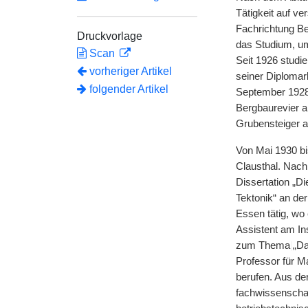
Tätigkeit auf v
Fachrichtung B
Druckvorlage
das Studium, u
Scan
Seit 1926 studi
vorheriger Artikel
seiner Diplomar
folgender Artikel
September 192
Bergbaurevier al
Grubensteiger 
Von Mai 1930 b
Clausthal. Nach
Dissertation „D
Tektonik“ an de
Essen tätig, wo
Assistent am I
zum Thema
|
„Da
Professor für 
berufen. Aus de
fachwissenschaf