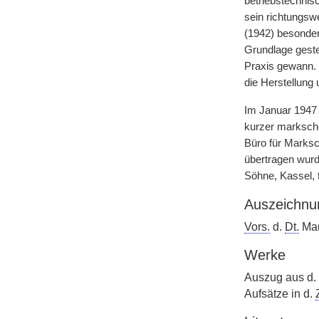
betriebstechnis
sein richtungs
(1942) besonder
Grundlage geste
Praxis gewann.
die Herstellung
Im Januar 1947 
kurzer marksche
Büro für Marks
übertragen wurd
Söhne, Kassel, t
Auszeichnu
Vors.
d.
Dt.
Mar
Werke
Auszug aus d.
Aufsätze in d.