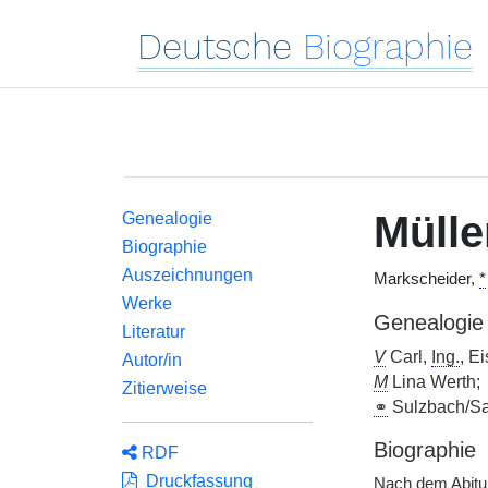
Deutsche
Biographie
Mülle
Genealogie
Biographie
Auszeichnungen
Markscheider,
*
Werke
Genealogie
Literatur
V
Carl,
Ing.
, E
Autor/in
M
Lina Werth;
Zitierweise
⚭
Sulzbach/Sa
Biographie
RDF
Druckfassung
Nach dem Abitu