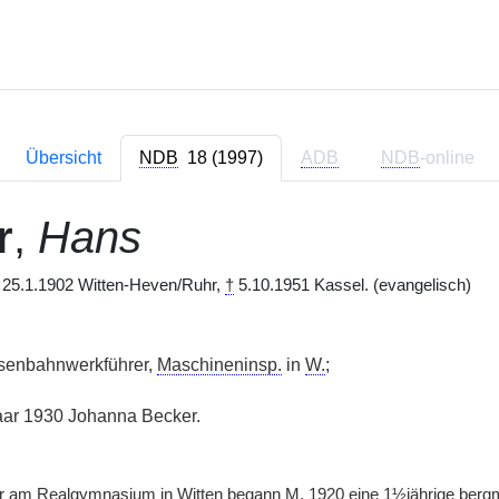
Übersicht
NDB
18 (1997)
ADB
NDB
-online
r
,
Hans
25.1.1902 Witten-Heven/Ruhr,
†
5.10.1951 Kassel. (evangelisch)
isenbahnwerkführer,
Maschineninsp.
in
W.
;
ar 1930 Johanna Becker.
r am Realgymnasium in Witten begann
M.
1920 eine 1½jährige berg