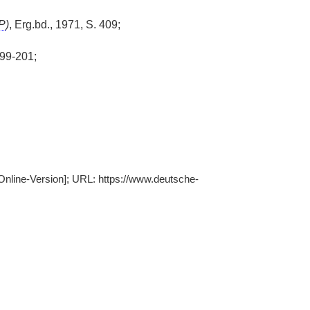
P
)
, Erg.bd., 1971, S. 409;
199-201;
Online-Version]; URL: https://www.deutsche-