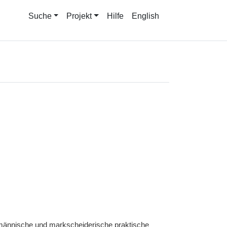
Suche
Projekt
Hilfe
English
männische und markscheiderische praktische