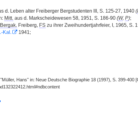
us d. Leben alter Freiberger Bergstudenten III, S. 125-27, 1940
(
n:
Mitt.
aus d. Markscheidewesen 58, 1951, S. 186-90
(
W
,
P
)
;
Bergak.
Freiberg,
FS
zu ihrer Zweihundertjahrfeier, I, 1965, S. 
.-Kal.
1941;
 "Müller, Hans" in: Neue Deutsche Biographie 18 (1997), S. 399-400 [
gnd132322412.html#ndbcontent