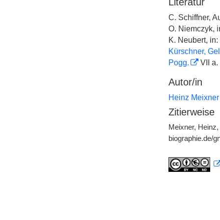
Literatur
C. Schiffner, A
O. Niemczyk, i
K. Neubert, in:
Kürschner, Gel
Pogg.
VII a.
Autor/in
Heinz Meixner
Zitierweise
Meixner, Heinz,
biographie.de/