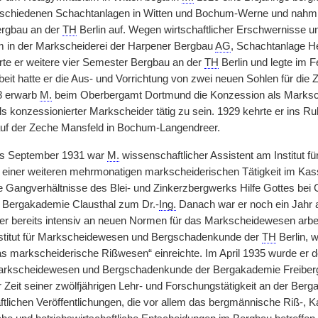
erschiedenen Schachtanlagen in Witten und Bochum-Werne und nahm
ergbau an der
TH
Berlin auf. Wegen wirtschaftlicher Erschwernisse u
m in der Markscheiderei der Harpener Bergbau
AG
, Schachtanlage H
erte er weitere vier Semester Bergbau an der
TH
Berlin und legte im F
beit hatte er die Aus- und Vorrichtung von zwei neuen Sohlen für die
8 erwarb
M.
beim Oberbergamt Dortmund die Konzession als Marksch
s konzessionierter Markscheider tätig zu sein. 1929 kehrte er ins Ruh
auf der Zeche Mansfeld in Bochum-Langendreer.
is September 1931 war
M.
wissenschaftlicher Assistent am Institut
 einer weiteren mehrmonatigen markscheiderischen Tätigkeit im Kasse
ie Gangverhältnisse des Blei- und Zinkerzbergwerks Hilfe Gottes be
r Bergakademie Clausthal zum Dr.-
Ing.
Danach war er noch ein Jahr 
 er bereits intensiv an neuen Normen für das Markscheidewesen arb
nstitut für Markscheidewesen und Bergschadenkunde der
TH
Berlin, w
s markscheiderische Rißwesen“ einreichte. Im April 1935 wurde er
Markscheidewesen und Bergschadenkunde der Bergakademie Freiberg 
r Zeit seiner zwölfjährigen Lehr- und Forschungstätigkeit an der Be
tlichen Veröffentlichungen, die vor allem das bergmännische Riß-, K