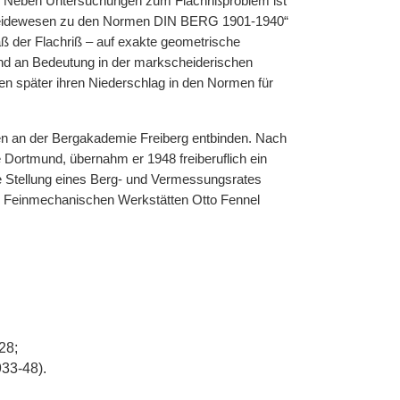
n. Neben Untersuchungen zum Flachrißproblem ist
scheidewesen zu den Normen DIN BERG 1901-1940“
ß der Flachriß – auf exakte geometrische
end an Bedeutung in der markscheiderischen
den später ihren Niederschlag in den Normen für
en an der Bergakademie Freiberg entbinden. Nach
 Dortmund, übernahm er 1948 freiberuflich ein
 Stellung eines Berg- und Vermessungsrates
den Feinmechanischen Werkstätten Otto Fennel
28;
33-48).