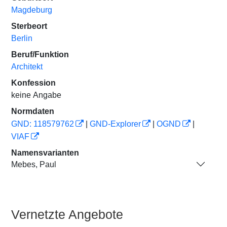
Magdeburg
Sterbeort
Berlin
Beruf/Funktion
Architekt
Konfession
keine Angabe
Normdaten
GND: 118579762
|
GND-Explorer
|
OGND
|
VIAF
Namensvarianten
Mebes, Paul
Vernetzte Angebote