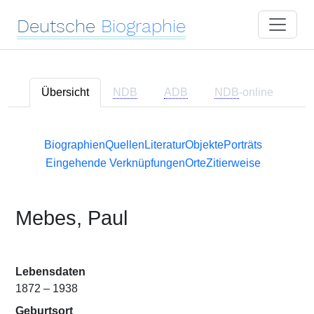
Deutsche
Biographie
Übersicht
NDB
ADB
NDB
-online
Biographien
Quellen
Literatur
Objekte
Porträts
Eingehende Verknüpfungen
Orte
Zitierweise
Mebes, Paul
Lebensdaten
1872 – 1938
Geburtsort