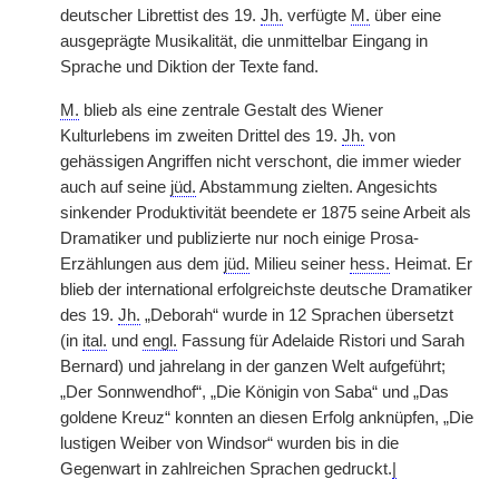
deutscher Librettist des 19.
Jh.
verfügte
M.
über eine
ausgeprägte Musikalität, die unmittelbar Eingang in
Sprache und Diktion der Texte fand.
M.
blieb als eine zentrale Gestalt des Wiener
Kulturlebens im zweiten Drittel des 19.
Jh.
von
gehässigen Angriffen nicht verschont, die immer wieder
auch auf seine
jüd.
Abstammung zielten. Angesichts
sinkender Produktivität beendete er 1875 seine Arbeit als
Dramatiker und publizierte nur noch einige Prosa-
Erzählungen aus dem
jüd.
Milieu seiner
hess.
Heimat. Er
blieb der international erfolgreichste deutsche Dramatiker
des 19.
Jh.
„Deborah“ wurde in 12 Sprachen übersetzt
(in
ital.
und
engl.
Fassung für Adelaide Ristori und Sarah
Bernard) und jahrelang in der ganzen Welt aufgeführt;
„Der Sonnwendhof“, „Die Königin von Saba“ und „Das
goldene Kreuz“ konnten an diesen Erfolg anknüpfen, „Die
lustigen Weiber von Windsor“ wurden bis in die
Gegenwart in zahlreichen Sprachen gedruckt.
|