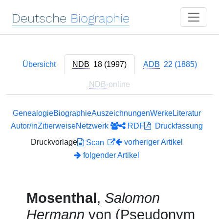
Deutsche
Biographie
Übersicht
NDB
18 (1997)
ADB
22 (1885)
NDB
-online
Genealogie
Biographie
Auszeichnungen
Werke
Literatur
Autor/in
Zitierweise
Netzwerk
RDF
Druckfassung
Druckvorlage
vorheriger Artikel
Scan
folgender Artikel
Mosenthal
,
Salomon
Hermann
von (Pseudonym