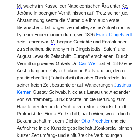
M.
wuchs im Kassel der Napoleonischen Ära unter
Kg.
Jérôme in beengten Verhältnissen auf. Trotz seiner
jüd.
Abstammung setzte die Mutter, die ihm auch erste
literarische Erfahrungen vermittelte, seine Aufnahme ins
Lyceum Fridericianum durch, wo 1836
Franz Dingelstedt
sein Lehrer war.
M.
begann Gedichte und Erzählungen
zu schreiben, die anonym in Dingelstedts „Salon“ und
August Lewalds Zeitschrift „Europa“ erschienen. Durch
Vermittlung seines Onkels Dr.
Carl Weil
trat
M.
1840 eine
Ausbildung am Polytechnikum in Karlsruhe an, deren
praktischer Teil (Fabrikarbeit) ihn aber überforderte. In
seiner freien Zeit besuchte er auf Wanderungen
Justinus
Kerner
, Gustav Schwab, Nicolaus Lenau und Alexander
von Württemberg.
|
1842 brachte ihn die Berufung zum
Hauslehrer der beiden Söhne von Moritz Goldschmidt,
Prokurist der Firma Rothschild, nach Wien, wo er durch
Bekanntschaft mit dem Dichter
Otto Prechtler
und die
Aufnahme in die Künstlergesellschaft „Konkordia“ binnen
kurzer Zeit umfang- und einflußreiche Verbindungen