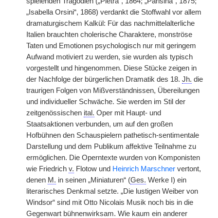
spielenden Tragödien („Pietra“, 1864; „Parisina“, 1875;
„Isabella Orsini“, 1868) verdankt die Stoffwahl vor allem
dramaturgischem Kalkül: Für das nachmittelalterliche
Italien brauchten cholerische Charaktere, monströse
Taten und Emotionen psychologisch nur mit geringem
Aufwand motiviert zu werden, sie wurden als typisch
vorgestellt und hingenommen. Diese Stücke zeigen in
der Nachfolge der bürgerlichen Dramatik des 18.
Jh.
die
traurigen Folgen von Mißverständnissen, Übereilungen
und individueller Schwäche. Sie werden im Stil der
zeitgenössischen
ital.
Oper mit Haupt- und
Staatsaktionen verbunden, um auf den großen
Hofbühnen den Schauspielern pathetisch-sentimentale
Darstellung und dem Publikum affektive Teilnahme zu
ermöglichen. Die Operntexte wurden von Komponisten
wie Friedrich
v.
Flotow und
Heinrich Marschner
vertont,
denen
M.
in seinen „Miniaturen“ (
Ges.
Werke I) ein
literarisches Denkmal setzte. „Die lustigen Weiber von
Windsor“ sind mit Otto Nicolais Musik noch bis in die
Gegenwart bühnenwirksam. Wie kaum ein anderer