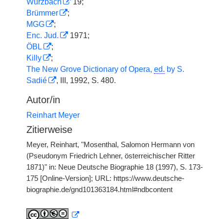
Wurzbach
19;
Brümmer
;
MGG
;
Enc. Jud.
1971;
ÖBL
;
Killy
;
The New Grove Dictionary of Opera,
ed.
by S.
Sadié
, III, 1992, S. 480.
Autor/in
Reinhart Meyer
Zitierweise
Meyer, Reinhart, "Mosenthal, Salomon Hermann von
(Pseudonym Friedrich Lehner, österreichischer Ritter
1871)" in: Neue Deutsche Biographie 18 (1997), S. 173-
175 [Online-Version]; URL: https://www.deutsche-
biographie.de/gnd101363184.html#ndbcontent