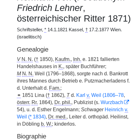
Friedrich Lehner
,
österreichischer Ritter 1871)
Schriftsteller,
*
14.1.1821 Kassel,
†
17.2.1877 Wien.
(israelitisch)
Genealogie
V
N. N.
(
†
1850),
Kaufm.
,
Inh.
e. 1821 fallierten
Handelshauses in
K.
, später Buchführer;
M
N. N.
Weil (1796–1868), sorgte nach d. Bankrott
ihres Mannes durch Betrieb e. Putzmacherladens f.
d. Unterhalt d.
Fam.
;
⚭
1851 Lina (
†
1862),
T
d.
Karl
v.
Weil (1806–78
,
österr.
Rr.
1864),
Dr. phil.
, Publizist (s.
Wurzbach
54), u. d. Esther Engelmann;
Schwager
Heinrich
v.
Weil (
*
1834)
,
Dr. med.
, Leiter d. orthopäd. Heilinst,
in Döbling
b.
W.
; kinderlos.
Biographie