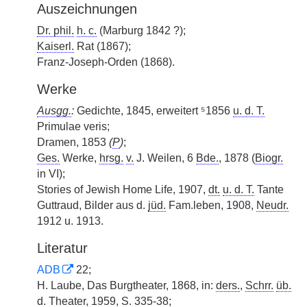
Auszeichnungen
Dr. phil.
h. c.
(Marburg 1842 ?);
Kaiserl.
Rat (1867);
Franz-Joseph-Orden (1868).
Werke
Ausgg.
:
Gedichte, 1845, erweitert ⁵1856
u. d. T.
Primulae veris;
Dramen, 1853
(
P
)
;
Ges.
Werke,
hrsg.
v.
J. Weilen, 6
Bde.
, 1878 (
Biogr.
in VI);
Stories of Jewish Home Life, 1907,
dt.
u. d. T.
Tante
Guttraud, Bilder aus d.
jüd.
Fam.leben, 1908,
Neudr.
1912 u. 1913.
Literatur
ADB
22;
H. Laube, Das Burgtheater, 1868, in:
ders.
,
Schrr.
üb.
d. Theater, 1959, S. 335-38;