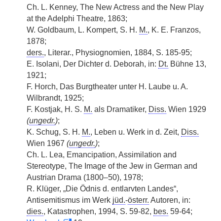
Ch. L. Kenney, The New Actress and the New Play
at the Adelphi Theatre, 1863;
W. Goldbaum, L. Kompert, S. H.
M.
, K. E. Franzos,
1878;
ders.
, Literar., Physiognomien, 1884, S. 185-95;
E. Isolani, Der Dichter d. Deborah, in:
Dt.
Bühne 13,
1921;
F. Horch, Das Burgtheater unter H. Laube u. A.
Wilbrandt, 1925;
F. Kostjak, H. S.
M.
als Dramatiker,
Diss.
Wien 1929
(
ungedr.
)
;
K. Schug, S. H.
M.
, Leben u. Werk in d. Zeit,
Diss.
Wien 1967
(
ungedr.
)
;
Ch. L. Lea, Emancipation, Assimilation and
Stereotype, The Image of the Jew in German and
Austrian Drama (1800–50), 1978;
R. Klüger, „Die Ödnis d. entlarvten Landes“,
Antisemitismus im Werk
jüd.
-
österr.
Autoren, in:
dies.
, Katastrophen, 1994, S. 59-82,
bes.
59-64;