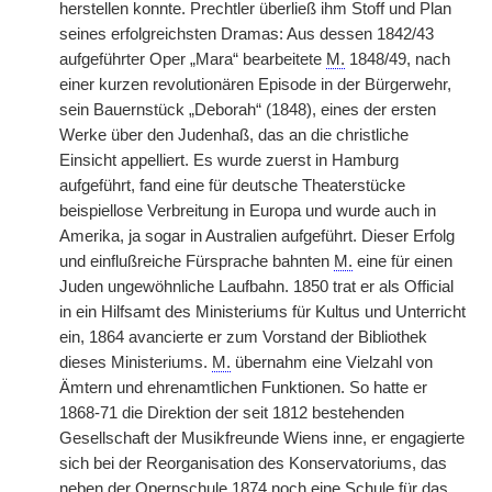
herstellen konnte. Prechtler überließ ihm Stoff und Plan
seines erfolgreichsten Dramas: Aus dessen 1842/43
aufgeführter Oper „Mara“ bearbeitete
M.
1848/49, nach
einer kurzen revolutionären Episode in der Bürgerwehr,
sein Bauernstück „Deborah“ (1848), eines der ersten
Werke über den Judenhaß, das an die christliche
Einsicht appelliert. Es wurde zuerst in Hamburg
aufgeführt, fand eine für deutsche Theaterstücke
beispiellose Verbreitung in Europa und wurde auch in
Amerika, ja sogar in Australien aufgeführt. Dieser Erfolg
und einflußreiche Fürsprache bahnten
M.
eine für einen
Juden ungewöhnliche Laufbahn. 1850 trat er als Official
in ein Hilfsamt des Ministeriums für Kultus und Unterricht
ein, 1864 avancierte er zum Vorstand der Bibliothek
dieses Ministeriums.
M.
übernahm eine Vielzahl von
Ämtern und ehrenamtlichen Funktionen. So hatte er
1868-71 die Direktion der seit 1812 bestehenden
Gesellschaft der Musikfreunde Wiens inne, er engagierte
sich bei der Reorganisation des Konservatoriums, das
neben der Opernschule 1874 noch eine Schule für das