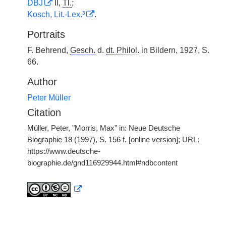
DBJ
II,
Tl.
;
Kosch, Lit.-Lex.³
.
Portraits
F. Behrend,
Gesch.
d.
dt. Philol.
in Bildern, 1927, S.
66.
Author
Peter Müller
Citation
Müller, Peter, "Morris, Max" in: Neue Deutsche
Biographie 18 (1997), S. 156 f. [online version]; URL:
https://www.deutsche-
biographie.de/gnd116929944.html#ndbcontent