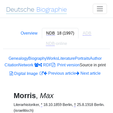
Deutsche
Biographie
Overview
NDB
18 (1997)
ADB
NDB
-online
Genealogy
Biography
Works
Literature
Portraits
Author
Citation
Network
RDF
Print version
Source in print
Previous article
Next article
Digital Image
Morris
,
Max
Literarhistoriker,
*
18.10.1859 Berlin,
†
25.8.1918 Berlin.
(israelitisch)