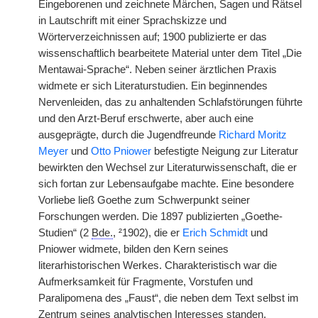
Eingeborenen und zeichnete Märchen, Sagen und Rätsel
in Lautschrift mit einer Sprachskizze und
Wörterverzeichnissen auf; 1900 publizierte er das
wissenschaftlich bearbeitete Material unter dem Titel „Die
Mentawai-Sprache“. Neben
|
seiner ärztlichen Praxis
widmete er sich Literaturstudien. Ein beginnendes
Nervenleiden, das zu anhaltenden Schlafstörungen führte
und den Arzt-Beruf erschwerte, aber auch eine
ausgeprägte, durch die Jugendfreunde
Richard Moritz
Meyer
und
Otto Pniower
befestigte Neigung zur Literatur
bewirkten den Wechsel zur Literaturwissenschaft, die er
sich fortan zur Lebensaufgabe machte. Eine besondere
Vorliebe ließ Goethe zum Schwerpunkt seiner
Forschungen werden. Die 1897 publizierten „Goethe-
Studien“ (2
Bde.
, ²1902), die er
Erich Schmidt
und
Pniower widmete, bilden den Kern seines
literarhistorischen Werkes. Charakteristisch war die
Aufmerksamkeit für Fragmente, Vorstufen und
Paralipomena des „Faust“, die neben dem Text selbst im
Zentrum seines analytischen Interesses standen.