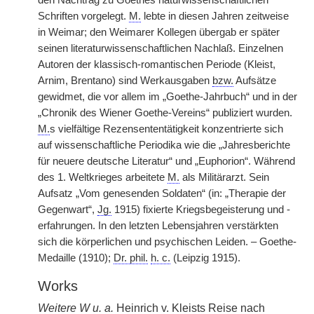
den Nachtrag zu Goethes naturwissenschaftlichen
Schriften vorgelegt.
M.
lebte in diesen Jahren zeitweise
in Weimar; den Weimarer Kollegen übergab er später
seinen literaturwissenschaftlichen Nachlaß. Einzelnen
Autoren der klassisch-romantischen Periode (Kleist,
Arnim, Brentano) sind Werkausgaben
bzw.
Aufsätze
gewidmet, die vor allem im „Goethe-Jahrbuch“ und in der
„Chronik des Wiener Goethe-Vereins“ publiziert wurden.
M.
s vielfältige Rezensententätigkeit konzentrierte sich
auf wissenschaftliche Periodika wie die „Jahresberichte
für neuere deutsche Literatur“ und „Euphorion“. Während
des 1. Weltkrieges arbeitete
M.
als Militärarzt. Sein
Aufsatz „Vom genesenden Soldaten“ (in: „Therapie der
Gegenwart“,
Jg.
1915) fixierte Kriegsbegeisterung und -
erfahrungen. In den letzten Lebensjahren verstärkten
sich die körperlichen und psychischen Leiden. – Goethe-
Medaille (1910);
Dr. phil.
h. c.
(Leipzig 1915).
Works
Weitere
W
u. a.
Heinrich
v.
Kleists Reise nach