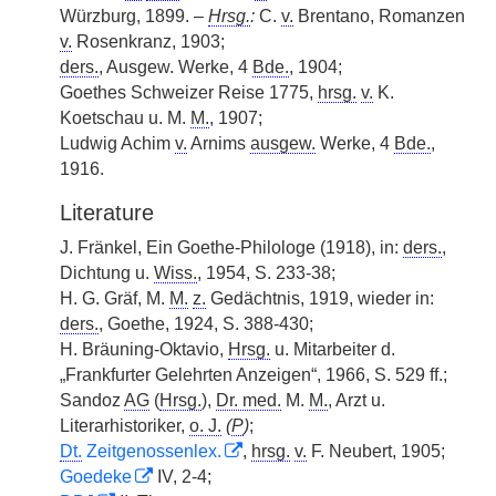
Würzburg, 1899. –
Hrsg.
:
C.
v.
Brentano, Romanzen
v.
Rosenkranz, 1903;
ders.
, Ausgew. Werke, 4
Bde.
, 1904;
Goethes Schweizer Reise 1775,
hrsg.
v.
K.
Koetschau u. M.
M.
, 1907;
Ludwig Achim
v.
Arnims
ausgew.
Werke, 4
Bde.
,
1916.
Literature
J. Fränkel, Ein Goethe-Philologe (1918), in:
ders.
,
Dichtung u.
Wiss.
, 1954, S. 233-38;
H. G. Gräf, M.
M.
z.
Gedächtnis, 1919, wieder in:
ders.
, Goethe, 1924, S. 388-430;
H. Bräuning-Oktavio,
Hrsg.
u. Mitarbeiter d.
„Frankfurter Gelehrten Anzeigen“, 1966, S. 529 ff.;
Sandoz
AG
(
Hrsg.
),
Dr. med.
M.
M.
, Arzt u.
Literarhistoriker,
o. J.
(
P
)
;
Dt.
Zeitgenossenlex.
,
hrsg.
v.
F. Neubert, 1905;
Goedeke
IV, 2-4;