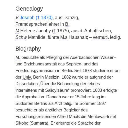
Genealogy
V
Joseph (
†
1870)
, aus Danzig,
Fremdsprachenlehrer in
B.
;
M
Helene Jacoby (
†
1875), aus d. Anhaltischen;
Schw
Mathilde, führte
M.s
Haushalt; –
vermutl.
ledig.
Biography
M.
besuchte als Pflegling der Auerbachschen Waisen-
und Erziehungsanstalt das Sophien- und das
Friedrichsgymnasium in Berlin. Seit 1878 studierte er an
der
Univ.
Berlin Medizin. 1882 wurde er aufgrund der
Dissertation „Über die Behandlung der febries
intermittens mit Salicylsäure“ promoviert. 1883 erfolgte
die Approbation. Danach war er 15 Jahre lang im
Südosten Berlins als Arzt tätig. Im Sommer 1897
besuchte er als ärztlicher Begleiter des
Forschungsreisenden Alfred Maaß die Mentawai-Insel
Sikobo (Sumatra). Er erlernte die Sprache der