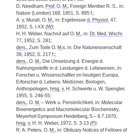
D. Needham,
Prof.
O.
M.
, Foreign Member R. S., in:
Nature (London) 168, 1951, S. 895 f.;
A.
v.
Muralt, O.
M.
, in: Ergebnisse
d. Physiol.
47,
1952, S. I-XX
(
W
)
;
H. H. Weber, Nachruf auf O.
M.
, in:
Dt.
Med.
Wschr.
77, 1952, S. 281;
ders.
, Zum Tode O.
M.
s, in: Die Naturwissenschaft
39, 1952, S. 217 f.;
ders.
, O.
M.
, Die Umsetzung d. Energie d.
Nahrungsstoffe in d. Leistungen d. Lebewesen, in:
Forscher u. Wissenschaftler im heutigen Europa,
Erforscher d. Lebens: Mediziner, Biologen,
Anthropologen,
hrsg.
v.
H. Schwerte u. W. Spengler,
1955, S. 246-55;
ders.
, O.
M.
– Werk u. Persönlichkeit, in: Molecular
Bioenergetics and Macromolecular Biochemistry,
Meyerhof-Symposium Heidelberg, 5.– 8.7.1970,
hrsg.
v.
H. H. Weber, 1972, S. 3-13
(
P
)
;
R. A. Peters, O.
M.
, in: Obituary Notices of Fellows of