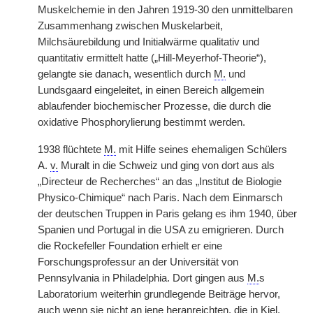
Muskelchemie in den Jahren 1919-30 den unmittelbaren
Zusammenhang zwischen Muskelarbeit,
Milchsäurebildung und Initialwärme qualitativ und
quantitativ ermittelt hatte („Hill-Meyerhof-Theorie“),
gelangte sie danach, wesentlich durch
M.
und
Lundsgaard eingeleitet, in einen Bereich allgemein
ablaufender biochemischer Prozesse, die durch die
oxidative Phosphorylierung bestimmt werden.
1938 flüchtete
M.
mit Hilfe seines ehemaligen Schülers
A.
v.
Muralt in die Schweiz und ging von dort aus als
„Directeur de Recherches“ an das „Institut de Biologie
Physico-Chimique“ nach Paris. Nach dem Einmarsch
der deutschen Truppen in Paris gelang es ihm 1940, über
Spanien und Portugal in die USA zu emigrieren. Durch
die Rockefeller Foundation erhielt er eine
Forschungsprofessur an der Universität von
Pennsylvania in Philadelphia. Dort gingen aus
M.
s
Laboratorium weiterhin grundlegende Beiträge hervor,
auch wenn sie nicht an jene heranreichten, die in Kiel,