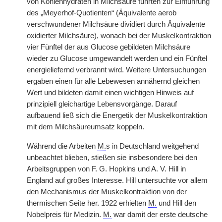
von Kohlenhydraten in Milchsäure führten zur Einführung
des „Meyerhof-Quotienten“ (Äquivalente aerob
verschwundener Milchsäure
dividiert durch Äquivalente
oxidierter Milchsäure), wonach bei der Muskelkontraktion
vier Fünftel der aus Glucose gebildeten Milchsäure
wieder zu Glucose umgewandelt werden und ein Fünftel
energieliefernd verbrannt wird. Weitere Untersuchungen
ergaben einen für alle Lebewesen annähernd gleichen
Wert und bildeten damit einen wichtigen Hinweis auf
prinzipiell gleichartige Lebensvorgänge. Darauf
aufbauend ließ sich die Energetik der Muskelkontraktion
mit dem Milchsäureumsatz koppeln.
Während die Arbeiten
M.
s in Deutschland weitgehend
unbeachtet blieben, stießen sie insbesondere bei den
Arbeitsgruppen von F. G. Hopkins und A. V. Hill in
England auf großes Interesse. Hill untersuchte vor allem
den Mechanismus der Muskelkontraktion von der
thermischen Seite her. 1922 erhielten
M.
und Hill den
Nobelpreis für Medizin.
M.
war damit der erste deutsche