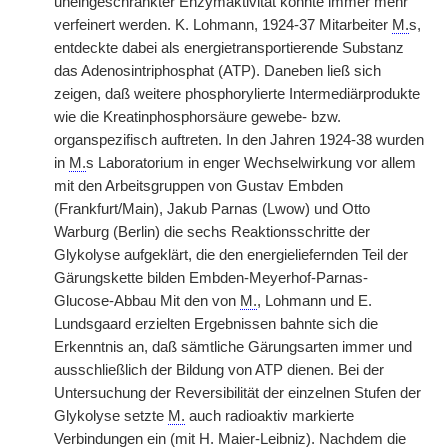
uneingeschränkter Enzymaktivität konnte immer mehr
verfeinert werden. K. Lohmann, 1924-37 Mitarbeiter
M.
s,
entdeckte dabei als energietransportierende Substanz
das Adenosintriphosphat (ATP). Daneben ließ sich
zeigen, daß weitere phosphorylierte Intermediärprodukte
wie die Kreatinphosphorsäure gewebe- bzw.
organspezifisch auftreten. In den Jahren 1924-38 wurden
in
M.
s Laboratorium in enger Wechselwirkung vor allem
mit den Arbeitsgruppen von Gustav Embden
(Frankfurt/Main), Jakub Parnas (Lwow) und Otto
Warburg (Berlin) die sechs Reaktionsschritte der
Glykolyse aufgeklärt, die den energieliefernden Teil der
Gärungskette bilden Embden-Meyerhof-Parnas-
Glucose-Abbau Mit den von
M.
, Lohmann und E.
Lundsgaard erzielten Ergebnissen bahnte sich die
Erkenntnis an, daß sämtliche Gärungsarten immer und
ausschließlich der Bildung von ATP dienen. Bei der
Untersuchung der Reversibilität der einzelnen Stufen der
Glykolyse setzte
M.
auch radioaktiv markierte
Verbindungen ein (mit H. Maier-Leibniz). Nachdem die