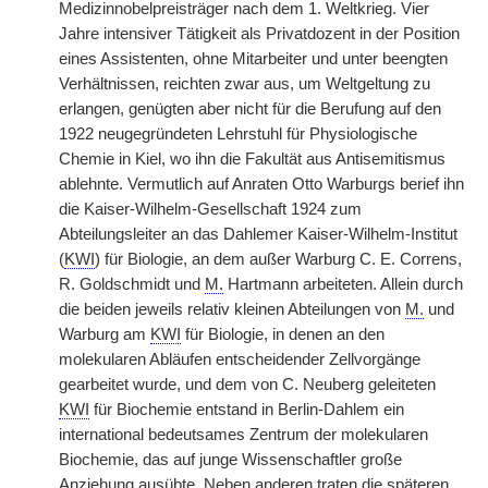
Medizinnobelpreisträger nach dem 1. Weltkrieg. Vier
Jahre intensiver Tätigkeit als Privatdozent in der Position
eines Assistenten, ohne Mitarbeiter und unter beengten
Verhältnissen, reichten zwar aus, um Weltgeltung zu
erlangen, genügten aber nicht für die Berufung auf den
1922 neugegründeten Lehrstuhl für Physiologische
Chemie in Kiel, wo ihn die Fakultät aus Antisemitismus
ablehnte. Vermutlich auf Anraten Otto Warburgs berief ihn
die Kaiser-Wilhelm-Gesellschaft 1924 zum
Abteilungsleiter an das Dahlemer Kaiser-Wilhelm-Institut
(
KWI
) für Biologie, an dem außer Warburg C. E. Correns,
R. Goldschmidt und
M.
Hartmann arbeiteten. Allein durch
die beiden jeweils relativ kleinen Abteilungen von
M.
und
Warburg am
KWI
für Biologie, in denen an den
molekularen Abläufen entscheidender Zellvorgänge
gearbeitet wurde, und dem von C. Neuberg geleiteten
KWI
für Biochemie entstand in Berlin-Dahlem ein
international bedeutsames Zentrum der molekularen
Biochemie, das auf junge Wissenschaftler große
Anziehung ausübte. Neben anderen traten die späteren