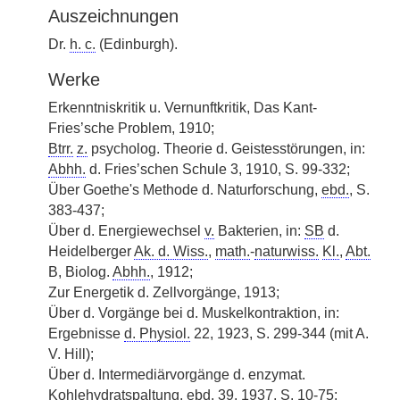
Auszeichnungen
Dr.
h. c.
(Edinburgh).
Werke
Erkenntniskritik u. Vernunftkritik, Das Kant-
Fries’sche Problem, 1910;
Btrr.
z.
psycholog. Theorie d. Geistesstörungen, in:
Abhh.
d. Fries’schen Schule 3, 1910, S. 99-332;
Über Goethe's Methode d. Naturforschung,
ebd.
, S.
383-437;
Über d. Energiewechsel
v.
Bakterien, in:
SB
d.
Heidelberger
Ak. d. Wiss.
,
math.
-
naturwiss.
Kl.
,
Abt.
B, Biolog.
Abhh.
, 1912;
Zur Energetik d. Zellvorgänge, 1913;
Über d. Vorgänge bei d. Muskelkontraktion, in:
Ergebnisse
d. Physiol.
22, 1923, S. 299-344 (mit A.
V. Hill);
Über d. Intermediärvorgänge d. enzymat.
Kohlehydratspaltung,
ebd.
39, 1937, S. 10-75;