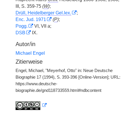
III, S. 359-75
(
W
)
;
Drüll, Heidelberger Gel.lex.
;
Enc. Jud. 1971
(
P
)
;
Pogg.
VI, VII a;
DSB
IX.
Autor/in
Michael Engel
Zitierweise
Engel, Michael, "Meyerhof, Otto" in: Neue Deutsche
Biographie 17 (1994), S. 393-396 [Online-Version]; URL:
https://www.deutsche-
biographie.de/gnd118733559.html#ndbcontent