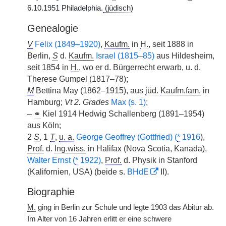
6.10.1951 Philadelphia.
(jüdisch)
Genealogie
V
Felix (1849–1920)
,
Kaufm.
in
H.
, seit 1888 in
Berlin,
S
d.
Kaufm.
Israel (1815–85)
aus Hildesheim,
seit 1854 in
H.
, wo er d. Bürgerrecht erwarb, u. d.
Therese Gumpel (1817–78);
M
Bettina May (1862–1915), aus
jüd.
Kaufm.fam.
in
Hamburg;
Vt 2. Grades
Max (s. 1)
;
–
⚭
Kiel 1914 Hedwig Schallenberg (1891–1954)
aus Köln;
2
S
, 1
T
,
u. a.
George Geoffrey (Gottfried) (
*
1916
),
Prof.
d.
Ing.
wiss.
in Halifax (Nova Scotia, Kanada),
Walter Ernst (
*
1922)
,
Prof.
d. Physik in Stanford
(Kalifornien, USA) (beide s.
BHdE
II).
Biographie
M.
ging in Berlin zur Schule und legte 1903 das Abitur ab.
Im Alter von 16 Jahren erlitt er eine schwere