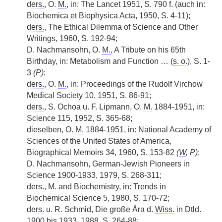
ders.
, O.
M.
, in: The Lancet 1951, S. 790 f. (auch in:
Biochemica et Biophysica Acta, 1950, S. 4-11);
ders.
, The Ethical Dilemma of Science and Other
Writings, 1960, S. 192-94;
D. Nachmansohn, O.
M.
, A Tribute on his 65th
Birthday, in: Metabolism and Function … (
s. o.
), S. 1-
3
(
P
)
;
ders.
, O.
M.
, in: Proceedings of the Rudolf Virchow
Medical Society 10, 1951, S. 86-91;
ders.
, S. Ochoa u. F. Lipmann, O.
M.
1884-1951, in:
Science 115, 1952, S. 365-68;
dieselben, O.
M.
1884-1951, in: National Academy of
Sciences of the United States of America,
Biographical Memoirs 34, 1960, S. 153-82
(
W
,
P
)
;
D. Nachmansohn, German-Jewish Pioneers in
Science 1900-1933, 1979, S. 268-311;
ders.
,
M.
and Biochemistry, in: Trends in
Biochemical Science 5, 1980, S. 170-72;
ders.
u. R. Schmid, Die große Ära d.
Wiss.
in
Dtld.
1900 bis 1933, 1988, S. 264-88;