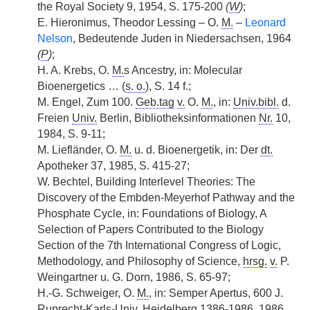
the Royal Society 9, 1954, S. 175-200
(
W
)
;
E. Hieronimus, Theodor Lessing – O.
M.
–
Leonard
Nelson
, Bedeutende Juden in Niedersachsen, 1964
(
P
)
;
H. A. Krebs, O.
M.
s Ancestry, in: Molecular
Bioenergetics … (
s. o.
), S. 14 f.;
M. Engel, Zum 100.
Geb.tag
v.
O.
M.
, in:
Univ.bibl.
d.
Freien
Univ.
Berlin, Bibliotheksinformationen
Nr.
10,
1984, S. 9-11;
M. Liefländer, O.
M.
u. d. Bioenergetik, in: Der
dt.
Apotheker 37, 1985, S. 415-27;
W. Bechtel, Building Interlevel Theories: The
Discovery of the Embden-Meyerhof Pathway and the
Phosphate Cycle, in: Foundations of Biology, A
Selection of Papers Contributed to the Biology
Section of the 7th International Congress of Logic,
Methodology, and Philosophy of Science,
hrsg.
v.
P.
Weingartner u. G. Dorn, 1986, S. 65-97;
H.-G. Schweiger, O.
M.
, in: Semper Apertus, 600 J.
Ruprecht-Karls-
Univ.
Heidelberg 1386-1986, 1986,