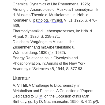
Chemical Dynamics of Life Phenomena, 1926;
Atmung u. Anaerobiose d. Muskels/Thermodynamik
d. Muskels/Theorie d. Muskelarbeit, in:
Hdb.
d.
normalen u.
patholog. Physiol.
VIII/1, 1925, S. 476-
539;
Thermodynamik d. Lebensprozesses, in:
Hdb.
d.
Physik XI, 1926, S. 238-271;
Die
chem.
Vorgänge im Muskel u. ihr
Zusammenhang mit Arbeitsleistung u.
Wärmebildung, 1930 (
frz.
1932);
Energy Relationships in Glycolysis and
Phosphorylation, in: Annals of the New York
Academy of Sciences 45, 1944, S. 377-93.
Literatur
A. V. Hill, A Challenge to Biochemistry, in:
Metabolism and Function, A Collection of Papers
Dedicated to O.
M.
on the Occasion ot his 65th
Birthday,
ed.
by D. Nachmansohn, 1950, S. 4-11
(
P
)
;