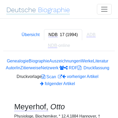
Deutsche
Biographie
Übersicht
NDB
17 (1994)
ADB
NDB
-online
Genealogie
Biographie
Auszeichnungen
Werke
Literatur
Autor/in
Zitierweise
Netzwerk
RDF
Druckfassung
Druckvorlage
vorheriger Artikel
Scan
folgender Artikel
Meyerhof,
Otto
Physiologe, Biochemiker,
*
12.4.1884 Hannover,
†