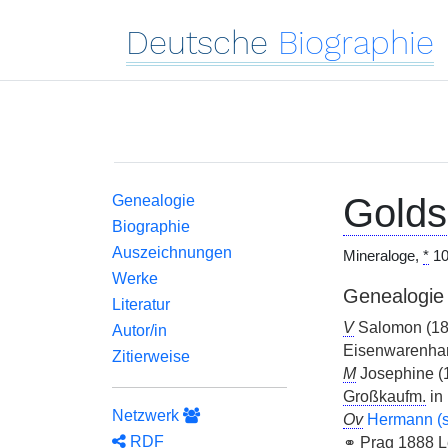
Deutsche
Biographie
Golds
Genealogie
Biographie
Auszeichnungen
Mineraloge,
*
10
Werke
Genealogie
Literatur
V
Salomon (18
Autor/in
Eisenwarenhan
Zitierweise
M
Josephine (
Großkaufm.
in 
Netzwerk
Ov
Hermann (s
RDF
⚭
Prag 1888 Le