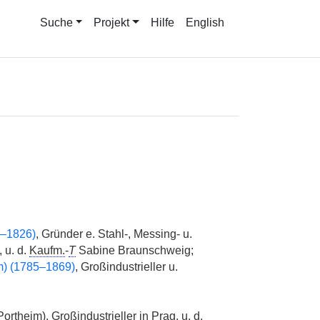
Suche
Projekt
Hilfe
English
9–1826)
, Gründer e. Stahl-, Messing- u.
 u. d.
Kaufm.
-
T
Sabine Braunschweig;
m) (1785–1869)
, Großindustrieller u.
ortheim), Großindustrieller in Prag, u. d.