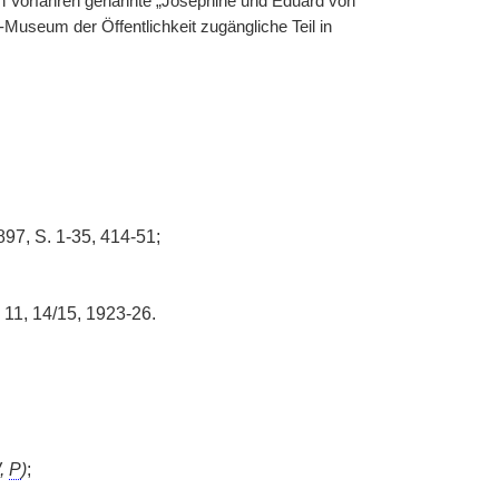
h Vorfahren genannte „Josephine und Eduard von
Museum der Öffentlichkeit zugängliche Teil in
897, S. 1-35, 414-51;
, 11, 14/15, 1923-26.
,
P
)
;