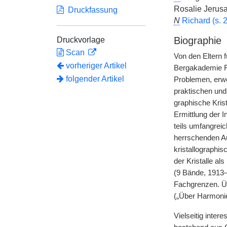
Rosalie Jerusa
Druckfassung
N
Richard (s. 2
Biographie
Druckvorlage
Scan
Von den Eltern 
vorheriger Artikel
Bergakademie Fr
folgender Artikel
Problemen, erwei
praktischen und 
graphische Kris
Ermittlung der 
teils umfangreic
herrschenden Au
kristallographi
der Kristalle al
(9 Bände, 1913
Fachgrenzen. Üb
(„Über Harmonie
Vielseitig inte