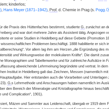
lem; kinderlos;
)
,
Hans Meyer (1871–1942)
,
Prof.
d. Chemie in Prag (s.
Pogg.
für die Praxis des Hüttenfaches bestimmt, studierte
G.
zunächst an de
eiberg und war dort mehrere Jahre als Assistent tätig. Angezogen v
terte er seine Studien in Heidelberg auf diese Gebiete (Promotion 18
wissenschaftlichen Problemen beschäftigt. 1888 habilitierte er sich in
tallberechnung“. Vor allem lag ihm am Herzen „die Ergründung des m
Intensität und Wirkungsweise der molekularen Kräfte“. Die damit zu
he Monographien und Tabellenwerke und für zahlreiche Aufsätze in Fac
ffassung abweichende Lehrmeinung begründete und vertrat. In dem 
schen Institut in Heidelberg galt das Zeichnen, Messen (namentlich 
s Hauptaufgabe. Hier entstanden auch die Vorarbeiten und Unterlagen 
–23).
G.
s Lehrmethode und Anschauungen haben namentlich im Ausl
er den Bereich der Mineralogie und Kristallographie hinaus beschäfti
 und Complication“, 1901).
ressiert, Mäzen und Sammler aus Leidenschaft, übergab er 1919 dem 