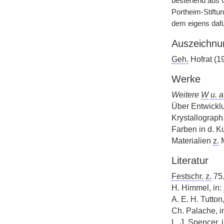
bestehend aus G
Portheim-Stiftu
dem eigens dafü
Auszeichnu
Geh.
Hofrat (1
Werke
Weitere
W
u. a
Über Entwicklu
Krystallograph
Farben in d. K
Materialien
z.
M
Literatur
Festschr.
z.
75
H. Himmel, in:
A. E. H. Tutton
Ch. Palache, i
L. J. Spencer, 