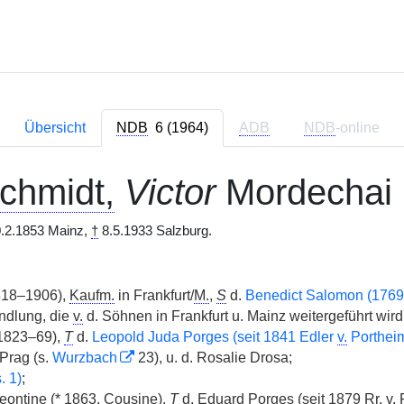
Übersicht
NDB
6 (1964)
ADB
NDB
-online
chmidt,
Victor
Mordechai
.2.1853 Mainz,
†
8.5.1933 Salzburg.
18–1906),
Kaufm.
in Frankfurt/
M.
,
S
d.
Benedict Salomon (176
dlung, die
v.
d. Söhnen in Frankfurt u. Mainz weitergeführt wird,
1823–69),
T
d.
Leopold Juda Porges (seit 1841 Edler
v.
Porthei
Prag (s.
Wurzbach
23), u. d. Rosalie Drosa;
. 1)
;
ontine (
*
1863, Cousine),
T
d. Eduard Porges (seit 1879
Rr.
v.
P