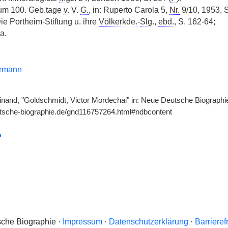
um 100. Geb.tage
v.
V.
G.
, in: Ruperto Carola 5,
Nr.
9/10, 1953, S
ie Portheim-Stiftung u. ihre
Völkerkde.
-
Slg.
,
ebd.
, S. 162-64;
 a.
rrmann
nand, "Goldschmidt, Victor Mordechai" in: Neue Deutsche Biographie 
utsche-biographie.de/gnd116757264.html#ndbcontent
che Biographie ·
Impressum
·
Datenschutzerklärung
·
Barrieref