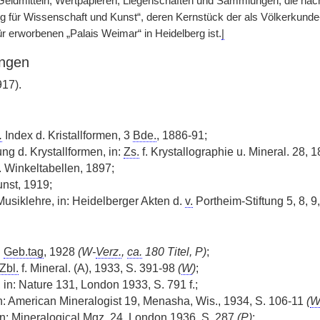
eldmitteln, Wertpapieren, Liegenschaften und Sammlungen, die nac
ng für Wissenschaft und Kunst“, deren Kernstück der als Völkerkunde-
r erworbenen „Palais Weimar“ in Heidelberg ist.
|
ngen
917).
.
Index d. Kristallformen, 3
Bde.
, 1886-91;
ng d. Krystallformen, in:
Zs.
f. Krystallographie u. Mineral. 28, 1
. Winkeltabellen, 1897;
unst, 1919;
usiklehre, in: Heidelberger Akten d.
v.
Portheim-Stiftung 5, 8, 9
.
Geb.tag
, 1928
(W-
Verz.
,
ca.
180 Titel, P)
;
Zbl.
f. Mineral. (A), 1933, S. 391-98
(
W
)
;
, in: Nature 131, London 1933, S. 791 f.;
n: American Mineralogist 19, Menasha, Wis., 1934, S. 106-11
(
W
in: Mineralogical
Mgz.
24, London 1936, S. 287
(
P
)
;