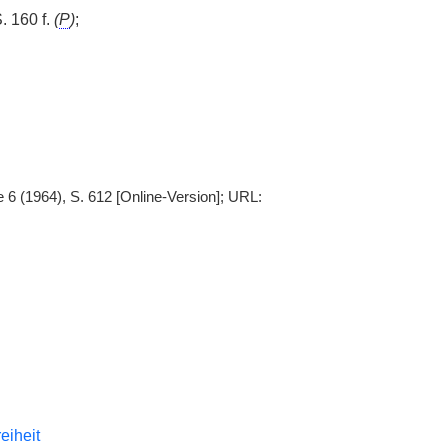
. 160 f.
(
P
)
;
6 (1964), S. 612 [Online-Version]; URL:
reiheit