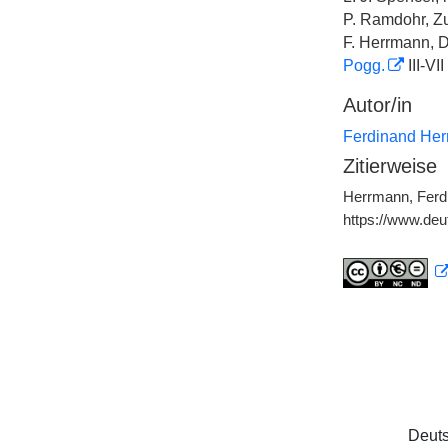
P. Ramdohr, Z
F. Herrmann, D
Pogg.
III-VII
Autor/in
Ferdinand He
Zitierweise
Herrmann, Ferdi
https://www.de
Deuts