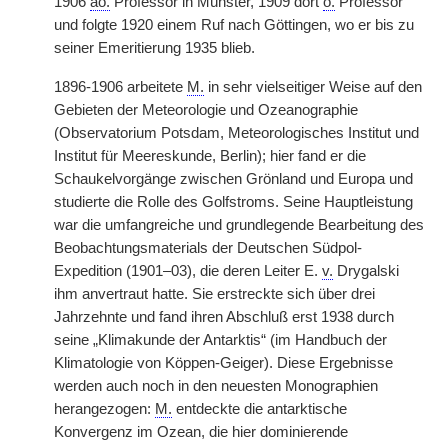
1906
ao.
Professor in Münster, 1909 dort
o.
Professor
und folgte 1920 einem Ruf nach Göttingen, wo er bis zu
seiner Emeritierung 1935 blieb.
1896-1906 arbeitete
M.
in sehr vielseitiger Weise auf den
Gebieten der Meteorologie und Ozeanographie
(Observatorium Potsdam, Meteorologisches Institut und
Institut für Meereskunde, Berlin); hier fand er die
Schaukelvorgänge zwischen Grönland und Europa und
studierte die Rolle des Golfstroms. Seine Hauptleistung
war die umfangreiche und grundlegende Bearbeitung des
Beobachtungsmaterials der Deutschen Südpol-
Expedition (1901–03), die deren Leiter E.
v.
Drygalski
ihm anvertraut hatte. Sie erstreckte sich über drei
Jahrzehnte und fand ihren Abschluß erst 1938 durch
seine „Klimakunde der Antarktis“ (im Handbuch der
Klimatologie von Köppen-Geiger). Diese Ergebnisse
werden auch noch in den neuesten Monographien
herangezogen:
M.
entdeckte die antarktische
Konvergenz im Ozean, die hier dominierende