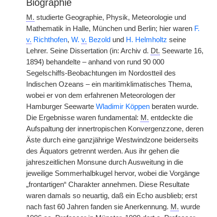
Biographie
M.
studierte Geographie, Physik, Meteorologie und
Mathematik in Halle, München und Berlin; hier waren
F.
v.
Richthofen
,
W.
v.
Bezold
und
H. Helmholtz
seine
Lehrer. Seine Dissertation (in: Archiv d.
Dt.
Seewarte 16,
1894) behandelte – anhand von rund 90 000
Segelschiffs-Beobachtungen im Nordostteil des
Indischen Ozeans – ein maritimklimatisches Thema,
wobei er von dem erfahrenen Meteorologen der
Hamburger Seewarte
Wladimir Köppen
beraten wurde.
Die Ergebnisse waren fundamental:
M.
entdeckte die
Aufspaltung der innertropischen Konvergenzzone, deren
Äste durch eine ganzjährige Westwindzone beiderseits
des Äquators getrennt werden. Aus ihr gehen die
jahreszeitlichen Monsune durch Ausweitung in die
jeweilige Sommerhalbkugel hervor, wobei die Vorgänge
„frontartigen“ Charakter annehmen. Diese Resultate
waren damals so neuartig, daß ein Echo ausblieb; erst
nach fast 60 Jahren fanden sie Anerkennung.
M.
wurde