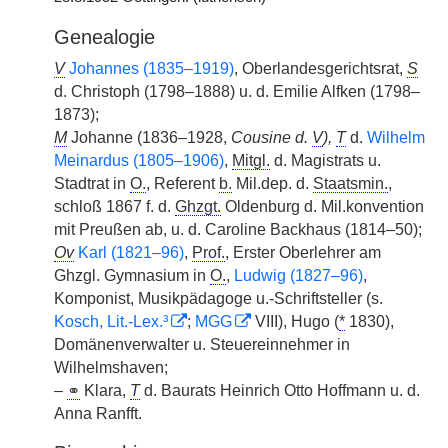
Genealogie
V
Johannes (1835–1919)
, Oberlandesgerichtsrat,
S
d. Christoph (1798–1888) u. d. Emilie Alfken (1798–
1873);
M
Johanne (1836–1928,
Cousine d.
V
),
T
d.
Wilhelm
Meinardus (1805–1906)
,
Mitgl.
d. Magistrats u.
Stadtrat in
O.
, Referent
b.
Mil.dep. d.
Staatsmin.
,
schloß 1867 f. d.
Ghzgt.
Oldenburg d. Mil.konvention
mit Preußen ab, u. d. Caroline Backhaus (1814–50);
Ov
Karl (1821–96)
,
Prof.
, Erster Oberlehrer am
Ghzgl. Gymnasium in
O.
,
Ludwig (1827–96)
,
Komponist, Musikpädagoge u.-Schriftsteller (s.
Kosch, Lit.-Lex.³
;
MGG
VIII), Hugo (
*
1830),
Domänenverwalter u. Steuereinnehmer in
Wilhelmshaven;
–
⚭
Klara,
T
d. Baurats Heinrich Otto Hoffmann u. d.
Anna Ranfft.