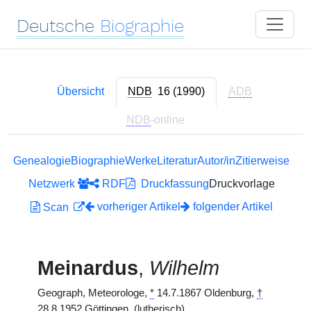
Deutsche
Biographie
Übersicht
NDB
16 (1990)
ADB
NDB
-online
Genealogie
Biographie
Werke
Literatur
Autor/in
Zitierweise
Netzwerk
RDF
Druckfassung
Druckvorlage
vorheriger Artikel
folgender Artikel
Scan
Meinardus
,
Wilhelm
Geograph, Meteorologe,
*
14.7.1867 Oldenburg,
†
28.8.1952 Göttingen. (lutherisch)