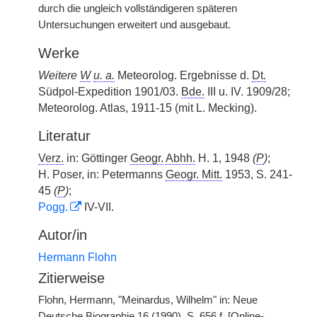
durch die ungleich vollständigeren späteren
Untersuchungen erweitert und ausgebaut.
Werke
Weitere
W
u. a.
Meteorolog. Ergebnisse d.
Dt.
Südpol-Expedition 1901/03.
Bde.
III u. IV. 1909/28;
Meteorolog. Atlas, 1911-15 (mit L. Mecking).
Literatur
Verz.
in: Göttinger
Geogr.
Abhh.
H. 1, 1948
(
P
)
;
H. Poser, in: Petermanns
Geogr. Mitt.
1953, S. 241-
45
(
P
)
;
Pogg.
IV-VII.
Autor/in
Hermann Flohn
Zitierweise
Flohn, Hermann, "Meinardus, Wilhelm" in: Neue
Deutsche Biographie 16 (1990), S. 656 f. [Online-