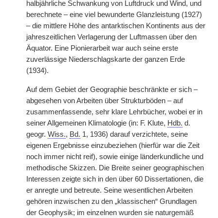
halbjährliche Schwankung von Luftdruck und Wind, und
berechnete – eine viel bewunderte Glanzleistung (1927)
– die mittlere Höhe des antarktischen Kontinents aus der
jahreszeitlichen Verlagerung der Luftmassen über den
Äquator. Eine Pionierarbeit war auch seine erste
zuverlässige Niederschlagskarte der ganzen Erde
(1934).
Auf dem Gebiet der Geographie beschränkte er sich –
abgesehen von Arbeiten über Strukturböden – auf
zusammenfassende, sehr klare Lehrbücher, wobei er in
seiner Allgemeinen Klimatologie (in: F. Klute,
Hdb.
d.
geogr.
Wiss.
,
Bd.
1, 1936) darauf verzichtete, seine
eigenen Ergebnisse einzubeziehen (hierfür war die Zeit
noch immer nicht reif), sowie einige länderkundliche und
methodische Skizzen. Die Breite seiner geographischen
Interessen zeigte sich in den über 60 Dissertationen, die
er anregte und betreute. Seine wesentlichen Arbeiten
gehören inzwischen zu den „klassischen“ Grundlagen
der Geophysik; im einzelnen wurden sie naturgemäß