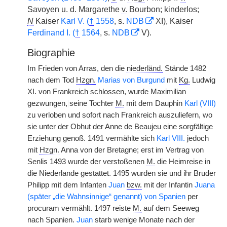
Savoyen u. d. Margarethe
v.
Bourbon; kinderlos;
N
Kaiser
Karl V. (
†
1558
, s.
NDB
XI), Kaiser
Ferdinand I. (
†
1564
, s.
NDB
V).
Biographie
Im Frieden von Arras, den die
niederländ.
Stände 1482
nach dem Tod
Hzgn.
Marias von Burgund
mit
Kg.
Ludwig
XI. von Frankreich schlossen, wurde Maximilian
gezwungen,
|
seine Tochter
M.
mit dem Dauphin
Karl (VIII)
zu verloben und sofort nach Frankreich auszuliefern, wo
sie unter der Obhut der Anne de Beaujeu eine sorgfältige
Erziehung genoß. 1491 vermählte sich
Karl VIII.
jedoch
mit
Hzgn.
Anna von der Bretagne; erst im Vertrag von
Senlis 1493 wurde der verstoßenen
M.
die Heimreise in
die Niederlande gestattet. 1495 wurden sie und ihr Bruder
Philipp mit dem Infanten
Juan
bzw.
mit der Infantin
Juana
(später „die Wahnsinnige“ genannt) von Spanien
per
procuram vermählt. 1497 reiste
M.
auf dem Seeweg
nach Spanien.
Juan
starb wenige Monate nach der