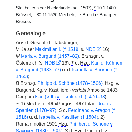
Statthalterin der Niederlande (seit 1507),
*
10.1.1480
Brüssel,
†
30.11.1530 Mecheln,
⚰
Brou bei Bourg-en-
Bresse.
Genealogie
Aus d.
Geschl.
d. Habsburger;
V
Kaiser
Maximilian I. (
†
1519
, s.
NDB
16);
M
Maria
v.
Burgund (1457–82)
,
Erzhzgn.
v.
Österreich (s.
NDB
16),
T
d.
Hzg.
Karl d. Kühnen
v.
Burgund (1433–77)
u. d.
Isabella
v.
Bourbon (
†
1465)
;
B
Erzhzg.
Philipp d. Schöne (1478–1506)
,
Hzg.
v.
Burgund.
Kg.
v.
Kastilien; -
verlobt
Amboise 1483
Dauphin
Karl (VIII.)
v.
Frankreich (1470–98
);
⚭
1) Mecheln 1495/Burgos 1497 Infant
Juan
v.
Spanien (1478–97)
,
S
d.
Ferdinand
v.
Aragon (
†
1516)
u. d.
Isabella
v.
Kastilien (
†
1504)
, 2)
Romainmôtier 1501
Hzg.
Philibert d. Schöne
v.
Savoyen (1480–1504)
,
S
d.
Hzg.
Philipp I.
v.