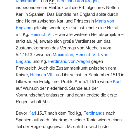
Maximilian I.
und
Kg.
Ferdinand von Aragon
,
insbesondere im Hinblick auf die Erbfolge ihres Neffen
Karl in Spanien. Das Bündnis mit England sollte durch
eine Heirat zwischen Karl und Prinzessin
Maria von
England
gefestigt werden; sie selbst lehnte eine Heirat
mit
Kg.
Heinrich VII.
– wie alle weiteren Heiratsprojekte –
strikt ab.
M.
erwarb sich große Verdienste um das
Zustandekommen des Vertrags von Mecheln vom
5.4.1513 zwischen
Maximilian
,
Heinrich VIII. von
England
und
Kg.
Ferdinand von Aragon
gegen
Frankreich. Auch die Zusammenkunft zwischen dem
Kaiser,
Heinrich VIII
. und ihr selbst im September 1513 in
Lille war ein Erfolg ihrer Politik. Am 5.1.1515 wurde
Karl
auf Wunsch der
niederländ.
Stände aus der
Vormundschaft entlassen, und damit endete die erste
Regentschaft
M.
s.
Bevor
Karl
1517 nach dem Tod
Kg.
Ferdinands
nach
Spanien aufbrach, übertrug er seiner Tante wieder einen
Teil der Regierungsgewalt.
M.
sah ihre wichtigste