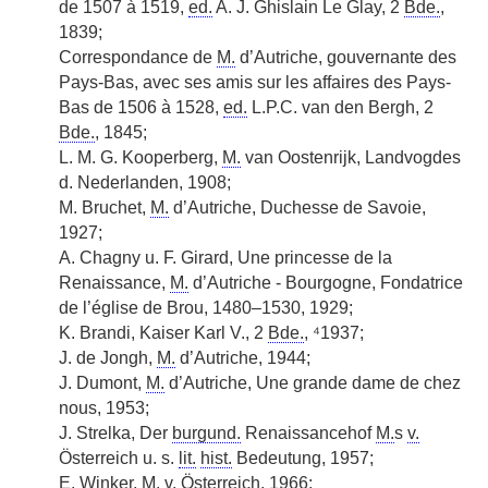
de 1507 à 1519,
ed.
A. J. Ghislain Le Glay, 2
Bde.
,
1839;
Correspondance de
M.
d’Autriche, gouvernante des
Pays-Bas, avec ses amis sur les affaires des Pays-
Bas de 1506 à 1528,
ed.
L.P.C. van den Bergh, 2
Bde.
, 1845;
L. M. G. Kooperberg,
M.
van Oostenrijk, Landvogdes
d. Nederlanden, 1908;
M. Bruchet,
M.
d’Autriche, Duchesse de Savoie,
1927;
A. Chagny u. F. Girard, Une princesse de la
Renaissance,
M.
d’Autriche - Bourgogne, Fondatrice
de l’église de Brou, 1480–1530, 1929;
K. Brandi, Kaiser Karl V., 2
Bde.
, ⁴1937;
J. de Jongh,
M.
d’Autriche, 1944;
J. Dumont,
M.
d’Autriche, Une grande dame de chez
nous, 1953;
J. Strelka, Der
burgund.
Renaissancehof
M.
s
v.
Österreich u. s.
lit.
hist.
Bedeutung, 1957;
E. Winker,
M.
v.
Österreich, 1966;