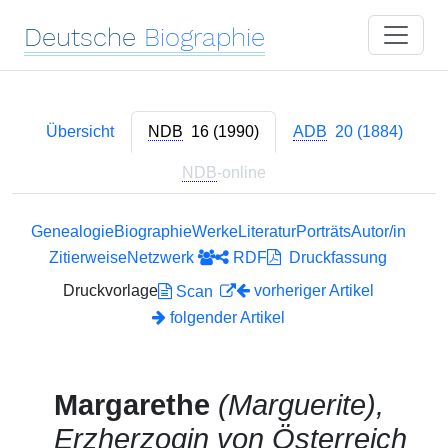
Deutsche
Biographie
Übersicht
NDB
16 (1990)
ADB
20 (1884)
NDB
-online
Genealogie
Biographie
Werke
Literatur
Porträts
Autor/in
Zitierweise
Netzwerk
RDF
Druckfassung
Druckvorlage
vorheriger Artikel
Scan
folgender Artikel
Margarethe
(Marguerite),
Erzherzogin von Österreich