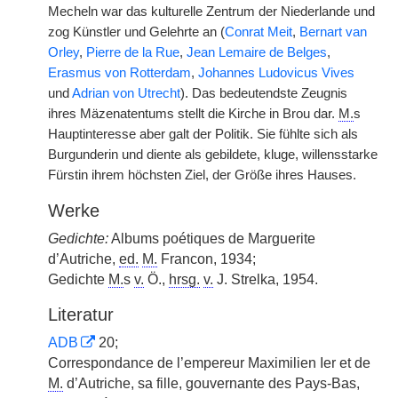
Mecheln war das kulturelle Zentrum der Niederlande und
zog Künstler und Gelehrte an (
Conrat Meit
,
Bernart van
Orley
,
Pierre de la Rue
,
Jean Lemaire de Belges
,
Erasmus von Rotterdam
,
Johannes Ludovicus Vives
und
Adrian von Utrecht
). Das bedeutendste Zeugnis
ihres Mäzenatentums stellt die Kirche in Brou dar.
M.
s
Hauptinteresse aber galt der Politik. Sie fühlte sich als
Burgunderin und diente als
|
gebildete, kluge, willensstarke
Fürstin ihrem höchsten Ziel, der Größe ihres Hauses.
Werke
Gedichte:
Albums poétiques de Marguerite
d’Autriche,
ed.
M.
Francon, 1934;
Gedichte
M.
s
v.
Ö.,
hrsg.
v.
J. Strelka, 1954.
Literatur
ADB
20;
Correspondance de l’empereur Maximilien Ier et de
M.
d’Autriche, sa fille, gouvernante des Pays-Bas,