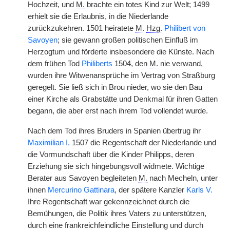
Hochzeit, und
M.
brachte ein totes Kind zur Welt; 1499
erhielt sie die Erlaubnis, in die Niederlande
zurückzukehren. 1501 heiratete
M.
Hzg.
Philibert von
Savoyen
; sie gewann großen politischen Einfluß im
Herzogtum und förderte insbesondere die Künste. Nach
dem frühen Tod
Philiberts
1504, den
M.
nie verwand,
wurden ihre Witwenansprüche im Vertrag von Straßburg
geregelt. Sie ließ sich in Brou nieder, wo sie den Bau
einer Kirche als Grabstätte und Denkmal für ihren Gatten
begann, die aber erst nach ihrem Tod vollendet wurde.
Nach dem Tod ihres Bruders in Spanien übertrug ihr
Maximilian I.
1507 die Regentschaft der Niederlande und
die Vormundschaft über die Kinder Philipps, deren
Erziehung sie sich hingebungsvoll widmete. Wichtige
Berater aus Savoyen begleiteten
M.
nach Mecheln, unter
ihnen
Mercurino Gattinara
, der spätere Kanzler
Karls V.
Ihre Regentschaft war gekennzeichnet durch die
Bemühungen, die Politik ihres Vaters zu unterstützen,
durch eine frankreichfeindliche Einstellung und durch