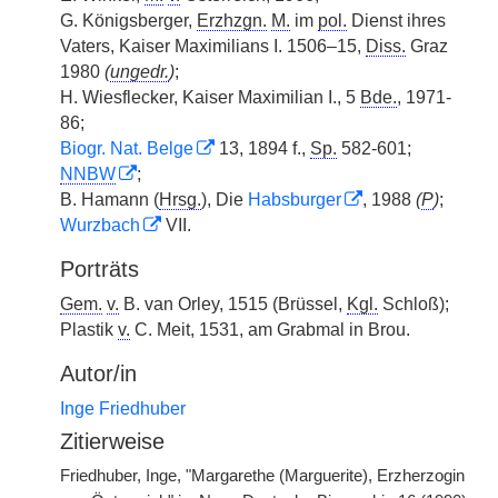
G. Königsberger,
Erzhzgn.
M.
im
pol.
Dienst ihres
Vaters, Kaiser Maximilians I. 1506–15,
Diss.
Graz
1980
(
ungedr.
)
;
H. Wiesflecker, Kaiser Maximilian I., 5
Bde.
, 1971-
86;
Biogr. Nat. Belge
13, 1894 f.,
Sp.
582-601;
NNBW
;
B. Hamann (
Hrsg.
), Die
Habsburger
, 1988
(
P
)
;
Wurzbach
VII.
Porträts
Gem.
v.
B. van Orley, 1515 (Brüssel,
Kgl.
Schloß);
Plastik
v.
C. Meit, 1531, am Grabmal in Brou.
Autor/in
Inge Friedhuber
Zitierweise
Friedhuber, Inge, "Margarethe (Marguerite), Erzherzogin