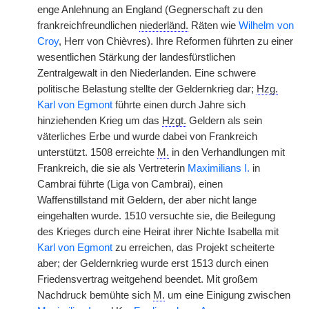
enge Anlehnung an England (Gegnerschaft zu den
frankreichfreundlichen
niederländ.
Räten wie
Wilhelm von
Croy
, Herr von Chièvres). Ihre Reformen führten zu einer
wesentlichen Stärkung der landesfürstlichen
Zentralgewalt in den Niederlanden. Eine schwere
politische Belastung stellte der Geldernkrieg dar;
Hzg.
Karl von Egmont
führte einen durch Jahre sich
hinziehenden Krieg um das
Hzgt.
Geldern als sein
väterliches Erbe und wurde dabei von Frankreich
unterstützt. 1508 erreichte
M.
in den Verhandlungen mit
Frankreich, die sie als Vertreterin
Maximilians I.
in
Cambrai führte (Liga von Cambrai), einen
Waffenstillstand mit Geldern, der aber nicht lange
eingehalten wurde. 1510 versuchte sie, die Beilegung
des Krieges durch eine Heirat ihrer Nichte Isabella mit
Karl von Egmont
zu erreichen, das Projekt scheiterte
aber; der Geldernkrieg wurde erst 1513 durch einen
Friedensvertrag weitgehend beendet. Mit großem
Nachdruck bemühte sich
M.
um eine Einigung zwischen