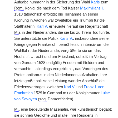
Aufgabe nunmehr in der Sicherung der Wahl
Karls
zum
Röm.
König, die nach dem Tod Kaiser
Maximilians I.
1519 tatsächlich erfolgte; die Teilnahme an seiner
Krönung in Aachen war zweifellos ein Triumph für die
Statthalterin.
Karl V.
erneuerte hierauf die Regentschaft
M.
s in den Niederlanden, die sie bis zu ihrem Tod führte.
Sie unterstützte die Politik
Karls V.
, insbesondere seine
Kriege gegen Frankreich, bemühte sich intensiv um die
Wohlfahrt der Niederlande, vergrößerte sie um das
Hochstift Utrecht und um Friesland, schloß im Vertrag
von Gorcum 1528 endgültig Frieden mit Geldern und
versuchte – allerdings vergeblich -, das Vordringen des
Protestantismus in den Niederlanden aufzuhalten. Ihre
letzte große politische Leistung war der Abschluß des
Friedensvertrages zwischen
Karl V.
und
Franz I. von
Frankreich
1529 in Cambrai mit der Königinmutter
Luise
von Savoyen
(
sog.
Damenfrieden).
M.
, eine bedeutende Mäzenatin, war künstlerisch begabt;
sie schrieb Gedichte und malte. Ihre Residenz in