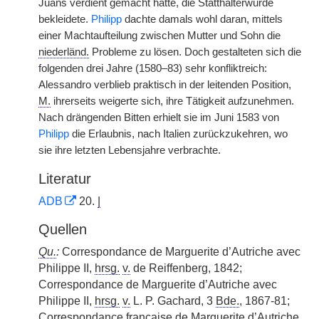
Juans verdient gemacht hatte, die Statthalterwürde
bekleidete.
Philipp
dachte damals wohl daran, mittels
einer Machtaufteilung zwischen Mutter und Sohn die
niederländ.
Probleme zu lösen. Doch gestalteten sich die
folgenden drei Jahre (1580–83) sehr konfliktreich:
Alessandro verblieb praktisch in der leitenden Position,
M.
ihrerseits weigerte sich, ihre Tätigkeit aufzunehmen.
Nach drängenden Bitten erhielt sie im Juni 1583 von
Philipp
die Erlaubnis, nach Italien zurückzukehren, wo
sie ihre letzten Lebensjahre verbrachte.
Literatur
ADB
20.
|
Quellen
Qu.
:
Correspondance de Marguerite d’Autriche avec
Philippe II,
hrsg.
v.
de Reiffenberg, 1842;
Correspondance de Marguerite d’Autriche avec
Philippe II,
hrsg.
v.
L. P. Gachard, 3
Bde.
, 1867-81;
Correspondance française de Marguerite d’Autriche