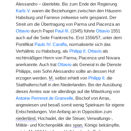
Alessandro – überlebte. Bis zum Ende der Regierung
Karls V.
waren die Beziehungen zwischen den Häusern
Habsburg und Farnese zeitweise sehr gespannt. Der
Streit um die Übertragung von Parma und Piacenza an
Ottavio
durch Papst
Paul III.
(1545) führte
Ottavio
1551
auch auf die Seite Frankreichs. Erst 1556/57, unter dem
Pontifikat
Pauls IV. Caraffa
, normalisierte sich das
Verhältnis zu Habsburg, als
Philipp II.
Ottavio
als
rechtmäßigen Herrn von Parma, Piacenza und Novara
anerkannte. Auch trat
Ottavio
als General in die Dienste
Philipps, sein Sohn Alessandro sollte an dessen Hof
erzogen werden.
M.
selbst erhielt von
Philipp II.
die
Statthalterschaft in den Niederlanden. Bei der Ausübung
dieses Amtes war sie allerdings auf die Mitwirkung von
Antoine Perrenot de Granvelle
, Bischof von Arras,
angewiesen und besaß somit wenig Spielraum für eigene
Entscheidungen. Von Anfang an in Opposition zum
niederländ.
Hochadel, der die Steuer, Verwaltungs-,
Militär- und Kirchenpolitik des
span.
Königs bekämpfte,