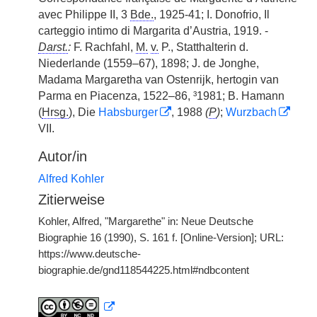
avec Philippe II, 3
Bde.
, 1925-41; I. Donofrio, Il
carteggio intimo di Margarita d’Austria, 1919. -
Darst.
:
F. Rachfahl,
M.
v.
P., Statthalterin d.
Niederlande (1559–67), 1898; J. de Jonghe,
Madama Margaretha van Ostenrijk, hertogin van
Parma en Piacenza, 1522–86, ³1981; B. Hamann
(
Hrsg.
), Die
Habsburger
, 1988
(
P
)
;
Wurzbach
VII.
Autor/in
Alfred Kohler
Zitierweise
Kohler, Alfred, "Margarethe" in: Neue Deutsche
Biographie 16 (1990), S. 161 f. [Online-Version]; URL:
https://www.deutsche-
biographie.de/gnd118544225.html#ndbcontent