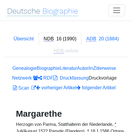
Deutsche
Biographie
Übersicht
NDB
16 (1990)
ADB
20 (1884)
NDB
-online
Genealogie
Biographie
Literatur
Autor/in
Zitierweise
Netzwerk
RDF
Druckfassung
Druckvorlage
vorheriger Artikel
folgender Artikel
Scan
Margarethe
Herzogin von Parma, Statthalterin der Niederlande,
*
Juli/August 1522 Pamele (Flandern),
†
18.1.1586 Ortona,