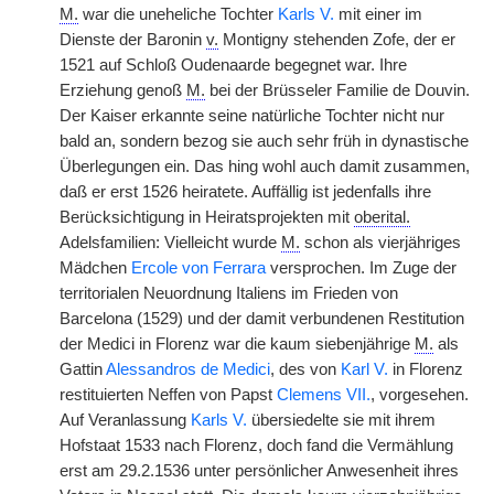
M.
war die uneheliche Tochter
Karls V.
mit einer im
Dienste der Baronin
v.
Montigny stehenden Zofe, der er
1521 auf Schloß Oudenaarde begegnet war. Ihre
Erziehung genoß
M.
bei der Brüsseler Familie de Douvin.
Der Kaiser erkannte seine natürliche Tochter nicht nur
bald an, sondern bezog sie auch sehr früh in dynastische
Überlegungen ein. Das hing wohl auch damit zusammen,
daß er erst 1526 heiratete. Auffällig ist jedenfalls ihre
Berücksichtigung in Heiratsprojekten mit
oberital.
Adelsfamilien: Vielleicht wurde
M.
schon als vierjähriges
Mädchen
Ercole von Ferrara
versprochen. Im Zuge der
territorialen Neuordnung Italiens im Frieden von
Barcelona (1529) und der damit verbundenen Restitution
der Medici in Florenz war die kaum siebenjährige
M.
als
Gattin
Alessandros de Medici
, des von
Karl V.
in Florenz
restituierten Neffen von Papst
Clemens VII.
, vorgesehen.
Auf Veranlassung
Karls V.
übersiedelte sie mit ihrem
Hofstaat 1533 nach Florenz, doch fand die Vermählung
erst am 29.2.1536 unter persönlicher Anwesenheit ihres