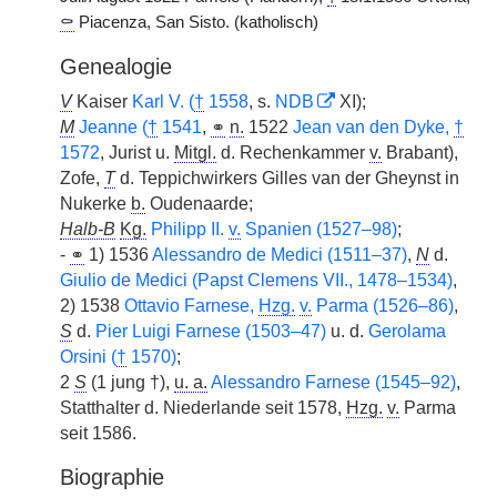
⚰
Piacenza, San Sisto. (katholisch)
Genealogie
V
Kaiser
Karl V. (
†
1558
, s.
NDB
XI);
M
Jeanne (
†
1541
,
⚭
n.
1522
Jean van den Dyke,
†
1572
, Jurist u.
Mitgl.
d. Rechenkammer
v.
Brabant),
Zofe,
T
d. Teppichwirkers Gilles van der Gheynst in
Nukerke
b.
Oudenaarde;
Halb-B
Kg.
Philipp II.
v.
Spanien (1527–98)
;
-
⚭
1) 1536
Alessandro de Medici (1511–37)
,
N
d.
Giulio de Medici (Papst Clemens VII., 1478–1534)
,
2) 1538
Ottavio Farnese,
Hzg.
v.
Parma (1526–86)
,
S
d.
Pier Luigi Farnese (1503–47)
u. d.
Gerolama
Orsini (
†
1570)
;
2
S
(1 jung †),
u. a.
Alessandro Farnese (1545–92)
,
Statthalter d. Niederlande seit 1578,
Hzg.
v.
Parma
seit 1586.
Biographie