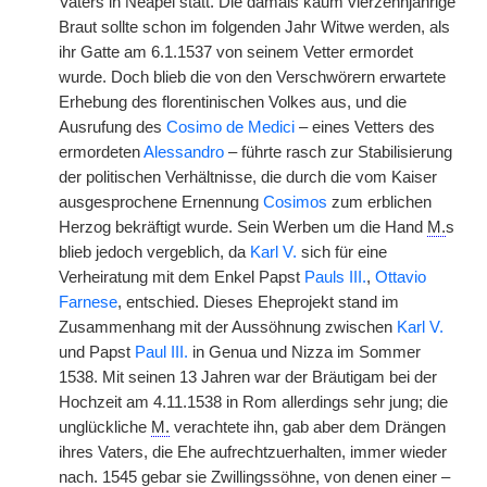
Vaters in Neapel statt. Die damals kaum vierzehnjährige
Braut sollte schon im folgenden Jahr Witwe werden, als
ihr Gatte am 6.1.1537 von seinem Vetter ermordet
wurde. Doch blieb die von den Verschwörern erwartete
Erhebung des florentinischen Volkes aus, und die
Ausrufung des
Cosimo de Medici
– eines Vetters des
ermordeten
Alessandro
– führte rasch zur Stabilisierung
der politischen Verhältnisse, die durch die vom Kaiser
ausgesprochene Ernennung
Cosimos
zum erblichen
Herzog bekräftigt wurde. Sein Werben um die Hand
M.
s
blieb jedoch vergeblich, da
Karl V.
sich für eine
Verheiratung mit dem Enkel Papst
Pauls III.
,
Ottavio
Farnese
, entschied. Dieses Eheprojekt stand im
Zusammenhang mit der Aussöhnung zwischen
Karl V.
und Papst
Paul III.
in Genua und Nizza im Sommer
1538. Mit seinen 13 Jahren war der Bräutigam bei der
Hochzeit am 4.11.1538 in Rom allerdings sehr jung; die
unglückliche
M.
verachtete ihn, gab aber dem Drängen
ihres Vaters, die Ehe aufrechtzuerhalten, immer wieder
nach. 1545 gebar sie Zwillingssöhne, von denen einer –