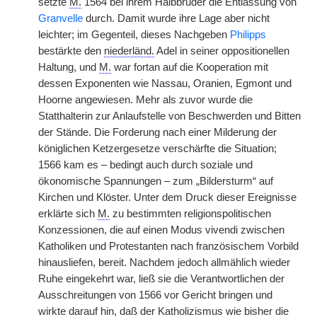
setzte
M.
1564 bei ihrem Halbbruder die Entlassung von
Granvelle
durch. Damit wurde ihre Lage aber nicht
leichter; im Gegenteil, dieses Nachgeben
Philipps
bestärkte den
niederländ.
Adel in seiner oppositionellen
Haltung, und
M.
war fortan auf die Kooperation mit
dessen Exponenten wie Nassau, Oranien, Egmont und
Hoorne angewiesen. Mehr als zuvor wurde die
Statthalterin zur Anlaufstelle von Beschwerden und Bitten
der Stände. Die Forderung nach einer Milderung der
königlichen Ketzergesetze verschärfte die Situation;
1566 kam es – bedingt auch durch soziale und
ökonomische Spannungen – zum „Bildersturm“ auf
Kirchen und Klöster. Unter dem Druck dieser Ereignisse
erklärte sich
M.
zu bestimmten religionspolitischen
Konzessionen, die auf einen Modus vivendi zwischen
Katholiken und Protestanten nach französischem Vorbild
hinausliefen, bereit. Nachdem jedoch allmählich wieder
Ruhe eingekehrt war, ließ sie die Verantwortlichen der
Ausschreitungen von 1566 vor Gericht bringen und
wirkte darauf hin, daß der Katholizismus wie bisher die