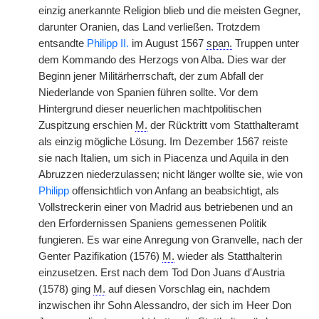
einzig anerkannte Religion blieb und die meisten Gegner,
darunter Oranien, das Land verließen. Trotzdem
entsandte
Philipp II.
im August 1567
span.
Truppen unter
dem Kommando des Herzogs von Alba. Dies war der
Beginn jener Militärherrschaft, der zum Abfall der
Niederlande von Spanien führen sollte. Vor dem
Hintergrund dieser neuerlichen machtpolitischen
Zuspitzung erschien
M.
der Rücktritt vom Statthalteramt
als einzig mögliche Lösung. Im Dezember 1567 reiste
sie nach Italien, um sich in Piacenza und Aquila in den
Abruzzen niederzulassen; nicht länger wollte sie, wie von
Philipp
offensichtlich von Anfang an beabsichtigt, als
Vollstreckerin einer von Madrid aus betriebenen und an
den Erfordernissen Spaniens gemessenen Politik
fungieren. Es war eine Anregung von Granvelle, nach der
Genter Pazifikation (1576)
M.
wieder als Statthalterin
einzusetzen. Erst nach dem Tod Don Juans d'Austria
(1578) ging
M.
auf diesen Vorschlag ein, nachdem
inzwischen ihr Sohn Alessandro, der sich im Heer Don