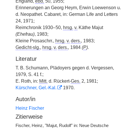
England,
ebd.
50, 1955;
Erinnerungen an Georg Heym, Erwin Loewenson u.
d. Neopathet. Cabaret, in: German Life and Letters
24, 1971;
Reimchronik 1930–50,
hrsg.
v.
Käthe Majut
(Ehefrau)
, 1983;
Kleine Prosaschrr.,
hrsg.
v.
ders.
, 1983;
Gedicht-slg.
,
hrsg.
v.
ders.
, 1984
(
P
).
Literatur
T. B. Schumann, Plädoyers gegen d. Vergessen,
1979, S. 41 f.;
E. Roth, in:
Mitt.
d. Rückert-
Ges.
2, 1981;
Kürschner, Gel.-Kal.
1970.
Autor/in
Heinz Fischer
Zitierweise
Fischer, Heinz, "Majut, Rudolf" in: Neue Deutsche