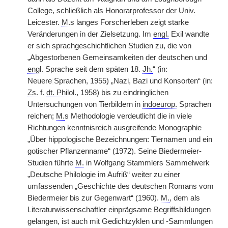
College, schließlich als Honorarprofessor der
Univ.
Leicester.
M.
s langes Forscherleben zeigt starke
Veränderungen in der Zielsetzung. Im
engl.
Exil wandte
er sich sprachgeschichtlichen Studien zu, die von
„Abgestorbenen Gemeinsamkeiten der deutschen und
engl.
Sprache seit dem späten 18.
Jh.
“ (in:
Neuere
|
Sprachen, 1955) „Nazi, Bazi und Konsorten“ (in:
Zs.
f.
dt. Philol.
, 1958) bis zu eindringlichen
Untersuchungen von Tierbildern in
indoeurop.
Sprachen
reichen;
M.
s Methodologie verdeutlicht die in viele
Richtungen kenntnisreich ausgreifende Monographie
„Über hippologische Bezeichnungen: Tiernamen und ein
gotischer Pflanzenname“ (1972). Seine Biedermeier-
Studien führte
M.
in Wolfgang Stammlers Sammelwerk
„Deutsche Philologie im Aufriß“ weiter zu einer
umfassenden „Geschichte des deutschen Romans vom
Biedermeier bis zur Gegenwart“ (1960).
M.
, dem als
Literaturwissenschaftler einprägsame Begriffsbildungen
gelangen, ist auch mit Gedichtzyklen und -Sammlungen