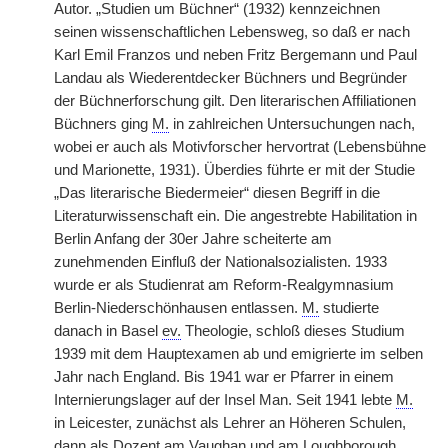
Autor. „Studien um Büchner“ (1932) kennzeichnen
seinen wissenschaftlichen Lebensweg, so daß er nach
Karl Emil Franzos und neben Fritz Bergemann und Paul
Landau als Wiederentdecker Büchners und Begründer
der Büchnerforschung gilt. Den literarischen Affiliationen
Büchners ging
M.
in zahlreichen Untersuchungen nach,
wobei er auch als Motivforscher hervortrat (Lebensbühne
und Marionette, 1931). Überdies führte er mit der Studie
„Das literarische Biedermeier“ diesen Begriff in die
Literaturwissenschaft ein. Die angestrebte Habilitation in
Berlin Anfang der 30er Jahre scheiterte am
zunehmenden Einfluß der Nationalsozialisten. 1933
wurde er als Studienrat am Reform-Realgymnasium
Berlin-Niederschönhausen entlassen.
M.
studierte
danach in Basel
ev.
Theologie, schloß dieses Studium
1939 mit dem Hauptexamen ab und emigrierte im selben
Jahr nach England. Bis 1941 war er Pfarrer in einem
Internierungslager auf der Insel Man. Seit 1941 lebte
M.
in Leicester, zunächst als Lehrer an Höheren Schulen,
dann als Dozent am Vaughan und am Loughborough