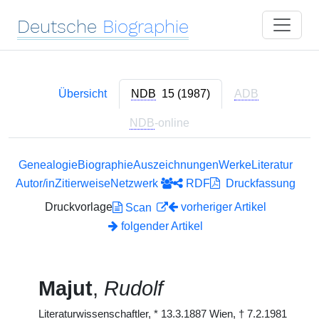
Deutsche
Biographie
Übersicht
NDB
15 (1987)
ADB
NDB
-online
Genealogie
Biographie
Auszeichnungen
Werke
Literatur
Autor/in
Zitierweise
Netzwerk
RDF
Druckfassung
Druckvorlage
vorheriger Artikel
Scan
folgender Artikel
Majut
,
Rudolf
Literaturwissenschaftler,
*
13.3.1887 Wien,
†
7.2.1981