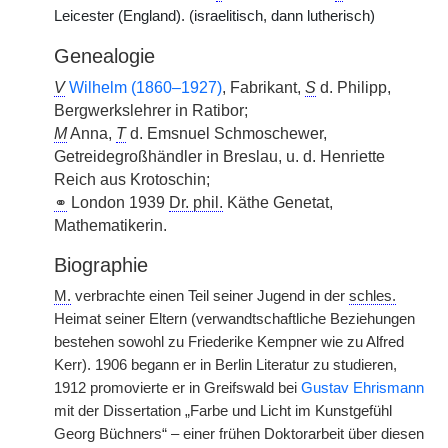
Leicester (England). (israelitisch, dann lutherisch)
Genealogie
V
Wilhelm (1860–1927)
, Fabrikant,
S
d. Philipp,
Bergwerkslehrer in Ratibor;
M
Anna,
T
d. Emsnuel Schmoschewer,
Getreidegroßhändler in Breslau, u. d. Henriette
Reich aus Krotoschin;
⚭
London 1939
Dr. phil.
Käthe Genetat,
Mathematikerin.
Biographie
M.
verbrachte einen Teil seiner Jugend in der
schles.
Heimat seiner Eltern (verwandtschaftliche Beziehungen
bestehen sowohl zu Friederike Kempner wie zu Alfred
Kerr). 1906 begann er in Berlin Literatur zu studieren,
1912 promovierte er in Greifswald bei
Gustav Ehrismann
mit der Dissertation „Farbe und Licht im Kunstgefühl
Georg Büchners“ – einer frühen Doktorarbeit über diesen