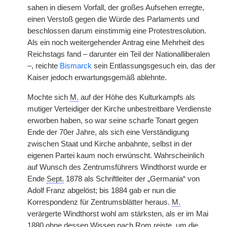
sahen in diesem Vorfall, der großes Aufsehen erregte,
einen Verstoß gegen die Würde des Parlaments und
beschlossen darum einstimmig eine Protestresolution.
Als ein noch weitergehender Antrag eine Mehrheit des
Reichstags fand – darunter ein Teil der Nationalliberalen
–, reichte
Bismarck
sein Entlassungsgesuch ein, das der
Kaiser jedoch erwartungsgemäß ablehnte.
Mochte sich
M.
auf der Höhe des Kulturkampfs als
mutiger Verteidiger der Kirche unbestreitbare Verdienste
erworben haben, so war seine scharfe Tonart gegen
Ende der 70er Jahre, als sich eine Verständigung
zwischen Staat und Kirche anbahnte, selbst in der
eigenen Partei kaum noch erwünscht. Wahrscheinlich
auf Wunsch des Zentrumsführers Windthorst wurde er
Ende
Sept.
1878 als Schriftleiter der „Germania“ von
Adolf Franz abgelöst; bis 1884 gab er nun die
Korrespondenz für Zentrumsblätter heraus.
M.
verärgerte Windthorst wohl am stärksten, als er im Mai
1880 ohne dessen Wissen nach Rom reiste, um die