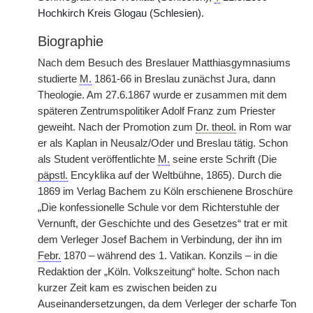
Hochkirch Kreis Glogau (Schlesien).
Biographie
Nach dem Besuch des Breslauer Matthiasgymnasiums
studierte
M.
1861-66 in Breslau zunächst Jura, dann
Theologie. Am 27.6.1867 wurde er zusammen mit dem
späteren Zentrumspolitiker Adolf Franz zum Priester
geweiht. Nach der Promotion zum
Dr. theol.
in Rom war
er als Kaplan in Neusalz/Oder und Breslau tätig. Schon
als Student veröffentlichte
M.
seine erste Schrift (Die
päpstl.
Encyklika auf der Weltbühne, 1865). Durch die
1869 im Verlag Bachem zu Köln erschienene Broschüre
„Die konfessionelle Schule vor dem Richterstuhle der
Vernunft, der Geschichte und des Gesetzes“ trat er mit
dem Verleger Josef Bachem in Verbindung, der ihn im
Febr.
1870 – während des 1. Vatikan. Konzils – in die
Redaktion der „Köln. Volkszeitung“ holte. Schon nach
kurzer Zeit kam es zwischen beiden zu
Auseinandersetzungen, da dem Verleger der scharfe Ton