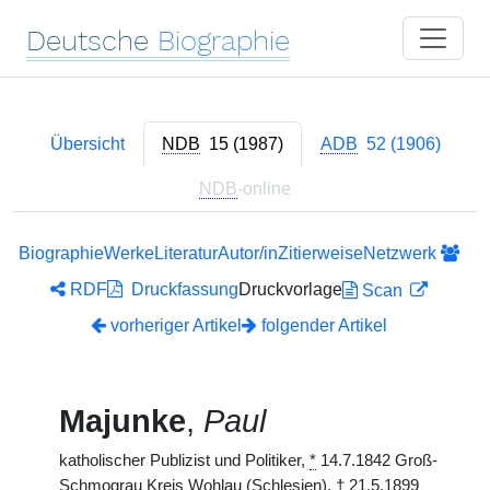
Deutsche
Biographie
Übersicht
NDB
15 (1987)
ADB
52 (1906)
NDB
-online
Biographie
Werke
Literatur
Autor/in
Zitierweise
Netzwerk
RDF
Druckfassung
Druckvorlage
Scan
vorheriger Artikel
folgender Artikel
Majunke
,
Paul
katholischer Publizist und Politiker,
*
14.7.1842 Groß-
Schmograu Kreis Wohlau (Schlesien),
†
21.5.1899