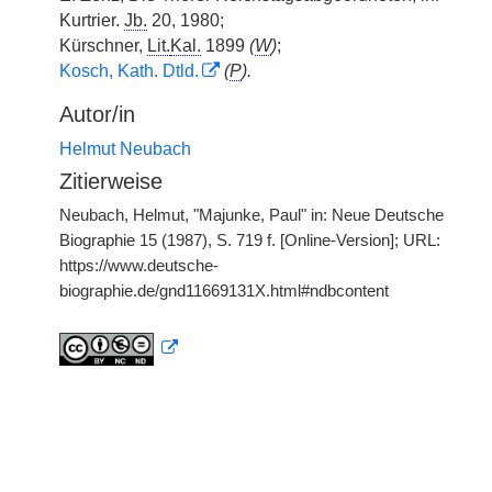
Kurtrier.
Jb.
20, 1980;
Kürschner,
Lit.
Kal.
1899
(
W
)
;
Kosch, Kath. Dtld.
(
P
).
Autor/in
Helmut Neubach
Zitierweise
Neubach, Helmut, "Majunke, Paul" in: Neue Deutsche
Biographie 15 (1987), S. 719 f. [Online-Version]; URL:
https://www.deutsche-
biographie.de/gnd11669131X.html#ndbcontent