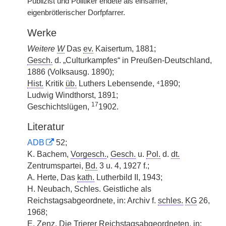
Publizist und Politiker endete als einsamer,
eigenbrötlerischer Dorfpfarrer.
Werke
Weitere
W
Das
ev.
Kaisertum, 1881;
Gesch.
d. „Culturkampfes“ in Preußen-Deutschland,
1886 (Volksausg. 1890);
Hist.
Kritik
üb.
Luthers Lebensende, ⁴1890;
Ludwig Windthorst, 1891;
17
Geschichtslügen,
1902.
Literatur
ADB
52;
K. Bachem,
Vorgesch.
,
Gesch.
u.
Pol.
d.
dt.
Zentrumspartei,
Bd.
3 u. 4, 1927 f.;
A. Herte, Das
kath.
Lutherbild II, 1943;
H. Neubach, Schles. Geistliche als
Reichstagsabgeordnete, in: Archiv f.
schles.
KG
26,
1968;
E. Zenz, Die Trierer Reichstagsabgeordneten, in: