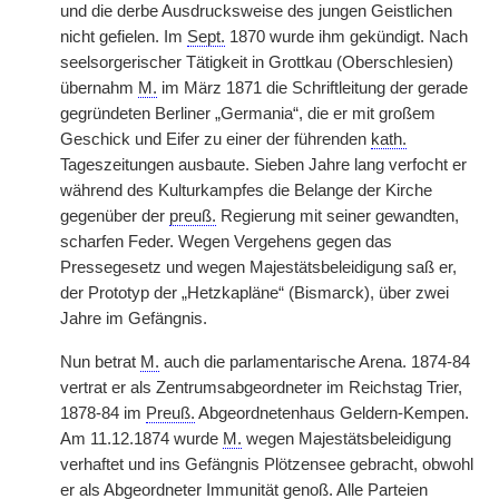
und die derbe Ausdrucksweise des jungen Geistlichen
nicht gefielen. Im
Sept.
1870 wurde ihm gekündigt. Nach
seelsorgerischer Tätigkeit in Grottkau (Oberschlesien)
übernahm
M.
im März 1871 die Schriftleitung der gerade
gegründeten Berliner „Germania“, die er mit großem
Geschick und Eifer zu einer der führenden
kath.
Tageszeitungen ausbaute. Sieben Jahre lang verfocht er
während des Kulturkampfes die Belange der Kirche
gegenüber der
preuß.
Regierung mit seiner gewandten,
scharfen Feder. Wegen Vergehens gegen das
Pressegesetz und wegen Majestätsbeleidigung saß er,
der Prototyp der „Hetzkapläne“ (Bismarck), über zwei
Jahre im Gefängnis.
Nun betrat
M.
auch die parlamentarische Arena. 1874-84
vertrat er als Zentrumsabgeordneter im Reichstag Trier,
1878-84 im
Preuß.
Abgeordnetenhaus Geldern-Kempen.
Am 11.12.1874 wurde
M.
wegen Majestätsbeleidigung
verhaftet und ins Gefängnis Plötzensee gebracht, obwohl
er als Abgeordneter Immunität genoß. Alle Parteien