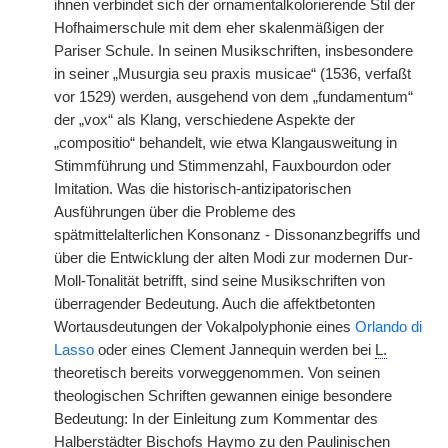
ihnen verbindet sich der ornamentalkolorierende Stil der
Hofhaimerschule mit dem eher skalenmäßigen der
Pariser Schule. In seinen Musikschriften, insbesondere
in seiner „Musurgia seu praxis musicae“ (1536, verfaßt
vor 1529) werden, ausgehend von dem „fundamentum“
der „vox“ als Klang, verschiedene Aspekte der
„compositio“ behandelt, wie etwa Klangausweitung in
Stimmführung und Stimmenzahl, Fauxbourdon oder
Imitation. Was die historisch-antizipatorischen
Ausführungen über die Probleme des
spätmittelalterlichen Konsonanz - Dissonanzbegriffs und
über die Entwicklung der alten Modi zur modernen Dur-
Moll-Tonalität betrifft, sind seine Musikschriften von
überragender Bedeutung. Auch die affektbetonten
Wortausdeutungen der Vokalpolyphonie eines
Orlando di
Lasso
oder eines Clement Jannequin werden bei
L.
theoretisch bereits vorweggenommen. Von seinen
theologischen Schriften gewannen einige besondere
Bedeutung: In der Einleitung zum Kommentar des
Halberstädter Bischofs Haymo zu den Paulinischen