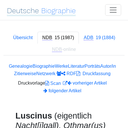
Deutsche
Biographie
Übersicht
NDB
15 (1987)
ADB
19 (1884)
NDB
-online
Genealogie
Biographie
Werke
Literatur
Porträts
Autor/in
Zitierweise
Netzwerk
RDF
Druckfassung
Druckvorlage
vorheriger Artikel
Scan
folgender Artikel
Luscinus
(eigentlich
Nacht[i]gall), Othmar(us)