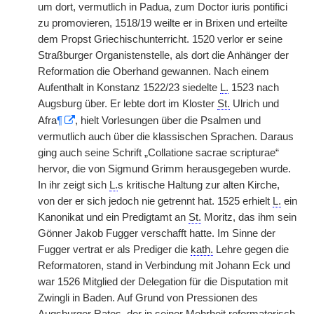
um dort, vermutlich in Padua, zum Doctor iuris pontifici
zu promovieren, 1518/19 weilte er in Brixen und erteilte
dem Propst Griechischunterricht. 1520 verlor er seine
Straßburger Organistenstelle, als dort die Anhänger der
Reformation die Oberhand gewannen. Nach einem
Aufenthalt in Konstanz 1522/23 siedelte
L.
1523 nach
Augsburg über. Er lebte dort im Kloster
St.
Ulrich und
Afra
¶
, hielt Vorlesungen über die Psalmen und
vermutlich auch über die klassischen Sprachen. Daraus
ging auch seine Schrift „Collatione sacrae scripturae“
hervor, die von Sigmund Grimm herausgegeben wurde.
In ihr zeigt sich
L.
s kritische Haltung zur alten Kirche,
von der er sich jedoch nie getrennt hat. 1525 erhielt
L.
ein
Kanonikat und ein Predigtamt an
St.
Moritz, das ihm sein
Gönner Jakob Fugger verschafft hatte. Im Sinne der
Fugger vertrat er als Prediger die
kath.
Lehre gegen die
Reformatoren, stand in Verbindung mit Johann Eck und
war 1526 Mitglied der Delegation für die Disputation mit
Zwingli in Baden. Auf Grund von Pressionen des