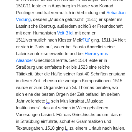
1510/11 lebte er in Augsburg im Hause von Konrad
Peutinger und trat vermutlich in Verbindung mit
Sebastian
Virdung
, dessen „Musica getutscht“ (1511) er später ins
Lateinische übertrug, außerdem schloß er Freundschaft
mit dem Humanisten
Veit Bild
, mit dem er
1511
|
vermutlich nach Kloster Melk
¶
ging. 1511-14 hielt
er sich in Paris auf, wo er bei Fausto Andrelini seine
Lateinkenntnisse erweiterte und bei
Hieronymus
Aleander
Griechisch lernte. Seit 1514 lebte er in
Straßburg und entfaltete hier bis 1523 eine reiche
Tätigkeit, über die Hälfte seiner fast 40 Schriften entstand
in dieser Zeit, ebenso die wenigen Kompositionen. 1515
wurde er zum Organisten an
St.
Thomas berufen, wo
sich eine der besten Orgeln der Zeit befand. Im selben
Jahr vollendete
L.
sein Musiktraktat „Musicae
Institutiones“, das auf seinen in Wien gehaltenen
Vorlesungen basiert. Für das Griechischstudium, das er
in Straßburg einführte, schuf er Grammatiken und
Textausgaben. 1518 ging
L.
zu einem Urlaub nach Italien,