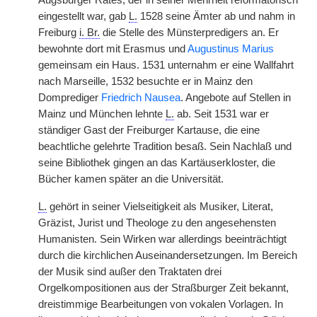
Augsburger Rates, der in seiner Mehrheit reformatorisch
eingestellt war, gab
L.
1528 seine Ämter ab und nahm in
Freiburg
i. Br.
die Stelle des Münsterpredigers an. Er
bewohnte dort mit Erasmus und
Augustinus Marius
gemeinsam ein Haus. 1531 unternahm er eine Wallfahrt
nach Marseille, 1532 besuchte er in Mainz den
Domprediger
Friedrich Nausea
. Angebote auf Stellen in
Mainz und München lehnte
L.
ab. Seit 1531 war er
ständiger Gast der Freiburger Kartause, die eine
beachtliche gelehrte Tradition besaß. Sein Nachlaß und
seine Bibliothek gingen an das Kartäuserkloster, die
Bücher kamen später an die Universität.
L.
gehört in seiner Vielseitigkeit als Musiker, Literat,
Gräzist, Jurist und Theologe zu den angesehensten
Humanisten. Sein Wirken war allerdings beeinträchtigt
durch die kirchlichen Auseinandersetzungen. Im Bereich
der Musik sind außer den Traktaten drei
Orgelkompositionen aus der Straßburger Zeit bekannt,
dreistimmige Bearbeitungen von vokalen Vorlagen. In