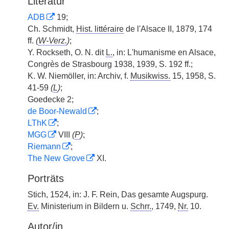
Literatur
ADB
19;
Ch. Schmidt,
Hist. littéraire
de l'Alsace II, 1879, 174
ff.
(
W-Verz.
)
;
Y. Rockseth, O. N. dit
L.
, in: L'humanisme en Alsace,
Congrès de Strasbourg 1938, 1939, S. 192 ff.;
K. W. Niemöller, in: Archiv, f.
Musikwiss.
15, 1958, S.
41-59
(
L
)
;
Goedecke 2;
de Boor-Newald
;
LThK
;
MGG
VIII
(
P
)
;
Riemann
;
The New Grove
XI.
Porträts
Stich, 1524, in: J. F. Rein, Das gesamte Augspurg.
Ev.
Ministerium in Bildern u.
Schrr.
, 1749,
Nr.
10.
Autor/in