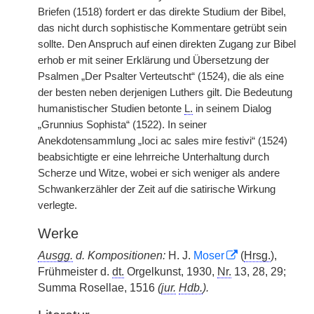
Briefen (1518) fordert er das direkte Studium der Bibel,
das nicht durch sophistische Kommentare getrübt sein
sollte. Den Anspruch auf einen direkten Zugang zur Bibel
erhob er mit seiner Erklärung und Übersetzung der
Psalmen „Der Psalter Verteutscht“ (1524), die als eine
der besten neben derjenigen Luthers gilt. Die Bedeutung
humanistischer Studien betonte
L.
in seinem Dialog
„Grunnius Sophista“ (1522). In seiner
Anekdotensammlung „Ioci ac sales mire festivi“ (1524)
beabsichtigte er eine lehrreiche Unterhaltung durch
Scherze und Witze, wobei er sich weniger als andere
Schwankerzähler der Zeit auf die satirische Wirkung
verlegte.
Werke
Ausgg.
d. Kompositionen:
H. J.
Moser
(
Hrsg.
),
Frühmeister d.
dt.
Orgelkunst, 1930,
Nr.
13, 28, 29;
Summa Rosellae, 1516
(
jur.
Hdb.
).