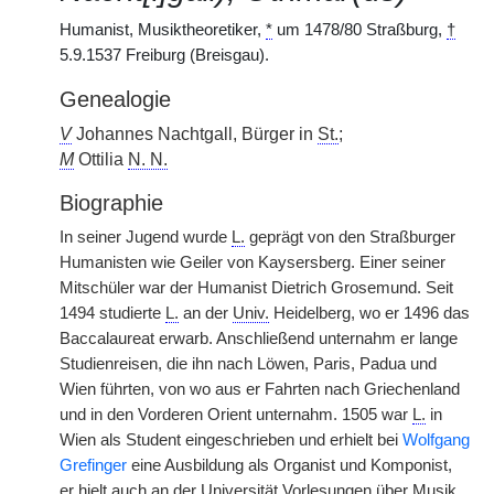
Humanist, Musiktheoretiker,
*
um 1478/80 Straßburg,
†
5.9.1537 Freiburg (Breisgau).
Genealogie
V
Johannes Nachtgall, Bürger in
St.
;
M
Ottilia
N. N.
Biographie
In seiner Jugend wurde
L.
geprägt von den Straßburger
Humanisten wie Geiler von Kaysersberg. Einer seiner
Mitschüler war der Humanist Dietrich Grosemund. Seit
1494 studierte
L.
an der
Univ.
Heidelberg, wo er 1496 das
Baccalaureat erwarb. Anschließend unternahm er lange
Studienreisen, die ihn nach Löwen, Paris, Padua und
Wien führten, von wo aus er Fahrten nach Griechenland
und in den Vorderen Orient unternahm. 1505 war
L.
in
Wien als Student eingeschrieben und erhielt bei
Wolfgang
Grefinger
eine Ausbildung als Organist und Komponist,
er hielt auch an der Universität Vorlesungen über Musik.