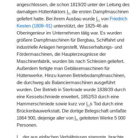
angeschlossen, die schon 1819/20 unter der Leitung des
damaligen Hüttenfaktors
L.
die ersten Dampfmaschinen
geliefert hatte. Bei ihrem Ausbau wurde
L.
von
Friedrich
Kesten (1808–91)
unterstützt, der 1825-46 als
Oberingenieur im Unternehmen tätig war. Es wurden
größere Dampfmaschinen für Bergbau, Schiffahrt und
industrielle Anlagen hergestellt. Wasserhaltungs- und
Fördermaschinen, die Haupterzeugnisse der
Maschinenfabrik, wurden bis nach Schlesien geliefert.
Außerdem fertigte man Gebläsemaschinen für
Hüttenwerke. Hinzu kamen Betriebsdampfmaschinen,
die durchweg als Balanciermaschinen ausgeführt
wurden. Der Betrieb in Sterkrade wurde 1838/39 durch
eine Kesselschmiede erweitert, 1852/53 durch eine
Hammerschmiede sowie kurz vor
L.
s Tod durch eine
Brückenbauwerkstatt. Die dortige Belegschaft umfaßte
1864 900, diejenige aller von
L.
geleiteten Werke 5 000
Personen.
L.
, der aus einfachen Verhältnissen stammte, brachte