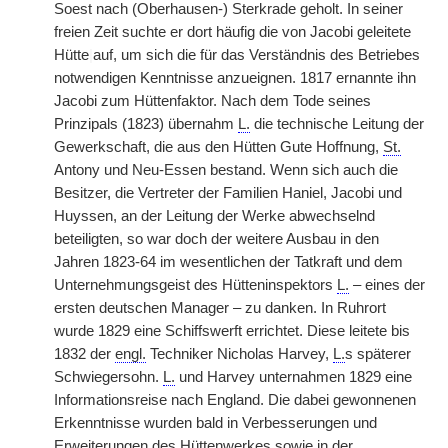
Soest nach (Oberhausen-) Sterkrade geholt. In seiner
freien Zeit suchte er dort häufig die von Jacobi geleitete
Hütte
|
auf, um sich die für das Verständnis des Betriebes
notwendigen Kenntnisse anzueignen. 1817 ernannte ihn
Jacobi zum Hüttenfaktor. Nach dem Tode seines
Prinzipals (1823) übernahm
L.
die technische Leitung der
Gewerkschaft, die aus den Hütten Gute Hoffnung,
St.
Antony und Neu-Essen bestand. Wenn sich auch die
Besitzer, die Vertreter der Familien Haniel, Jacobi und
Huyssen, an der Leitung der Werke abwechselnd
beteiligten, so war doch der weitere Ausbau in den
Jahren 1823-64 im wesentlichen der Tatkraft und dem
Unternehmungsgeist des Hütteninspektors
L.
– eines der
ersten deutschen Manager – zu danken. In Ruhrort
wurde 1829 eine Schiffswerft errichtet. Diese leitete bis
1832 der
engl.
Techniker Nicholas Harvey,
L.
s späterer
Schwiegersohn.
L.
und Harvey unternahmen 1829 eine
Informationsreise nach England. Die dabei gewonnenen
Erkenntnisse wurden bald in Verbesserungen und
Erweiterungen des Hüttenwerkes sowie in der