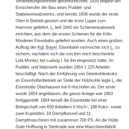
Verarbeitungsbetriebe gekennzeichnet. 1835 begann am
Emscherufer der Bau eines Puddel- und
Stabeisenwalzwerks, und bereits 1836 wurde der erste
Ofen in Betrieb gesetzt und die erste Luppe zum
Hammer geliefert.
L.
ließ 1842 ein Schienenwalzwerk
errichten, aus dem die ersten Schienen für die Köln-
Mindener Eisenbahn geliefert wurden. Auch einen großen
Auftrag der
Kgl.
Bayer.
Eisenbahn vermochte sich
L.
zu
sichern, nachdem sich die von ihm reich beschenkte
Lola Montez bei Ludwig I. für ihn eingesetzt hatte. Im
Puddel- und Walzwerk wurden 1864 1 225 Arbeiter
beschäftigt. Nach der Einführung von Steinkohlenkoks
im Eisenhüttenbetrieb an Stelle der Holzkohle legte
L.
die
Eisenhütte Oberhausen mit 6 Hochöfen an. Der erste
wurde 1854 angeblasen, die ganze Anlage war 1863
fertiggestellt. 1864 besaß die Eisenhütte bei einer
Belegschaft von 650 Arbeitern 6 Hoch-, 188 Koks- sowie
zwei Kupolöfen, 18 Dampfkessel und 11
Dampfmaschinen mit zusammen 700 PS. An die Hütte
Gute Hoffnung in Sterkrade war eine Maschinenfabrik