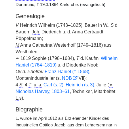
Dortmund,
†
19.3.1864 Karlsruhe.
(evangelisch)
Genealogie
V
Heinrich Wilhelm (1743–1825), Bauer in
W.
,
S
d.
Bauern
Joh.
Diederich u. d. Anna Gertraudt
Pöppelmann;
M
Anna Catharina Westerhoff (1749–1816) aus
Westhofen;
⚭
1819 Sophie (1798–1684),
T
d.
Kaufm.
Wilhelm
Haniel (1764–1819)
u. d Diederike Noot;
Ov d. Ehefrau
Franz Haniel (
†
1868)
,
Montanindustrieller (s.
NDB
VII);
4
S
, 4
T
,
u. a.
Carl (s. 2)
,
Heinrich (s. 3)
, Julie (
⚭
Nicholas Harvey, 1803–61
, Techniker, Mitarbeitet
L.
s).
Biographie
L.
wurde im April 1812 als Erzieher der Kinder des
Industriellen Gottlob Jacobi aus dem Lehrerseminar in