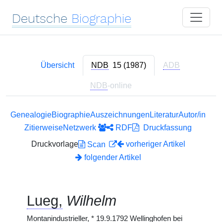
Deutsche
Biographie
Übersicht
NDB
15 (1987)
ADB
NDB
-online
Genealogie
Biographie
Auszeichnungen
Literatur
Autor/in
Zitierweise
Netzwerk
RDF
Druckfassung
Druckvorlage
vorheriger Artikel
Scan
folgender Artikel
Lueg,
Wilhelm
Montanindustrieller,
*
19.9.1792 Wellinghofen bei